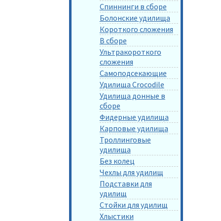
Спиннинги в сборе
Болонские удилища
Короткого сложения
В сборе
Ультракороткого
сложения
Самоподсекающие
Удилища Crocodile
Удилища донные в
сборе
Фидерные удилища
Карповые удилища
Троллинговые
удилища
Без колец
Чехлы для удилищ
Подставки для
удилищ
Стойки для удилищ
Хлыстики