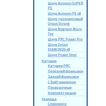
Шнур Asmoon SUPER
PE
Шнур Asmoon PE x8
Шнур троллинговый
Orson Strong
Шнур Magnum Micro
Tex
Шнур PRC Power Pro
Шнур Orson
DIAMONDS x8
Шнур Power Shot
Катушки
Катушки PRC
Передний фрикцион
Задний фрикцион
С байтраннером
Проводочные
Комплектующие
Удилища
Спиннинги