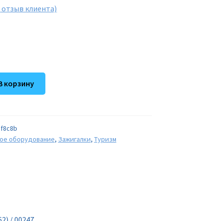
1
отзыв клиента)
В корзину
f8c8b
вое оборудование
,
Зажигалки
,
Туризм
2) / 00247