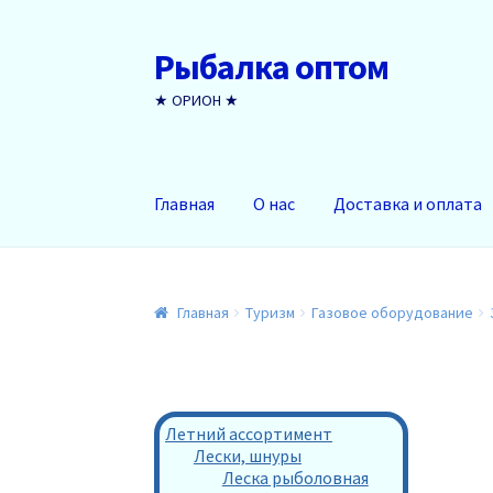
Рыбалка оптом
Перейти
Перейти
к
к
★ ОРИОН ★
навигации
содержимому
Главная
О нас
Доставка и оплата
Главная
Туризм
Газовое оборудование
Летний ассортимент
Лески, шнуры
Леска рыболовная