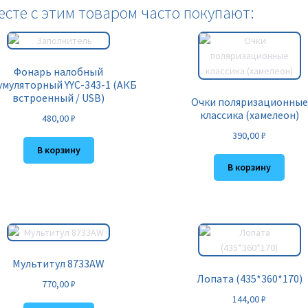
есте с этим товаром часто покупают:
Фонарь налобный
умуляторный YYC-343-1 (АКБ
встроенный / USB)
Очки поляризационные
классика (хамелеон)
480,00
₽
390,00
₽
В корзину
В корзину
Мультитул 8733AW
Лопата (435*360*170)
770,00
₽
144,00
₽