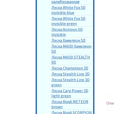
калиброванная
Леска White Fox 5D
invisible blue
Леска White Fox 5D
invisible green
Леска Asmoon 5D
invisible
Леска Хамелеон 5D
Леска MAIDI Хамелеон
5D
Леска MAIDI STEALTH
9D
Леска Chameleon 3D
Леска Stealth Line 3D
Леска Stealth Line 3D
green
Леска Carp Power 3D
light green
Леска Maidi METEOR
Опи
brown
Леска Maidi SCORPION