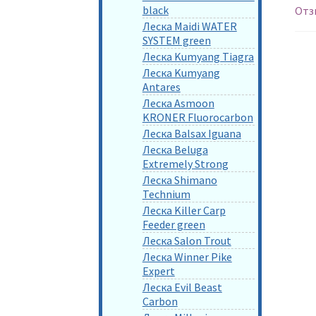
black
Отз
Леска Maidi WATER
SYSTEM green
Леска Kumyang Tiagra
Леска Kumyang
Antares
Леска Asmoon
KRONER Fluorocarbon
Леска Balsax Iguana
Леска Beluga
Extremely Strong
Леска Shimano
Technium
Леска Killer Carp
Feeder green
Леска Salon Trout
Леска Winner Pike
Expert
Леска Evil Beast
Carbon