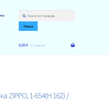
Искать:
ина
Поиск
0,00 ₽
0 товаров
а ZIPPO, 1-654(Н 162) /