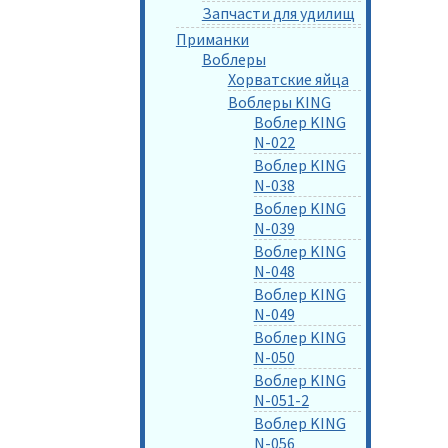
Запчасти для удилищ
Приманки
Воблеры
Хорватские яйца
Воблеры KING
Воблер KING
N-022
Воблер KING
N-038
Воблер KING
N-039
Воблер KING
N-048
Воблер KING
N-049
Воблер KING
N-050
Воблер KING
N-051-2
Воблер KING
N-056