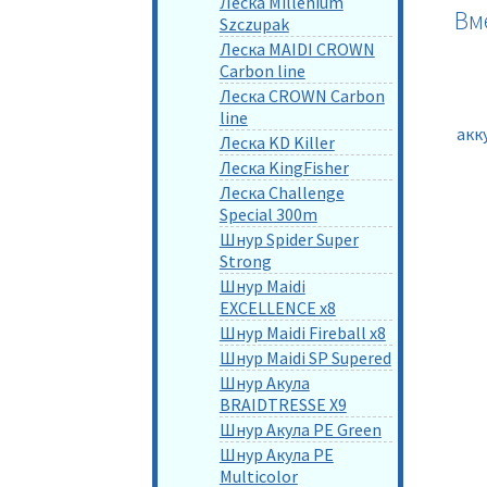
Леска Millenium
Вм
Szczupak
Леска MAIDI CROWN
Carbon line
Леска CROWN Carbon
line
акк
Леска KD Killer
Леска KingFisher
Леска Challenge
Special 300m
Шнур Spider Super
Strong
Шнур Maidi
EXCELLENCE x8
Шнур Maidi Fireball x8
Шнур Maidi SP Supered
Шнур Акула
BRAIDTRESSE X9
Шнур Акула PE Green
Шнур Акула PE
Multicolor