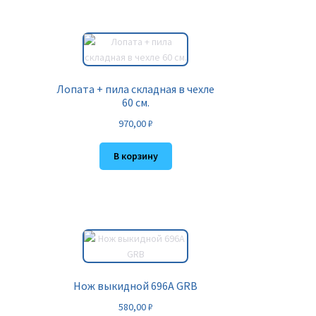
Лопата + пила складная в чехле
60 см.
970,00
₽
В корзину
Нож выкидной 696A GRB
580,00
₽