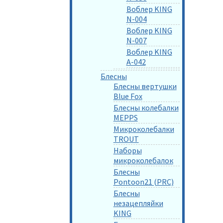
Воблер KING
N-004
Воблер KING
N-007
Воблер KING
A-042
Блесны
Блесны вертушки
Blue Fox
Блесны колебалки
MEPPS
Микроколебалки
TROUT
Наборы
микроколебалок
Блесны
Pontoon21 (PRC)
Блесны
незацепляйки
KING