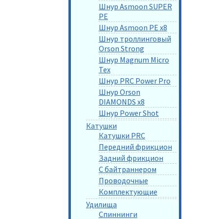
Шнур Asmoon SUPER
PE
Шнур Asmoon PE x8
Шнур троллинговый
Orson Strong
Шнур Magnum Micro
Tex
Шнур PRC Power Pro
Шнур Orson
DIAMONDS x8
Шнур Power Shot
Катушки
Катушки PRC
Передний фрикцион
Задний фрикцион
С байтраннером
Проводочные
Комплектующие
Удилища
Спиннинги