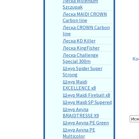
Леска Millenium
Szczupak
Леска MAIDI CROWN
Carbon line
Леска CROWN Carbon
line
Леска KD Killer
Леска KingFisher
Леска Challenge
Ко
Special 300m
Шнур Spider Super
Strong
Шнур Maidi
EXCELLENCE x8
Шнур Maidi Fireball x8
Шнур Maidi SP Supered
Шнур Акула
BRAIDTRESSE X9
Шнур Акула PE Green
Шнур Акула PE
Multicolor