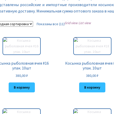
дставлены российские и импортные производители косынок 
ративную доставку. Минимальная сумма оптового заказа в наше
Grid view
List view
Показаны все (11)
сынка рыболовная ячея #16
Косынка рыболовная ячея 
упак. 10шт
упак. 10шт
380,00
₽
380,00
₽
В корзину
В корзину