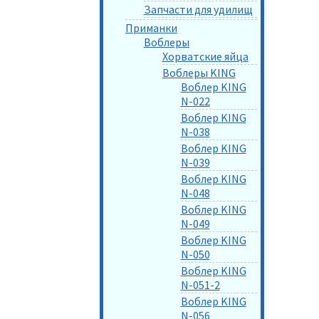
Запчасти для удилищ
Приманки
Воблеры
Хорватские яйца
Воблеры KING
Воблер KING
N-022
Воблер KING
N-038
Воблер KING
N-039
Воблер KING
N-048
Воблер KING
N-049
Воблер KING
N-050
Воблер KING
N-051-2
Воблер KING
N-056