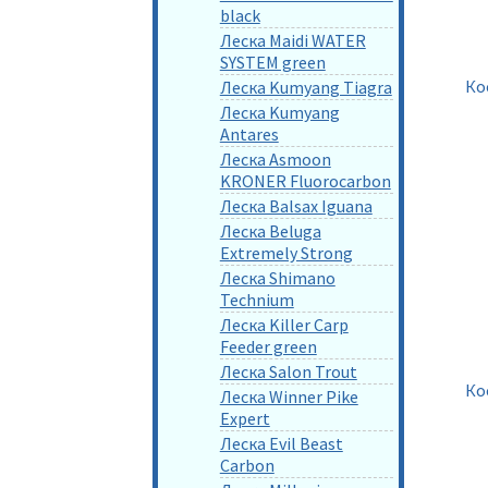
black
Леска Maidi WATER
SYSTEM green
Ко
Леска Kumyang Tiagra
Леска Kumyang
Antares
Леска Asmoon
KRONER Fluorocarbon
Леска Balsax Iguana
Леска Beluga
Extremely Strong
Леска Shimano
Technium
Леска Killer Carp
Feeder green
Леска Salon Trout
Ко
Леска Winner Pike
Expert
Леска Evil Beast
Carbon