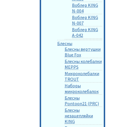
Воблер KING
N-004
Воблер KING
N-007
Воблер KING
A-042
Блесны
Блесны вертушки
Blue Fox
Блесны колебалки
MEPPS
Микроколебалки
TROUT
Наборы
микроколебалок
Блесны
Pontoon21 (PRC)
Блесны
незацепляйки
KING