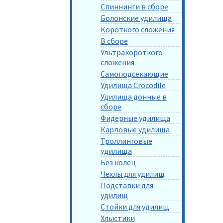
Спиннинги в сборе
Болонские удилища
Короткого сложения
В сборе
Ультракороткого
сложения
Самоподсекающие
Удилища Crocodile
Удилища донные в
сборе
Фидерные удилища
Карповые удилища
Троллинговые
удилища
Без колец
Чехлы для удилищ
Подставки для
удилищ
Стойки для удилищ
Хлыстики