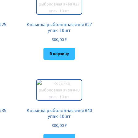
#25
Косынка рыболовная ячея #27
упак. 10шт
380,00
₽
В корзину
#35
Косынка рыболовная ячея #40
упак. 10шт
380,00
₽