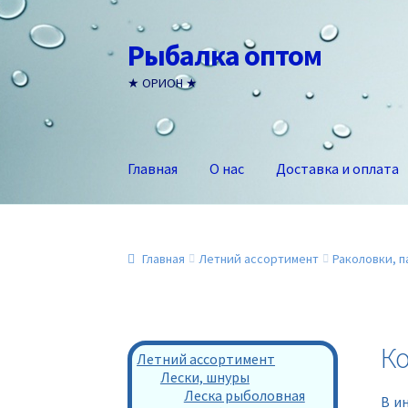
Рыбалка оптом
Перейти
Перейти
к
к
★ ОРИОН ★
навигации
содержимому
Главная
О нас
Доставка и оплата
Главная
Летний ассортимент
Раколовки, п
К
Летний ассортимент
Лески, шнуры
Леска рыболовная
В и