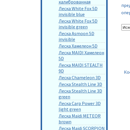
калиброванная
пре
Леска White Fox 5D
опе
invisible blue
Леска White Fox 5D
invisible green
Леска Asmoon 5D
invisible
Леска Хамелеон 5D
Леска MAIDI Хамелеон
5D
Леска MAIDI STEALTH
9D
Ко
Леска Chameleon 3D
Леска Stealth Line 3D
Леска Stealth Line 3D
green
Леска Carp Power 3D
light green
Леска Maidi METEOR
brown
Леска Maidi SCORPION