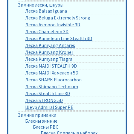
Зимние лески, шнуры
Леска Balsax Iguana
Леска Beluga Extremely Strong
Леска Asmoon Invisible 3D
Леска Chameleon 3D
Леска Kameleon Line Stealth 3D
Леска Kumyang Antares
Леска Kumyang Kroner
Леска Kumyang Tiagra
Леска MAIDI STEALTH 9D
Леска MAIDI Хамелеон 5D
Леска SHARK Fluorocarbon
Леска Shimano Technium
Леска Stealth Line 3D
Леска STRONG 5D
Шнур Admiral Super PE
Зимние приманки
Блесны зимние
Блесны РВС
Блесна Доппель в наборах