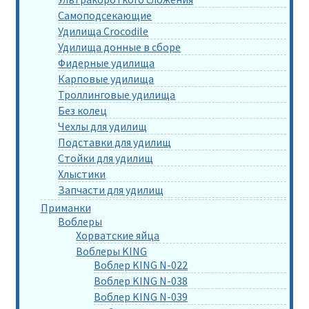
Самоподсекающие
Удилища Crocodile
Удилища донные в сборе
Фидерные удилища
Карповые удилища
Троллинговые удилища
Без колец
Чехлы для удилищ
Подставки для удилищ
Стойки для удилищ
Хлыстики
Запчасти для удилищ
Приманки
Воблеры
Хорватские яйца
Воблеры KING
Воблер KING N-022
Воблер KING N-038
Воблер KING N-039