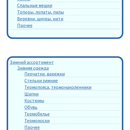
Спальные мешки
Топоры, лопаты, пилы
Веревки, шнуры, нити
Прочее
Зимний ассортимент
Зимняя одежда
Перчатки, варежки
Стельки зимние
Термопояса, термонаколенники
Шапки
Костюмы
Обувь
Термобелье
Термоноски
Прочее