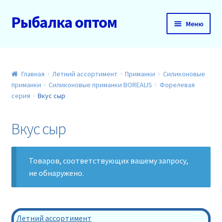
Рыбалка оптом
Перейти
Перейти
Меню
к
к
навигации
содержимому
Главная
О нас
Главная
Летний ассортимент
Приманки
Силиконовые
приманки
Силиконовые приманки BOREALIS
Форелевая
серия
Вкус сыр
Доставка и оплата
Вкус сыр
Акции
Новинки
Товаров, соответствующих вашему запросу,
не обнаружено.
Прайс
Контакты
Летний ассортимент