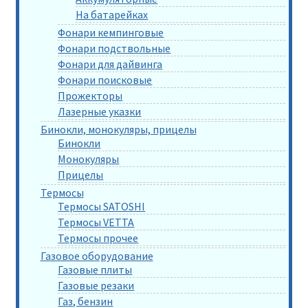
На батарейках
Фонари кемпинговые
Фонари подствольные
Фонари для дайвинга
Фонари поисковые
Прожекторы
Лазерные указки
Бинокли, монокуляры, прицелы
Бинокли
Монокуляры
Прицелы
Термосы
Термосы SATOSHI
Термосы VETTA
Термосы прочее
Газовое оборудование
Газовые плиты
Газовые резаки
Газ, бензин