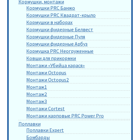
Кормушки, монтажи
Кормушки PRC Банжо
Кормушки PRC Квадрат-крыло
Кормушки в наборах
Кормушки фидерные Белвест
Кормушки фидерные Пуля
Кормушки фидерные Арбуз
Кормушка PRC Неогруженные
Ковши для прикормки
Монтажи «Убийца карася»
Монтажи Octopus
Монтажи Octopus2
Монтаж1
Монтаж2
Монтаж3
Монтажи Cortest
Монтажи карповые PRC Power Pro
Поплавки
Поплавки Expert
Бомбарды