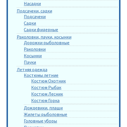
Насадки
Подсачеки, садки
Подсачеки
Садки
Садки фидерные
Раколовки, пауки, косынки
Дорожки рыболовные
Раколовки
Косынки
Пауки
Летняя одежда
Костюмы летние
Костюм Охотник
Костюм Рыбак
Костюм Лесник
Костюм Горка
Дождевики, плащи
Жилеты рыболовные
Головные уборы