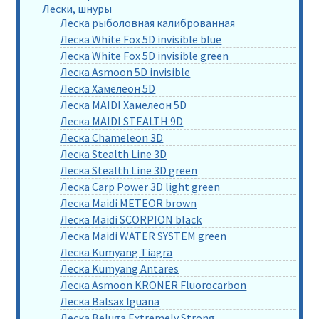
Лески, шнуры
Леска рыболовная калиброванная
Леска White Fox 5D invisible blue
Леска White Fox 5D invisible green
Леска Asmoon 5D invisible
Леска Хамелеон 5D
Леска MAIDI Хамелеон 5D
Леска MAIDI STEALTH 9D
Леска Chameleon 3D
Леска Stealth Line 3D
Леска Stealth Line 3D green
Леска Carp Power 3D light green
Леска Maidi METEOR brown
Леска Maidi SCORPION black
Леска Maidi WATER SYSTEM green
Леска Kumyang Tiagra
Леска Kumyang Antares
Леска Asmoon KRONER Fluorocarbon
Леска Balsax Iguana
Леска Beluga Extremely Strong