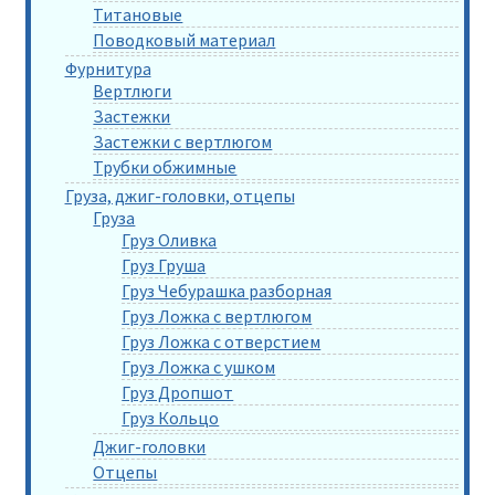
Титановые
Поводковый материал
Фурнитура
Вертлюги
Застежки
Застежки с вертлюгом
Трубки обжимные
Груза, джиг-головки, отцепы
Груза
Груз Оливка
Груз Груша
Груз Чебурашка разборная
Груз Ложка с вертлюгом
Груз Ложка с отверстием
Груз Ложка с ушком
Груз Дропшот
Груз Кольцо
Джиг-головки
Отцепы