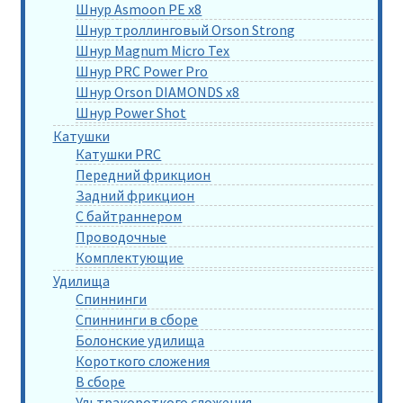
Шнур Asmoon PE x8
Шнур троллинговый Orson Strong
Шнур Magnum Micro Tex
Шнур PRC Power Pro
Шнур Orson DIAMONDS x8
Шнур Power Shot
Катушки
Катушки PRC
Передний фрикцион
Задний фрикцион
С байтраннером
Проводочные
Комплектующие
Удилища
Спиннинги
Спиннинги в сборе
Болонские удилища
Короткого сложения
В сборе
Ультракороткого сложения