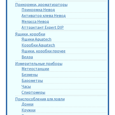
Прикормки, ароматизаторы
Прикормка Невод
Активатор клева Невод
Меласса Невод
Аттрактант Expert DIP
Ящики, коробки
Ящики Aquatech
Коробки Aquatech
Ящики, коробки прочее
Ведра
Измерительные приборы
Метеостанции
Безмены
Барометры
Часы
Спиртомеры
Приспособления для ловли
Донки
Кружки