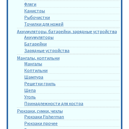
Фляги
Канистры
Рыбочистки
Точилки для ножей
Аккумуляторы, батарейки, зарядные устройства
Аккумуляторы
Батарейки
Зарядные устройства
Мангалы, коптильни
Мангалы
Коптильни
Шампура
Решетки гриль
Щепа
Уголь
Принадлежности для костра
Рюкзаки, сумки, чехлы
Рюкзаки Fisherman
Рюкзаки прочее