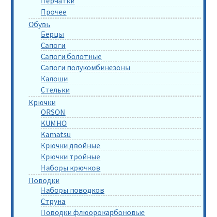
Перчатки
Прочее
Обувь
Берцы
Сапоги
Сапоги болотные
Сапоги полукомбинезоны
Калоши
Стельки
Крючки
ORSON
KUMHO
Kamatsu
Крючки двойные
Крючки тройные
Наборы крючков
Поводки
Наборы поводков
Струна
Поводки флюорокарбоновые