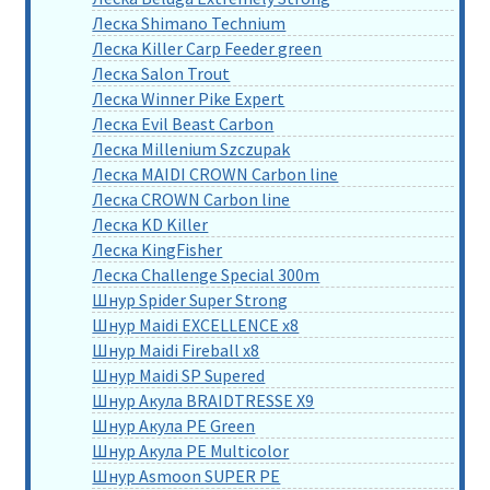
Леска Shimano Technium
Леска Killer Carp Feeder green
Леска Salon Trout
Леска Winner Pike Expert
Леска Evil Beast Carbon
Леска Millenium Szczupak
Леска MAIDI CROWN Carbon line
Леска CROWN Carbon line
Леска KD Killer
Леска KingFisher
Леска Challenge Special 300m
Шнур Spider Super Strong
Шнур Maidi EXCELLENCE x8
Шнур Maidi Fireball x8
Шнур Maidi SP Supered
Шнур Акула BRAIDTRESSE X9
Шнур Акула PE Green
Шнур Акула PE Multicolor
Шнур Asmoon SUPER PE