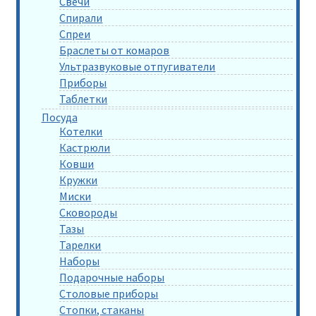
Свечи
Спирали
Спреи
Браслеты от комаров
Ультразвуковые отпугиватели
Приборы
Таблетки
Посуда
Котелки
Кастрюли
Ковши
Кружки
Миски
Сковороды
Тазы
Тарелки
Наборы
Подарочные наборы
Столовые приборы
Стопки, стаканы