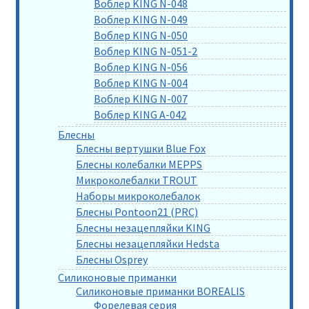
Воблер KING N-048
Воблер KING N-049
Воблер KING N-050
Воблер KING N-051-2
Воблер KING N-056
Воблер KING N-004
Воблер KING N-007
Воблер KING A-042
Блесны
Блесны вертушки Blue Fox
Блесны колебалки MEPPS
Микроколебалки TROUT
Наборы микроколебалок
Блесны Pontoon21 (PRC)
Блесны незацепляйки KING
Блесны незацепляйки Hedsta
Блесны Osprey
Силиконовые приманки
Силиконовые приманки BOREALIS
Форелевая серия