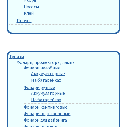
Якоря
Насосы
Клей
Прочее
Туризм
Фонари, прожекторы, лампы
Фонари налобные
Аккумуляторные
На батарейках
Фонари ручные
Аккумуляторные
На батарейках
Фонари кемпинговые
Фонари подствольные
Фонари для дайвинга
Фонари поисковые