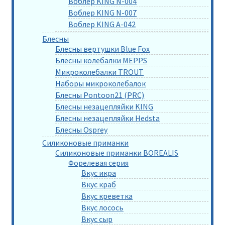
Воблер KING N-004
Воблер KING N-007
Воблер KING A-042
Блесны
Блесны вертушки Blue Fox
Блесны колебалки MEPPS
Микроколебалки TROUT
Наборы микроколебалок
Блесны Pontoon21 (PRC)
Блесны незацепляйки KING
Блесны незацепляйки Hedsta
Блесны Osprey
Силиконовые приманки
Силиконовые приманки BOREALIS
Форелевая серия
Вкус икра
Вкус краб
Вкус креветка
Вкус лосось
Вкус сыр