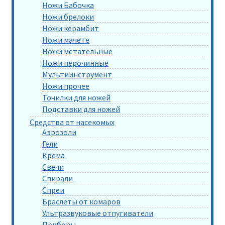
Ножи Бабочка
Ножи брелоки
Ножи керамбит
Ножи мачете
Ножи метательные
Ножи перочинные
Мультиинструмент
Ножи прочее
Точилки для ножей
Подставки для ножей
Средства от насекомых
Аэрозоли
Гели
Крема
Свечи
Спирали
Спреи
Браслеты от комаров
Ультразвуковые отпугиватели
Приборы