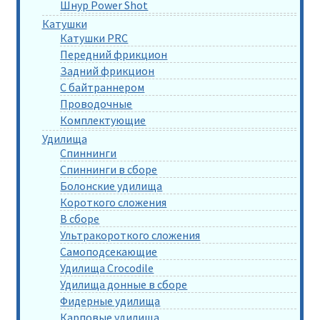
Шнур Power Shot
Катушки
Катушки PRC
Передний фрикцион
Задний фрикцион
С байтраннером
Проводочные
Комплектующие
Удилища
Спиннинги
Спиннинги в сборе
Болонские удилища
Короткого сложения
В сборе
Ультракороткого сложения
Самоподсекающие
Удилища Crocodile
Удилища донные в сборе
Фидерные удилища
Карповые удилища