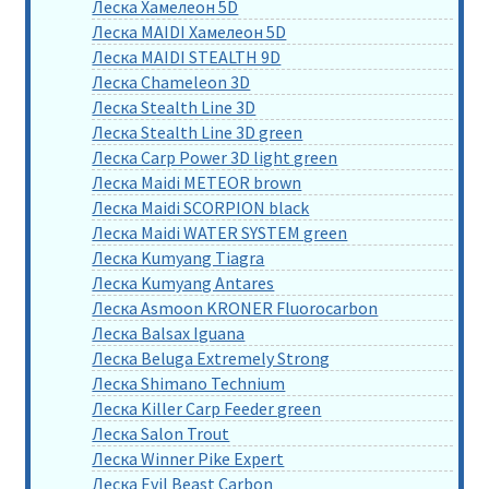
Леска Хамелеон 5D
Леска MAIDI Хамелеон 5D
Леска MAIDI STEALTH 9D
Леска Chameleon 3D
Леска Stealth Line 3D
Леска Stealth Line 3D green
Леска Carp Power 3D light green
Леска Maidi METEOR brown
Леска Maidi SCORPION black
Леска Maidi WATER SYSTEM green
Леска Kumyang Tiagra
Леска Kumyang Antares
Леска Asmoon KRONER Fluorocarbon
Леска Balsax Iguana
Леска Beluga Extremely Strong
Леска Shimano Technium
Леска Killer Carp Feeder green
Леска Salon Trout
Леска Winner Pike Expert
Леска Evil Beast Carbon