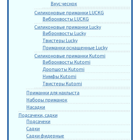
Вкус чеснок
Силиконовые приманки LUCKG
Виброхвосты LUCKG
Силиконовые приманки Lucky
Виброхвосты Lucky
Твистеры Lucky
Приманки оснащенные Lucky
Силиконовые приманки Kutomi
Виброхвосты Kutomi
Дропшоты Kutomi
Нимфы Kutomi
Твистеры Kutomi
Приманки для нахлыста
Наборы приманок
Насадки
Подсачеки, садки
Подсачеки
Садки
Садки фидерные