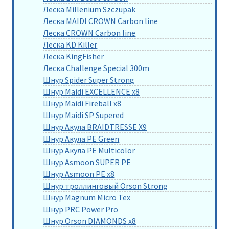
Леска Millenium Szczupak
Леска MAIDI CROWN Carbon line
Леска CROWN Carbon line
Леска KD Killer
Леска KingFisher
Леска Challenge Special 300m
Шнур Spider Super Strong
Шнур Maidi EXCELLENCE x8
Шнур Maidi Fireball x8
Шнур Maidi SP Supered
Шнур Акула BRAIDTRESSE X9
Шнур Акула PE Green
Шнур Акула PE Multicolor
Шнур Asmoon SUPER PE
Шнур Asmoon PE x8
Шнур троллинговый Orson Strong
Шнур Magnum Micro Tex
Шнур PRC Power Pro
Шнур Orson DIAMONDS x8