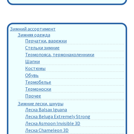
Зимний ассортимент
Зимняя одежда
Перчатки, варежки
Стельки зимние
Термопояса, термонаколенники
Шапки
Костюмы
Обувь
Термобелье
Термоноски
Прочее
Зимние лески, шнуры
Леска Balsax Iguana
Леска Beluga Extremely Strong
Леска Asmoon Invisible 3D
Леска Chameleon 3D