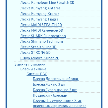
Леска Kameleon Line Stealth 3D
Леска Kumyang Antares
Леска Kumyang Kroner
Леска Kumyang Tiagra
Леска MAIDI STEALTH 9D
Леска MAIDI Хамелеон 5D
Леска SHARK Fluorocarbon
Леска Shimano Technium
Леска Stealth Line 3D
Леска STRONG 5D
Шнур Admiral Super PE
Зимние приманки
Блесны зимние
Блесны РВС
Блесна Доппель в наборах
Блесна Жук по 3 шт
Блесна Супер-жук по 2 шт
Подвески к блеснам
Блесны 2-х сторонние с 2-мя
впаенными крючками в пакете