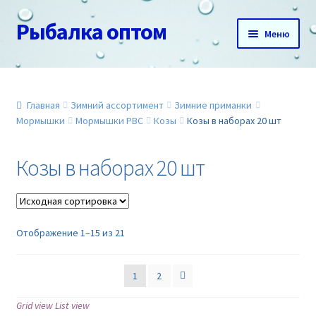
Рыбалка оптом
Перейти
Перейти
Меню
к
к
навигации
содержимому
Главная
О нас
Главная
Зимний ассортимент
Зимние приманки
Мормышки
Мормышки РВС
Козы
Козы в наборах 20 шт
Доставка и оплата
Козы в наборах 20 шт
Акции
Новинки
Отображение 1–15 из 21
Прайс
1
2
Контакты
Grid view
List view