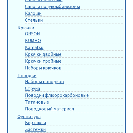
Сапоги полукомбинезоны
Калоши
Стельки
Крючки
ORSON
KUMHO
Kamatsu
Крючки двойные
Крючки тройные
Наборы крючков
Поводки
Наборы поводков
Струна
Поводки флюорокарбоновые
Титановые
Поводковый материал
Фурнитура
Вертлюги
Застежки