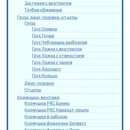
Застежки с вертлюгом
Трубки обжимные
Груза, джиг-головки, отцепы
Груза
Груз Оливка
Груз Груша
Груз Чебурашка разборная
Груз Ложка с вертлюгом
Груз Ложка с отверстием
Груз Ложка с ушком
Груз Дропшот
Груз Кольцо
Джиг-головки
Отцепы
Кормушки, монтажи
Кормушки PRC Банжо
Кормушки PRC Квадрат-крыло
Кормушки в наборах
Кормушки фидерные Белвест
Кормушки фидерные Пуля