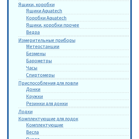
Ящики, коробки
Ящики Aquatech
Коробки Aquatech
Ящики, коробки прочее
Ведра
Измерительные приборы
Метеостанции
Безмены
Барометры
Часы
Спиртомеры
Приспособления для ловли
Донки
Кружки
Резинки для донки
Лодки
Комплектующие для лодок
Комплектующие
Весла