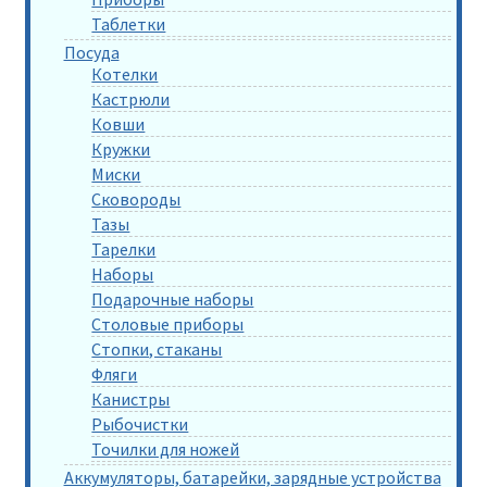
Таблетки
Посуда
Котелки
Кастрюли
Ковши
Кружки
Миски
Сковороды
Тазы
Тарелки
Наборы
Подарочные наборы
Столовые приборы
Стопки, стаканы
Фляги
Канистры
Рыбочистки
Точилки для ножей
Аккумуляторы, батарейки, зарядные устройства