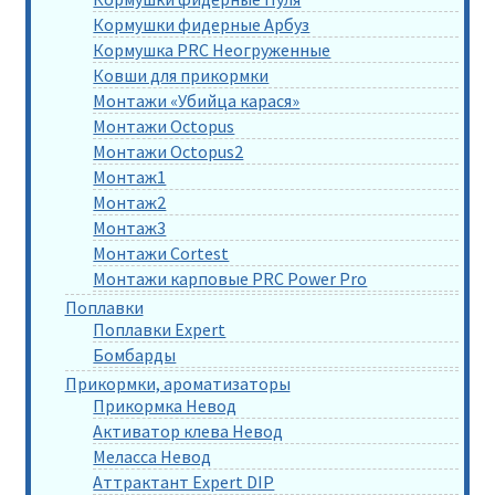
Кормушки фидерные Арбуз
Кормушка PRC Неогруженные
Ковши для прикормки
Монтажи «Убийца карася»
Монтажи Octopus
Монтажи Octopus2
Монтаж1
Монтаж2
Монтаж3
Монтажи Cortest
Монтажи карповые PRC Power Pro
Поплавки
Поплавки Expert
Бомбарды
Прикормки, ароматизаторы
Прикормка Невод
Активатор клева Невод
Меласса Невод
Аттрактант Expert DIP