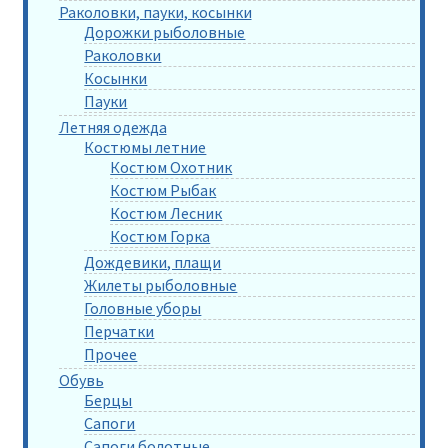
Раколовки, пауки, косынки
Дорожки рыболовные
Раколовки
Косынки
Пауки
Летняя одежда
Костюмы летние
Костюм Охотник
Костюм Рыбак
Костюм Лесник
Костюм Горка
Дождевики, плащи
Жилеты рыболовные
Головные уборы
Перчатки
Прочее
Обувь
Берцы
Сапоги
Сапоги болотные