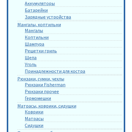
Аккумуляторы
Батарейки
Зарядные устройства
Мангалы, коптильни
Мангалы
Коптильни
Шампура
Решетки гриль
Щепа
Уголь
Принадлежности для костра
Рюкзаки, сумки, чехлы
Рюкзаки Fisherman
Рюкзаки прочее
Гермомешки
Матрасы, коврики, сидушки
Коврики
Матрасы
Сидушки