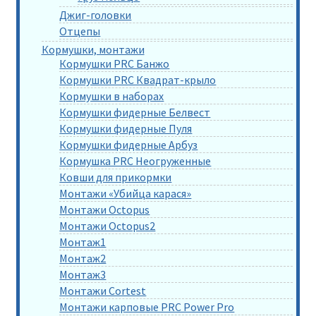
Джиг-головки
Отцепы
Кормушки, монтажи
Кормушки PRC Банжо
Кормушки PRC Квадрат-крыло
Кормушки в наборах
Кормушки фидерные Белвест
Кормушки фидерные Пуля
Кормушки фидерные Арбуз
Кормушка PRC Неогруженные
Ковши для прикормки
Монтажи «Убийца карася»
Монтажи Octopus
Монтажи Octopus2
Монтаж1
Монтаж2
Монтаж3
Монтажи Cortest
Монтажи карповые PRC Power Pro