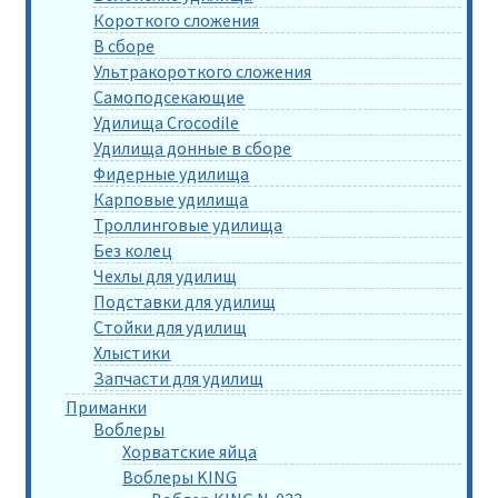
Короткого сложения
В сборе
Ультракороткого сложения
Самоподсекающие
Удилища Crocodile
Удилища донные в сборе
Фидерные удилища
Карповые удилища
Троллинговые удилища
Без колец
Чехлы для удилищ
Подставки для удилищ
Стойки для удилищ
Хлыстики
Запчасти для удилищ
Приманки
Воблеры
Хорватские яйца
Воблеры KING