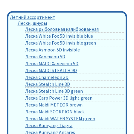
Летний ассортимент
Лески, шнуры
Леска рыболовная калиброванная
Леска White Fox 5D invisible blue
Леска White Fox 5D invisible green
Леска Asmoon 5D invisible
Леска Хамелеон 5D
Леска MAIDI Хамелеон 5D
Леска MAIDI STEALTH 9D
Леска Chameleon 3D
Леска Stealth Line 3D
Леска Stealth Line 3D green
Леска Carp Power 3D light green
Леска Maidi METEOR brown
Леска Maidi SCORPION black
Леска Maidi WATER SYSTEM green
Леска Kumyang Tiagra
Леска Kumyang Antares