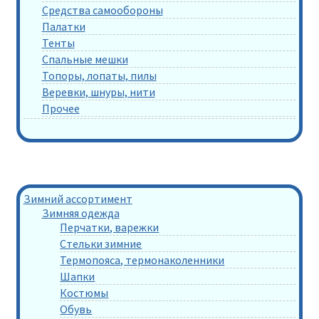
Средства самообороны
Палатки
Тенты
Спальные мешки
Топоры, лопаты, пилы
Веревки, шнуры, нити
Прочее
Зимний ассортимент
Зимняя одежда
Перчатки, варежки
Стельки зимние
Термопояса, термонаколенники
Шапки
Костюмы
Обувь