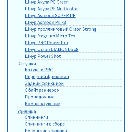
Шнур Акула PE Green
Шнур Акула PE Multicolor
Шнур Asmoon SUPER PE
Шнур Asmoon PE x8
Шнур троллинговый Orson Strong
Шнур Magnum Micro Tex
Шнур PRC Power Pro
Шнур Orson DIAMONDS x8
Шнур Power Shot
Катушки
Катушки PRC
Передний фрикцион
Задний фрикцион
С байтраннером
Проводочные
Комплектующие
Удилища
Спиннинги
Спиннинги в сборе
Болонские удилища