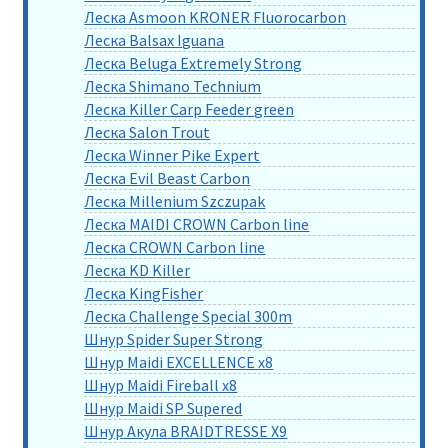
Леска Asmoon KRONER Fluorocarbon
Леска Balsax Iguana
Леска Beluga Extremely Strong
Леска Shimano Technium
Леска Killer Carp Feeder green
Леска Salon Trout
Леска Winner Pike Expert
Леска Evil Beast Carbon
Леска Millenium Szczupak
Леска MAIDI CROWN Carbon line
Леска CROWN Carbon line
Леска KD Killer
Леска KingFisher
Леска Challenge Special 300m
Шнур Spider Super Strong
Шнур Maidi EXCELLENCE x8
Шнур Maidi Fireball x8
Шнур Maidi SP Supered
Шнур Акула BRAIDTRESSE X9