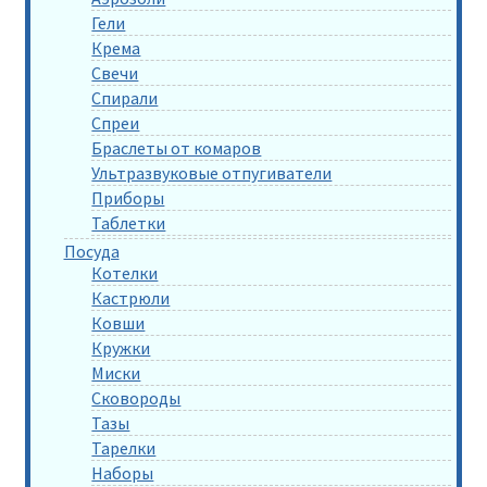
Гели
Крема
Свечи
Спирали
Спреи
Браслеты от комаров
Ультразвуковые отпугиватели
Приборы
Таблетки
Посуда
Котелки
Кастрюли
Ковши
Кружки
Миски
Сковороды
Тазы
Тарелки
Наборы