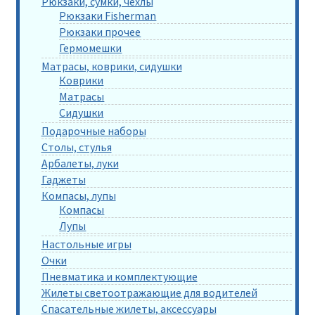
Рюкзаки, сумки, чехлы
Рюкзаки Fisherman
Рюкзаки прочее
Гермомешки
Матрасы, коврики, сидушки
Коврики
Матрасы
Сидушки
Подарочные наборы
Столы, стулья
Арбалеты, луки
Гаджеты
Компасы, лупы
Компасы
Лупы
Настольные игры
Очки
Пневматика и комплектующие
Жилеты светоотражающие для водителей
Спасательные жилеты, аксессуары