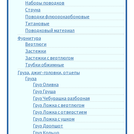
Наборы поводков
Струна
Поводки флюорокарбоновые
Титановые
Поводковый материал
Фурнитура
Вертлюги
Застежки
Застежки с вертлюгом
Трубки обжимные
Груза, джиг-головки, отцепы
Груза
Груз Оливка
Груз Груша
Груз Чебурашка разборная
Груз Ложка с вертлюгом
Груз Ложка с отверстием
Груз Ложка с ушком
Груз Дропшот
Груз Кольцо