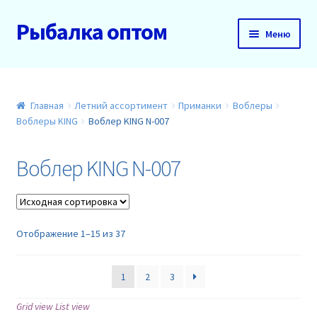
Рыбалка оптом
Перейти
Перейти
Меню
к
к
навигации
содержимому
Главная
О нас
Главная
Летний ассортимент
Приманки
Воблеры
Воблеры KING
Воблер KING N-007
Доставка и оплата
Воблер KING N-007
Акции
Новинки
Отображение 1–15 из 37
Прайс
1
2
3
Контакты
Grid view
List view