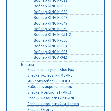
Воблер KING N-022
Воблер KING N-038
Воблер KING N-039
Воблер KING N-048
Воблер KING N-049
Воблер KING N-050
Воблер KING N-051-2
Воблер KING N-056
Воблер KING N-004
Воблер KING N-007
Воблер KING A-042
Блесны
Блесны вертушки Blue Fox
Блесны колебалки MEPPS
Микроколебалки TROUT
Наборы микроколебалок
Блесны Pontoon21 (PRC)
Блесны незацепляйки KING
Блесны незацепляйки Hedsta
Блесны Osprey