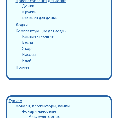
Приспособления для ловли
Донки
Кружки
Резинки для донки
Лодки
Комплектующие для лодок
Комплектующие
Весла
Якоря
Насосы
Клей
Прочее
Туризм
Фонари, прожекторы, лампы
Фонари налобные
Аккумуляторные