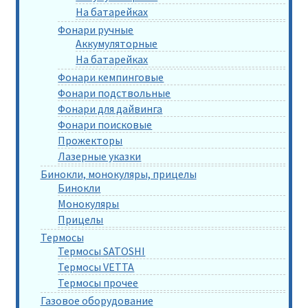
На батарейках
Фонари ручные
Аккумуляторные
На батарейках
Фонари кемпинговые
Фонари подствольные
Фонари для дайвинга
Фонари поисковые
Прожекторы
Лазерные указки
Бинокли, монокуляры, прицелы
Бинокли
Монокуляры
Прицелы
Термосы
Термосы SATOSHI
Термосы VETTA
Термосы прочее
Газовое оборудование