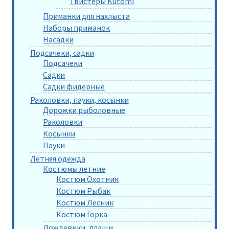
Твистеры Kutomi
Приманки для нахлыста
Наборы приманок
Насадки
Подсачеки, садки
Подсачеки
Садки
Садки фидерные
Раколовки, пауки, косынки
Дорожки рыболовные
Раколовки
Косынки
Пауки
Летняя одежда
Костюмы летние
Костюм Охотник
Костюм Рыбак
Костюм Лесник
Костюм Горка
Дождевики, плащи