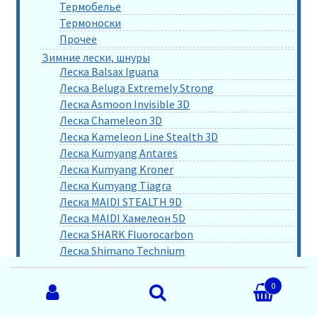
Термобелье
Термоноски
Прочее
Зимние лески, шнуры
Леска Balsax Iguana
Леска Beluga Extremely Strong
Леска Asmoon Invisible 3D
Леска Chameleon 3D
Леска Kameleon Line Stealth 3D
Леска Kumyang Antares
Леска Kumyang Kroner
Леска Kumyang Tiagra
Леска MAIDI STEALTH 9D
Леска MAIDI Хамелеон 5D
Леска SHARK Fluorocarbon
Леска Shimano Technium
Леска Stealth Line 3D
Искать:
Леска STRONG 5D
0
Шнур Admiral Super PE
Поиск