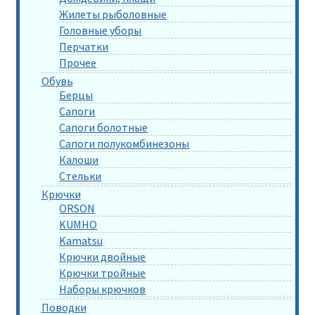
Жилеты рыболовные
Головные уборы
Перчатки
Прочее
Обувь
Берцы
Сапоги
Сапоги болотные
Сапоги полукомбинезоны
Калоши
Стельки
Крючки
ORSON
KUMHO
Kamatsu
Крючки двойные
Крючки тройные
Наборы крючков
Поводки