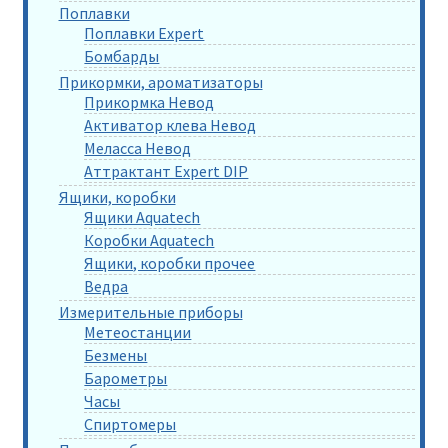
Поплавки
Поплавки Expert
Бомбарды
Прикормки, ароматизаторы
Прикормка Невод
Активатор клева Невод
Меласса Невод
Аттрактант Expert DIP
Ящики, коробки
Ящики Aquatech
Коробки Aquatech
Ящики, коробки прочее
Ведра
Измерительные приборы
Метеостанции
Безмены
Барометры
Часы
Спиртомеры