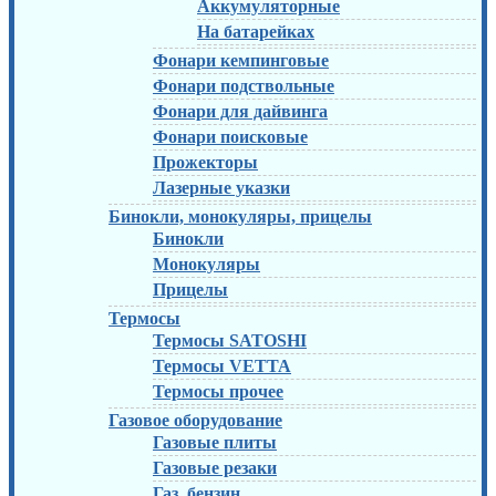
Аккумуляторные
На батарейках
Фонари кемпинговые
Фонари подствольные
Фонари для дайвинга
Фонари поисковые
Прожекторы
Лазерные указки
Бинокли, монокуляры, прицелы
Бинокли
Монокуляры
Прицелы
Термосы
Термосы SATOSHI
Термосы VETTA
Термосы прочее
Газовое оборудование
Газовые плиты
Газовые резаки
Газ, бензин