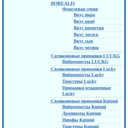
BOREALIS
Форелевая серия
Вкус икра
Вкус краб
Вкус креветка
Вкус лосось
Вкус сыр
Вкус чеснок
Силиконовые приманки LUCKG
Виброхвосты LUCKG
Силиконовые приманки Lucky
Виброхвосты Lucky
Твистеры Lucky
Приманки оснащенные
Lucky
Силиконовые приманки Kutomi
Виброхвосты Kutomi
Дропшоты Kutomi
Нимфы Kutomi
Твистеры Kutomi