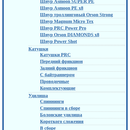
Шнур Asmoon SUPER PE
Шнур Asmoon PE x8
Шнур троллинговый Orson Strong
Шнур Magnum Micro Tex
Шнур PRC Power Pro
Шнур Orson DIAMONDS x8
Шнур Power Shot
Катушки
Катушки PRC
Передний фрикцион
Задний фрикцион
С байтраннером
Проводочные
Комплектующие
Удилища
Спиннинги
Спиннинги в сборе
Болонские удилища
Короткого сложения
В сборе