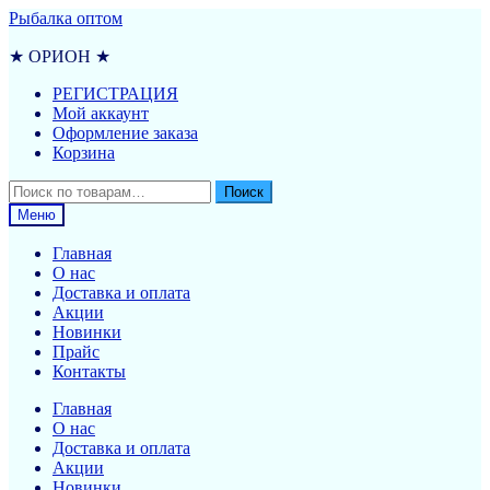
Перейти
Перейти
Рыбалка оптом
к
к
навигации
содержимому
★ ОРИОН ★
РЕГИСТРАЦИЯ
Мой аккаунт
Оформление заказа
Корзина
Искать:
Поиск
Меню
Главная
О нас
Доставка и оплата
Акции
Новинки
Прайс
Контакты
Главная
О нас
Доставка и оплата
Акции
Новинки