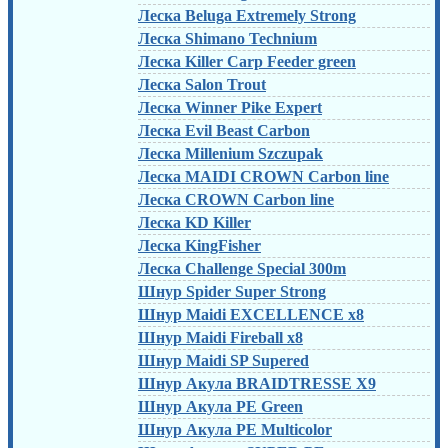
Леска Beluga Extremely Strong
Леска Shimano Technium
Леска Killer Carp Feeder green
Леска Salon Trout
Леска Winner Pike Expert
Леска Evil Beast Carbon
Леска Millenium Szczupak
Леска MAIDI CROWN Carbon line
Леска CROWN Carbon line
Леска KD Killer
Леска KingFisher
Леска Challenge Special 300m
Шнур Spider Super Strong
Шнур Maidi EXCELLENCE x8
Шнур Maidi Fireball x8
Шнур Maidi SP Supered
Шнур Акула BRAIDTRESSE X9
Шнур Акула PE Green
Шнур Акула PE Multicolor