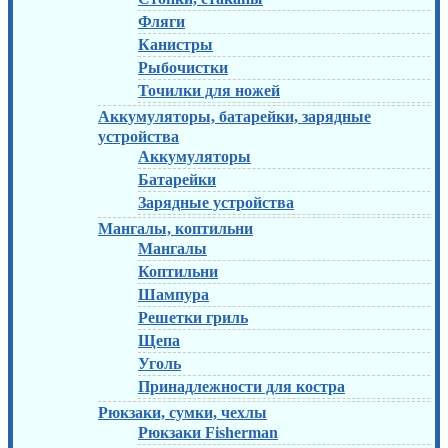
Фляги
Канистры
Рыбочистки
Точилки для ножей
Аккумуляторы, батарейки, зарядные
устройства
Аккумуляторы
Батарейки
Зарядные устройства
Мангалы, коптильни
Мангалы
Коптильни
Шампура
Решетки гриль
Щепа
Уголь
Принадлежности для костра
Рюкзаки, сумки, чехлы
Рюкзаки Fisherman