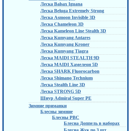
Леска Balsax Iguana
Леска Beluga Extremely Strong
Леска Asmoon Invisible 3D
Леска Chameleon 3D
Леска Kameleon Line Stealth 3D
Леска Kumyang Antares
Леска Kumyang Kroner
Леска Kumyang Tiagra
Леска MAIDI STEALTH 9D
Леска MAIDI Хамелеон 5D
Леска SHARK Fluorocarbon
Леска Shimano Technium
Леска Stealth Line 3D
Леска STRONG 5D
Шнур Admiral Super PE
Зимние приманки
Блесны зимние
Блесны РВС
Блесна Доппель в наборах
Блесна Жук по 3 шт