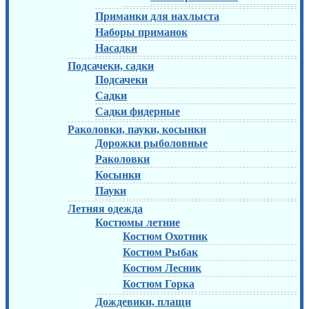
Приманки для нахлыста
Наборы приманок
Насадки
Подсачеки, садки
Подсачеки
Садки
Садки фидерные
Раколовки, пауки, косынки
Дорожки рыболовные
Раколовки
Косынки
Пауки
Летняя одежда
Костюмы летние
Костюм Охотник
Костюм Рыбак
Костюм Лесник
Костюм Горка
Дождевики, плащи