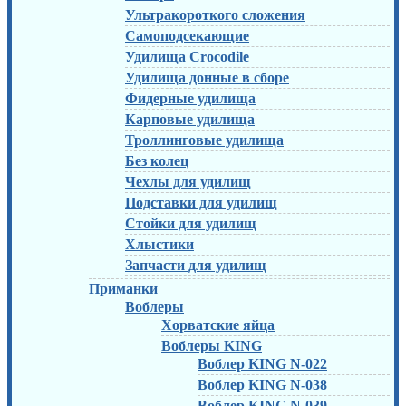
Ультракороткого сложения
Самоподсекающие
Удилища Crocodile
Удилища донные в сборе
Фидерные удилища
Карповые удилища
Троллинговые удилища
Без колец
Чехлы для удилищ
Подставки для удилищ
Стойки для удилищ
Хлыстики
Запчасти для удилищ
Приманки
Воблеры
Хорватские яйца
Воблеры KING
Воблер KING N-022
Воблер KING N-038
Воблер KING N-039