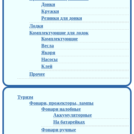
Донки
Кружки
Резинки для донки
Лодки
Комплектующие для лодок
Комплектующие
Весла
Якоря
Насосы
Клей
Прочее
Туризм
Фонари, прожекторы, лампы
Фонари налобные
Аккумуляторные
На батарейках
Фонари ручные