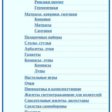
Рюкзаки прочее
Гермомешки
Матрасы, коврики, сидушки
Коврики
Матрасы
Сидушки
Подарочные наборы
Столы, стулья
Арбалеты, луки
Гаджеты
Компасы, лупы
Компасы
Лупы
Настольные игры
Очки
Пневматика и комплектующие
Жилеты светоотражающие для водителей
Спасательные жилеты, аксессуары
Средства самообороны
Палатки