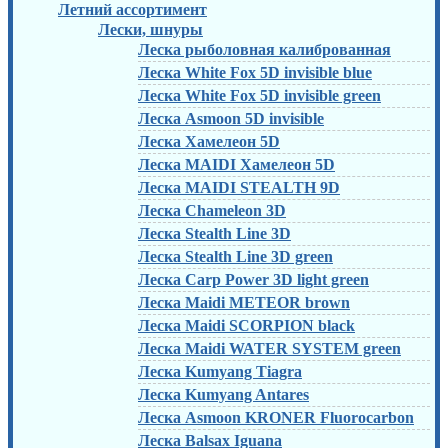
Летний ассортимент
Лески, шнуры
Леска рыболовная калиброванная
Леска White Fox 5D invisible blue
Леска White Fox 5D invisible green
Леска Asmoon 5D invisible
Леска Хамелеон 5D
Леска MAIDI Хамелеон 5D
Леска MAIDI STEALTH 9D
Леска Chameleon 3D
Леска Stealth Line 3D
Леска Stealth Line 3D green
Леска Carp Power 3D light green
Леска Maidi METEOR brown
Леска Maidi SCORPION black
Леска Maidi WATER SYSTEM green
Леска Kumyang Tiagra
Леска Kumyang Antares
Леска Asmoon KRONER Fluorocarbon
Леска Balsax Iguana