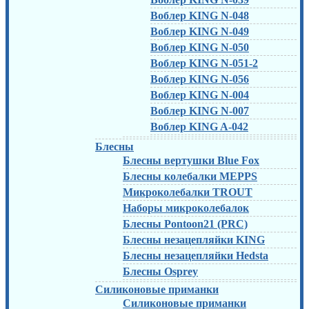
Воблер KING N-048
Воблер KING N-049
Воблер KING N-050
Воблер KING N-051-2
Воблер KING N-056
Воблер KING N-004
Воблер KING N-007
Воблер KING A-042
Блесны
Блесны вертушки Blue Fox
Блесны колебалки MEPPS
Микроколебалки TROUT
Наборы микроколебалок
Блесны Pontoon21 (PRC)
Блесны незацепляйки KING
Блесны незацепляйки Hedsta
Блесны Osprey
Силиконовые приманки
Силиконовые приманки