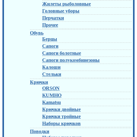
Жилеты рыболовные
Головные уборы
Перчатки
Прочее
Обувь
Берцы
Сапоги
Сапоги болотные
Сапоги полукомбинезоны
Калоши
Стельки
Крючки
ORSON
KUMHO
Kamatsu
Крючки двойные
Крючки тройные
Наборы крючков
Поводки