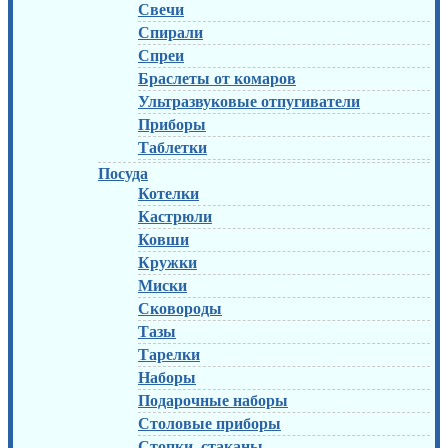
Свечи
Спирали
Спреи
Браслеты от комаров
Ультразвуковые отпугиватели
Приборы
Таблетки
Посуда
Котелки
Кастрюли
Ковши
Кружки
Миски
Сковороды
Тазы
Тарелки
Наборы
Подарочные наборы
Столовые приборы
Стопки, стаканы