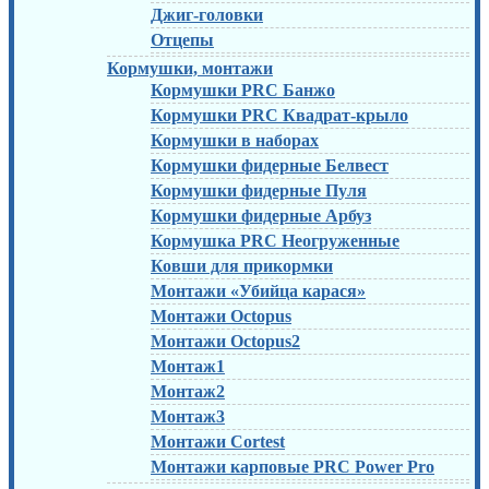
Джиг-головки
Отцепы
Кормушки, монтажи
Кормушки PRC Банжо
Кормушки PRC Квадрат-крыло
Кормушки в наборах
Кормушки фидерные Белвест
Кормушки фидерные Пуля
Кормушки фидерные Арбуз
Кормушка PRC Неогруженные
Ковши для прикормки
Монтажи «Убийца карася»
Монтажи Octopus
Монтажи Octopus2
Монтаж1
Монтаж2
Монтаж3
Монтажи Cortest
Монтажи карповые PRC Power Pro