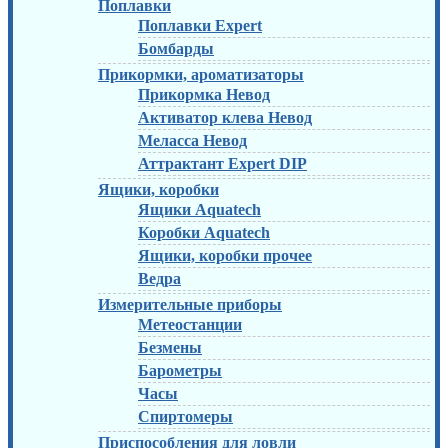
Поплавки
Поплавки Expert
Бомбарды
Прикормки, ароматизаторы
Прикормка Невод
Активатор клева Невод
Меласса Невод
Аттрактант Expert DIP
Ящики, коробки
Ящики Aquatech
Коробки Aquatech
Ящики, коробки прочее
Ведра
Измерительные приборы
Метеостанции
Безмены
Барометры
Часы
Спиртомеры
Приспособления для ловли