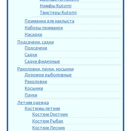
Нимфы Kutomi
Твистеры Kutomi
Приманки для нахлыста
Наборы приманок
Насадки
Подсачеки, садки
Подсачеки
Садки
Садки фидерные
Раколовки, пауки, косынки
Дорожки рыболовные
Раколовки
Косынки
Пауки
Летняя одежда
Костюмы летние
Костюм Охотник
Костюм Рыбак
Костюм Лесник