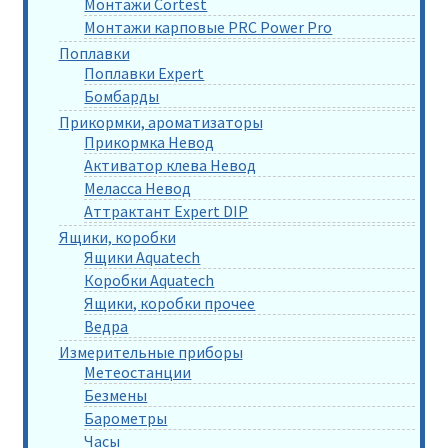
Монтажи Cortest
Монтажи карповые PRC Power Pro
Поплавки
Поплавки Expert
Бомбарды
Прикормки, ароматизаторы
Прикормка Невод
Активатор клева Невод
Меласса Невод
Аттрактант Expert DIP
Ящики, коробки
Ящики Aquatech
Коробки Aquatech
Ящики, коробки прочее
Ведра
Измерительные приборы
Метеостанции
Безмены
Барометры
Часы