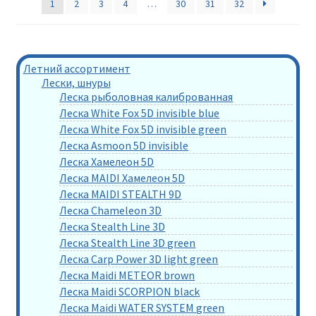
1
2
3
4
…
30
31
32
Летний ассортимент
Лески, шнуры
Леска рыболовная калиброванная
Леска White Fox 5D invisible blue
Леска White Fox 5D invisible green
Леска Asmoon 5D invisible
Леска Хамелеон 5D
Леска MAIDI Хамелеон 5D
Леска MAIDI STEALTH 9D
Леска Chameleon 3D
Леска Stealth Line 3D
Леска Stealth Line 3D green
Леска Carp Power 3D light green
Леска Maidi METEOR brown
Леска Maidi SCORPION black
Леска Maidi WATER SYSTEM green