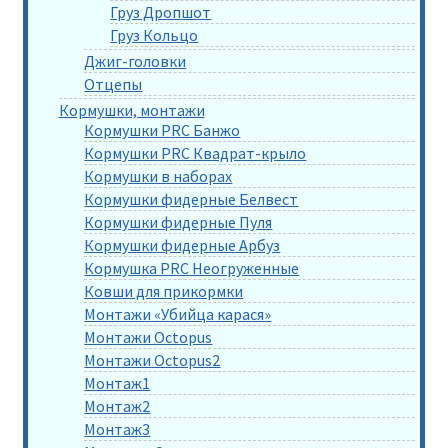
Груз Дропшот
Груз Кольцо
Джиг-головки
Отцепы
Кормушки, монтажи
Кормушки PRC Банжо
Кормушки PRC Квадрат-крыло
Кормушки в наборах
Кормушки фидерные Белвест
Кормушки фидерные Пуля
Кормушки фидерные Арбуз
Кормушка PRC Неогруженные
Ковши для прикормки
Монтажи «Убийца карася»
Монтажи Octopus
Монтажи Octopus2
Монтаж1
Монтаж2
Монтаж3