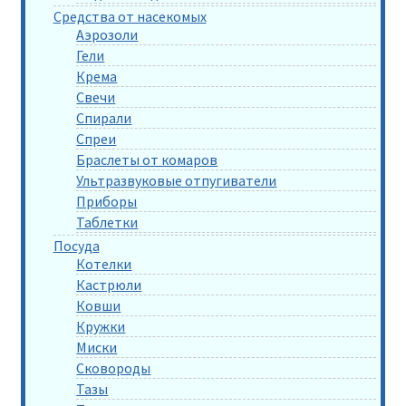
Средства от насекомых
Аэрозоли
Гели
Крема
Свечи
Спирали
Спреи
Браслеты от комаров
Ультразвуковые отпугиватели
Приборы
Таблетки
Посуда
Котелки
Кастрюли
Ковши
Кружки
Миски
Сковороды
Тазы