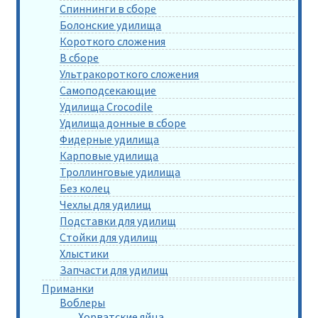
Спиннинги в сборе
Болонские удилища
Короткого сложения
В сборе
Ультракороткого сложения
Самоподсекающие
Удилища Crocodile
Удилища донные в сборе
Фидерные удилища
Карповые удилища
Троллинговые удилища
Без колец
Чехлы для удилищ
Подставки для удилищ
Стойки для удилищ
Хлыстики
Запчасти для удилищ
Приманки
Воблеры
Хорватские яйца