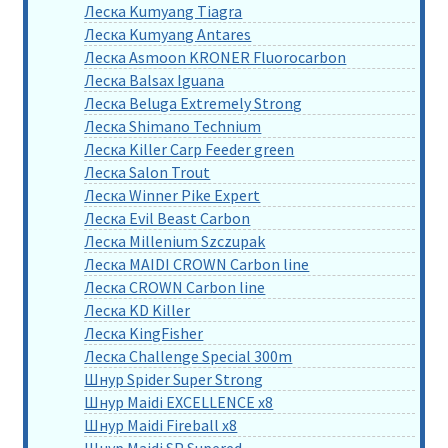
Леска Kumyang Tiagra
Леска Kumyang Antares
Леска Asmoon KRONER Fluorocarbon
Леска Balsax Iguana
Леска Beluga Extremely Strong
Леска Shimano Technium
Леска Killer Carp Feeder green
Леска Salon Trout
Леска Winner Pike Expert
Леска Evil Beast Carbon
Леска Millenium Szczupak
Леска MAIDI CROWN Carbon line
Леска CROWN Carbon line
Леска KD Killer
Леска KingFisher
Леска Challenge Special 300m
Шнур Spider Super Strong
Шнур Maidi EXCELLENCE x8
Шнур Maidi Fireball x8