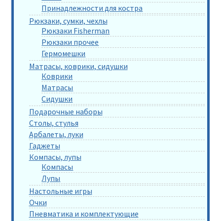
Принадлежности для костра
Рюкзаки, сумки, чехлы
Рюкзаки Fisherman
Рюкзаки прочее
Гермомешки
Матрасы, коврики, сидушки
Коврики
Матрасы
Сидушки
Подарочные наборы
Столы, стулья
Арбалеты, луки
Гаджеты
Компасы, лупы
Компасы
Лупы
Настольные игры
Очки
Пневматика и комплектующие