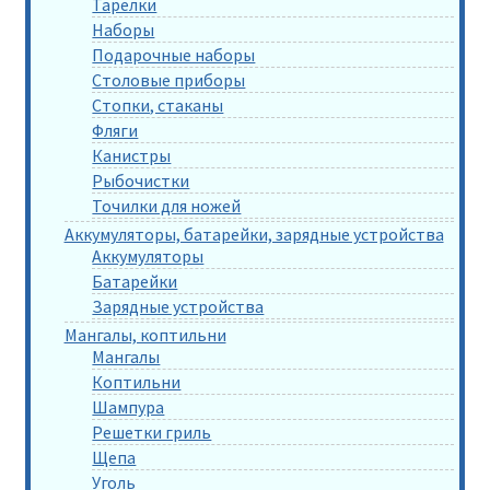
Тарелки
Наборы
Подарочные наборы
Столовые приборы
Стопки, стаканы
Фляги
Канистры
Рыбочистки
Точилки для ножей
Аккумуляторы, батарейки, зарядные устройства
Аккумуляторы
Батарейки
Зарядные устройства
Мангалы, коптильни
Мангалы
Коптильни
Шампура
Решетки гриль
Щепа
Уголь