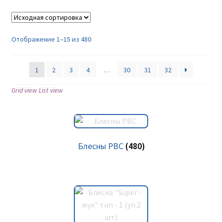
Отображение 1–15 из 480
1
2
3
4
…
30
31
32
Grid view
List view
Блесны РВС
(480)