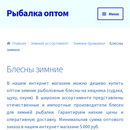
Рыбалка оптом
Перейти
Перейти
Меню
к
к
навигации
содержимому
Главная
О нас
Главная
Зимний ассортимент
Зимние приманки
Блесны
зимние
Доставка и оплата
Блесны зимние
Акции
В нашем интернет магазине можно дешево купить
Новинки
оптом зимние рыболовные блесны на хищника (судака,
щуку, окуня). В широком ассортименте представлены
Прайс
отечественные и импортные производители блесен
для зимней рыбалки. Гарантируем низкие цены и
оперативную доставку. Минимальная сумма оптового
Контакты
заказа в нашем интернет магазине 5 000 руб.