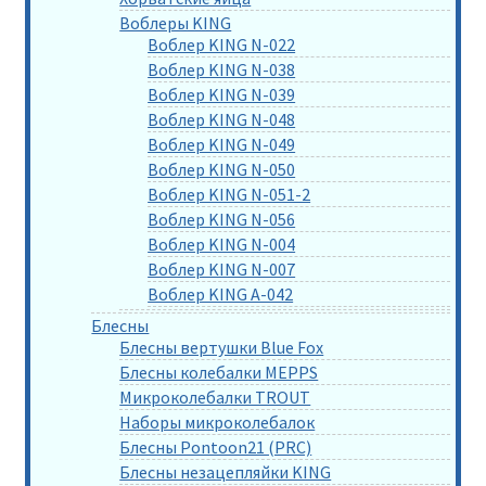
Воблеры KING
Воблер KING N-022
Воблер KING N-038
Воблер KING N-039
Воблер KING N-048
Воблер KING N-049
Воблер KING N-050
Воблер KING N-051-2
Воблер KING N-056
Воблер KING N-004
Воблер KING N-007
Воблер KING A-042
Блесны
Блесны вертушки Blue Fox
Блесны колебалки MEPPS
Микроколебалки TROUT
Наборы микроколебалок
Блесны Pontoon21 (PRC)
Блесны незацепляйки KING