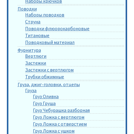
Наборы крючков
Поводки
Наборы поводков
Струна
Поводки флюорокарбоновые
Титановые
Поводковый материал
Фурнитура
Вертлюги
Застежки
Застежки с вертлюгом
Трубки обжимные
Груза, джиг-головки, отцепы
Груза
Груз Оливка
Груз Груша
Груз Чебурашка разборная
Груз Ложка с вертлюгом
Груз Ложка с отверстием
Груз Ложка с ушком