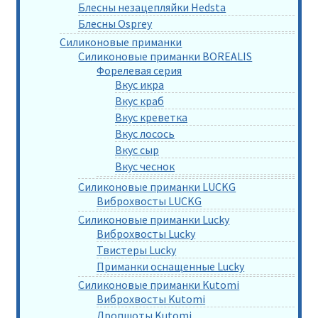
Блесны незацепляйки Hedsta
Блесны Osprey
Силиконовые приманки
Силиконовые приманки BOREALIS
Форелевая серия
Вкус икра
Вкус краб
Вкус креветка
Вкус лосось
Вкус сыр
Вкус чеснок
Силиконовые приманки LUCKG
Виброхвосты LUCKG
Силиконовые приманки Lucky
Виброхвосты Lucky
Твистеры Lucky
Приманки оснащенные Lucky
Силиконовые приманки Kutomi
Виброхвосты Kutomi
Дропшоты Kutomi