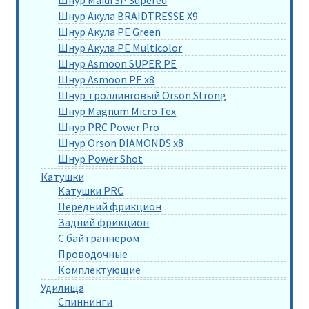
Шнур Maidi SP Supered
Шнур Акула BRAIDTRESSE X9
Шнур Акула PE Green
Шнур Акула PE Multicolor
Шнур Asmoon SUPER PE
Шнур Asmoon PE x8
Шнур троллинговый Orson Strong
Шнур Magnum Micro Tex
Шнур PRC Power Pro
Шнур Orson DIAMONDS x8
Шнур Power Shot
Катушки
Катушки PRC
Передний фрикцион
Задний фрикцион
С байтраннером
Проводочные
Комплектующие
Удилища
Спиннинги