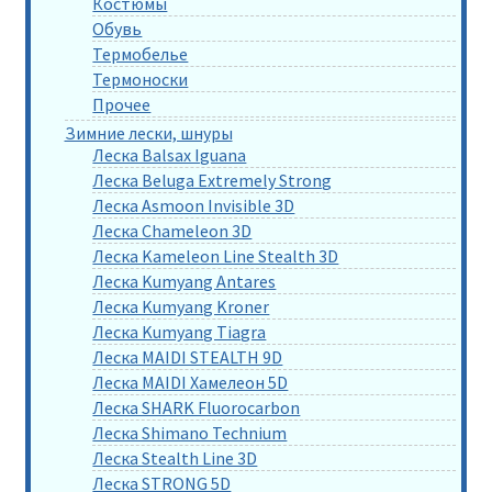
Костюмы
Обувь
Термобелье
Термоноски
Прочее
Зимние лески, шнуры
Леска Balsax Iguana
Леска Beluga Extremely Strong
Леска Asmoon Invisible 3D
Леска Chameleon 3D
Леска Kameleon Line Stealth 3D
Леска Kumyang Antares
Леска Kumyang Kroner
Леска Kumyang Tiagra
Леска MAIDI STEALTH 9D
Леска MAIDI Хамелеон 5D
Леска SHARK Fluorocarbon
Леска Shimano Technium
Леска Stealth Line 3D
Леска STRONG 5D