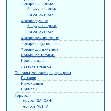
Фонари налобные
Аккумуляторные
На батарейках
Фонари ручные
Аккумуляторные
На батарейках
Фонари кемпинговые
Фонари подствольные
Фонари для дайвинга
Фонари поисковые
Прожекторы
Лазерные указки
Бинокли, монокуляры, прицелы
Бинокли
Монокуляры
Прицелы
Термосы
Термосы SATOSHI
Термосы VETTA