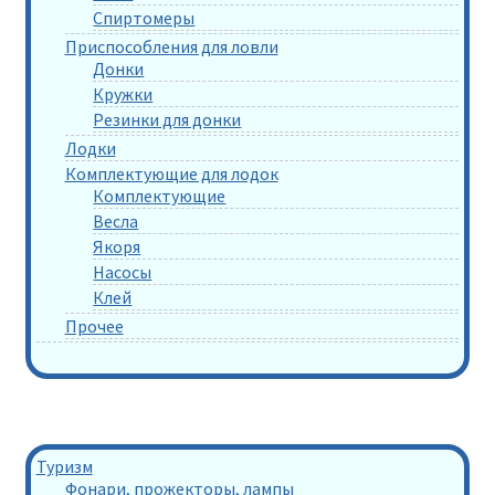
Спиртомеры
Приспособления для ловли
Донки
Кружки
Резинки для донки
Лодки
Комплектующие для лодок
Комплектующие
Весла
Якоря
Насосы
Клей
Прочее
Туризм
Фонари, прожекторы, лампы