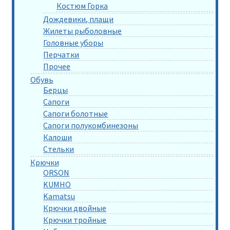
Костюм Горка
Дождевики, плащи
Жилеты рыболовные
Головные уборы
Перчатки
Прочее
Обувь
Берцы
Сапоги
Сапоги болотные
Сапоги полукомбинезоны
Калоши
Стельки
Крючки
ORSON
KUMHO
Kamatsu
Крючки двойные
Крючки тройные