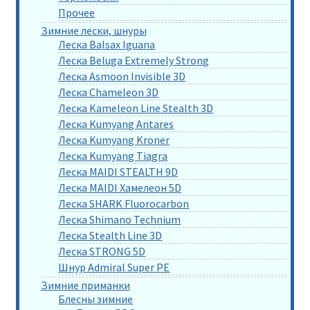
Прочее
Зимние лески, шнуры
Леска Balsax Iguana
Леска Beluga Extremely Strong
Леска Asmoon Invisible 3D
Леска Chameleon 3D
Леска Kameleon Line Stealth 3D
Леска Kumyang Antares
Леска Kumyang Kroner
Леска Kumyang Tiagra
Леска MAIDI STEALTH 9D
Леска MAIDI Хамелеон 5D
Леска SHARK Fluorocarbon
Леска Shimano Technium
Леска Stealth Line 3D
Леска STRONG 5D
Шнур Admiral Super PE
Зимние приманки
Блесны зимние