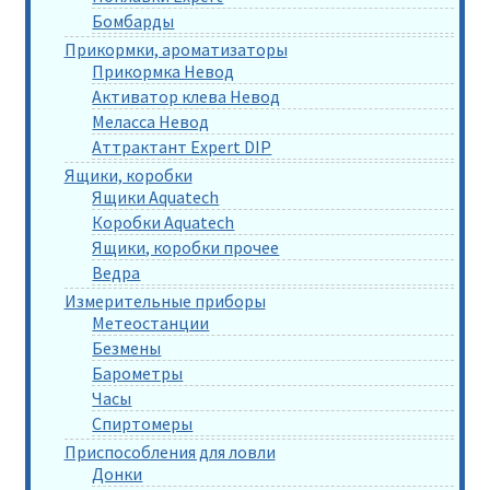
Бомбарды
Прикормки, ароматизаторы
Прикормка Невод
Активатор клева Невод
Меласса Невод
Аттрактант Expert DIP
Ящики, коробки
Ящики Aquatech
Коробки Aquatech
Ящики, коробки прочее
Ведра
Измерительные приборы
Метеостанции
Безмены
Барометры
Часы
Спиртомеры
Приспособления для ловли
Донки