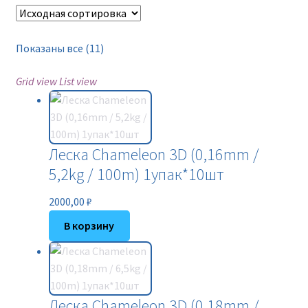
Новинки
Прайс
Показаны все (11)
Grid view
List view
Контакты
Леска Chameleon 3D (0,16mm /
5,2kg / 100m) 1упак*10шт
2000,00
₽
В корзину
Леска Chameleon 3D (0,18mm /