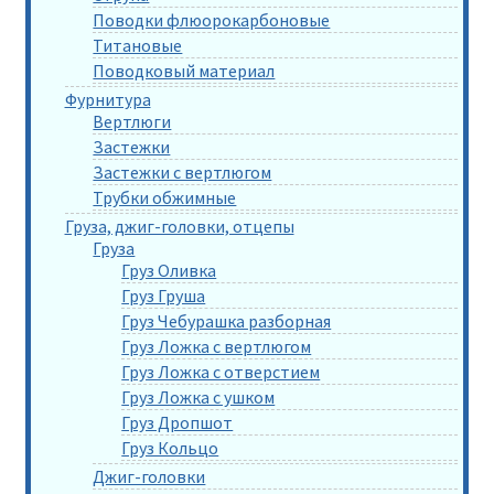
Поводки флюорокарбоновые
Титановые
Поводковый материал
Фурнитура
Вертлюги
Застежки
Застежки с вертлюгом
Трубки обжимные
Груза, джиг-головки, отцепы
Груза
Груз Оливка
Груз Груша
Груз Чебурашка разборная
Груз Ложка с вертлюгом
Груз Ложка с отверстием
Груз Ложка с ушком
Груз Дропшот
Груз Кольцо
Джиг-головки