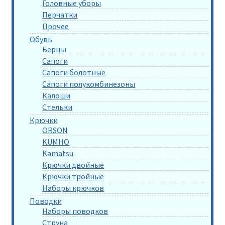
Головные уборы
Перчатки
Прочее
Обувь
Берцы
Сапоги
Сапоги болотные
Сапоги полукомбинезоны
Калоши
Стельки
Крючки
ORSON
KUMHO
Kamatsu
Крючки двойные
Крючки тройные
Наборы крючков
Поводки
Наборы поводков
Струна