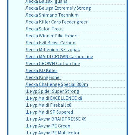
Леска Balsax Iguana
Леска Beluga Extremely Strong
Леска Shimano Technium
Леска Killer Carp Feeder green
Леска Salon Trout
Леска Winner Pike Expert
Леска Evil Beast Carbon
Леска Millenium Szczupak
Леска MAIDI CROWN Carbon line
Леска CROWN Carbon line
Леска KD Killer
Леска KingFisher
Леска Challenge Special 300m
Шнур Spider Super Strong
Шнур Maidi EXCELLENCE x8
Шнур Maidi Fireball x8
Шнур Maidi SP Supered
Шнур Акула BRAIDTRESSE X9
Шнур Акула PE Green
Шнур Акула PE Multicolor