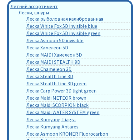
Летний ассортимент
Лески, шнуры
Леска рыболовная калиброванная
Леска White Fox 5D invisible blue
Леска White Fox 5D invisible green
Леска Asmoon 5D invisible
Леска Хамелеон 5D
Леска MAIDI Хамелеон 5D
Леска MAIDI STEALTH 9D
Леска Chameleon 3D
Леска Stealth Line 3D
Леска Stealth Line 3D green
Леска Carp Power 3D light green
Леска Maidi METEOR brown
Леска Maidi SCORPION black
Леска Maidi WATER SYSTEM green
Леска Kumyang Tiagra
Леска Kumyang Antares
Леска Asmoon KRONER Fluorocarbon