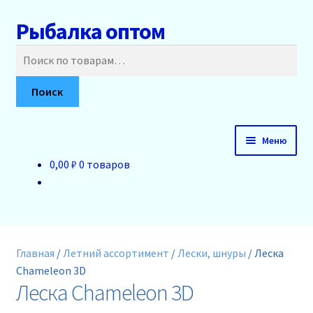
Рыбалка оптом
Перейти
Перейти
к
к
Искать:
навигации
содержимому
Поиск
Меню
0,00 ₽
0 товаров
Главная
О нас
Доставка и оплата
Главная
/
Летний ассортимент
/
Лески, шнуры
/
Леска
Chameleon 3D
Акции
Леска Chameleon 3D