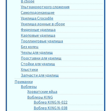
В сборе
Ультракороткого сложения
Самоподсекающие
Удилища Crocodile
Удилища донные в сборе
Фидерные удилища
Карповые удилища
Троллинговые удилища
Без колец
Чехлы для удилищ
Подставки для удилищ
Стойки для удилищ
Хлыстики
Запчасти для удилищ
Приманки
Воблеры
Хорватские яйца
Воблеры KING
Воблер KING N-022
Воблер KING N-038