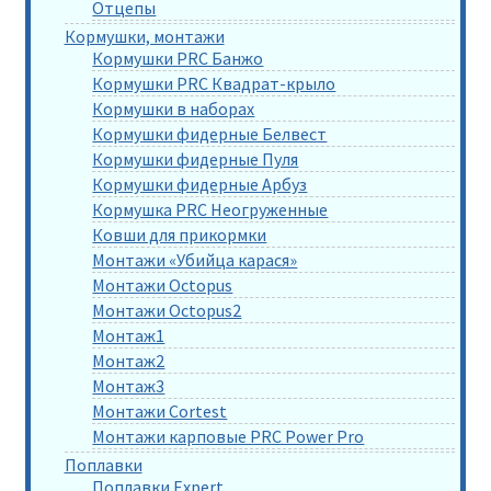
Отцепы
Кормушки, монтажи
Кормушки PRC Банжо
Кормушки PRC Квадрат-крыло
Кормушки в наборах
Кормушки фидерные Белвест
Кормушки фидерные Пуля
Кормушки фидерные Арбуз
Кормушка PRC Неогруженные
Ковши для прикормки
Монтажи «Убийца карася»
Монтажи Octopus
Монтажи Octopus2
Монтаж1
Монтаж2
Монтаж3
Монтажи Cortest
Монтажи карповые PRC Power Pro
Поплавки
Поплавки Expert