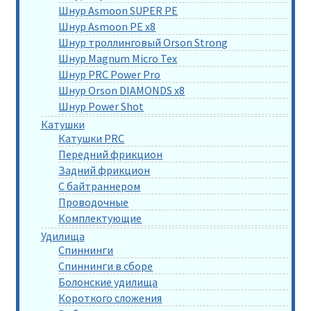
Шнур Asmoon SUPER PE
Шнур Asmoon PE x8
Шнур троллинговый Orson Strong
Шнур Magnum Micro Tex
Шнур PRC Power Pro
Шнур Orson DIAMONDS x8
Шнур Power Shot
Катушки
Катушки PRC
Передний фрикцион
Задний фрикцион
С байтраннером
Проводочные
Комплектующие
Удилища
Спиннинги
Спиннинги в сборе
Болонские удилища
Короткого сложения