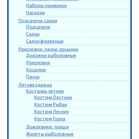
Наборы приманок
Насадки
Подсачеки, садки
Подсачеки
Садки
Садки фидерные
Раколовки, пауки, косынки
Дорожки рыболовные
Раколовки
Косынки
Пауки
Летняя одежда
Костюмы летние
Костюм Охотник
Костюм Рыбак
Костюм Лесник
Костюм Горка
Дождевики, плащи
Жилеты рыболовные