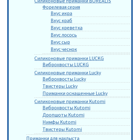
Силиконовые приманки BOREALIS
Форелевая серия
Вкус икра
Вкус краб
Вкус креветка
Вкус лосось
Вкус сыр
Вкус чеснок
Силиконовые приманки LUCKG
Виброхвосты LUCKG
Силиконовые приманки Lucky
Виброхвосты Lucky
Твистеры Lucky
Приманки оснащенные Lucky
Силиконовые приманки Kutomi
Виброхвосты Kutomi
Дропшоты Kutomi
Нимфы Kutomi
Твистеры Kutomi
Приманки для нахлыста