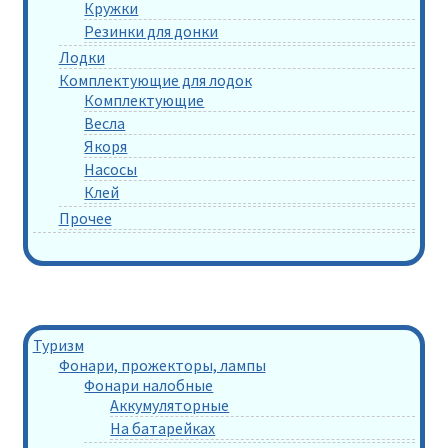
Кружки
Резинки для донки
Лодки
Комплектующие для лодок
Комплектующие
Весла
Якоря
Насосы
Клей
Прочее
Туризм
Фонари, прожекторы, лампы
Фонари налобные
Аккумуляторные
На батарейках