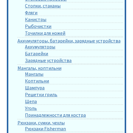
Стопки, стаканы
Фляги
Канистры
Рыбочистки
Точилки для ножей
Аккумуляторы, батарейки, зарядные устройства
Аккумуляторы
Батарейки
Зарядные устройства
Мангалы, коптильни
Мангалы
Коптильни
Шампура
Решетки гриль
Щепа
Уголь
Принадлежности для костра
Рюкзаки, сумки, чехлы
Рюкзаки Fisherman