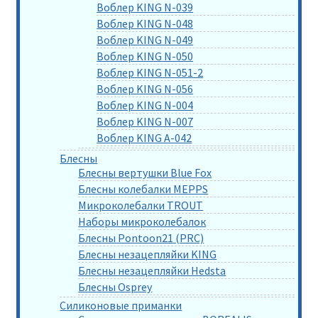
Воблер KING N-039
Воблер KING N-048
Воблер KING N-049
Воблер KING N-050
Воблер KING N-051-2
Воблер KING N-056
Воблер KING N-004
Воблер KING N-007
Воблер KING A-042
Блесны
Блесны вертушки Blue Fox
Блесны колебалки MEPPS
Микроколебалки TROUT
Наборы микроколебалок
Блесны Pontoon21 (PRC)
Блесны незацепляйки KING
Блесны незацепляйки Hedsta
Блесны Osprey
Силиконовые приманки