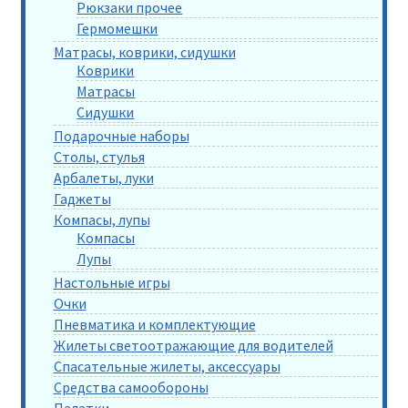
Рюкзаки прочее
Гермомешки
Матрасы, коврики, сидушки
Коврики
Матрасы
Сидушки
Подарочные наборы
Столы, стулья
Арбалеты, луки
Гаджеты
Компасы, лупы
Компасы
Лупы
Настольные игры
Очки
Пневматика и комплектующие
Жилеты светоотражающие для водителей
Спасательные жилеты, аксессуары
Средства самообороны