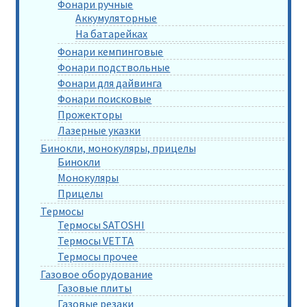
Фонари ручные
Аккумуляторные
На батарейках
Фонари кемпинговые
Фонари подствольные
Фонари для дайвинга
Фонари поисковые
Прожекторы
Лазерные указки
Бинокли, монокуляры, прицелы
Бинокли
Монокуляры
Прицелы
Термосы
Термосы SATOSHI
Термосы VETTA
Термосы прочее
Газовое оборудование
Газовые плиты
Газовые резаки