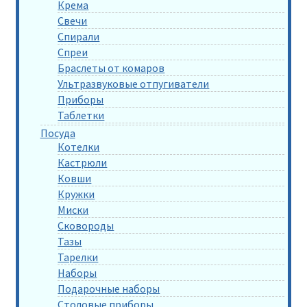
Крема
Свечи
Спирали
Спреи
Браслеты от комаров
Ультразвуковые отпугиватели
Приборы
Таблетки
Посуда
Котелки
Кастрюли
Ковши
Кружки
Миски
Сковороды
Тазы
Тарелки
Наборы
Подарочные наборы
Столовые приборы