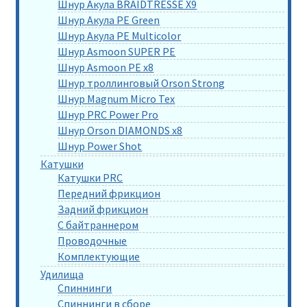
Шнур Акула BRAIDTRESSE X9
Шнур Акула PE Green
Шнур Акула PE Multicolor
Шнур Asmoon SUPER PE
Шнур Asmoon PE x8
Шнур троллинговый Orson Strong
Шнур Magnum Micro Tex
Шнур PRC Power Pro
Шнур Orson DIAMONDS x8
Шнур Power Shot
Катушки
Катушки PRC
Передний фрикцион
Задний фрикцион
С байтраннером
Проводочные
Комплектующие
Удилища
Спиннинги
Спиннинги в сборе