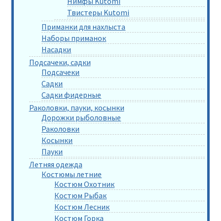
Нимфы Kutomi
Твистеры Kutomi
Приманки для нахлыста
Наборы приманок
Насадки
Подсачеки, садки
Подсачеки
Садки
Садки фидерные
Раколовки, пауки, косынки
Дорожки рыболовные
Раколовки
Косынки
Пауки
Летняя одежда
Костюмы летние
Костюм Охотник
Костюм Рыбак
Костюм Лесник
Костюм Горка