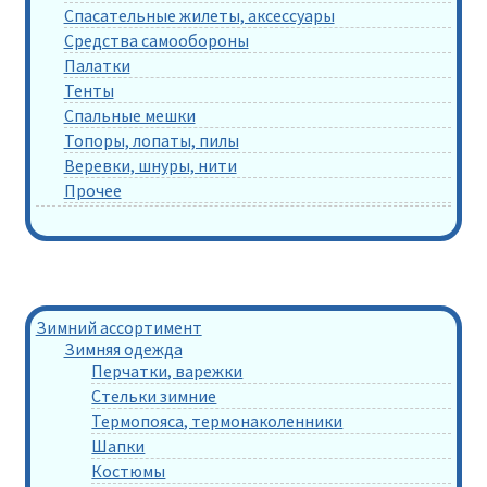
Спасательные жилеты, аксессуары
Средства самообороны
Палатки
Тенты
Спальные мешки
Топоры, лопаты, пилы
Веревки, шнуры, нити
Прочее
Зимний ассортимент
Зимняя одежда
Перчатки, варежки
Стельки зимние
Термопояса, термонаколенники
Шапки
Костюмы