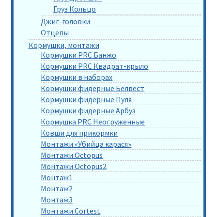
Груз Кольцо
Джиг-головки
Отцепы
Кормушки, монтажи
Кормушки PRC Банжо
Кормушки PRC Квадрат-крыло
Кормушки в наборах
Кормушки фидерные Белвест
Кормушки фидерные Пуля
Кормушки фидерные Арбуз
Кормушка PRC Неогруженные
Ковши для прикормки
Монтажи «Убийца карася»
Монтажи Octopus
Монтажи Octopus2
Монтаж1
Монтаж2
Монтаж3
Монтажи Cortest