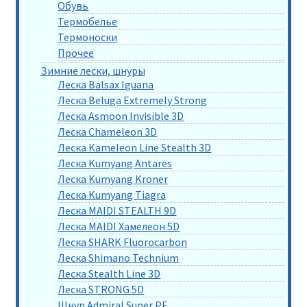
Обувь
Термобелье
Термоноски
Прочее
Зимние лески, шнуры
Леска Balsax Iguana
Леска Beluga Extremely Strong
Леска Asmoon Invisible 3D
Леска Chameleon 3D
Леска Kameleon Line Stealth 3D
Леска Kumyang Antares
Леска Kumyang Kroner
Леска Kumyang Tiagra
Леска MAIDI STEALTH 9D
Леска MAIDI Хамелеон 5D
Леска SHARK Fluorocarbon
Леска Shimano Technium
Леска Stealth Line 3D
Леска STRONG 5D
Шнур Admiral Super PE