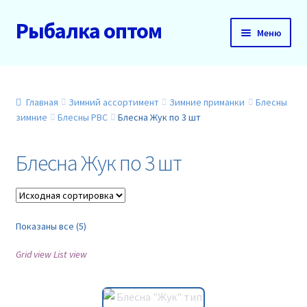
Рыбалка оптом
Перейти
Перейти
Меню
к
к
навигации
содержимому
Главная
О нас
Главная
Зимний ассортимент
Зимние приманки
Блесны
зимние
Блесны РВС
Блесна Жук по 3 шт
Доставка и оплата
Блесна Жук по 3 шт
Акции
Новинки
Показаны все (5)
Прайс
Grid view
List view
Контакты