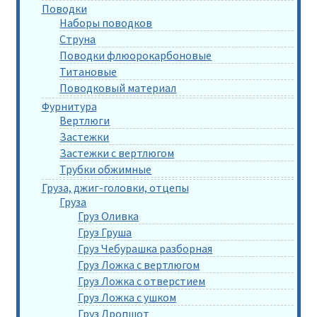
Поводки
Наборы поводков
Струна
Поводки флюорокарбоновые
Титановые
Поводковый материал
Фурнитура
Вертлюги
Застежки
Застежки с вертлюгом
Трубки обжимные
Груза, джиг-головки, отцепы
Груза
Груз Оливка
Груз Груша
Груз Чебурашка разборная
Груз Ложка с вертлюгом
Груз Ложка с отверстием
Груз Ложка с ушком
Груз Дропшот