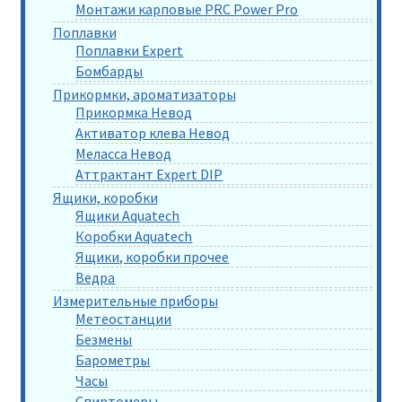
Монтажи карповые PRC Power Pro
Поплавки
Поплавки Expert
Бомбарды
Прикормки, ароматизаторы
Прикормка Невод
Активатор клева Невод
Меласса Невод
Аттрактант Expert DIP
Ящики, коробки
Ящики Aquatech
Коробки Aquatech
Ящики, коробки прочее
Ведра
Измерительные приборы
Метеостанции
Безмены
Барометры
Часы
Спиртомеры