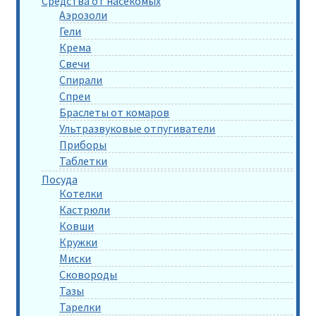
Средства от насекомых
Аэрозоли
Гели
Крема
Свечи
Спирали
Спреи
Браслеты от комаров
Ультразвуковые отпугиватели
Приборы
Таблетки
Посуда
Котелки
Кастрюли
Ковши
Кружки
Миски
Сковороды
Тазы
Тарелки