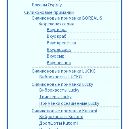
Блесны Osprey
Силиконовые приманки
Силиконовые приманки BOREALIS
Форелевая серия
Вкус икра
Вкус краб
Вкус креветка
Вкус лосось
Вкус сыр
Вкус чеснок
Силиконовые приманки LUCKG
Виброхвосты LUCKG
Силиконовые приманки Lucky
Виброхвосты Lucky
Твистеры Lucky
Приманки оснащенные Lucky
Силиконовые приманки Kutomi
Виброхвосты Kutomi
Дропшоты Kutomi