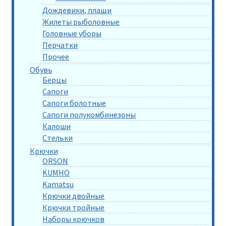
Дождевики, плащи
Жилеты рыболовные
Головные уборы
Перчатки
Прочее
Обувь
Берцы
Сапоги
Сапоги болотные
Сапоги полукомбинезоны
Калоши
Стельки
Крючки
ORSON
KUMHO
Kamatsu
Крючки двойные
Крючки тройные
Наборы крючков