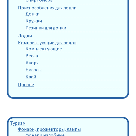
Приспособления для ловли
Донки
Кружки
Резинки для донки
Лодки
Комплектующие для лодок
Комплектующие
Весла
Якоря
Насосы
Клей
Прочее
Туризм
Фонари, прожекторы, лампы
Фонари налобные