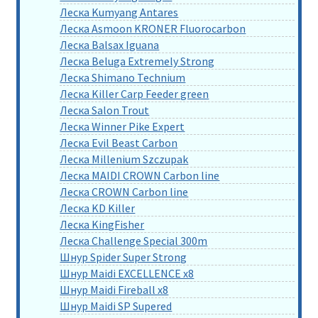
Леска Kumyang Antares
Леска Asmoon KRONER Fluorocarbon
Леска Balsax Iguana
Леска Beluga Extremely Strong
Леска Shimano Technium
Леска Killer Carp Feeder green
Леска Salon Trout
Леска Winner Pike Expert
Леска Evil Beast Carbon
Леска Millenium Szczupak
Леска MAIDI CROWN Carbon line
Леска CROWN Carbon line
Леска KD Killer
Леска KingFisher
Леска Challenge Special 300m
Шнур Spider Super Strong
Шнур Maidi EXCELLENCE x8
Шнур Maidi Fireball x8
Шнур Maidi SP Supered