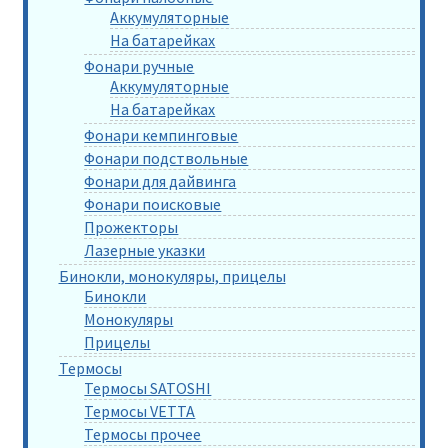
Аккумуляторные
На батарейках
Фонари ручные
Аккумуляторные
На батарейках
Фонари кемпинговые
Фонари подствольные
Фонари для дайвинга
Фонари поисковые
Прожекторы
Лазерные указки
Бинокли, монокуляры, прицелы
Бинокли
Монокуляры
Прицелы
Термосы
Термосы SATOSHI
Термосы VETTA
Термосы прочее