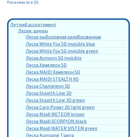
Показаны все (5)
Летний ассортимент
Лески, шнуры
Леска рыболовная калиброванная
Леска White Fox 5D invisible blue
Леска White Fox 5D invisible green
Леска Asmoon 5D invisible
Леска Хамелеон 5D
Леска MAIDI Хамелеон 5D
Леска MAIDI STEALTH 9D
Леска Chameleon 3D
Леска Stealth Line 3D
Леска Stealth Line 3D green
Леска Carp Power 3D light green
Леска Maidi METEOR brown
Леска Maidi SCORPION black
Леска Maidi WATER SYSTEM green
Леска Kumyang Tiagra