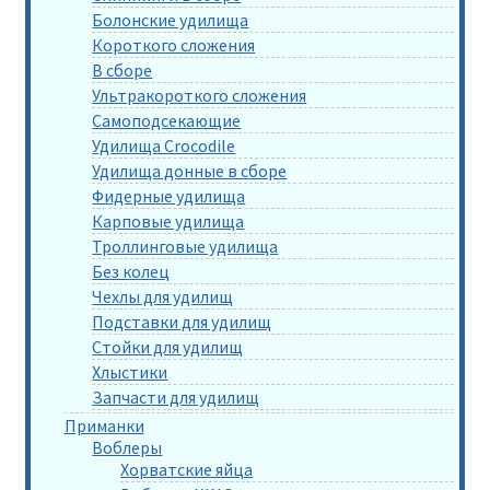
Болонские удилища
Короткого сложения
В сборе
Ультракороткого сложения
Самоподсекающие
Удилища Crocodile
Удилища донные в сборе
Фидерные удилища
Карповые удилища
Троллинговые удилища
Без колец
Чехлы для удилищ
Подставки для удилищ
Стойки для удилищ
Хлыстики
Запчасти для удилищ
Приманки
Воблеры
Хорватские яйца