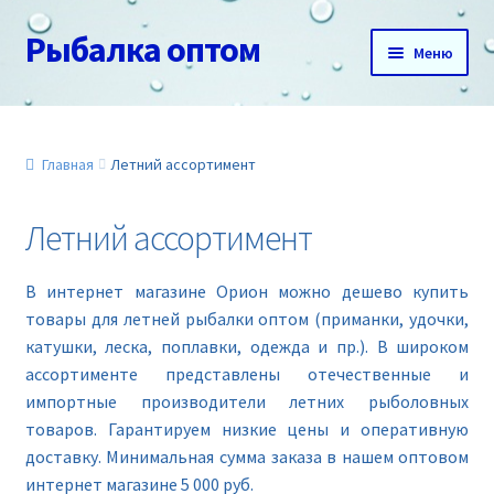
Рыбалка оптом
Перейти
Перейти
Меню
к
к
навигации
содержимому
Главная
О нас
Главная
Летний ассортимент
Доставка и оплата
Летний ассортимент
Акции
В интернет магазине Орион можно дешево купить
товары для летней рыбалки оптом (приманки, удочки,
Новинки
катушки, леска, поплавки, одежда и пр.). В широком
ассортименте представлены отечественные и
Прайс
импортные производители летних рыболовных
товаров. Гарантируем низкие цены и оперативную
Контакты
доставку. Минимальная сумма заказа в нашем оптовом
интернет магазине 5 000 руб.