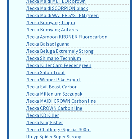
Леска Maidi METEOR brown
Леска Maidi SCORPION black
Леска Maidi WATER SYSTEM green
Леска Kumyang Tiagra
Леска Kumyang Antares
Леска Asmoon KRONER Fluorocarbon
Леска Balsax Iguana
Леска Beluga Extremely Strong
Леска Shimano Technium
Леска Killer Carp Feeder green
Леска Salon Trout
Леска Winner Pike Expert
Леска Evil Beast Carbon
Леска Millenium Szczupak
Леска MAIDI CROWN Carbon line
Леска CROWN Carbon line
Леска KD Killer
Леска KingFisher
Леска Challenge Special 300m
Шнур Spider Super Strong