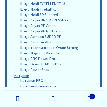
Шнур Maidi EXCELLENCE x8
Шнур Maidi Fireball x8
Шнур Maidi SP Supered
Шнур Акула BRAIDTRESSE X9
Шнур Акула PE Green
Шнур Акула PE Multicolor
Шнур Asmoon SUPER PE
Шнур Asmoon PE x8
Шнур троллинговый Orson Strong
Шнур Magnum Micro Tex
Шнур PRC Power Pro
Шнур Orson DIAMONDS x8
Шнур Power Shot
Катушки
Катушки PRC
Передний фрикцион
Задний фрикцион
Искать:
0
С байтраннером
Проводочные
Поиск