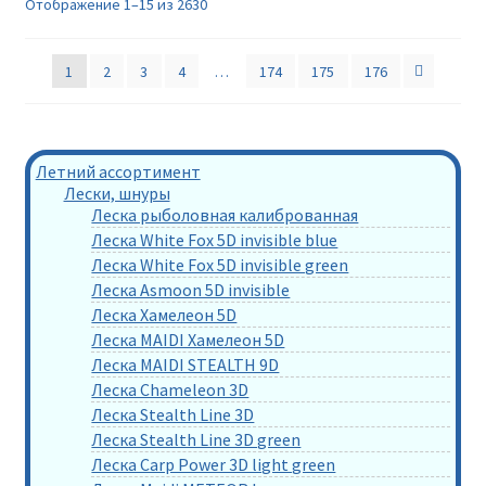
Отображение 1–15 из 2630
1
2
3
4
…
174
175
176
Летний ассортимент
Лески, шнуры
Леска рыболовная калиброванная
Леска White Fox 5D invisible blue
Леска White Fox 5D invisible green
Леска Asmoon 5D invisible
Леска Хамелеон 5D
Леска MAIDI Хамелеон 5D
Леска MAIDI STEALTH 9D
Леска Chameleon 3D
Леска Stealth Line 3D
Леска Stealth Line 3D green
Леска Carp Power 3D light green