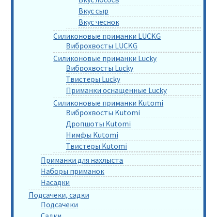
Вкус сыр
Вкус чеснок
Силиконовые приманки LUCKG
Виброхвосты LUCKG
Силиконовые приманки Lucky
Виброхвосты Lucky
Твистеры Lucky
Приманки оснащенные Lucky
Силиконовые приманки Kutomi
Виброхвосты Kutomi
Дропшоты Kutomi
Нимфы Kutomi
Твистеры Kutomi
Приманки для нахлыста
Наборы приманок
Насадки
Подсачеки, садки
Подсачеки
Садки