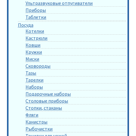
Ультразвуковые отпугиватели
Приборы
Таблетки
Посуда
Котелки
Кастрюли
Ковши
Кружки
Миски
Сковороды
Тазы
Тарелки
Наборы
Подарочные наборы
Столовые приборы
Стопки, стаканы
Фляги
Канистры
Рыбочистки
Точилки для ножей