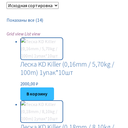
Новинки
Прайс
Показаны все (14)
Grid view
List view
Контакты
Леска KD Killer (0,16mm / 5,70kg /
100m) 1упак*10шт
2000,00
₽
В корзину
Леска KD Killer (0,18mm / 8,10kg /