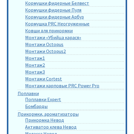
Кормушки фидерные Белвест
Кормушки фидерные Пуля
Кормушки фидерные Арбуз
Кормушка PRC Неогруженные
Ковши для прикормки
Монтажи «Убийца карася»
Монтажи Octopus
Монтажи Octopus2
Монтаж1
Монтаж2
Монтаж3
Монтажи Cortest
Монтажи карповые PRC Power Pro
Поплавки
Поплавки Expert
Бомбарды
Прикормки, ароматизаторы
Прикормка Невод
Активатор клева Невод
Меласса Невод