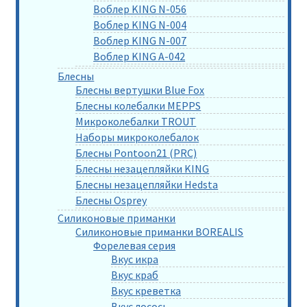
Воблер KING N-056
Воблер KING N-004
Воблер KING N-007
Воблер KING A-042
Блесны
Блесны вертушки Blue Fox
Блесны колебалки MEPPS
Микроколебалки TROUT
Наборы микроколебалок
Блесны Pontoon21 (PRC)
Блесны незацепляйки KING
Блесны незацепляйки Hedsta
Блесны Osprey
Силиконовые приманки
Силиконовые приманки BOREALIS
Форелевая серия
Вкус икра
Вкус краб
Вкус креветка
Вкус лосось