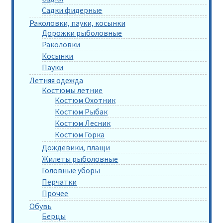
Садки фидерные
Раколовки, пауки, косынки
Дорожки рыболовные
Раколовки
Косынки
Пауки
Летняя одежда
Костюмы летние
Костюм Охотник
Костюм Рыбак
Костюм Лесник
Костюм Горка
Дождевики, плащи
Жилеты рыболовные
Головные уборы
Перчатки
Прочее
Обувь
Берцы