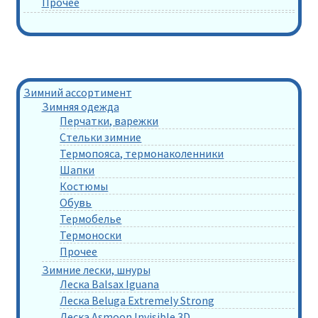
Прочее
Зимний ассортимент
Зимняя одежда
Перчатки, варежки
Стельки зимние
Термопояса, термонаколенники
Шапки
Костюмы
Обувь
Термобелье
Термоноски
Прочее
Зимние лески, шнуры
Леска Balsax Iguana
Леска Beluga Extremely Strong
Леска Asmoon Invisible 3D