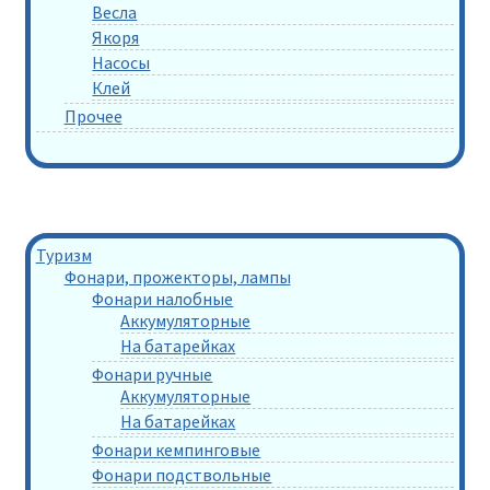
Весла
Якоря
Насосы
Клей
Прочее
Туризм
Фонари, прожекторы, лампы
Фонари налобные
Аккумуляторные
На батарейках
Фонари ручные
Аккумуляторные
На батарейках
Фонари кемпинговые
Фонари подствольные