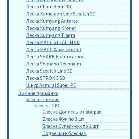
Леска Chameleon 3D
Леска Kameleon Line Stealth 3D
Леска Kumyang Antares
Леска Kumyang Kroner
Леска Kumyang Tiagra
Леска MAIDI STEALTH 9D
Леска MAIDI Хамелеон 5D
Леска SHARK Fluorocarbon
Леска Shimano Technium
Леска Stealth Line 3D
Леска STRONG 5D
Шнур Admiral Super PE
Зимние приманки
Блесны зимние
Блесны РВС
Блесна Доппель в наборах
Блесна Жук по 3 шт
Блесна Супер-жук по 2 шт
Подвески к блеснам