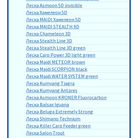
Леска Asmoon 5D invisible
Леска Хамелеон 5D
Леска MAIDI Хамелеон 5D
Леска MAIDI STEALTH 9D
Леска Chameleon 3D
Леска Stealth Line 3D
Леска Stealth Line 3D green
Леска Carp Power 3D light green
Леска Maidi METEOR brown
Леска Maidi SCORPION black
Леска Maidi WATER SYSTEM green
Леска Kumyang Tiagra
Леска Kumyang Antares
Леска Asmoon KRONER Fluorocarbon
Леска Balsax Iguana
Леска Beluga Extremely Strong
Леска Shimano Technium
Леска Killer Carp Feeder green
Леска Salon Trout