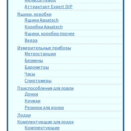
Аттрактант Expert DIP
Ящики, коробки
Ящики Aquatech
Коробки Aquatech
Ящики, коробки прочее
Ведра
Измерительные приборы
Метеостанции
Безмены
Барометры
Часы
Спиртомеры
Приспособления для ловли
Донки
Кружки
Резинки для донки
Лодки
Комплектующие для лодок
Комплектующие