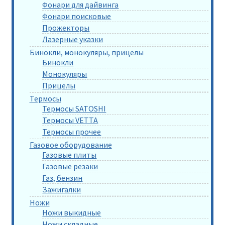
Фонари для дайвинга
Фонари поисковые
Прожекторы
Лазерные указки
Бинокли, монокуляры, прицелы
Бинокли
Монокуляры
Прицелы
Термосы
Термосы SATOSHI
Термосы VETTA
Термосы прочее
Газовое оборудование
Газовые плиты
Газовые резаки
Газ, бензин
Зажигалки
Ножи
Ножи выкидные
Ножи складные