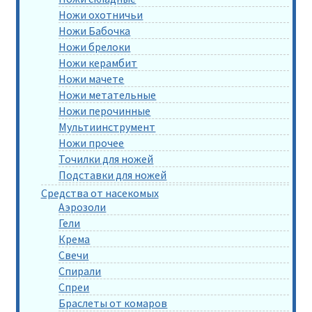
Ножи охотничьи
Ножи Бабочка
Ножи брелоки
Ножи керамбит
Ножи мачете
Ножи метательные
Ножи перочинные
Мультиинструмент
Ножи прочее
Точилки для ножей
Подставки для ножей
Средства от насекомых
Аэрозоли
Гели
Крема
Свечи
Спирали
Спреи
Браслеты от комаров