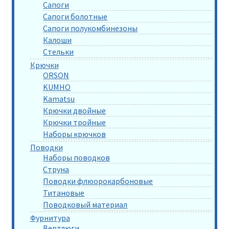
Сапоги
Сапоги болотные
Сапоги полукомбинезоны
Калоши
Стельки
Крючки
ORSON
KUMHO
Kamatsu
Крючки двойные
Крючки тройные
Наборы крючков
Поводки
Наборы поводков
Струна
Поводки флюорокарбоновые
Титановые
Поводковый материал
Фурнитура
Вертлюги