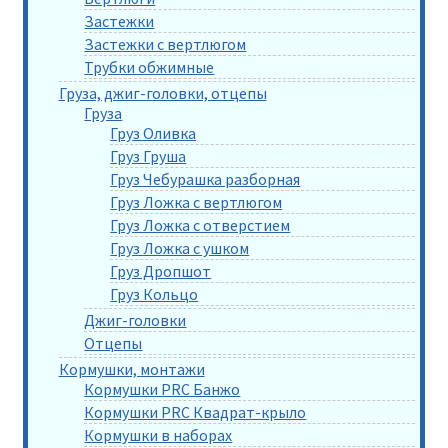
Застежки
Застежки с вертлюгом
Трубки обжимные
Груза, джиг-головки, отцепы
Груза
Груз Оливка
Груз Груша
Груз Чебурашка разборная
Груз Ложка с вертлюгом
Груз Ложка с отверстием
Груз Ложка с ушком
Груз Дропшот
Груз Кольцо
Джиг-головки
Отцепы
Кормушки, монтажи
Кормушки PRC Банжо
Кормушки PRC Квадрат-крыло
Кормушки в наборах