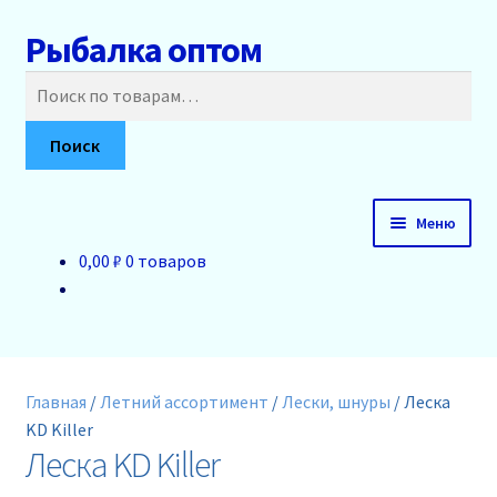
Рыбалка оптом
Перейти
Перейти
к
к
Искать:
навигации
содержимому
Поиск
Меню
0,00 ₽
0 товаров
Главная
О нас
Доставка и оплата
Главная
/
Летний ассортимент
/
Лески, шнуры
/
Леска
KD Killer
Акции
Леска KD Killer