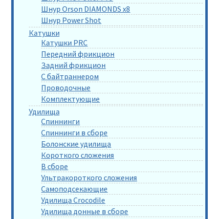
Шнур Orson DIAMONDS x8
Шнур Power Shot
Катушки
Катушки PRC
Передний фрикцион
Задний фрикцион
С байтраннером
Проводочные
Комплектующие
Удилища
Спиннинги
Спиннинги в сборе
Болонские удилища
Короткого сложения
В сборе
Ультракороткого сложения
Самоподсекающие
Удилища Crocodile
Удилища донные в сборе