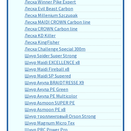
Леска Winner Pike Expert
Леска Evil Beast Carbon
Леска Millenium Szczupak
Леска MAIDI CROWN Carbon line
Леска CROWN Carbon line
Леска KD Killer
Леска KingFisher
Леска Challenge Special 300m
Шнур Spider Super Strong
Шнур Maidi EXCELLENCE x8
Шнур Maidi Fireball x8
Шнур Maidi SP Supered
Шнур Акула BRAIDTRESSE X9
Шнур Акула PE Green
Шнур Акула PE Multicolor
Шнур Asmoon SUPER PE
Шнур Asmoon PE x8
Шнур троллинговый Orson Strong
Шнур Magnum Micro Tex
Шнур PRC Power Pro