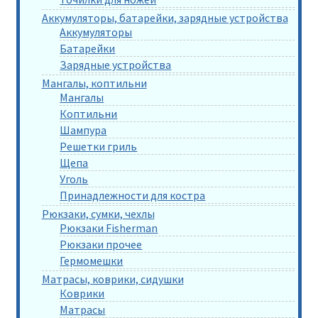
Аккумуляторы, батарейки, зарядные устройства
Аккумуляторы
Батарейки
Зарядные устройства
Мангалы, коптильни
Мангалы
Коптильни
Шампура
Решетки гриль
Щепа
Уголь
Принадлежности для костра
Рюкзаки, сумки, чехлы
Рюкзаки Fisherman
Рюкзаки прочее
Гермомешки
Матрасы, коврики, сидушки
Коврики
Матрасы