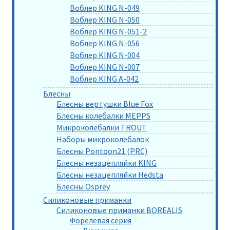
Воблер KING N-049
Воблер KING N-050
Воблер KING N-051-2
Воблер KING N-056
Воблер KING N-004
Воблер KING N-007
Воблер KING A-042
Блесны
Блесны вертушки Blue Fox
Блесны колебалки MEPPS
Микроколебалки TROUT
Наборы микроколебалок
Блесны Pontoon21 (PRC)
Блесны незацепляйки KING
Блесны незацепляйки Hedsta
Блесны Osprey
Силиконовые приманки
Силиконовые приманки BOREALIS
Форелевая серия