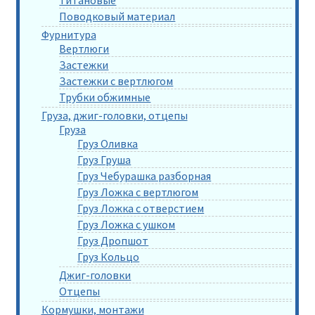
Титановые
Поводковый материал
Фурнитура
Вертлюги
Застежки
Застежки с вертлюгом
Трубки обжимные
Груза, джиг-головки, отцепы
Груза
Груз Оливка
Груз Груша
Груз Чебурашка разборная
Груз Ложка с вертлюгом
Груз Ложка с отверстием
Груз Ложка с ушком
Груз Дропшот
Груз Кольцо
Джиг-головки
Отцепы
Кормушки, монтажи