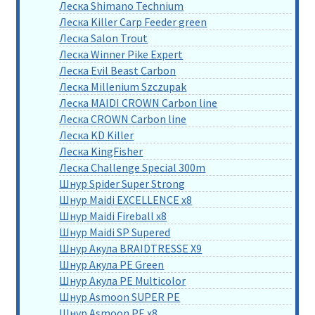
Леска Shimano Technium
Леска Killer Carp Feeder green
Леска Salon Trout
Леска Winner Pike Expert
Леска Evil Beast Carbon
Леска Millenium Szczupak
Леска MAIDI CROWN Carbon line
Леска CROWN Carbon line
Леска KD Killer
Леска KingFisher
Леска Challenge Special 300m
Шнур Spider Super Strong
Шнур Maidi EXCELLENCE x8
Шнур Maidi Fireball x8
Шнур Maidi SP Supered
Шнур Акула BRAIDTRESSE X9
Шнур Акула PE Green
Шнур Акула PE Multicolor
Шнур Asmoon SUPER PE
Шнур Asmoon PE x8