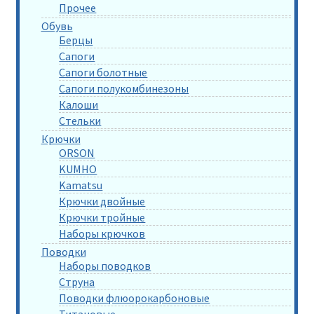
Прочее
Обувь
Берцы
Сапоги
Сапоги болотные
Сапоги полукомбинезоны
Калоши
Стельки
Крючки
ORSON
KUMHO
Kamatsu
Крючки двойные
Крючки тройные
Наборы крючков
Поводки
Наборы поводков
Струна
Поводки флюорокарбоновые