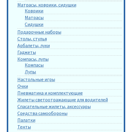
Матрасы, коврики, сидушки
Коврики
Матрасы
Сидушки
Подарочные наборы
Столы, стулья
Арбалеты, луки
Гаджеты
Компасы, лупы
Компасы
Лупы
Настольные игры
Очки
Пневматика и комплектующие
Жилеты светоотражающие для водителей
Спасательные жилеты, аксессуары
Средства самообороны
Палатки
Тенты