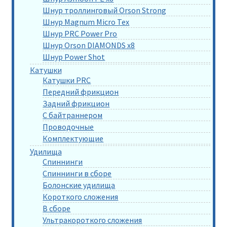
Шнур троллинговый Orson Strong
Шнур Magnum Micro Tex
Шнур PRC Power Pro
Шнур Orson DIAMONDS x8
Шнур Power Shot
Катушки
Катушки PRC
Передний фрикцион
Задний фрикцион
С байтраннером
Проводочные
Комплектующие
Удилища
Спиннинги
Спиннинги в сборе
Болонские удилища
Короткого сложения
В сборе
Ультракороткого сложения