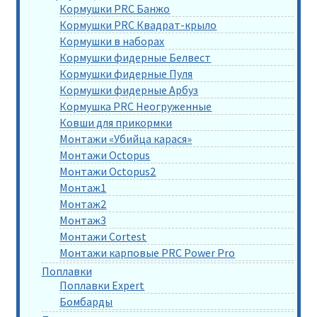
Кормушки PRC Банжо
Кормушки PRC Квадрат-крыло
Кормушки в наборах
Кормушки фидерные Белвест
Кормушки фидерные Пуля
Кормушки фидерные Арбуз
Кормушка PRC Неогруженные
Ковши для прикормки
Монтажи «Убийца карася»
Монтажи Octopus
Монтажи Octopus2
Монтаж1
Монтаж2
Монтаж3
Монтажи Cortest
Монтажи карповые PRC Power Pro
Поплавки
Поплавки Expert
Бомбарды