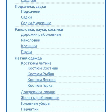
Подсачеки, садки
Подсачеки
Садки
Садки фидерные
Раколовки, пауки, косынки
Дорожки рыболовные
Раколовки
Косынки
Пауки
Летняя одежда
Костюмы летние
Костюм Охотник
Костюм Рыбак
Костюм Лесник
Костюм Горка
Дождевики, плащи
Жилеты рыболовные
Головные уборы
Перчатки