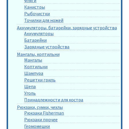
Фляги
Канистры
Рыбочистки
Точилки для ножей
Аккумуляторы, батарейки, зарядные устройства
Аккумуляторы
Батарейки
Зарядные устройства
Мангалы, коптильни
Мангалы
Коптильни
Шампура
Решетки гриль
Щепа
Уголь
Принадлежности для костра
Рюкзаки, сумки, чехлы
Рюкзаки Fisherman
Рюкзаки прочее
Гермомешки