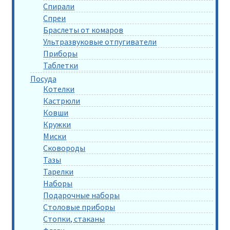
Спирали
Спреи
Браслеты от комаров
Ультразвуковые отпугиватели
Приборы
Таблетки
Посуда
Котелки
Кастрюли
Ковши
Кружки
Миски
Сковороды
Тазы
Тарелки
Наборы
Подарочные наборы
Столовые приборы
Стопки, стаканы