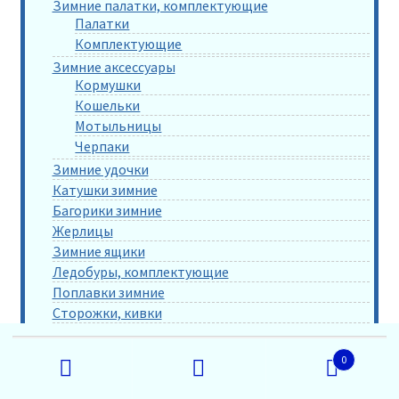
Зимние палатки, комплектующие
Палатки
Комплектующие
Зимние аксессуары
Кормушки
Кошельки
Мотыльницы
Черпаки
Зимние удочки
Катушки зимние
Багорики зимние
Жерлицы
Зимние ящики
Ледобуры, комплектующие
Поплавки зимние
Сторожки, кивки
Шестики для удочек
Искать:
Прочее
0
Поиск