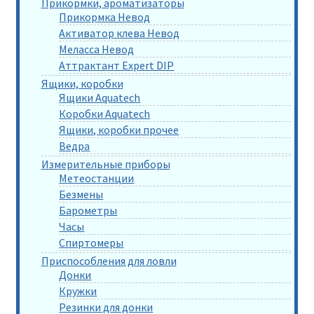
Прикормки, ароматизаторы
Прикормка Невод
Активатор клева Невод
Меласса Невод
Аттрактант Expert DIP
Ящики, коробки
Ящики Aquatech
Коробки Aquatech
Ящики, коробки прочее
Ведра
Измерительные приборы
Метеостанции
Безмены
Барометры
Часы
Спиртомеры
Приспособления для ловли
Донки
Кружки
Резинки для донки