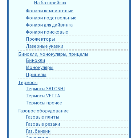
На батарейках
Фонари кемпинговые
Фонари подствольные
Фонари для дайвинга
Фонари поисковые
Прожекторы
Лазерные указки
Бинокли, монокуляры, прицелы
Бинокли
Монокуляры
Прицелы
Термосы
Термосы SATOSHI
Термосы VETTA
Термосы прочее
Газовое оборудование
Газовые плиты
Газовые резаки
Газ, бензин