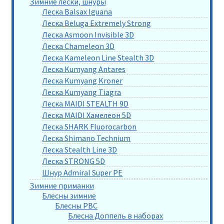
Зимние лески, шнуры
Леска Balsax Iguana
Леска Beluga Extremely Strong
Леска Asmoon Invisible 3D
Леска Chameleon 3D
Леска Kameleon Line Stealth 3D
Леска Kumyang Antares
Леска Kumyang Kroner
Леска Kumyang Tiagra
Леска MAIDI STEALTH 9D
Леска MAIDI Хамелеон 5D
Леска SHARK Fluorocarbon
Леска Shimano Technium
Леска Stealth Line 3D
Леска STRONG 5D
Шнур Admiral Super PE
Зимние приманки
Блесны зимние
Блесны РВС
Блесна Доппель в наборах