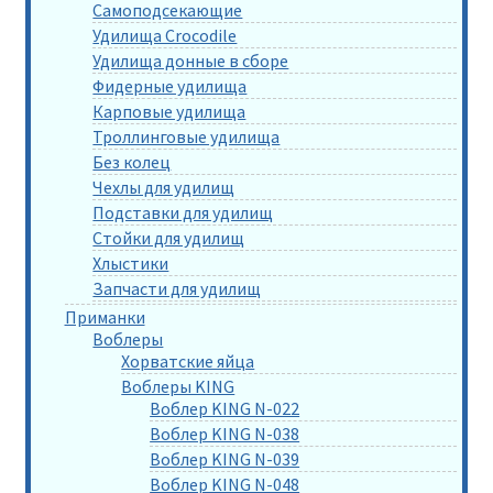
Самоподсекающие
Удилища Crocodile
Удилища донные в сборе
Фидерные удилища
Карповые удилища
Троллинговые удилища
Без колец
Чехлы для удилищ
Подставки для удилищ
Стойки для удилищ
Хлыстики
Запчасти для удилищ
Приманки
Воблеры
Хорватские яйца
Воблеры KING
Воблер KING N-022
Воблер KING N-038
Воблер KING N-039
Воблер KING N-048