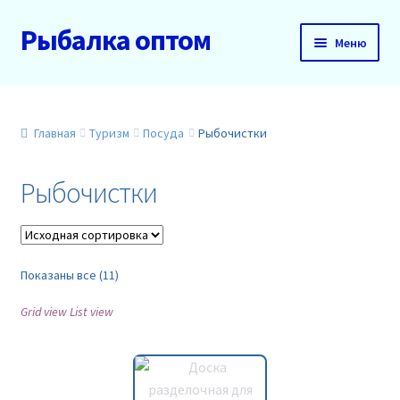
Рыбалка оптом
Перейти
Перейти
Меню
к
к
навигации
содержимому
Главная
О нас
Главная
Туризм
Посуда
Рыбочистки
Доставка и оплата
Рыбочистки
Акции
Новинки
Показаны все (11)
Grid view
List view
Прайс
Контакты