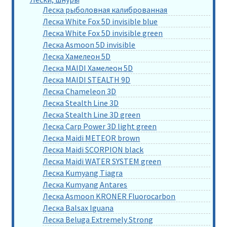
Леска рыболовная калиброванная
Леска White Fox 5D invisible blue
Леска White Fox 5D invisible green
Леска Asmoon 5D invisible
Леска Хамелеон 5D
Леска MAIDI Хамелеон 5D
Леска MAIDI STEALTH 9D
Леска Chameleon 3D
Леска Stealth Line 3D
Леска Stealth Line 3D green
Леска Carp Power 3D light green
Леска Maidi METEOR brown
Леска Maidi SCORPION black
Леска Maidi WATER SYSTEM green
Леска Kumyang Tiagra
Леска Kumyang Antares
Леска Asmoon KRONER Fluorocarbon
Леска Balsax Iguana
Леска Beluga Extremely Strong