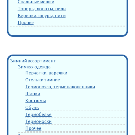
Спальные мешки
Топоры, лопаты, пилы
Веревки, шнуры, нити
Прочее
Зимний ассортимент
Зимняя одежда
Перчатки, варежки
Стельки зимние
Термопояса, термонаколенники
Шапки
Костюмы
Обувь
Термобелье
Термоноски
Прочее