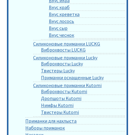
Вкус икра
Вкус краб
Вкус креветка
Вкус лосось
Вкус сыр
Вкус чеснок
Силиконовые приманки LUCKG
Виброхвосты LUCKG
Силиконовые приманки Lucky
Виброхвосты Lucky
Твистеры Lucky
Приманки оснащенные Lucky
Силиконовые приманки Kutomi
Виброхвосты Kutomi
Дропшоты Kutomi
Нимфы Kutomi
Твистеры Kutomi
Приманки для нахлыста
Наборы приманок
Насадки