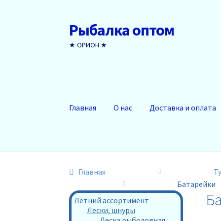
Рыбалка оптом
Перейти
Перейти
к
к
★ ОРИОН ★
навигации
содержимому
Главная
О нас
Доставка и оплата
Главная
Т
Батарейки
Ба
Летний ассортимент
Лески, шнуры
Леска рыболовная