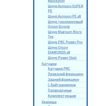
Multicolor
Шнур Asmoon SUPER
PE
Шнур Asmoon PE x8
Шнур троллинговый
Orson Strong
Шнур Magnum Micro
Tex
Шнур PRC Power Pro
Шнур Orson
DIAMONDS x8
Шнур Power Shot
Катушки
Катушки PRC
Передний фрикцион
Задний фрикцион
С байтраннером
Проводочные
Комплектующие
Удилища