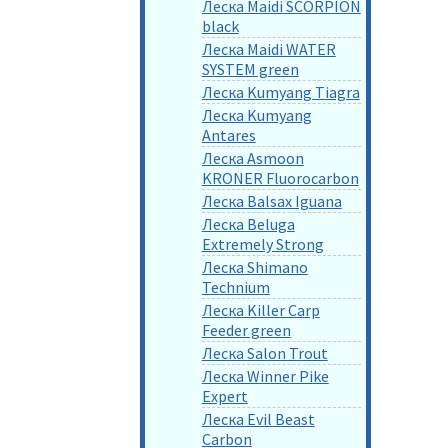
Леска Maidi SCORPION
black
Леска Maidi WATER
SYSTEM green
Леска Kumyang Tiagra
Леска Kumyang
Antares
Леска Asmoon
KRONER Fluorocarbon
Леска Balsax Iguana
Леска Beluga
Extremely Strong
Леска Shimano
Technium
Леска Killer Carp
Feeder green
Леска Salon Trout
Леска Winner Pike
Expert
Леска Evil Beast
Carbon