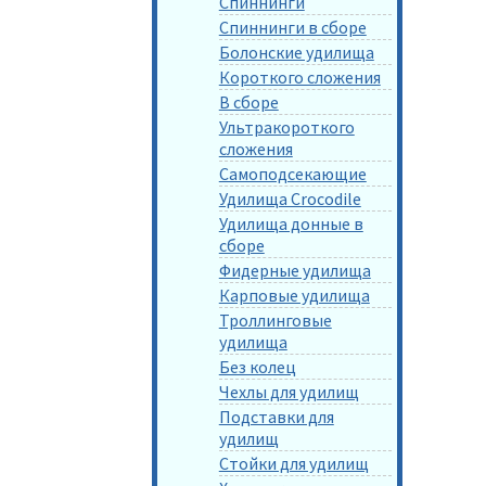
Спиннинги
Спиннинги в сборе
Болонские удилища
Короткого сложения
В сборе
Ультракороткого
сложения
Самоподсекающие
Удилища Crocodile
Удилища донные в
сборе
Фидерные удилища
Карповые удилища
Троллинговые
удилища
Без колец
Чехлы для удилищ
Подставки для
удилищ
Стойки для удилищ