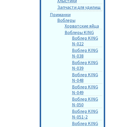
Хлыстики
Запчасти для удилищ
Приманки
Воблеры
Хорватские яйца
Воблеры KING
Воблер KING
N-022
Воблер KING
N-038
Воблер KING
N-039
Воблер KING
N-048
Воблер KING
N-049
Воблер KING
N-050
Воблер KING
N-051-2
Воблер KING