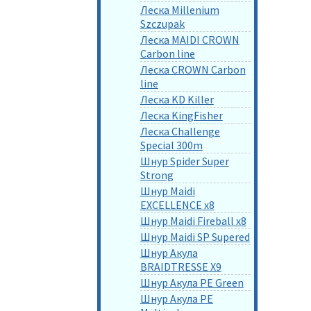
Леска Millenium
Szczupak
Леска MAIDI CROWN
Carbon line
Леска CROWN Carbon
line
Леска KD Killer
Леска KingFisher
Леска Challenge
Special 300m
Шнур Spider Super
Strong
Шнур Maidi
EXCELLENCE x8
Шнур Maidi Fireball x8
Шнур Maidi SP Supered
Шнур Акула
BRAIDTRESSE X9
Шнур Акула PE Green
Шнур Акула PE