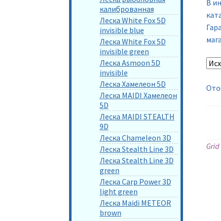
В и
калиброванная
кат
Леска White Fox 5D
Гар
invisible blue
мага
Леска White Fox 5D
invisible green
Леска Asmoon 5D
invisible
Леска Хамелеон 5D
Ото
Леска MAIDI Хамелеон
5D
Леска MAIDI STEALTH
9D
Леска Chameleon 3D
Grid
Леска Stealth Line 3D
Леска Stealth Line 3D
green
Леска Carp Power 3D
light green
Леска Maidi METEOR
brown