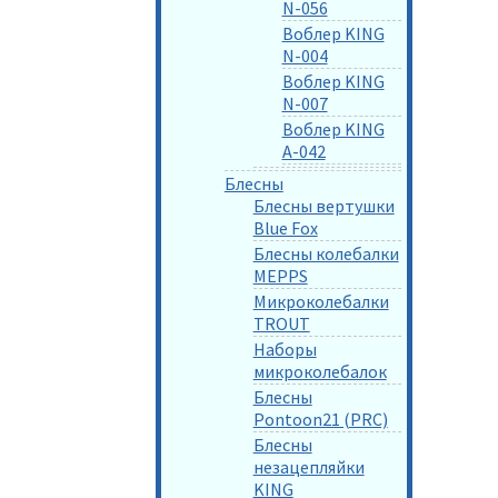
N-056
Воблер KING
N-004
Воблер KING
N-007
Воблер KING
A-042
Блесны
Блесны вертушки
Blue Fox
Блесны колебалки
MEPPS
Микроколебалки
TROUT
Наборы
микроколебалок
Блесны
Pontoon21 (PRC)
Блесны
незацепляйки
KING