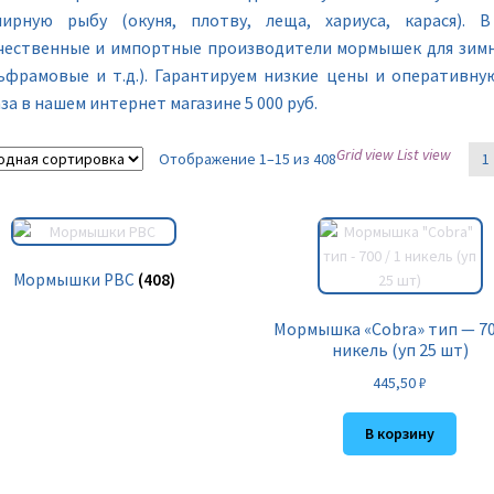
ирную рыбу (окуня, плотву, леща, хариуса, карася). 
чественные и импортные производители мормышек для зимн
ьфрамовые и т.д.). Гарантируем низкие цены и оперативну
за в нашем интернет магазине 5 000 руб.
Grid view
List view
Отображение 1–15 из 408
1
Мормышки РВС
(408)
Мормышка «Cobra» тип — 700
никель (уп 25 шт)
445,50
₽
В корзину