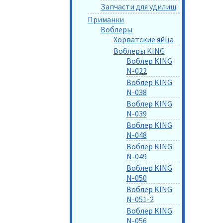
Запчасти для удилищ
Приманки
Воблеры
Хорватские яйца
Воблеры KING
Воблер KING
N-022
Воблер KING
N-038
Воблер KING
N-039
Воблер KING
N-048
Воблер KING
N-049
Воблер KING
N-050
Воблер KING
N-051-2
Воблер KING
N-056