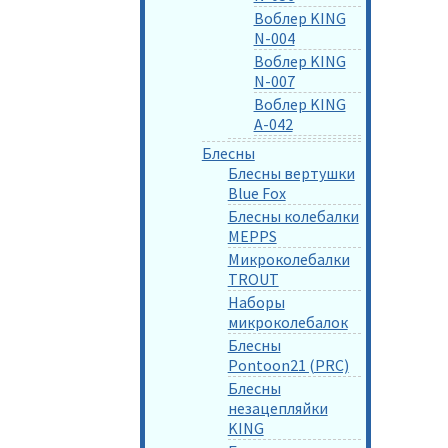
Воблер KING
N-004
Воблер KING
N-007
Воблер KING
A-042
Блесны
Блесны вертушки
Blue Fox
Блесны колебалки
MEPPS
Микроколебалки
TROUT
Наборы
микроколебалок
Блесны
Pontoon21 (PRC)
Блесны
незацепляйки
KING