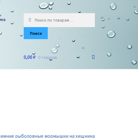
Искать:
ина
Поиск
0,00 ₽
0 товаров
 зимние рыболовные мормышки на хищника