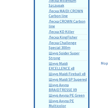
Леска Millenium
Szczupak
Леска MAIDI CROWN
Carbon line
Леска CROWN Carbon
line
Леска KD Killer
Леска KingFisher
Леска Challenge
Special 300m
Шнур Spider Super
Strong
Мор
Шнур Maidi
EXCELLENCE x8
Шнур Maidi Fireball x8
Шнур Maidi SP Supered
Шнур Акула
BRAIDTRESSE X9
Шнур Акула PE Green
Шнур Акула PE
Multicolor