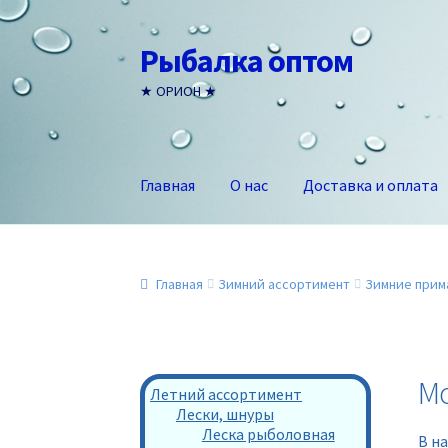
Рыбалка оптом
Перейти
Перейти
к
к
★ ОРИОН ★
навигации
содержимому
Главная
О нас
Доставка и оплата
Главная
Зимний ассортимент
Зимние прим
М
Летний ассортимент
Лески, шнуры
Леска рыболовная
В н