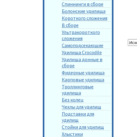
Спиннинги в сборе
Болонские удилища
Короткого сложения
В сборе
Ультракороткого
сложения
Самоподсекающие
Удилища Crocodile
Удилища донные в
сборе
Фидерные удилища
Карповые удилища
Троллинговые
удилища
Без колец
Чехлы для удилищ
Подставки для
удилищ
Стойки для удилищ
Хлыстики