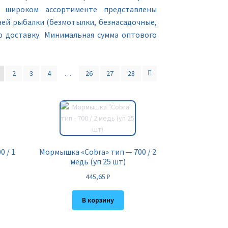
В широком ассортименте представлены
ей рыбалки (безмотылки, безнасадочные,
ю доставку. Минимальная сумма оптового
2
3
4
…
26
27
28
 / 1
Мормышка «Cobra» тип — 700 / 2
медь (уп 25 шт)
445,65
₽
В корзину