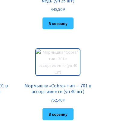
медь (уп 25 шт)
445,50
₽
В корзину
01 в
Мормышка «Cobra» тип — 701 в
)
ассортименте (уп 40 шт)
752,40
₽
В корзину