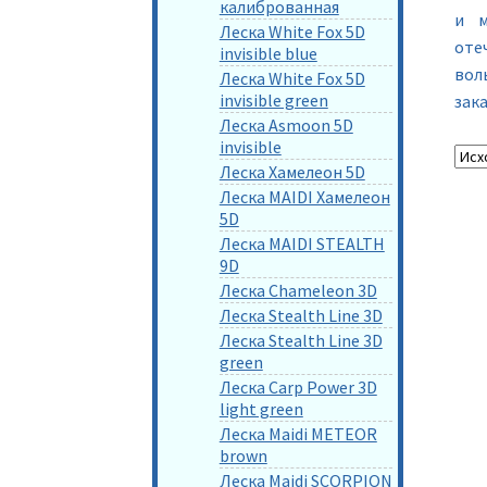
калиброванная
и м
Леска White Fox 5D
оте
invisible blue
вол
Леска White Fox 5D
invisible green
зака
Леска Asmoon 5D
invisible
Леска Хамелеон 5D
Леска MAIDI Хамелеон
5D
Леска MAIDI STEALTH
9D
Леска Chameleon 3D
Леска Stealth Line 3D
Леска Stealth Line 3D
green
Леска Carp Power 3D
light green
Леска Maidi METEOR
brown
Леска Maidi SCORPION