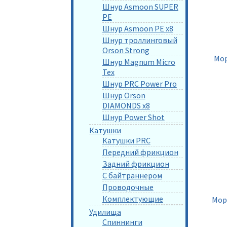
Шнур Asmoon SUPER
PE
Шнур Asmoon PE x8
Шнур троллинговый
Orson Strong
Мор
Шнур Magnum Micro
Tex
Шнур PRC Power Pro
Шнур Orson
DIAMONDS x8
Шнур Power Shot
Катушки
Катушки PRC
Передний фрикцион
Задний фрикцион
С байтраннером
Проводочные
Комплектующие
Мор
Удилища
Спиннинги