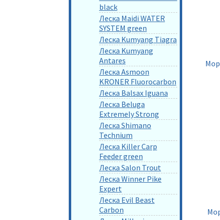
black
Леска Maidi WATER
SYSTEM green
Леска Kumyang Tiagra
Леска Kumyang
Antares
Мор
Леска Asmoon
KRONER Fluorocarbon
Леска Balsax Iguana
Леска Beluga
Extremely Strong
Леска Shimano
Technium
Леска Killer Carp
Feeder green
Леска Salon Trout
Леска Winner Pike
Expert
Леска Evil Beast
Carbon
Мор