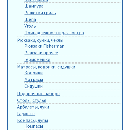
Шампура
Решетки гриль
Щепа
Уголь
Принадлежности для костра
Рюкзаки, сумки, чехлы
Рюкзаки Fisherman
Рюкзаки прочее
Гермомешки
Матрасы, коврики, сидушки
Коврики
Матрасы
Сидушки
Подарочные наборы
Столы, стулья
Арбалеты, луки
Гаджеты
Компасы, лупы
Компасы