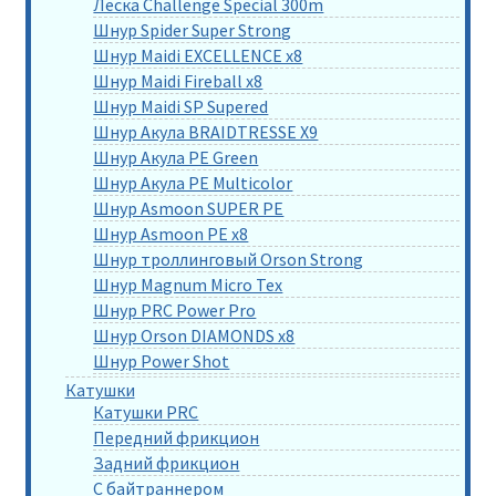
Леска Challenge Special 300m
Шнур Spider Super Strong
Шнур Maidi EXCELLENCE x8
Шнур Maidi Fireball x8
Шнур Maidi SP Supered
Шнур Акула BRAIDTRESSE X9
Шнур Акула PE Green
Шнур Акула PE Multicolor
Шнур Asmoon SUPER PE
Шнур Asmoon PE x8
Шнур троллинговый Orson Strong
Шнур Magnum Micro Tex
Шнур PRC Power Pro
Шнур Orson DIAMONDS x8
Шнур Power Shot
Катушки
Катушки PRC
Передний фрикцион
Задний фрикцион
С байтраннером