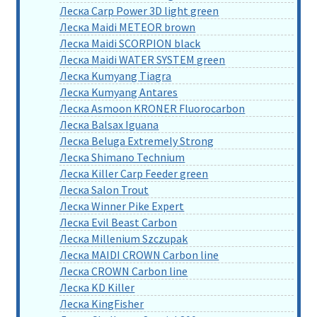
Леска Carp Power 3D light green
Леска Maidi METEOR brown
Леска Maidi SCORPION black
Леска Maidi WATER SYSTEM green
Леска Kumyang Tiagra
Леска Kumyang Antares
Леска Asmoon KRONER Fluorocarbon
Леска Balsax Iguana
Леска Beluga Extremely Strong
Леска Shimano Technium
Леска Killer Carp Feeder green
Леска Salon Trout
Леска Winner Pike Expert
Леска Evil Beast Carbon
Леска Millenium Szczupak
Леска MAIDI CROWN Carbon line
Леска CROWN Carbon line
Леска KD Killer
Леска KingFisher