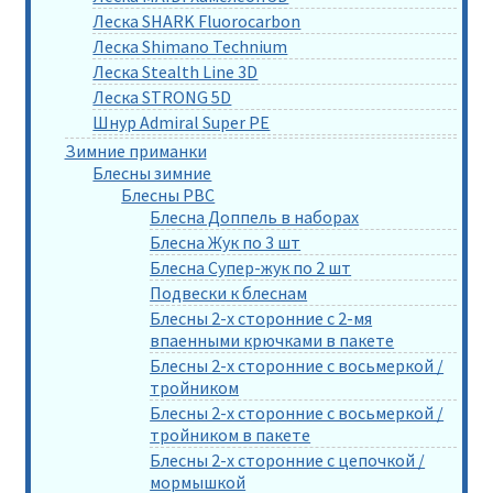
Леска SHARK Fluorocarbon
Леска Shimano Technium
Леска Stealth Line 3D
Леска STRONG 5D
Шнур Admiral Super PE
Зимние приманки
Блесны зимние
Блесны РВС
Блесна Доппель в наборах
Блесна Жук по 3 шт
Блесна Супер-жук по 2 шт
Подвески к блеснам
Блесны 2-х сторонние с 2-мя
впаенными крючками в пакете
Блесны 2-х сторонние с восьмеркой /
тройником
Блесны 2-х сторонние с восьмеркой /
тройником в пакете
Блесны 2-х сторонние с цепочкой /
мормышкой