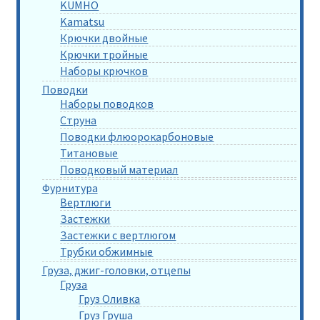
KUMHO
Kamatsu
Крючки двойные
Крючки тройные
Наборы крючков
Поводки
Наборы поводков
Струна
Поводки флюорокарбоновые
Титановые
Поводковый материал
Фурнитура
Вертлюги
Застежки
Застежки с вертлюгом
Трубки обжимные
Груза, джиг-головки, отцепы
Груза
Груз Оливка
Груз Груша