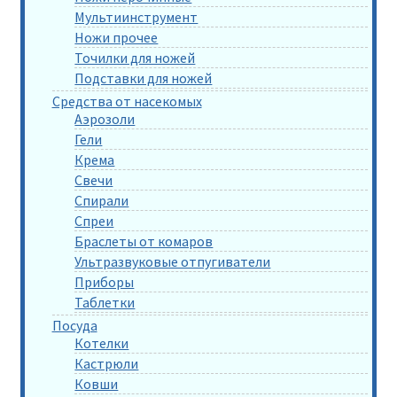
Мультиинструмент
Ножи прочее
Точилки для ножей
Подставки для ножей
Средства от насекомых
Аэрозоли
Гели
Крема
Свечи
Спирали
Спреи
Браслеты от комаров
Ультразвуковые отпугиватели
Приборы
Таблетки
Посуда
Котелки
Кастрюли
Ковши