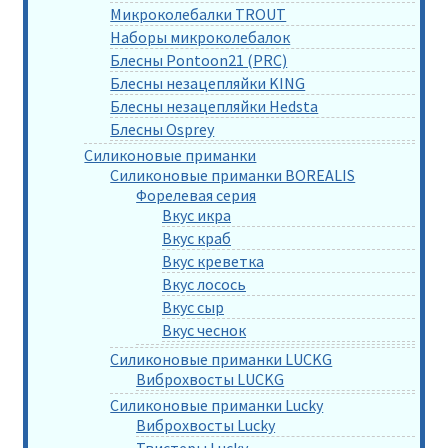
Микроколебалки TROUT
Наборы микроколебалок
Блесны Pontoon21 (PRC)
Блесны незацепляйки KING
Блесны незацепляйки Hedsta
Блесны Osprey
Силиконовые приманки
Силиконовые приманки BOREALIS
Форелевая серия
Вкус икра
Вкус краб
Вкус креветка
Вкус лосось
Вкус сыр
Вкус чеснок
Силиконовые приманки LUCKG
Виброхвосты LUCKG
Силиконовые приманки Lucky
Виброхвосты Lucky
Твистеры Lucky