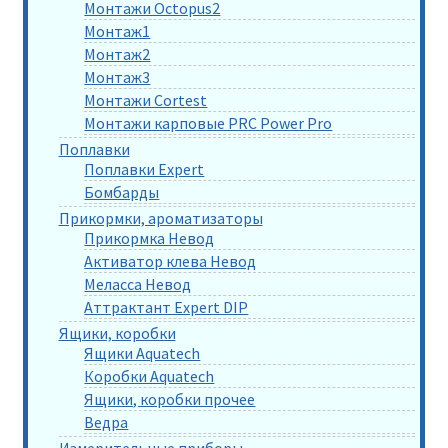
Монтажи Octopus2
Монтаж1
Монтаж2
Монтаж3
Монтажи Cortest
Монтажи карповые PRC Power Pro
Поплавки
Поплавки Expert
Бомбарды
Прикормки, ароматизаторы
Прикормка Невод
Активатор клева Невод
Меласса Невод
Аттрактант Expert DIP
Ящики, коробки
Ящики Aquatech
Коробки Aquatech
Ящики, коробки прочее
Ведра
Измерительные приборы