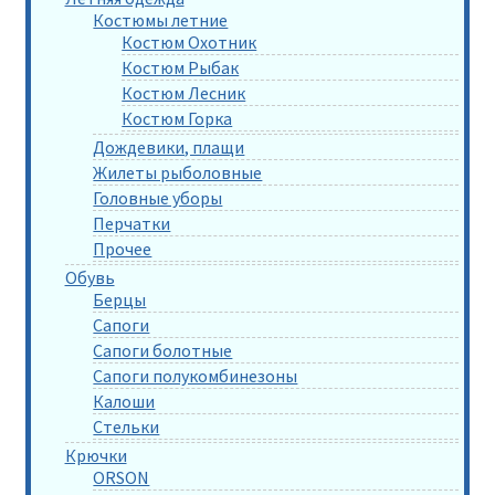
Костюмы летние
Костюм Охотник
Костюм Рыбак
Костюм Лесник
Костюм Горка
Дождевики, плащи
Жилеты рыболовные
Головные уборы
Перчатки
Прочее
Обувь
Берцы
Сапоги
Сапоги болотные
Сапоги полукомбинезоны
Калоши
Стельки
Крючки
ORSON