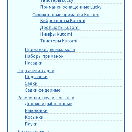
Приманки оснащенные Lucky
Силиконовые приманки Kutomi
Виброхвосты Kutomi
Дропшоты Kutomi
Нимфы Kutomi
Твистеры Kutomi
Приманки для нахлыста
Наборы приманок
Насадки
Подсачеки, садки
Подсачеки
Садки
Садки фидерные
Раколовки, пауки, косынки
Дорожки рыболовные
Раколовки
Косынки
Пауки
Летняя одежда