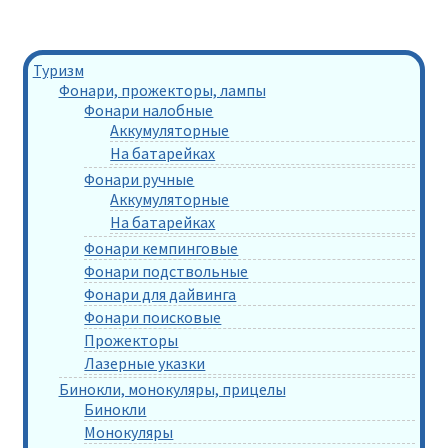
Туризм
Фонари, прожекторы, лампы
Фонари налобные
Аккумуляторные
На батарейках
Фонари ручные
Аккумуляторные
На батарейках
Фонари кемпинговые
Фонари подствольные
Фонари для дайвинга
Фонари поисковые
Прожекторы
Лазерные указки
Бинокли, монокуляры, прицелы
Бинокли
Монокуляры