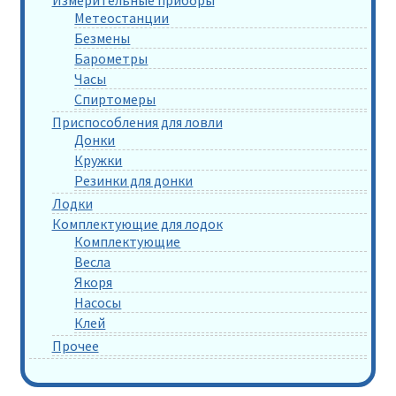
Метеостанции
Безмены
Барометры
Часы
Спиртомеры
Приспособления для ловли
Донки
Кружки
Резинки для донки
Лодки
Комплектующие для лодок
Комплектующие
Весла
Якоря
Насосы
Клей
Прочее