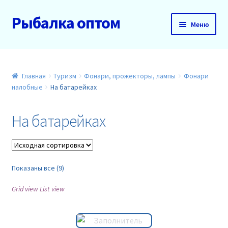
Рыбалка оптом
Перейти
Перейти
Меню
к
к
навигации
содержимому
Главная
О нас
Главная
Туризм
Фонари, прожекторы, лампы
Фонари
налобные
На батарейках
Доставка и оплата
На батарейках
Акции
Новинки
Показаны все (9)
Прайс
Grid view
List view
Контакты