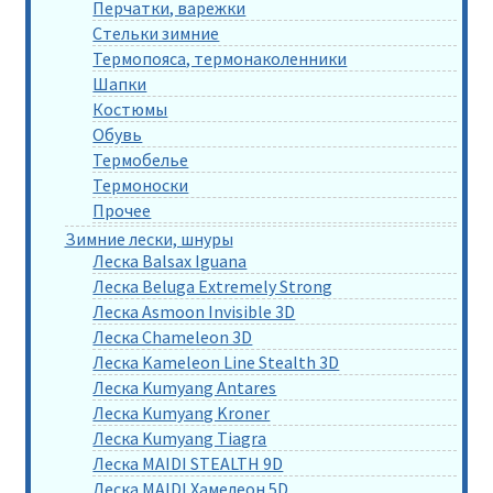
Перчатки, варежки
Стельки зимние
Термопояса, термонаколенники
Шапки
Костюмы
Обувь
Термобелье
Термоноски
Прочее
Зимние лески, шнуры
Леска Balsax Iguana
Леска Beluga Extremely Strong
Леска Asmoon Invisible 3D
Леска Chameleon 3D
Леска Kameleon Line Stealth 3D
Леска Kumyang Antares
Леска Kumyang Kroner
Леска Kumyang Tiagra
Леска MAIDI STEALTH 9D
Леска MAIDI Хамелеон 5D