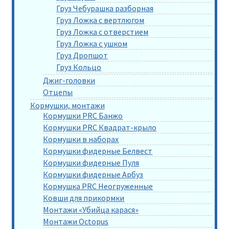
Груз Чебурашка разборная
Груз Ложка с вертлюгом
Груз Ложка с отверстием
Груз Ложка с ушком
Груз Дропшот
Груз Кольцо
Джиг-головки
Отцепы
Кормушки, монтажи
Кормушки PRC Банжо
Кормушки PRC Квадрат-крыло
Кормушки в наборах
Кормушки фидерные Белвест
Кормушки фидерные Пуля
Кормушки фидерные Арбуз
Кормушка PRC Неогруженные
Ковши для прикормки
Монтажи «Убийца карася»
Монтажи Octopus