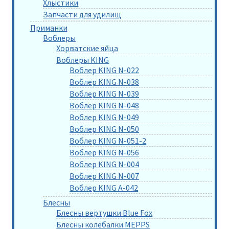
Хлыстики
Запчасти для удилищ
Приманки
Воблеры
Хорватские яйца
Воблеры KING
Воблер KING N-022
Воблер KING N-038
Воблер KING N-039
Воблер KING N-048
Воблер KING N-049
Воблер KING N-050
Воблер KING N-051-2
Воблер KING N-056
Воблер KING N-004
Воблер KING N-007
Воблер KING A-042
Блесны
Блесны вертушки Blue Fox
Блесны колебалки MEPPS