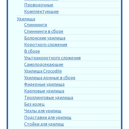
Проводочные
Комплектующие
Удилища
Спиннинги
Спиннинги в сборе
Болонские удилища
Короткого сложения
В сборе
Ультракороткого сложения
Самоподсекающие
Удилища Crocodile
Удилища донные в сборе
Фидерные удилища
Карповые удилища
Троллинговые удилища
Без колец
Чехлы для удилищ
Подставки для удилищ
Стойки для удилищ