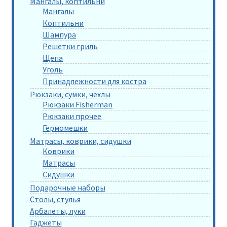
Мангалы, коптильни
Мангалы
Коптильни
Шампура
Решетки гриль
Щепа
Уголь
Принадлежности для костра
Рюкзаки, сумки, чехлы
Рюкзаки Fisherman
Рюкзаки прочее
Гермомешки
Матрасы, коврики, сидушки
Коврики
Матрасы
Сидушки
Подарочные наборы
Столы, стулья
Арбалеты, луки
Гаджеты