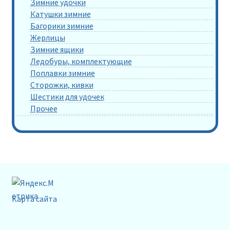
Зимние удочки
Катушки зимние
Багорики зимние
Жерлицы
Зимние ящики
Ледобуры, комплектующие
Поплавки зимние
Сторожки, кивки
Шестики для удочек
Прочее
Карта сайта