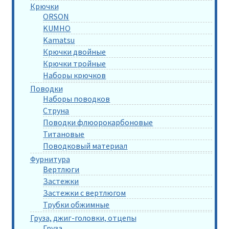
Крючки
ORSON
KUMHO
Kamatsu
Крючки двойные
Крючки тройные
Наборы крючков
Поводки
Наборы поводков
Струна
Поводки флюорокарбоновые
Титановые
Поводковый материал
Фурнитура
Вертлюги
Застежки
Застежки с вертлюгом
Трубки обжимные
Груза, джиг-головки, отцепы
Груза