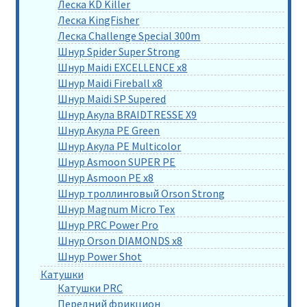
Леска KD Killer
Леска KingFisher
Леска Challenge Special 300m
Шнур Spider Super Strong
Шнур Maidi EXCELLENCE x8
Шнур Maidi Fireball x8
Шнур Maidi SP Supered
Шнур Акула BRAIDTRESSE X9
Шнур Акула PE Green
Шнур Акула PE Multicolor
Шнур Asmoon SUPER PE
Шнур Asmoon PE x8
Шнур троллинговый Orson Strong
Шнур Magnum Micro Tex
Шнур PRC Power Pro
Шнур Orson DIAMONDS x8
Шнур Power Shot
Катушки
Катушки PRC
Передний фрикцион