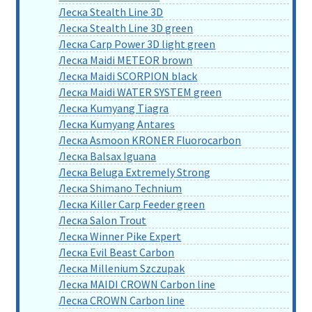
Леска Stealth Line 3D
Леска Stealth Line 3D green
Леска Carp Power 3D light green
Леска Maidi METEOR brown
Леска Maidi SCORPION black
Леска Maidi WATER SYSTEM green
Леска Kumyang Tiagra
Леска Kumyang Antares
Леска Asmoon KRONER Fluorocarbon
Леска Balsax Iguana
Леска Beluga Extremely Strong
Леска Shimano Technium
Леска Killer Carp Feeder green
Леска Salon Trout
Леска Winner Pike Expert
Леска Evil Beast Carbon
Леска Millenium Szczupak
Леска MAIDI CROWN Carbon line
Леска CROWN Carbon line