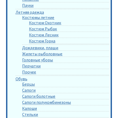
Пауки
Летняя одежда
Костюмы летние
Костюм Охотник
Костюм Рыбак
Костюм Лесник
Костюм Горка
Дождевики, плащи
Жилеты рыболовные
Головные уборы
Перчатки
Прочее
Обувь
Берцы
Сапоги
Сапоги болотные
Сапоги полукомбинезоны
Калоши
Стельки