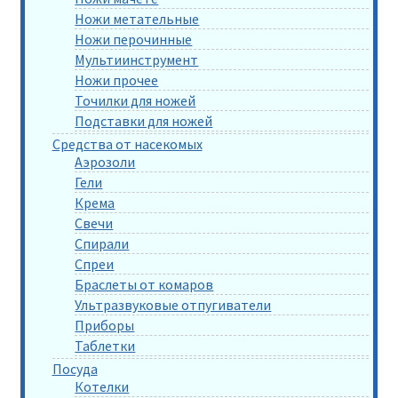
Ножи метательные
Ножи перочинные
Мультиинструмент
Ножи прочее
Точилки для ножей
Подставки для ножей
Средства от насекомых
Аэрозоли
Гели
Крема
Свечи
Спирали
Спреи
Браслеты от комаров
Ультразвуковые отпугиватели
Приборы
Таблетки
Посуда
Котелки