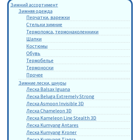
Зимний ассортимент
Зимняя одежда
Перчатки, варежки
Стельки зимние
Термопояса, термонаколенники
Шапки
Костюмы
Обувь
Термобелье
Термоноски
Прочее
Зимние лески, шнуры
Леска Balsax Iguana
Леска Beluga Extremely Strong
Леска Asmoon Invisible 3D
Леска Chameleon 3D
Леска Kameleon Line Stealth 3D
Леска Kumyang Antares
Леска Kumyang Kroner
Леска Kumyang Tiagra