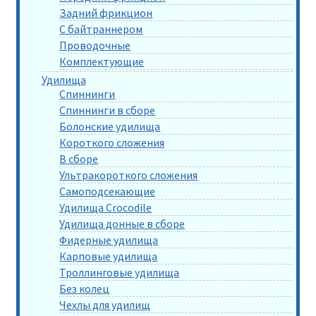
Задний фрикцион
С байтраннером
Проводочные
Комплектующие
Удилища
Спиннинги
Спиннинги в сборе
Болонские удилища
Короткого сложения
В сборе
Ультракороткого сложения
Самоподсекающие
Удилища Crocodile
Удилища донные в сборе
Фидерные удилища
Карповые удилища
Троллинговые удилища
Без колец
Чехлы для удилищ