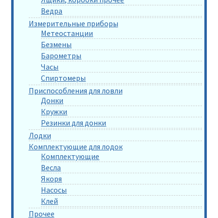
Ведра
Измерительные приборы
Метеостанции
Безмены
Барометры
Часы
Спиртомеры
Приспособления для ловли
Донки
Кружки
Резинки для донки
Лодки
Комплектующие для лодок
Комплектующие
Весла
Якоря
Насосы
Клей
Прочее