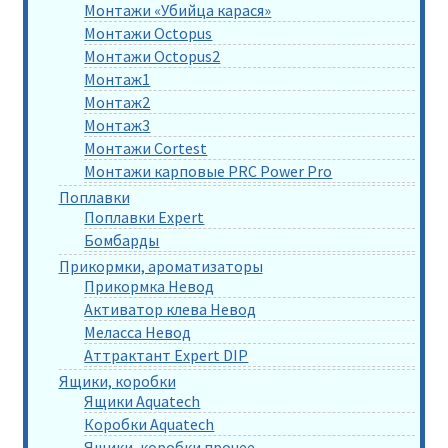
Монтажи «Убийца карася»
Монтажи Octopus
Монтажи Octopus2
Монтаж1
Монтаж2
Монтаж3
Монтажи Cortest
Монтажи карповые PRC Power Pro
Поплавки
Поплавки Expert
Бомбарды
Прикормки, ароматизаторы
Прикормка Невод
Активатор клева Невод
Меласса Невод
Аттрактант Expert DIP
Ящики, коробки
Ящики Aquatech
Коробки Aquatech
Ящики, коробки прочее