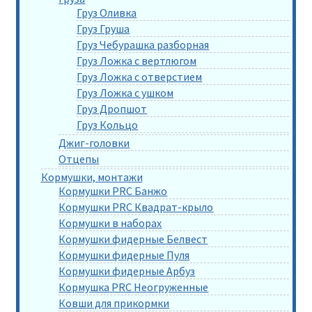
Груз Оливка
Груз Груша
Груз Чебурашка разборная
Груз Ложка с вертлюгом
Груз Ложка с отверстием
Груз Ложка с ушком
Груз Дропшот
Груз Кольцо
Джиг-головки
Отцепы
Кормушки, монтажи
Кормушки PRC Банжо
Кормушки PRC Квадрат-крыло
Кормушки в наборах
Кормушки фидерные Белвест
Кормушки фидерные Пуля
Кормушки фидерные Арбуз
Кормушка PRC Неогруженные
Ковши для прикормки