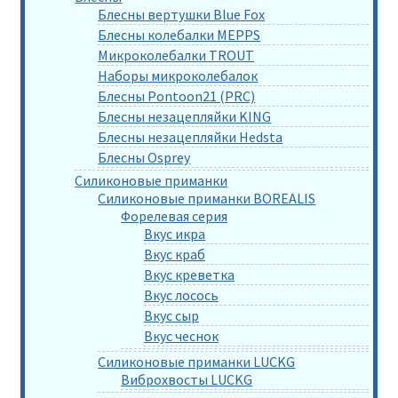
Блесны вертушки Blue Fox
Блесны колебалки MEPPS
Микроколебалки TROUT
Наборы микроколебалок
Блесны Pontoon21 (PRC)
Блесны незацепляйки KING
Блесны незацепляйки Hedsta
Блесны Osprey
Силиконовые приманки
Силиконовые приманки BOREALIS
Форелевая серия
Вкус икра
Вкус краб
Вкус креветка
Вкус лосось
Вкус сыр
Вкус чеснок
Силиконовые приманки LUCKG
Виброхвосты LUCKG