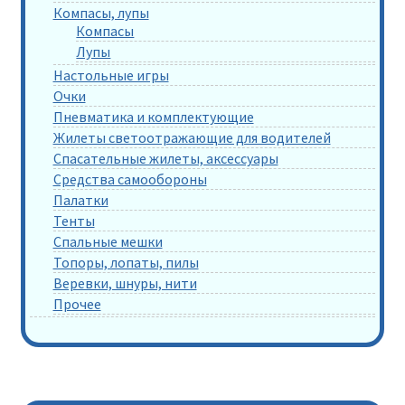
Компасы, лупы
Компасы
Лупы
Настольные игры
Очки
Пневматика и комплектующие
Жилеты светоотражающие для водителей
Спасательные жилеты, аксессуары
Средства самообороны
Палатки
Тенты
Спальные мешки
Топоры, лопаты, пилы
Веревки, шнуры, нити
Прочее