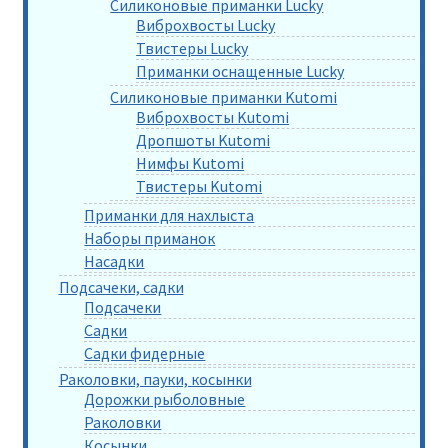
Силиконовые приманки Lucky
Виброхвосты Lucky
Твистеры Lucky
Приманки оснащенные Lucky
Силиконовые приманки Kutomi
Виброхвосты Kutomi
Дропшоты Kutomi
Нимфы Kutomi
Твистеры Kutomi
Приманки для нахлыста
Наборы приманок
Насадки
Подсачеки, садки
Подсачеки
Садки
Садки фидерные
Раколовки, пауки, косынки
Дорожки рыболовные
Раколовки
Косынки