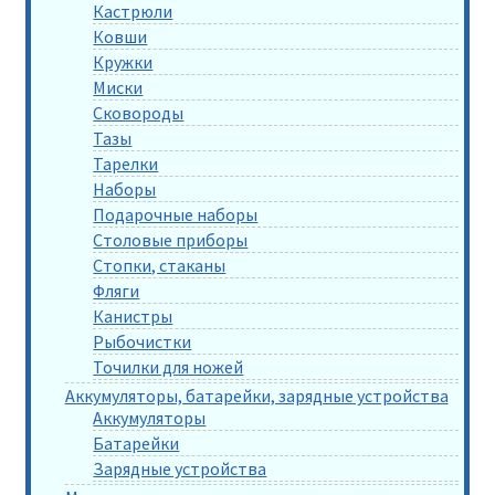
Кастрюли
Ковши
Кружки
Миски
Сковороды
Тазы
Тарелки
Наборы
Подарочные наборы
Столовые приборы
Стопки, стаканы
Фляги
Канистры
Рыбочистки
Точилки для ножей
Аккумуляторы, батарейки, зарядные устройства
Аккумуляторы
Батарейки
Зарядные устройства