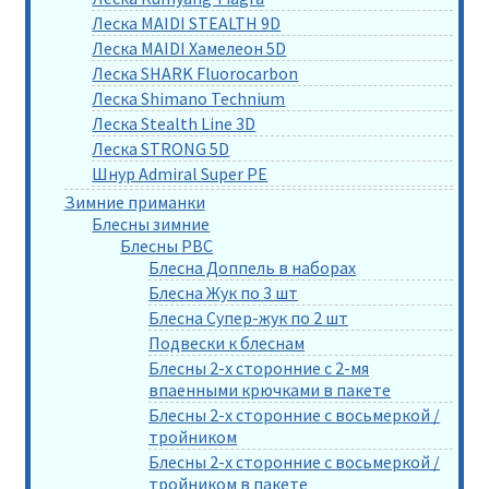
Леска MAIDI STEALTH 9D
Леска MAIDI Хамелеон 5D
Леска SHARK Fluorocarbon
Леска Shimano Technium
Леска Stealth Line 3D
Леска STRONG 5D
Шнур Admiral Super PE
Зимние приманки
Блесны зимние
Блесны РВС
Блесна Доппель в наборах
Блесна Жук по 3 шт
Блесна Супер-жук по 2 шт
Подвески к блеснам
Блесны 2-х сторонние с 2-мя
впаенными крючками в пакете
Блесны 2-х сторонние с восьмеркой /
тройником
Блесны 2-х сторонние с восьмеркой /
тройником в пакете