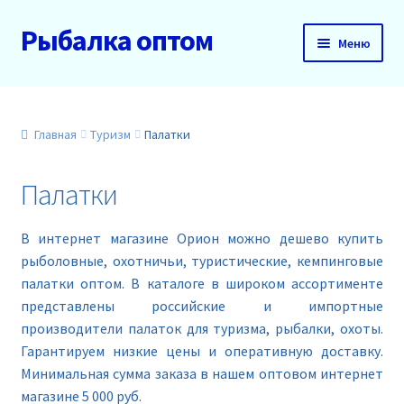
Рыбалка оптом
Перейти
Перейти
Меню
к
к
навигации
содержимому
Главная
О нас
Главная
Туризм
Палатки
Доставка и оплата
Палатки
Акции
В интернет магазине Орион можно дешево купить
рыболовные, охотничьи, туристические, кемпинговые
Новинки
палатки оптом. В каталоге в широком ассортименте
представлены российские и импортные
Прайс
производители палаток для туризма, рыбалки, охоты.
Гарантируем низкие цены и оперативную доставку.
Контакты
Минимальная сумма заказа в нашем оптовом интернет
магазине 5 000 руб.