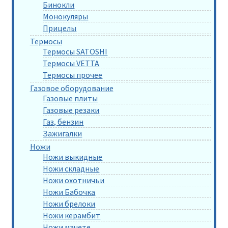
Бинокли
Монокуляры
Прицелы
Термосы
Термосы SATOSHI
Термосы VETTA
Термосы прочее
Газовое оборудование
Газовые плиты
Газовые резаки
Газ, бензин
Зажигалки
Ножи
Ножи выкидные
Ножи складные
Ножи охотничьи
Ножи Бабочка
Ножи брелоки
Ножи керамбит
Ножи мачете