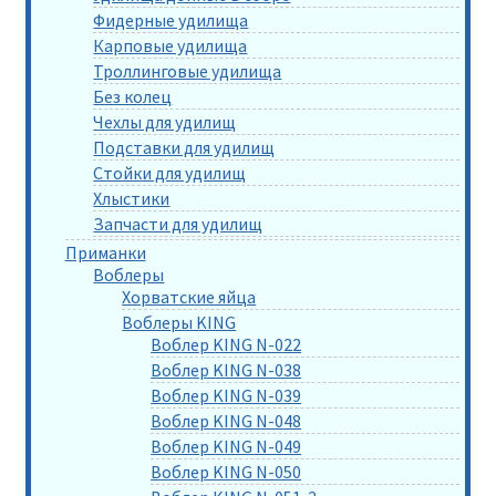
Фидерные удилища
Карповые удилища
Троллинговые удилища
Без колец
Чехлы для удилищ
Подставки для удилищ
Стойки для удилищ
Хлыстики
Запчасти для удилищ
Приманки
Воблеры
Хорватские яйца
Воблеры KING
Воблер KING N-022
Воблер KING N-038
Воблер KING N-039
Воблер KING N-048
Воблер KING N-049
Воблер KING N-050