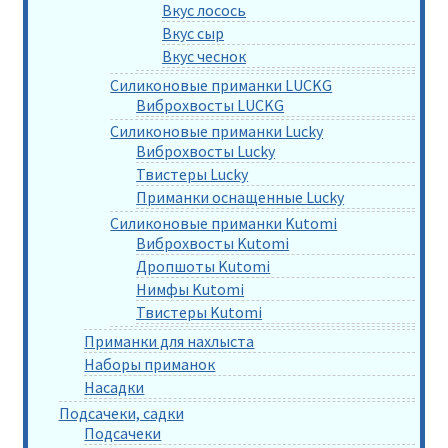
Вкус лосось
Вкус сыр
Вкус чеснок
Силиконовые приманки LUCKG
Виброхвосты LUCKG
Силиконовые приманки Lucky
Виброхвосты Lucky
Твистеры Lucky
Приманки оснащенные Lucky
Силиконовые приманки Kutomi
Виброхвосты Kutomi
Дропшоты Kutomi
Нимфы Kutomi
Твистеры Kutomi
Приманки для нахлыста
Наборы приманок
Насадки
Подсачеки, садки
Подсачеки