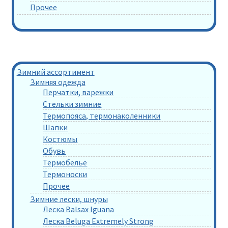
Прочее
Зимний ассортимент
Зимняя одежда
Перчатки, варежки
Стельки зимние
Термопояса, термонаколенники
Шапки
Костюмы
Обувь
Термобелье
Термоноски
Прочее
Зимние лески, шнуры
Леска Balsax Iguana
Леска Beluga Extremely Strong