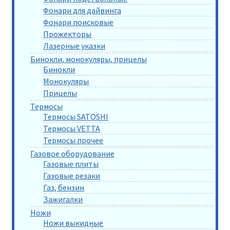
Фонари для дайвинга
Фонари поисковые
Прожекторы
Лазерные указки
Бинокли, монокуляры, прицелы
Бинокли
Монокуляры
Прицелы
Термосы
Термосы SATOSHI
Термосы VETTA
Термосы прочее
Газовое оборудование
Газовые плиты
Газовые резаки
Газ, бензин
Зажигалки
Ножи
Ножи выкидные