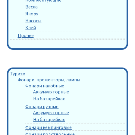
Весла
Якоря
Насосы
Клей
Прочее
Туризм
Фонари, прожекторы, лампы
Фонари налобные
Аккумуляторные
На батарейках
Фонари ручные
Аккумуляторные
На батарейках
Фонари кемпинговые
Фонари подствольные