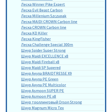
Леска Winner Pike Expert
Леска Evil Beast Carbon
Леска Millenium Szczupak
Леска MAIDI CROWN Carbon line
Леска CROWN Carbon line
Леска KD Killer
Леска KingFisher
Леска Challenge Special 300m
Шнур Spider Super Strong
Шнур Maidi EXCELLENCE x8
Шнур Maidi Fireball x8
Шнур Maidi SP Supered
Шнур Акула BRAIDTRESSE X9
Шнур Акула PE Green
Шнур Акула PE Multicolor
Шнур Asmoon SUPER PE
Шнур Asmoon PE x8
Шнур троллинговый Orson Strong
Шнур Magnum Micro Tex