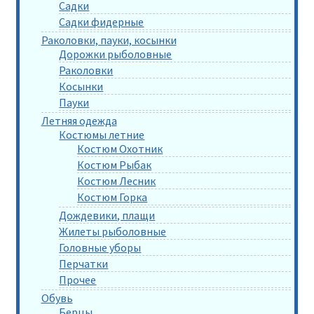
Садки
Садки фидерные
Раколовки, пауки, косынки
Дорожки рыболовные
Раколовки
Косынки
Пауки
Летняя одежда
Костюмы летние
Костюм Охотник
Костюм Рыбак
Костюм Лесник
Костюм Горка
Дождевики, плащи
Жилеты рыболовные
Головные уборы
Перчатки
Прочее
Обувь
Берцы