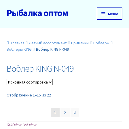
Рыбалка оптом
Перейти
Перейти
Меню
к
к
навигации
содержимому
Главная
О нас
Главная
Летний ассортимент
Приманки
Воблеры
Воблеры KING
Воблер KING N-049
Доставка и оплата
Воблер KING N-049
Акции
Новинки
Отображение 1–15 из 22
Прайс
1
2
Контакты
Grid view
List view