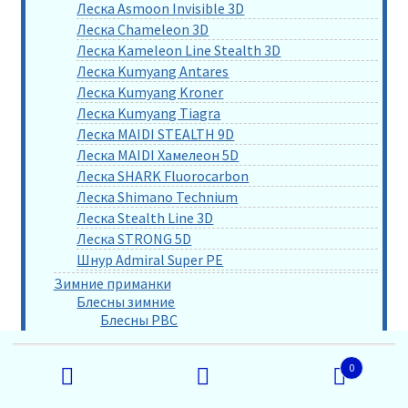
Леска Asmoon Invisible 3D
Леска Chameleon 3D
Леска Kameleon Line Stealth 3D
Леска Kumyang Antares
Леска Kumyang Kroner
Леска Kumyang Tiagra
Леска MAIDI STEALTH 9D
Леска MAIDI Хамелеон 5D
Леска SHARK Fluorocarbon
Леска Shimano Technium
Леска Stealth Line 3D
Леска STRONG 5D
Шнур Admiral Super PE
Зимние приманки
Блесны зимние
Блесны РВС
Блесна Доппель в наборах
Искать:
Блесна Жук по 3 шт
0
Блесна Супер-жук по 2 шт
Подвески к блеснам
Поиск