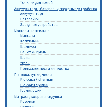
Точилки для ножей
Аккумуляторы, батарейки, зарядные устройства
Аккумуляторы
Батарейки
Зарядные устройства
Мангалы, коптильни
Мангалы
Коптильни
Шампура
Решетки гриль
Щепа
Уголь
Принадлежности для костра
Рюкзаки, сумки, чехлы
Рюкзаки Fisherman
Рюкзаки прочее
Гермомешки
Матрасы, коврики, сидушки
Коврики
Матрасы