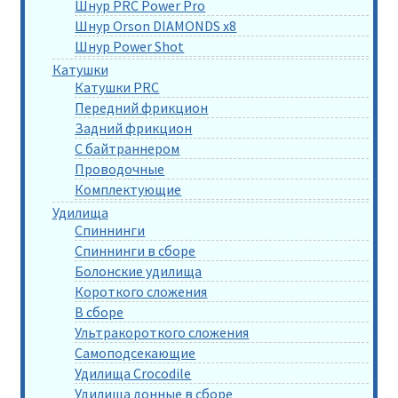
Шнур PRC Power Pro
Шнур Orson DIAMONDS x8
Шнур Power Shot
Катушки
Катушки PRC
Передний фрикцион
Задний фрикцион
С байтраннером
Проводочные
Комплектующие
Удилища
Спиннинги
Спиннинги в сборе
Болонские удилища
Короткого сложения
В сборе
Ультракороткого сложения
Самоподсекающие
Удилища Crocodile
Удилища донные в сборе