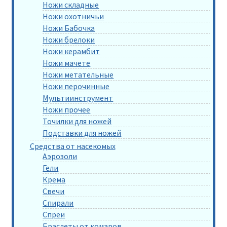
Ножи складные
Ножи охотничьи
Ножи Бабочка
Ножи брелоки
Ножи керамбит
Ножи мачете
Ножи метательные
Ножи перочинные
Мультиинструмент
Ножи прочее
Точилки для ножей
Подставки для ножей
Средства от насекомых
Аэрозоли
Гели
Крема
Свечи
Спирали
Спреи
Браслеты от комаров