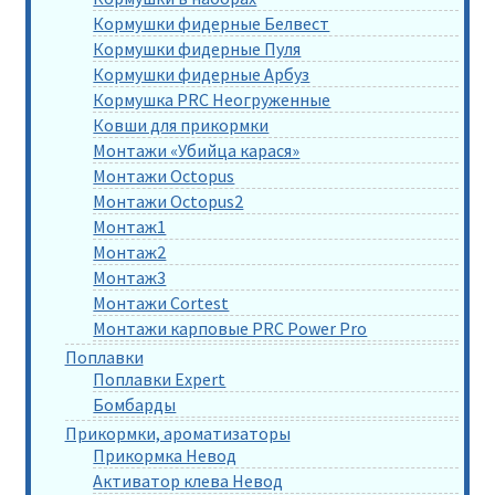
Кормушки фидерные Белвест
Кормушки фидерные Пуля
Кормушки фидерные Арбуз
Кормушка PRC Неогруженные
Ковши для прикормки
Монтажи «Убийца карася»
Монтажи Octopus
Монтажи Octopus2
Монтаж1
Монтаж2
Монтаж3
Монтажи Cortest
Монтажи карповые PRC Power Pro
Поплавки
Поплавки Expert
Бомбарды
Прикормки, ароматизаторы
Прикормка Невод
Активатор клева Невод