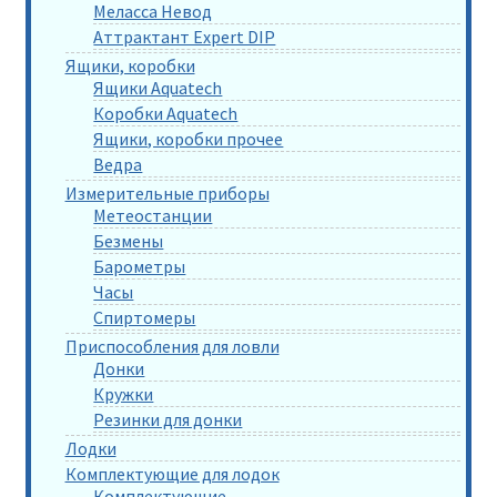
Меласса Невод
Аттрактант Expert DIP
Ящики, коробки
Ящики Aquatech
Коробки Aquatech
Ящики, коробки прочее
Ведра
Измерительные приборы
Метеостанции
Безмены
Барометры
Часы
Спиртомеры
Приспособления для ловли
Донки
Кружки
Резинки для донки
Лодки
Комплектующие для лодок
Комплектующие