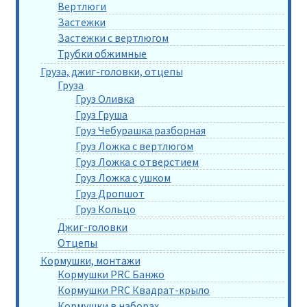
Вертлюги
Застежки
Застежки с вертлюгом
Трубки обжимные
Груза, джиг-головки, отцепы
Груза
Груз Оливка
Груз Груша
Груз Чебурашка разборная
Груз Ложка с вертлюгом
Груз Ложка с отверстием
Груз Ложка с ушком
Груз Дропшот
Груз Кольцо
Джиг-головки
Отцепы
Кормушки, монтажи
Кормушки PRC Банжо
Кормушки PRC Квадрат-крыло
Кормушки в наборах