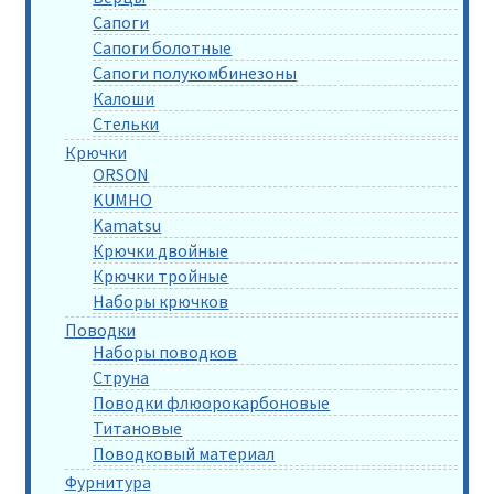
Сапоги
Сапоги болотные
Сапоги полукомбинезоны
Калоши
Стельки
Крючки
ORSON
KUMHO
Kamatsu
Крючки двойные
Крючки тройные
Наборы крючков
Поводки
Наборы поводков
Струна
Поводки флюорокарбоновые
Титановые
Поводковый материал
Фурнитура