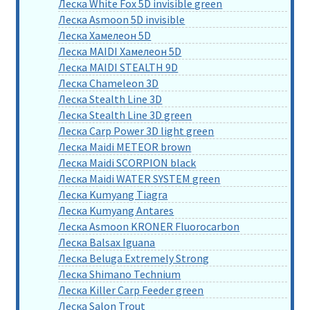
Леска White Fox 5D invisible green
Леска Asmoon 5D invisible
Леска Хамелеон 5D
Леска MAIDI Хамелеон 5D
Леска MAIDI STEALTH 9D
Леска Chameleon 3D
Леска Stealth Line 3D
Леска Stealth Line 3D green
Леска Carp Power 3D light green
Леска Maidi METEOR brown
Леска Maidi SCORPION black
Леска Maidi WATER SYSTEM green
Леска Kumyang Tiagra
Леска Kumyang Antares
Леска Asmoon KRONER Fluorocarbon
Леска Balsax Iguana
Леска Beluga Extremely Strong
Леска Shimano Technium
Леска Killer Carp Feeder green
Леска Salon Trout