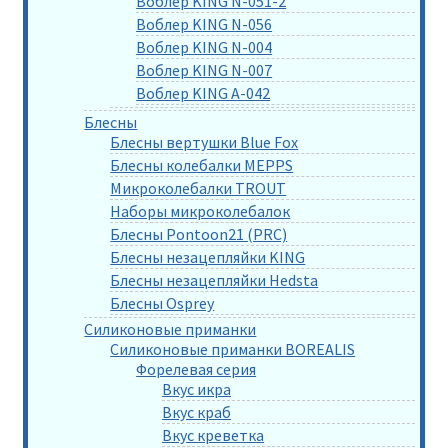
Воблер KING N-051-2
Воблер KING N-056
Воблер KING N-004
Воблер KING N-007
Воблер KING A-042
Блесны
Блесны вертушки Blue Fox
Блесны колебалки MEPPS
Микроколебалки TROUT
Наборы микроколебалок
Блесны Pontoon21 (PRC)
Блесны незацепляйки KING
Блесны незацепляйки Hedsta
Блесны Osprey
Силиконовые приманки
Силиконовые приманки BOREALIS
Форелевая серия
Вкус икра
Вкус краб
Вкус креветка