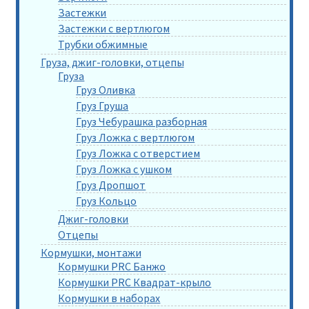
Застежки
Застежки с вертлюгом
Трубки обжимные
Груза, джиг-головки, отцепы
Груза
Груз Оливка
Груз Груша
Груз Чебурашка разборная
Груз Ложка с вертлюгом
Груз Ложка с отверстием
Груз Ложка с ушком
Груз Дропшот
Груз Кольцо
Джиг-головки
Отцепы
Кормушки, монтажи
Кормушки PRC Банжо
Кормушки PRC Квадрат-крыло
Кормушки в наборах