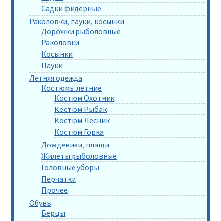
Садки фидерные
Раколовки, пауки, косынки
Дорожки рыболовные
Раколовки
Косынки
Пауки
Летняя одежда
Костюмы летние
Костюм Охотник
Костюм Рыбак
Костюм Лесник
Костюм Горка
Дождевики, плащи
Жилеты рыболовные
Головные уборы
Перчатки
Прочее
Обувь
Берцы