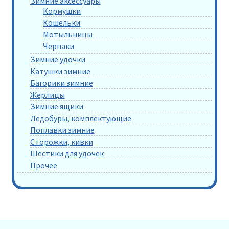
Зимние аксессуары
Кормушки
Кошельки
Мотыльницы
Черпаки
Зимние удочки
Катушки зимние
Багорики зимние
Жерлицы
Зимние ящики
Ледобуры, комплектующие
Поплавки зимние
Сторожки, кивки
Шестики для удочек
Прочее