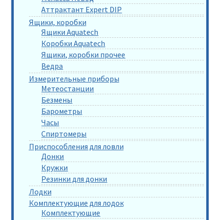
Аттрактант Expert DIP
Ящики, коробки
Ящики Aquatech
Коробки Aquatech
Ящики, коробки прочее
Ведра
Измерительные приборы
Метеостанции
Безмены
Барометры
Часы
Спиртомеры
Приспособления для ловли
Донки
Кружки
Резинки для донки
Лодки
Комплектующие для лодок
Комплектующие