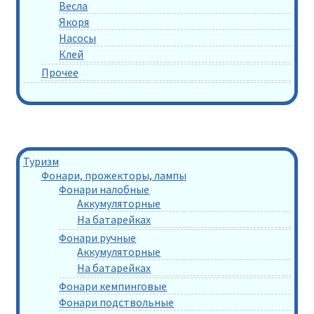
Весла
Якоря
Насосы
Клей
Прочее
Туризм
Фонари, прожекторы, лампы
Фонари налобные
Аккумуляторные
На батарейках
Фонари ручные
Аккумуляторные
На батарейках
Фонари кемпинговые
Фонари подствольные