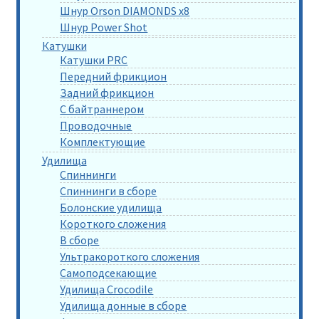
Шнур Orson DIAMONDS x8
Шнур Power Shot
Катушки
Катушки PRC
Передний фрикцион
Задний фрикцион
С байтраннером
Проводочные
Комплектующие
Удилища
Спиннинги
Спиннинги в сборе
Болонские удилища
Короткого сложения
В сборе
Ультракороткого сложения
Самоподсекающие
Удилища Crocodile
Удилища донные в сборе