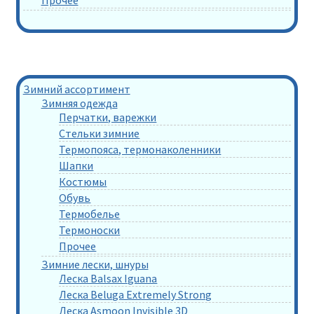
Зимний ассортимент
Зимняя одежда
Перчатки, варежки
Стельки зимние
Термопояса, термонаколенники
Шапки
Костюмы
Обувь
Термобелье
Термоноски
Прочее
Зимние лески, шнуры
Леска Balsax Iguana
Леска Beluga Extremely Strong
Леска Asmoon Invisible 3D