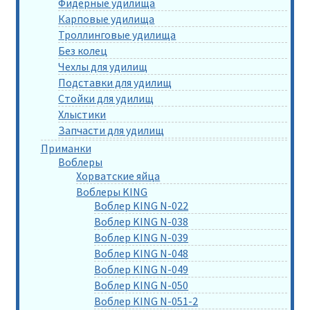
Фидерные удилища
Карповые удилища
Троллинговые удилища
Без колец
Чехлы для удилищ
Подставки для удилищ
Стойки для удилищ
Хлыстики
Запчасти для удилищ
Приманки
Воблеры
Хорватские яйца
Воблеры KING
Воблер KING N-022
Воблер KING N-038
Воблер KING N-039
Воблер KING N-048
Воблер KING N-049
Воблер KING N-050
Воблер KING N-051-2