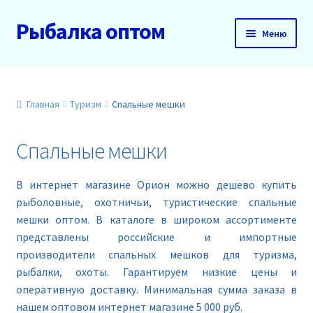
Рыбалка оптом
Перейти
Перейти
Меню
к
к
навигации
содержимому
Главная
О нас
Главная
Туризм
Спальные мешки
Доставка и оплата
Спальные мешки
Акции
В интернет магазине Орион можно дешево купить
рыболовные, охотничьи, туристические спальные
Новинки
мешки оптом. В каталоге в широком ассортименте
представлены российские и импортные
Прайс
производители спальных мешков для туризма,
рыбалки, охоты. Гарантируем низкие цены и
Контакты
оперативную доставку. Минимальная сумма заказа в
нашем оптовом интернет магазине 5 000 руб.