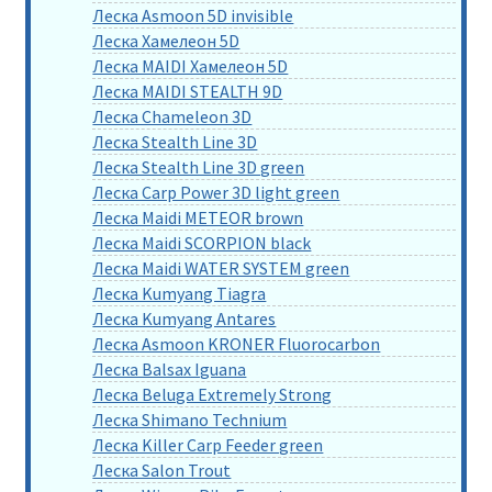
Леска Asmoon 5D invisible
Леска Хамелеон 5D
Леска MAIDI Хамелеон 5D
Леска MAIDI STEALTH 9D
Леска Chameleon 3D
Леска Stealth Line 3D
Леска Stealth Line 3D green
Леска Carp Power 3D light green
Леска Maidi METEOR brown
Леска Maidi SCORPION black
Леска Maidi WATER SYSTEM green
Леска Kumyang Tiagra
Леска Kumyang Antares
Леска Asmoon KRONER Fluorocarbon
Леска Balsax Iguana
Леска Beluga Extremely Strong
Леска Shimano Technium
Леска Killer Carp Feeder green
Леска Salon Trout