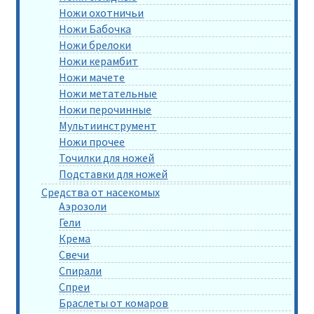
Ножи охотничьи
Ножи Бабочка
Ножи брелоки
Ножи керамбит
Ножи мачете
Ножи метательные
Ножи перочинные
Мультиинструмент
Ножи прочее
Точилки для ножей
Подставки для ножей
Средства от насекомых
Аэрозоли
Гели
Крема
Свечи
Спирали
Спреи
Браслеты от комаров