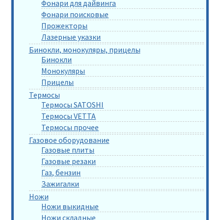
Фонари для дайвинга
Фонари поисковые
Прожекторы
Лазерные указки
Бинокли, монокуляры, прицелы
Бинокли
Монокуляры
Прицелы
Термосы
Термосы SATOSHI
Термосы VETTA
Термосы прочее
Газовое оборудование
Газовые плиты
Газовые резаки
Газ, бензин
Зажигалки
Ножи
Ножи выкидные
Ножи складные