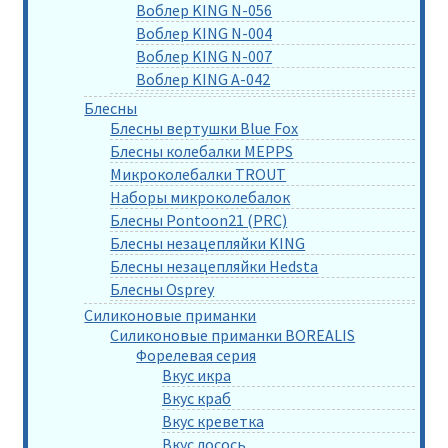
Воблер KING N-056
Воблер KING N-004
Воблер KING N-007
Воблер KING A-042
Блесны
Блесны вертушки Blue Fox
Блесны колебалки MEPPS
Микроколебалки TROUT
Наборы микроколебалок
Блесны Pontoon21 (PRC)
Блесны незацепляйки KING
Блесны незацепляйки Hedsta
Блесны Osprey
Силиконовые приманки
Силиконовые приманки BOREALIS
Форелевая серия
Вкус икра
Вкус краб
Вкус креветка
Вкус лосось