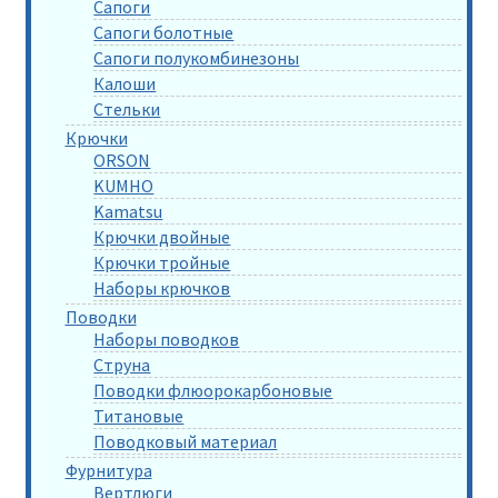
Сапоги
Сапоги болотные
Сапоги полукомбинезоны
Калоши
Стельки
Крючки
ORSON
KUMHO
Kamatsu
Крючки двойные
Крючки тройные
Наборы крючков
Поводки
Наборы поводков
Струна
Поводки флюорокарбоновые
Титановые
Поводковый материал
Фурнитура
Вертлюги