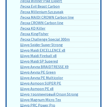
Леска Winner Pike Expert
Леска Evil Beast Carbon
Леска Millenium Szczupak
Леска MAIDI CROWN Carbon line
Леска CROWN Carbon line
Леска KD Killer
Леска KingFisher
Леска Challenge Special 300m
Шнур Spider Super Strong
Шнур Maidi EXCELLENCE x8
Шнур Maidi Fireball x8
Шнур Maidi SP Supered
Шнур Акула BRAIDTRESSE X9
Шнур Акула PE Green
Шнур Акула PE Multicolor
Шнур Asmoon SUPER PE
Шнур Asmoon PE x8
Шнур троллинговый Orson Strong
Шнур Magnum Micro Tex
Шнур PRC Power Pro