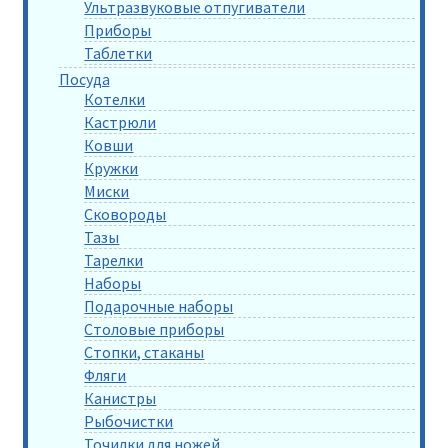
Ультразвуковые отпугиватели
Приборы
Таблетки
Посуда
Котелки
Кастрюли
Ковши
Кружки
Миски
Сковороды
Тазы
Тарелки
Наборы
Подарочные наборы
Столовые приборы
Стопки, стаканы
Фляги
Канистры
Рыбочистки
Точилки для ножей