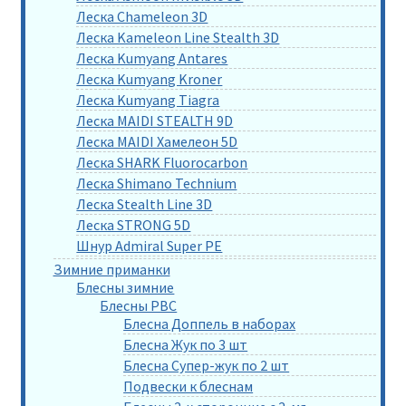
Леска Chameleon 3D
Леска Kameleon Line Stealth 3D
Леска Kumyang Antares
Леска Kumyang Kroner
Леска Kumyang Tiagra
Леска MAIDI STEALTH 9D
Леска MAIDI Хамелеон 5D
Леска SHARK Fluorocarbon
Леска Shimano Technium
Леска Stealth Line 3D
Леска STRONG 5D
Шнур Admiral Super PE
Зимние приманки
Блесны зимние
Блесны РВС
Блесна Доппель в наборах
Блесна Жук по 3 шт
Блесна Супер-жук по 2 шт
Подвески к блеснам