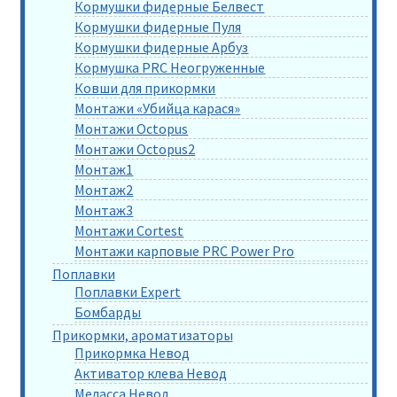
Кормушки фидерные Белвест
Кормушки фидерные Пуля
Кормушки фидерные Арбуз
Кормушка PRC Неогруженные
Ковши для прикормки
Монтажи «Убийца карася»
Монтажи Octopus
Монтажи Octopus2
Монтаж1
Монтаж2
Монтаж3
Монтажи Cortest
Монтажи карповые PRC Power Pro
Поплавки
Поплавки Expert
Бомбарды
Прикормки, ароматизаторы
Прикормка Невод
Активатор клева Невод
Меласса Невод