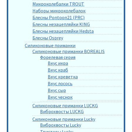
Микроколебалки TROUT
Наборы микроколебалок
Блесны Pontoon21 (PRC)
Блесны незацепляйки KING
Блесны незацепляйки Hedsta
Блесны Osprey
Силиконовые приманки
Силиконовые приманки BOREALIS
Форелевая серия
Вкус икра
Вкус краб
Вкус креветка
Вкус лосось
Вкус сыр
Вкус чеснок
Силиконовые приманки LUCKG
Виброхвосты LUCKG
Силиконовые приманки Lucky
Виброхвосты Lucky
Твистеры Lucky