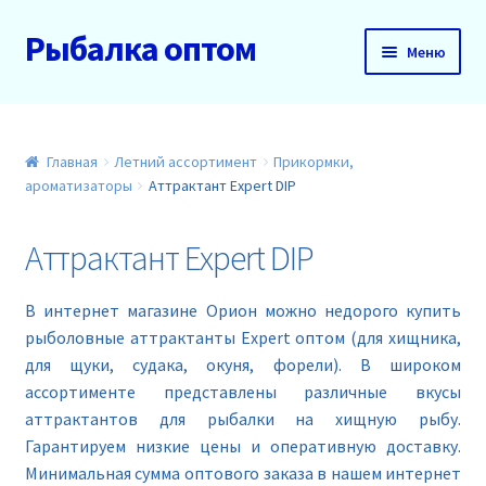
Рыбалка оптом
Перейти
Перейти
Меню
к
к
навигации
содержимому
Главная
О нас
Главная
Летний ассортимент
Прикормки,
ароматизаторы
Аттрактант Expert DIP
Доставка и оплата
Аттрактант Expert DIP
Акции
В интернет магазине Орион можно недорого купить
Новинки
рыболовные аттрактанты Expert оптом (для хищника,
для щуки, судака, окуня, форели). В широком
Прайс
ассортименте представлены различные вкусы
аттрактантов для рыбалки на хищную рыбу.
Гарантируем низкие цены и оперативную доставку.
Контакты
Минимальная сумма оптового заказа в нашем интернет