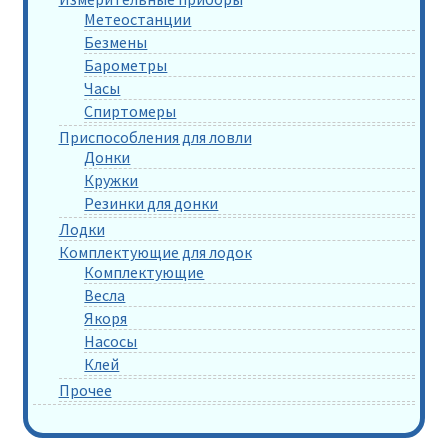
Метеостанции
Безмены
Барометры
Часы
Спиртомеры
Приспособления для ловли
Донки
Кружки
Резинки для донки
Лодки
Комплектующие для лодок
Комплектующие
Весла
Якоря
Насосы
Клей
Прочее