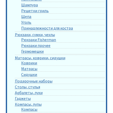
Шампура
Решетки гриль
Щепа
Уголь
Принадлежности для костра
Рюкзаки, сумки, чехлы
Рюкзаки Fisherman
Рюкзаки прочее
Гермомешки
Матрасы, коврики, сидушки
Коврики
Матрасы
Сидушки
Подарочные наборы
Столы, стулья
Арбалеты, луки
Гаджеты
Компасы, лупы
Компасы