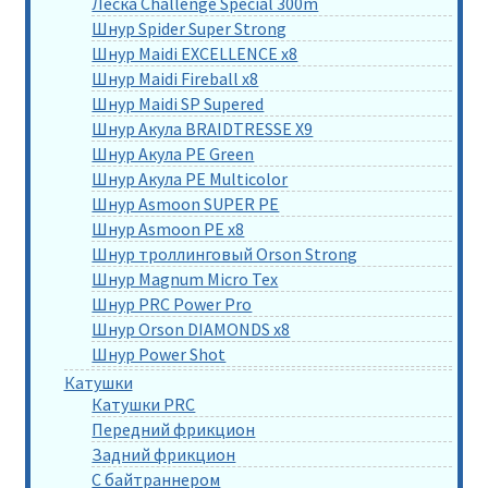
Леска Challenge Special 300m
Шнур Spider Super Strong
Шнур Maidi EXCELLENCE x8
Шнур Maidi Fireball x8
Шнур Maidi SP Supered
Шнур Акула BRAIDTRESSE X9
Шнур Акула PE Green
Шнур Акула PE Multicolor
Шнур Asmoon SUPER PE
Шнур Asmoon PE x8
Шнур троллинговый Orson Strong
Шнур Magnum Micro Tex
Шнур PRC Power Pro
Шнур Orson DIAMONDS x8
Шнур Power Shot
Катушки
Катушки PRC
Передний фрикцион
Задний фрикцион
С байтраннером