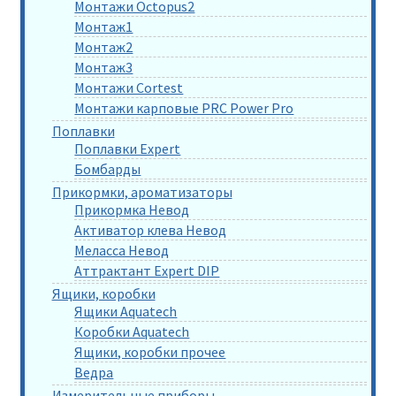
Монтажи Octopus2
Монтаж1
Монтаж2
Монтаж3
Монтажи Cortest
Монтажи карповые PRC Power Pro
Поплавки
Поплавки Expert
Бомбарды
Прикормки, ароматизаторы
Прикормка Невод
Активатор клева Невод
Меласса Невод
Аттрактант Expert DIP
Ящики, коробки
Ящики Aquatech
Коробки Aquatech
Ящики, коробки прочее
Ведра
Измерительные приборы