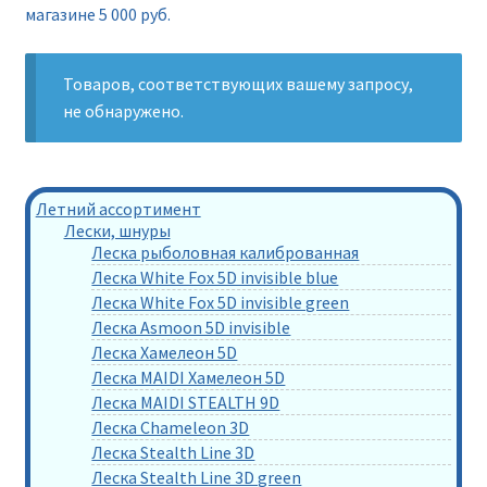
магазине 5 000 руб.
Товаров, соответствующих вашему запросу,
не обнаружено.
Летний ассортимент
Лески, шнуры
Леска рыболовная калиброванная
Леска White Fox 5D invisible blue
Леска White Fox 5D invisible green
Леска Asmoon 5D invisible
Леска Хамелеон 5D
Леска MAIDI Хамелеон 5D
Леска MAIDI STEALTH 9D
Леска Chameleon 3D
Леска Stealth Line 3D
Леска Stealth Line 3D green