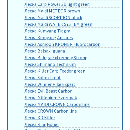
Леска Carp Power 3D light green
Леска Maidi METEOR brown
Леска Maidi SCORPION black
Леска Maidi WATER SYSTEM green
Леска Kumyang Tiagra
Леска Kumyang Antares
Леска Asmoon KRONER Fluorocarbon
Леска Balsax Iguana
Леска Beluga Extremely Strong
Леска Shimano Technium
Леска Killer Carp Feeder green
Леска Salon Trout
Леска Winner Pike Expert
Леска Evil Beast Carbon
Леска Millenium Szczupak
Леска MAIDI CROWN Carbon line
Леска CROWN Carbon line
Леска KD Killer
Леска KingFisher