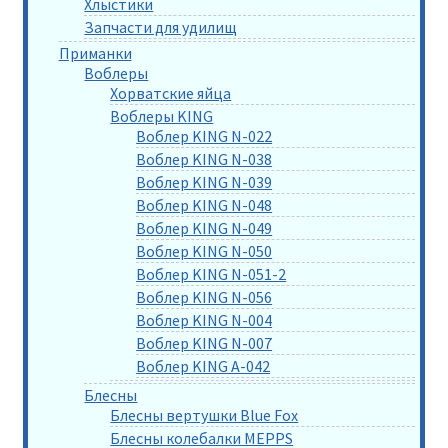
Хлыстики
Запчасти для удилищ
Приманки
Воблеры
Хорватские яйца
Воблеры KING
Воблер KING N-022
Воблер KING N-038
Воблер KING N-039
Воблер KING N-048
Воблер KING N-049
Воблер KING N-050
Воблер KING N-051-2
Воблер KING N-056
Воблер KING N-004
Воблер KING N-007
Воблер KING A-042
Блесны
Блесны вертушки Blue Fox
Блесны колебалки MEPPS