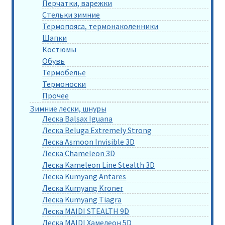
Перчатки, варежки
Стельки зимние
Термопояса, термонаколенники
Шапки
Костюмы
Обувь
Термобелье
Термоноски
Прочее
Зимние лески, шнуры
Леска Balsax Iguana
Леска Beluga Extremely Strong
Леска Asmoon Invisible 3D
Леска Chameleon 3D
Леска Kameleon Line Stealth 3D
Леска Kumyang Antares
Леска Kumyang Kroner
Леска Kumyang Tiagra
Леска MAIDI STEALTH 9D
Леска MAIDI Хамелеон 5D