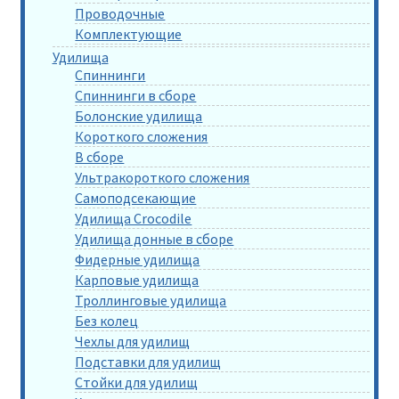
Проводочные
Комплектующие
Удилища
Спиннинги
Спиннинги в сборе
Болонские удилища
Короткого сложения
В сборе
Ультракороткого сложения
Самоподсекающие
Удилища Crocodile
Удилища донные в сборе
Фидерные удилища
Карповые удилища
Троллинговые удилища
Без колец
Чехлы для удилищ
Подставки для удилищ
Стойки для удилищ