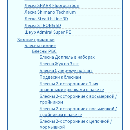
Леска SHARK Fluorocarbon
Леска Shimano Technium
Леска Stealth Line 3D
Леска STRONG 5D
Шнур Admiral Super PE
Зимние приманки
Блесны зимние
Блесны РВС
Блесна Доппель в наборах
Блесна Жук по 3 шт
Блесна Супер-жук по 2 шт
Подвески к блеснам
Блесны 2-х сторонние с 2-мя
впаенными крючками в пакете
Блесны 2-х сторонние с восьмеркой /
тройником
Блесны 2-х сторонние с восьмеркой /
тройником в пакете
Блесны 2-х сторонние с цепочкой /
мормышкой