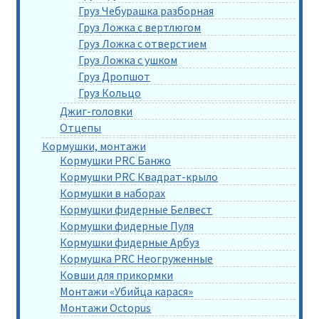
Груз Чебурашка разборная
Груз Ложка с вертлюгом
Груз Ложка с отверстием
Груз Ложка с ушком
Груз Дропшот
Груз Кольцо
Джиг-головки
Отцепы
Кормушки, монтажи
Кормушки PRC Банжо
Кормушки PRC Квадрат-крыло
Кормушки в наборах
Кормушки фидерные Белвест
Кормушки фидерные Пуля
Кормушки фидерные Арбуз
Кормушка PRC Неогруженные
Ковши для прикормки
Монтажи «Убийца карася»
Монтажи Octopus