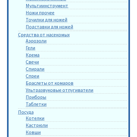
Мультиинструмент
Ножи прочее
Точилки для ножей
Подставки для ножей
Средства от насекомых
Аэрозоли
Гели
Крема
Свечи
Спирали
Спреи
Браслеты от комаров
Ультразвуковые отпугиватели
Приборы
Таблетки
Посуда
Котелки
Кастрюли
Ковши