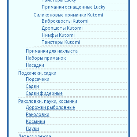
Приманки оснащенные Lucky
Силиконовые приманки Kutomi
Виброхвосты Kutomi
Дропшоты Kutomi
Нимфы Kutomi
Твистеры Kutomi
Приманки для нахлыста
Наборы приманок
Насадки
Подсачеки, садки
Подсачеки
Садки
Садки фидерные
Раколовки, пауки, косынки
Дорожки рыболовные
Раколовки
Косынки
Пауки
Летняя одежда