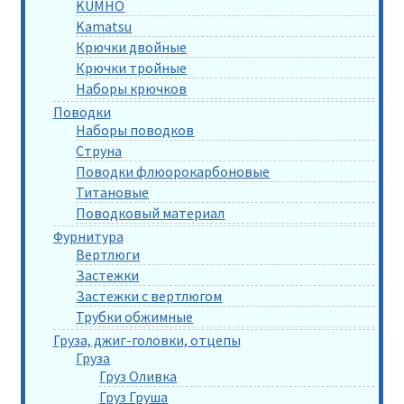
KUMHO
Kamatsu
Крючки двойные
Крючки тройные
Наборы крючков
Поводки
Наборы поводков
Струна
Поводки флюорокарбоновые
Титановые
Поводковый материал
Фурнитура
Вертлюги
Застежки
Застежки с вертлюгом
Трубки обжимные
Груза, джиг-головки, отцепы
Груза
Груз Оливка
Груз Груша