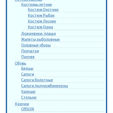
Костюмы летние
Костюм Охотник
Костюм Рыбак
Костюм Лесник
Костюм Горка
Дождевики, плащи
Жилеты рыболовные
Головные уборы
Перчатки
Прочее
Обувь
Берцы
Сапоги
Сапоги болотные
Сапоги полукомбинезоны
Калоши
Стельки
Крючки
ORSON