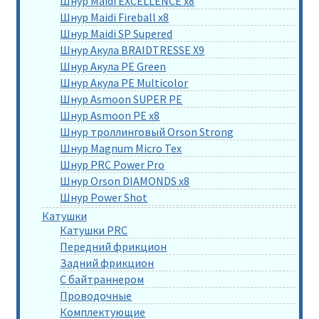
Шнур Maidi EXCELLENCE x8
Шнур Maidi Fireball x8
Шнур Maidi SP Supered
Шнур Акула BRAIDTRESSE X9
Шнур Акула PE Green
Шнур Акула PE Multicolor
Шнур Asmoon SUPER PE
Шнур Asmoon PE x8
Шнур троллинговый Orson Strong
Шнур Magnum Micro Tex
Шнур PRC Power Pro
Шнур Orson DIAMONDS x8
Шнур Power Shot
Катушки
Катушки PRC
Передний фрикцион
Задний фрикцион
С байтраннером
Проводочные
Комплектующие