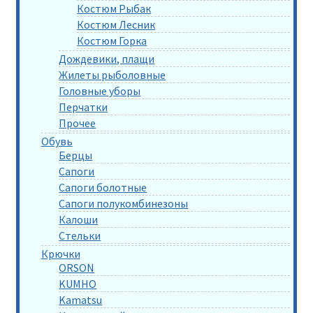
Костюм Рыбак
Костюм Лесник
Костюм Горка
Дождевики, плащи
Жилеты рыболовные
Головные уборы
Перчатки
Прочее
Обувь
Берцы
Сапоги
Сапоги болотные
Сапоги полукомбинезоны
Калоши
Стельки
Крючки
ORSON
KUMHO
Kamatsu