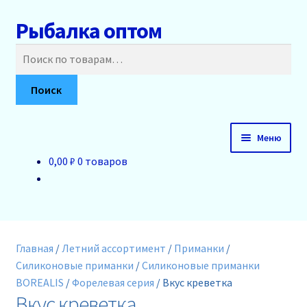
Рыбалка оптом
Перейти
Перейти
к
к
Искать:
навигации
содержимому
Поиск
Меню
0,00 ₽
0 товаров
Главная
О нас
Доставка и оплата
Главная
/
Летний ассортимент
/
Приманки
/
Силиконовые приманки
/
Силиконовые приманки
Акции
BOREALIS
/
Форелевая серия
/
Вкус креветка
Вкус креветка