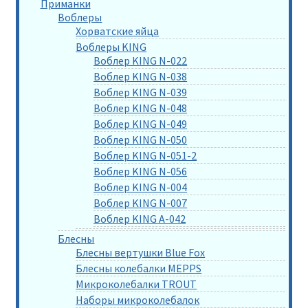
Приманки
Воблеры
Хорватские яйца
Воблеры KING
Воблер KING N-022
Воблер KING N-038
Воблер KING N-039
Воблер KING N-048
Воблер KING N-049
Воблер KING N-050
Воблер KING N-051-2
Воблер KING N-056
Воблер KING N-004
Воблер KING N-007
Воблер KING A-042
Блесны
Блесны вертушки Blue Fox
Блесны колебалки MEPPS
Микроколебалки TROUT
Наборы микроколебалок