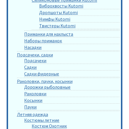
Силиконовые приманки Kutomi
Виброхвосты Kutomi
Дропшоты Kutomi
Нимфы Kutomi
Твистеры Kutomi
Приманки для нахлыста
Наборы приманок
Насадки
Подсачеки, садки
Подсачеки
Садки
Садки фидерные
Раколовки, пауки, косынки
Дорожки рыболовные
Раколовки
Косынки
Пауки
Летняя одежда
Костюмы летние
Костюм Охотник