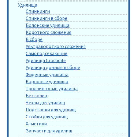
Удилища
Спиннинги
Спиннинги в сборе
Болонские удилища
Короткого сложения
В сборе
Ультракороткого сложения
Самоподсекающие
Удилища Crocodile
Удилища донные в сборе
Фидерные удилища
Карповые удилища
Троллинговые удилища
Без колец
Чехлы для удилищ
Подставки для удилищ
Стойки для удилищ
Хлыстики
Запчасти для удилищ