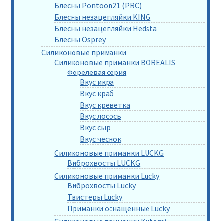
Блесны Pontoon21 (PRC)
Блесны незацепляйки KING
Блесны незацепляйки Hedsta
Блесны Osprey
Силиконовые приманки
Силиконовые приманки BOREALIS
Форелевая серия
Вкус икра
Вкус краб
Вкус креветка
Вкус лосось
Вкус сыр
Вкус чеснок
Силиконовые приманки LUCKG
Виброхвосты LUCKG
Силиконовые приманки Lucky
Виброхвосты Lucky
Твистеры Lucky
Приманки оснащенные Lucky