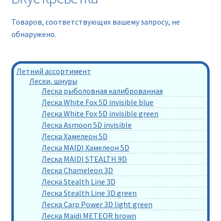
Новинки
Товаров, соответствующих вашему запросу, не
Прайс
обнаружено.
Контакты
Летний ассортимент
Лески, шнуры
Леска рыболовная калиброванная
Леска White Fox 5D invisible blue
Леска White Fox 5D invisible green
Леска Asmoon 5D invisible
Леска Хамелеон 5D
Леска MAIDI Хамелеон 5D
Леска MAIDI STEALTH 9D
Леска Chameleon 3D
Леска Stealth Line 3D
Леска Stealth Line 3D green
Леска Carp Power 3D light green
Леска Maidi METEOR brown