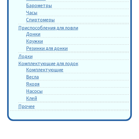
Барометры
Часы
Спиртомеры
Приспособления для ловли
Донки
Кружки
Резинки для донки
Лодки
Комплектующие для лодок
Комплектующие
Весла
Якоря
Насосы
Клей
Прочее