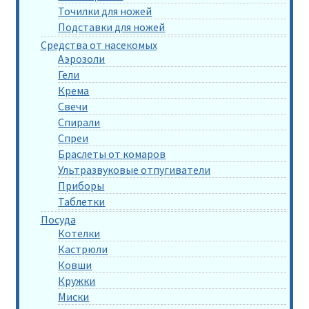
Точилки для ножей
Подставки для ножей
Средства от насекомых
Аэрозоли
Гели
Крема
Свечи
Спирали
Спреи
Браслеты от комаров
Ультразвуковые отпугиватели
Приборы
Таблетки
Посуда
Котелки
Кастрюли
Ковши
Кружки
Миски