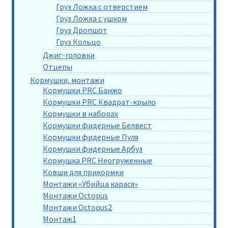
Груз Ложка с отверстием
Груз Ложка с ушком
Груз Дропшот
Груз Кольцо
Джиг-головки
Отцепы
Кормушки, монтажи
Кормушки PRC Банжо
Кормушки PRC Квадрат-крыло
Кормушки в наборах
Кормушки фидерные Белвест
Кормушки фидерные Пуля
Кормушки фидерные Арбуз
Кормушка PRC Неогруженные
Ковши для прикормки
Монтажи «Убийца карася»
Монтажи Octopus
Монтажи Octopus2
Монтаж1