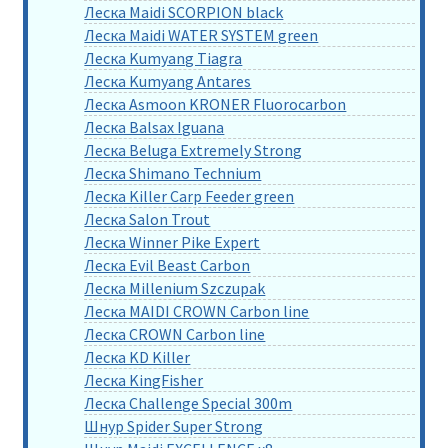
Леска Maidi SCORPION black
Леска Maidi WATER SYSTEM green
Леска Kumyang Tiagra
Леска Kumyang Antares
Леска Asmoon KRONER Fluorocarbon
Леска Balsax Iguana
Леска Beluga Extremely Strong
Леска Shimano Technium
Леска Killer Carp Feeder green
Леска Salon Trout
Леска Winner Pike Expert
Леска Evil Beast Carbon
Леска Millenium Szczupak
Леска MAIDI CROWN Carbon line
Леска CROWN Carbon line
Леска KD Killer
Леска KingFisher
Леска Challenge Special 300m
Шнур Spider Super Strong