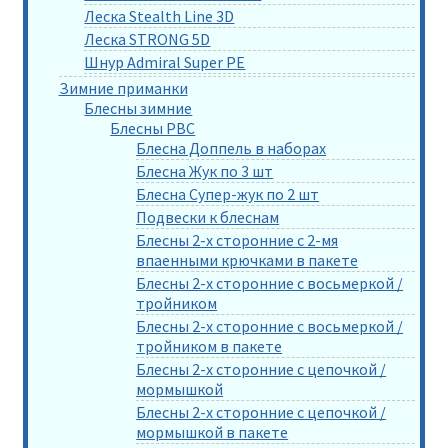
Леска Stealth Line 3D
Леска STRONG 5D
Шнур Admiral Super PE
Зимние приманки
Блесны зимние
Блесны РВС
Блесна Доппель в наборах
Блесна Жук по 3 шт
Блесна Супер-жук по 2 шт
Подвески к блеснам
Блесны 2-х сторонние с 2-мя
впаенными крючками в пакете
Блесны 2-х сторонние с восьмеркой /
тройником
Блесны 2-х сторонние с восьмеркой /
тройником в пакете
Блесны 2-х сторонние с цепочкой /
мормышкой
Блесны 2-х сторонние с цепочкой /
мормышкой в пакете