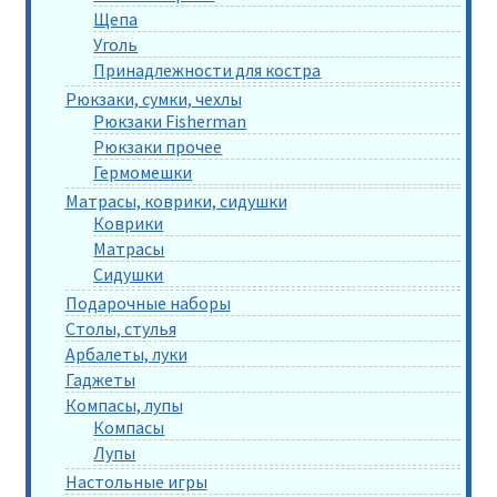
Щепа
Уголь
Принадлежности для костра
Рюкзаки, сумки, чехлы
Рюкзаки Fisherman
Рюкзаки прочее
Гермомешки
Матрасы, коврики, сидушки
Коврики
Матрасы
Сидушки
Подарочные наборы
Столы, стулья
Арбалеты, луки
Гаджеты
Компасы, лупы
Компасы
Лупы
Настольные игры