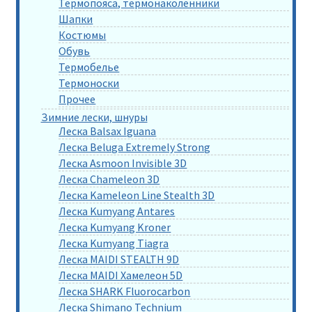
Термопояса, термонаколенники
Шапки
Костюмы
Обувь
Термобелье
Термоноски
Прочее
Зимние лески, шнуры
Леска Balsax Iguana
Леска Beluga Extremely Strong
Леска Asmoon Invisible 3D
Леска Chameleon 3D
Леска Kameleon Line Stealth 3D
Леска Kumyang Antares
Леска Kumyang Kroner
Леска Kumyang Tiagra
Леска MAIDI STEALTH 9D
Леска MAIDI Хамелеон 5D
Леска SHARK Fluorocarbon
Леска Shimano Technium