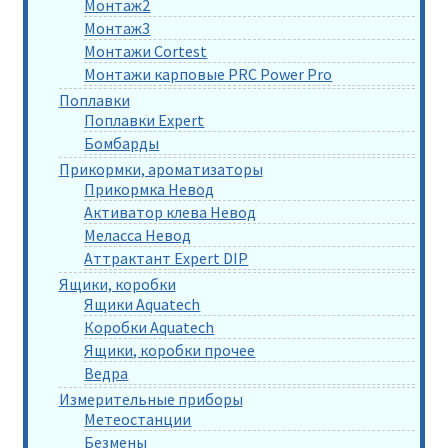
Монтаж2
Монтаж3
Монтажи Cortest
Монтажи карповые PRC Power Pro
Поплавки
Поплавки Expert
Бомбарды
Прикормки, ароматизаторы
Прикормка Невод
Активатор клева Невод
Меласса Невод
Аттрактант Expert DIP
Ящики, коробки
Ящики Aquatech
Коробки Aquatech
Ящики, коробки прочее
Ведра
Измерительные приборы
Метеостанции
Безмены