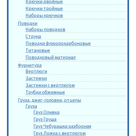
Крючки двойные
Крючки тройные
Наборы крючков
Поводки
Наборы поводков
Струна
Поводки флюорокарбоновые
Титановые
Поводковый материал
Фурнитура
Вертлюги
Застежки
Застежки с вертлюгом
Трубки обжимные
Груза, джиг-головки, отцепы
Груза
Груз Оливка
Груз Груша
Груз Чебурашка разборная
Груз Ложка с вертлюгом