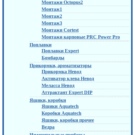
Монтажи Octopus2
Монтаж1
Монтаж2
Монтаж3
Монтажи Cortest
Монтажи карповые PRC Power Pro
Поплавки
Поплавки Expert
Бомбарды
Прикормки, ароматизаторы
Прикормка Невод
Активатор клева Невод
Меласса Невод
Аттрактант Expert DIP
Ящики, коробки
Ящики Aquatech
Коробки Aquatech
Ящики, коробки прочее
Ведра
Измерительные приборы