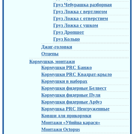
Груз Чебурашка разборная
Груз Ложка с вертлюгом
Груз Ложка с отверстием
Груз Ложка с ушком
Груз Дропшот
Груз Кольцо
Джиг-головки
Отцепы
Кормушки, монтажи
Кормушки PRC Банжо
Кормушки PRC Квадрат-крыло
Кормушки в наборах
Кормушки фидерные Белвест
Кормушки фидерные Пуля
Кормушки фидерные Арбуз
Кормушка PRC Неогруженные
Ковши для прикормки
Монтажи «Убийца карася»
Монтажи Octopus