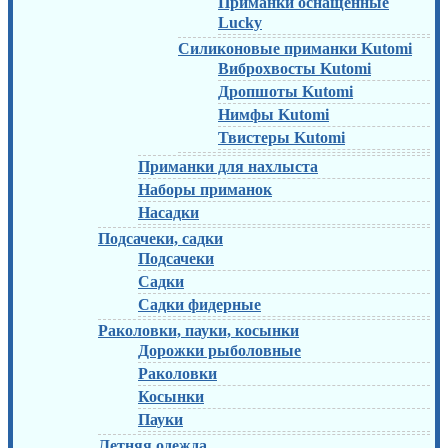
Приманки оснащенные
Lucky
Силиконовые приманки Kutomi
Виброхвосты Kutomi
Дропшоты Kutomi
Нимфы Kutomi
Твистеры Kutomi
Приманки для нахлыста
Наборы приманок
Насадки
Подсачеки, садки
Подсачеки
Садки
Садки фидерные
Раколовки, пауки, косынки
Дорожки рыболовные
Раколовки
Косынки
Пауки
Летняя одежда