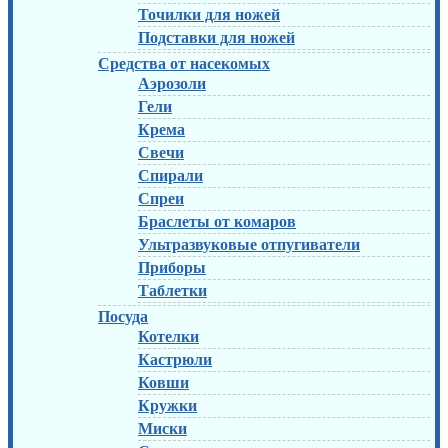
Точилки для ножей
Подставки для ножей
Средства от насекомых
Аэрозоли
Гели
Крема
Свечи
Спирали
Спреи
Браслеты от комаров
Ультразвуковые отпугиватели
Приборы
Таблетки
Посуда
Котелки
Кастрюли
Ковши
Кружки
Миски