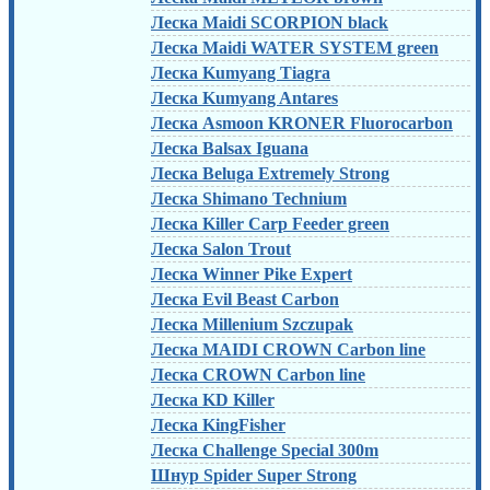
Леска Maidi SCORPION black
Леска Maidi WATER SYSTEM green
Леска Kumyang Tiagra
Леска Kumyang Antares
Леска Asmoon KRONER Fluorocarbon
Леска Balsax Iguana
Леска Beluga Extremely Strong
Леска Shimano Technium
Леска Killer Carp Feeder green
Леска Salon Trout
Леска Winner Pike Expert
Леска Evil Beast Carbon
Леска Millenium Szczupak
Леска MAIDI CROWN Carbon line
Леска CROWN Carbon line
Леска KD Killer
Леска KingFisher
Леска Challenge Special 300m
Шнур Spider Super Strong