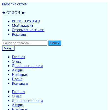
Перейти
Перейти
Рыбалка оптом
к
к
навигации
содержимому
★ ОРИОН ★
РЕГИСТРАЦИЯ
Мой аккаунт
Оформление заказа
Корзина
Искать:
Поиск
Меню
Главная
О нас
Доставка и оплата
Акции
Новинки
Прайс
Контакты
Главная
О нас
Доставка и оплата
Акции
Новинки