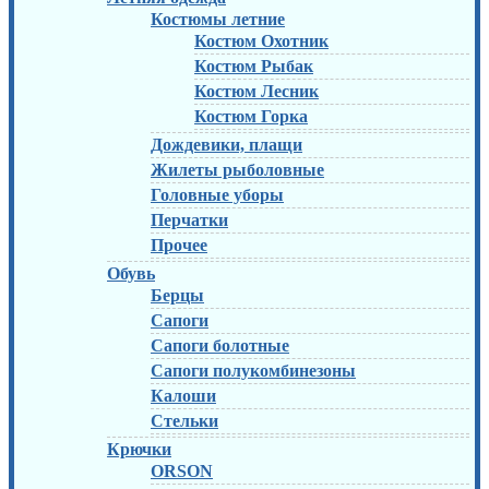
Костюмы летние
Костюм Охотник
Костюм Рыбак
Костюм Лесник
Костюм Горка
Дождевики, плащи
Жилеты рыболовные
Головные уборы
Перчатки
Прочее
Обувь
Берцы
Сапоги
Сапоги болотные
Сапоги полукомбинезоны
Калоши
Стельки
Крючки
ORSON