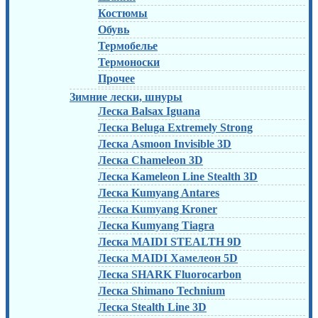
Костюмы
Обувь
Термобелье
Термоноски
Прочее
Зимние лески, шнуры
Леска Balsax Iguana
Леска Beluga Extremely Strong
Леска Asmoon Invisible 3D
Леска Chameleon 3D
Леска Kameleon Line Stealth 3D
Леска Kumyang Antares
Леска Kumyang Kroner
Леска Kumyang Tiagra
Леска MAIDI STEALTH 9D
Леска MAIDI Хамелеон 5D
Леска SHARK Fluorocarbon
Леска Shimano Technium
Леска Stealth Line 3D