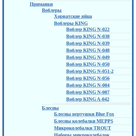
Приманки
Воблеры
Хорватские яйца
Воблеры KING
Воблер KING N-022
Воблер KING N-038
Воблер KING N-039
Воблер KING N-048
Воблер KING N-049
Воблер KING N-050
Воблер KING N-051-2
Воблер KING N-056
Воблер KING N-004
Воблер KING N-007
Воблер KING A-042
Блесны
Блесны вертушки Blue Fox
Блесны колебалки MEPPS
Микроколебалки TROUT
Наборы микроколебалок