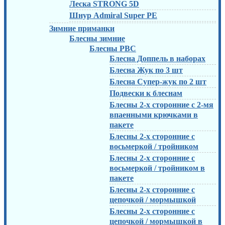
Леска STRONG 5D
Шнур Admiral Super PE
Зимние приманки
Блесны зимние
Блесны РВС
Блесна Доппель в наборах
Блесна Жук по 3 шт
Блесна Супер-жук по 2 шт
Подвески к блеснам
Блесны 2-х сторонние с 2-мя
впаенными крючками в
пакете
Блесны 2-х сторонние с
восьмеркой / тройником
Блесны 2-х сторонние с
восьмеркой / тройником в
пакете
Блесны 2-х сторонние с
цепочкой / мормышкой
Блесны 2-х сторонние с
цепочкой / мормышкой в