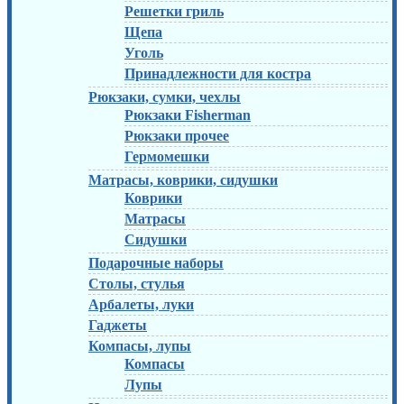
Решетки гриль
Щепа
Уголь
Принадлежности для костра
Рюкзаки, сумки, чехлы
Рюкзаки Fisherman
Рюкзаки прочее
Гермомешки
Матрасы, коврики, сидушки
Коврики
Матрасы
Сидушки
Подарочные наборы
Столы, стулья
Арбалеты, луки
Гаджеты
Компасы, лупы
Компасы
Лупы