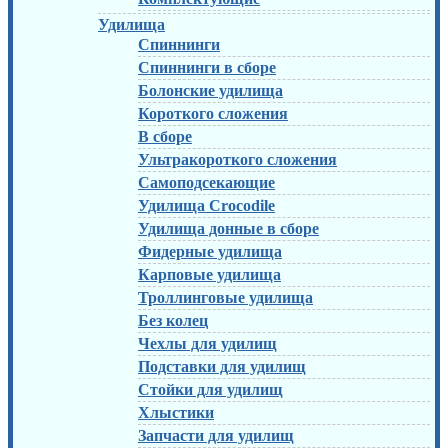
Удилища
Спиннинги
Спиннинги в сборе
Болонские удилища
Короткого сложения
В сборе
Ультракороткого сложения
Самоподсекающие
Удилища Crocodile
Удилища донные в сборе
Фидерные удилища
Карповые удилища
Троллинговые удилища
Без колец
Чехлы для удилищ
Подставки для удилищ
Стойки для удилищ
Хлыстики
Запчасти для удилищ