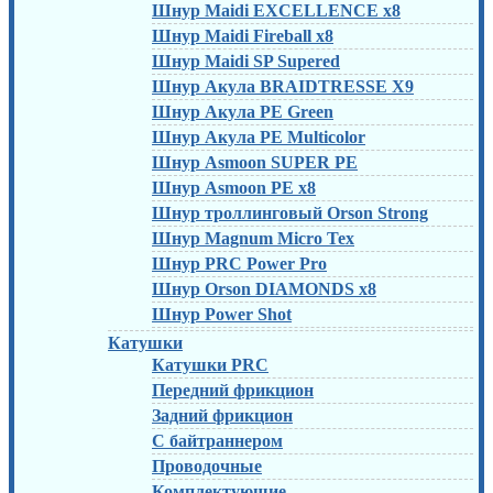
Шнур Maidi EXCELLENCE x8
Шнур Maidi Fireball x8
Шнур Maidi SP Supered
Шнур Акула BRAIDTRESSE X9
Шнур Акула PE Green
Шнур Акула PE Multicolor
Шнур Asmoon SUPER PE
Шнур Asmoon PE x8
Шнур троллинговый Orson Strong
Шнур Magnum Micro Tex
Шнур PRC Power Pro
Шнур Orson DIAMONDS x8
Шнур Power Shot
Катушки
Катушки PRC
Передний фрикцион
Задний фрикцион
С байтраннером
Проводочные
Комплектующие