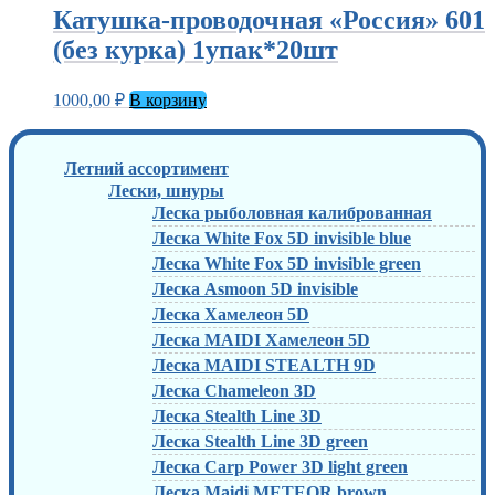
Катушка-проводочная «Россия» 601
(без курка) 1упак*20шт
1000,00
₽
В корзину
Летний ассортимент
Лески, шнуры
Леска рыболовная калиброванная
Леска White Fox 5D invisible blue
Леска White Fox 5D invisible green
Леска Asmoon 5D invisible
Леска Хамелеон 5D
Леска MAIDI Хамелеон 5D
Леска MAIDI STEALTH 9D
Леска Chameleon 3D
Леска Stealth Line 3D
Леска Stealth Line 3D green
Леска Carp Power 3D light green
Леска Maidi METEOR brown