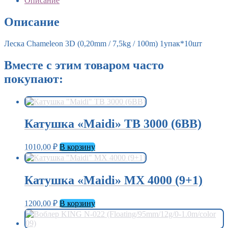
Описание
/
7,5kg
Описание
/
100m)
Леска Chameleon 3D (0,20mm / 7,5kg / 100m) 1упак*10шт
1упак*10шт
Вместе с этим товаром часто
покупают:
Катушка «Maidi» TB 3000 (6BB)
1010,00
₽
В корзину
Катушка «Maidi» MX 4000 (9+1)
1200,00
₽
В корзину