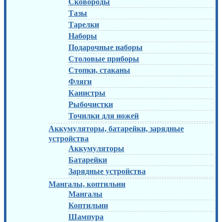
Сковороды
Тазы
Тарелки
Наборы
Подарочные наборы
Столовые приборы
Стопки, стаканы
Фляги
Канистры
Рыбочистки
Точилки для ножей
Аккумуляторы, батарейки, зарядные
устройства
Аккумуляторы
Батарейки
Зарядные устройства
Мангалы, коптильни
Мангалы
Коптильни
Шампура