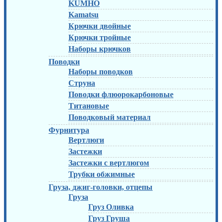
KUMHO
Kamatsu
Крючки двойные
Крючки тройные
Наборы крючков
Поводки
Наборы поводков
Струна
Поводки флюорокарбоновые
Титановые
Поводковый материал
Фурнитура
Вертлюги
Застежки
Застежки с вертлюгом
Трубки обжимные
Груза, джиг-головки, отцепы
Груза
Груз Оливка
Груз Груша