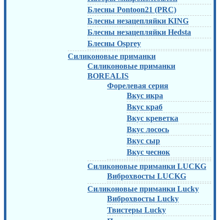
Блесны Pontoon21 (PRC)
Блесны незацепляйки KING
Блесны незацепляйки Hedsta
Блесны Osprey
Силиконовые приманки
Силиконовые приманки
BOREALIS
Форелевая серия
Вкус икра
Вкус краб
Вкус креветка
Вкус лосось
Вкус сыр
Вкус чеснок
Силиконовые приманки LUCKG
Виброхвосты LUCKG
Силиконовые приманки Lucky
Виброхвосты Lucky
Твистеры Lucky