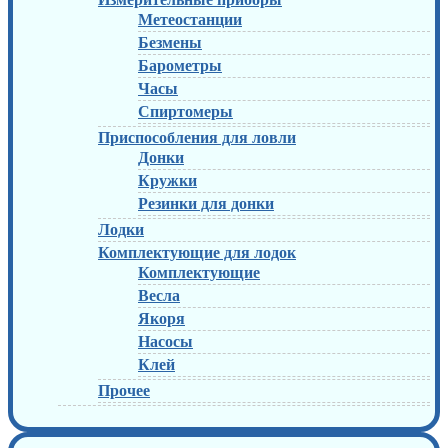
Метеостанции
Безмены
Барометры
Часы
Спиртомеры
Приспособления для ловли
Донки
Кружки
Резинки для донки
Лодки
Комплектующие для лодок
Комплектующие
Весла
Якоря
Насосы
Клей
Прочее