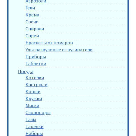
Аэрозоли
Гели
Крема
Свечи
Спирали
Спреи
Браслеты от комаров
Ультразвуковые отпугиватели
Приборы
Таблетки
Посуда
Котелки
Кастрюли
Ковши
Кружки
Миски
Сковороды
Тазы
Тарелки
Наборы