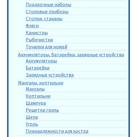
Подарочные наборы
Столовые приборы
Стопки, стаканы
Фляги
Канистры
Рыбочистки
Точилки для ножей
Аккумуляторы, батарейки, зарядные устройства
Аккумуляторы
Батарейки
Зарядные устройства
Мангалы, коптильни
Мангалы
Коптильни
Шампура
Решетки гриль
Щепа
Уголь
Принадлежности для костра