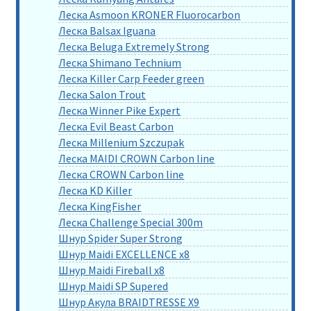
Леска Asmoon KRONER Fluorocarbon
Леска Balsax Iguana
Леска Beluga Extremely Strong
Леска Shimano Technium
Леска Killer Carp Feeder green
Леска Salon Trout
Леска Winner Pike Expert
Леска Evil Beast Carbon
Леска Millenium Szczupak
Леска MAIDI CROWN Carbon line
Леска CROWN Carbon line
Леска KD Killer
Леска KingFisher
Леска Challenge Special 300m
Шнур Spider Super Strong
Шнур Maidi EXCELLENCE x8
Шнур Maidi Fireball x8
Шнур Maidi SP Supered
Шнур Акула BRAIDTRESSE X9