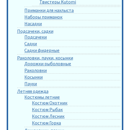
Твистеры Kutomi
Приманки для нахлыста
Наборы приманок
Насадки
Подсачеки, садки
Подсачеки
Садки
Садки фидерные
Раколовки, пауки, косынки
Дорожки рыболовные
Раколовки
Косынки
Пауки
Летняя одежда
Костюмы летние
Костюм Охотник
Костюм Рыбак
Костюм Лесник
Костюм Горка