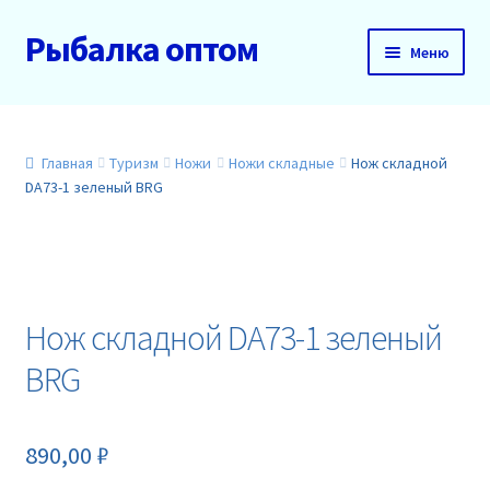
Рыбалка оптом
Перейти
Перейти
Меню
к
к
навигации
содержимому
Главная
О нас
Главная
Туризм
Ножи
Ножи складные
Нож складной
DA73-1 зеленый BRG
Доставка и оплата
Акции
Нож складной DA73-1 зеленый
Новинки
BRG
Прайс
890,00
₽
Контакты