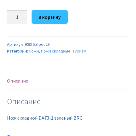
Количество
В корзину
товара
Нож
складной
DA73-
Артикул:
908f6bfeec23
Категории:
Ножи
,
Ножи складные
,
Туризм
1
зеленый
BRG
Описание
Описание
Нож складной DA73-1 зеленый BRG