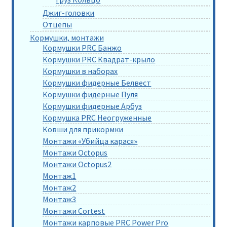
Джиг-головки
Отцепы
Кормушки, монтажи
Кормушки PRC Банжо
Кормушки PRC Квадрат-крыло
Кормушки в наборах
Кормушки фидерные Белвест
Кормушки фидерные Пуля
Кормушки фидерные Арбуз
Кормушка PRC Неогруженные
Ковши для прикормки
Монтажи «Убийца карася»
Монтажи Octopus
Монтажи Octopus2
Монтаж1
Монтаж2
Монтаж3
Монтажи Cortest
Монтажи карповые PRC Power Pro