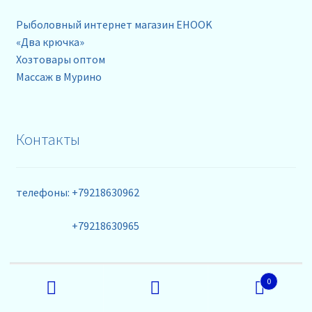
Рыболовный интернет магазин EHOOK
«Два крючка»
Хозтовары оптом
Массаж в Мурино
Контакты
телефоны: +79218630962
+79218630965
email: info@rybalka-opt.ru
Искать:
0
Поиск