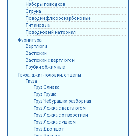
Наборы поводков
Струна
Поводки флюорокарбоновые
Титановые
Поводковый материал
Фурнитура
Вертлюги
Застежки
Застежки с вертлюгом
Трубки обжимные
Груза, джиг-головки, отцепы
Груза
Груз Оливка
Груз Груша
Груз Чебурашка разборная
Груз Ложка с вертлюгом
Груз Ложка с отверстием
Груз Ложка с ушком
Груз Дропшот
Груз Кольцо