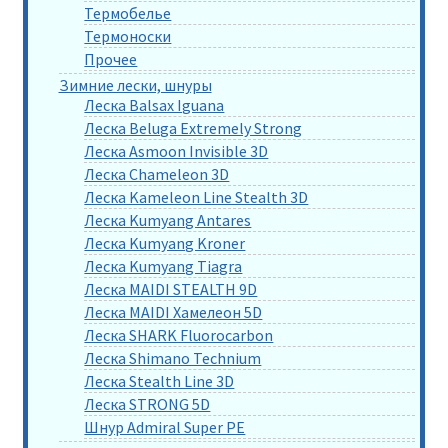
Термобелье
Термоноски
Прочее
Зимние лески, шнуры
Леска Balsax Iguana
Леска Beluga Extremely Strong
Леска Asmoon Invisible 3D
Леска Chameleon 3D
Леска Kameleon Line Stealth 3D
Леска Kumyang Antares
Леска Kumyang Kroner
Леска Kumyang Tiagra
Леска MAIDI STEALTH 9D
Леска MAIDI Хамелеон 5D
Леска SHARK Fluorocarbon
Леска Shimano Technium
Леска Stealth Line 3D
Леска STRONG 5D
Шнур Admiral Super PE