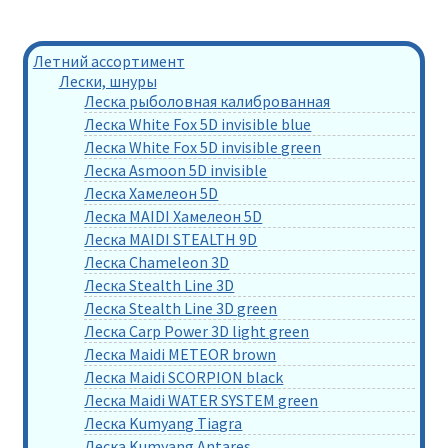
Летний ассортимент
Лески, шнуры
Леска рыболовная калиброванная
Леска White Fox 5D invisible blue
Леска White Fox 5D invisible green
Леска Asmoon 5D invisible
Леска Хамелеон 5D
Леска MAIDI Хамелеон 5D
Леска MAIDI STEALTH 9D
Леска Chameleon 3D
Леска Stealth Line 3D
Леска Stealth Line 3D green
Леска Carp Power 3D light green
Леска Maidi METEOR brown
Леска Maidi SCORPION black
Леска Maidi WATER SYSTEM green
Леска Kumyang Tiagra
Леска Kumyang Antares