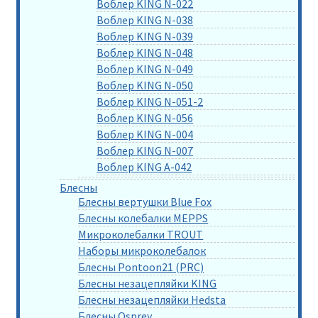
Воблер KING N-022
Воблер KING N-038
Воблер KING N-039
Воблер KING N-048
Воблер KING N-049
Воблер KING N-050
Воблер KING N-051-2
Воблер KING N-056
Воблер KING N-004
Воблер KING N-007
Воблер KING A-042
Блесны
Блесны вертушки Blue Fox
Блесны колебалки MEPPS
Микроколебалки TROUT
Наборы микроколебалок
Блесны Pontoon21 (PRC)
Блесны незацепляйки KING
Блесны незацепляйки Hedsta
Блесны Osprey