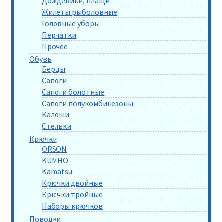
Дождевики, плащи
Жилеты рыболовные
Головные уборы
Перчатки
Прочее
Обувь
Берцы
Сапоги
Сапоги болотные
Сапоги полукомбинезоны
Калоши
Стельки
Крючки
ORSON
KUMHO
Kamatsu
Крючки двойные
Крючки тройные
Наборы крючков
Поводки