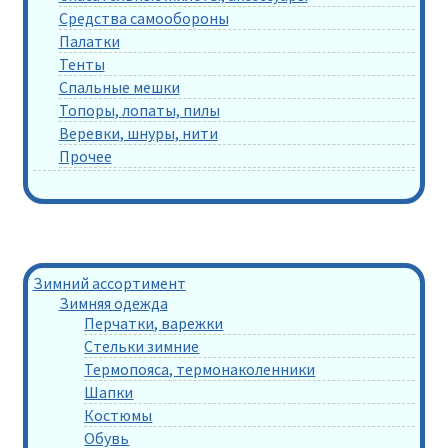
Средства самообороны
Палатки
Тенты
Спальные мешки
Топоры, лопаты, пилы
Веревки, шнуры, нити
Прочее
Зимний ассортимент
Зимняя одежда
Перчатки, варежки
Стельки зимние
Термопояса, термонаколенники
Шапки
Костюмы
Обувь