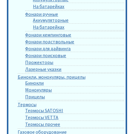
На батарейках
Фонари ручные
Аккумуляторные
На батарейках
Фонари кемпинговые
Фонари подствольные
Фонари для дайвинга
Фонари поисковые
Прожекторы
Лазерные указки
Бинокли, монокуляры, прицелы
Бинокли
Монокуляры
Прицелы
Термосы
Термосы SATOSHI
Термосы VETTA
Термосы прочее
Газовое оборудование