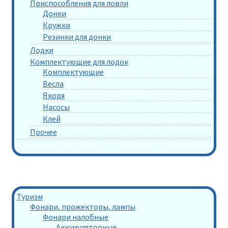
Приспособления для ловли
Донки
Кружки
Резинки для донки
Лодки
Комплектующие для лодок
Комплектующие
Весла
Якоря
Насосы
Клей
Прочее
Туризм
Фонари, прожекторы, лампы
Фонари налобные
Аккумуляторные