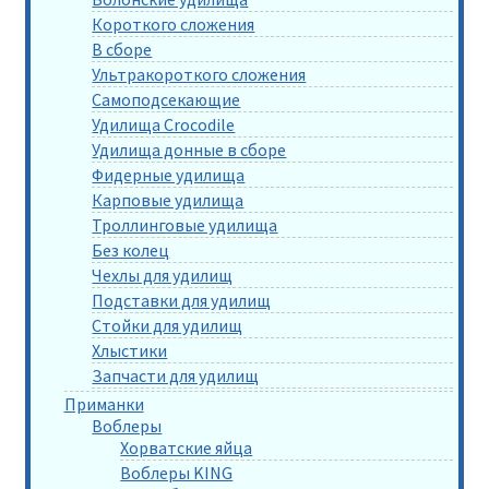
Короткого сложения
В сборе
Ультракороткого сложения
Самоподсекающие
Удилища Crocodile
Удилища донные в сборе
Фидерные удилища
Карповые удилища
Троллинговые удилища
Без колец
Чехлы для удилищ
Подставки для удилищ
Стойки для удилищ
Хлыстики
Запчасти для удилищ
Приманки
Воблеры
Хорватские яйца
Воблеры KING