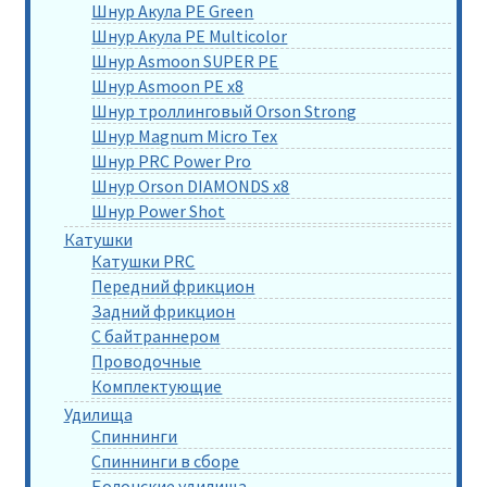
Шнур Акула PE Green
Шнур Акула PE Multicolor
Шнур Asmoon SUPER PE
Шнур Asmoon PE x8
Шнур троллинговый Orson Strong
Шнур Magnum Micro Tex
Шнур PRC Power Pro
Шнур Orson DIAMONDS x8
Шнур Power Shot
Катушки
Катушки PRC
Передний фрикцион
Задний фрикцион
С байтраннером
Проводочные
Комплектующие
Удилища
Спиннинги
Спиннинги в сборе
Болонские удилища