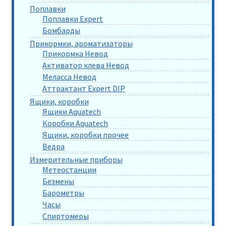
Поплавки
Поплавки Expert
Бомбарды
Прикормки, ароматизаторы
Прикормка Невод
Активатор клева Невод
Меласса Невод
Аттрактант Expert DIP
Ящики, коробки
Ящики Aquatech
Коробки Aquatech
Ящики, коробки прочее
Ведра
Измерительные приборы
Метеостанции
Безмены
Барометры
Часы
Спиртомеры