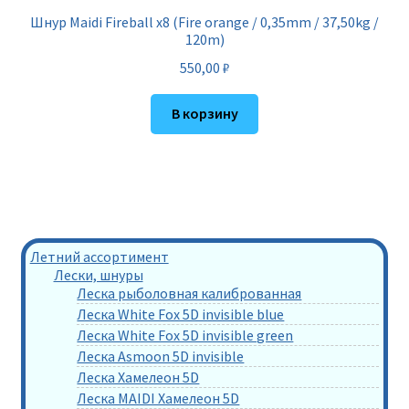
Шнур Maidi Fireball x8 (Fire orange / 0,35mm / 37,50kg /
120m)
550,00
₽
В корзину
Летний ассортимент
Лески, шнуры
Леска рыболовная калиброванная
Леска White Fox 5D invisible blue
Леска White Fox 5D invisible green
Леска Asmoon 5D invisible
Леска Хамелеон 5D
Леска MAIDI Хамелеон 5D