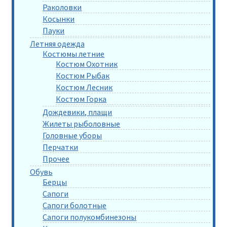
Раколовки
Косынки
Пауки
Летняя одежда
Костюмы летние
Костюм Охотник
Костюм Рыбак
Костюм Лесник
Костюм Горка
Дождевики, плащи
Жилеты рыболовные
Головные уборы
Перчатки
Прочее
Обувь
Берцы
Сапоги
Сапоги болотные
Сапоги полукомбинезоны