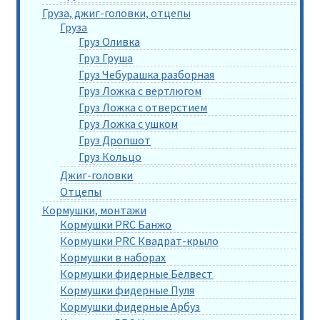
Груза, джиг-головки, отцепы
Груза
Груз Оливка
Груз Груша
Груз Чебурашка разборная
Груз Ложка с вертлюгом
Груз Ложка с отверстием
Груз Ложка с ушком
Груз Дропшот
Груз Кольцо
Джиг-головки
Отцепы
Кормушки, монтажи
Кормушки PRC Банжо
Кормушки PRC Квадрат-крыло
Кормушки в наборах
Кормушки фидерные Белвест
Кормушки фидерные Пуля
Кормушки фидерные Арбуз