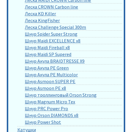
Леска CROWN Carbon line
Леска KD Killer
Леска KingFisher
Леска Challenge Special 300m
Шнур Spider Super Strong
Шнур Maidi EXCELLENCE x8
Шнур Maidi Fireball x8
Шнур Maidi SP Supered
Шнур Акула BRAIDTRESSE X9
Шнур Акула PE Green
Шнур Акула PE Multicolor
Шнур Asmoon SUPER PE
Шнур Asmoon PE x8
Шнур троллинговый Orson Strong
Шнур Magnum Micro Tex
Шнур PRC Power Pro
Шнур Orson DIAMONDS x8
Шнур Power Shot
Катушки