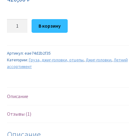
основе
опроса
пользовател
Количество
я
В корзину
товара
Джиг-
головка
"PRC"
Артикул:
eae74d2b2f35
Категории:
Груза, джиг-головки, отцепы
,
Джиг-головки
,
Летний
21г
ассортимент
(1упак*20шт)
Описание
Отзывы (1)
Описание