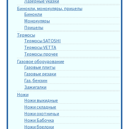
Лазерные указки
Бинокли, монокуляры, прицелы
Бинокли
Монокуляры
Прицелы
Термосы
Термосы SATOSHI
Термосы VETTA
Термосы прочее
Газовое оборудование
Газовые плиты
Газовые резаки
Газ, бензин
Зажигалки
Ножи
Ножи выкидные
Ножи складные
Ножи охотничьи
Ножи Бабочка
Ножи брелоки