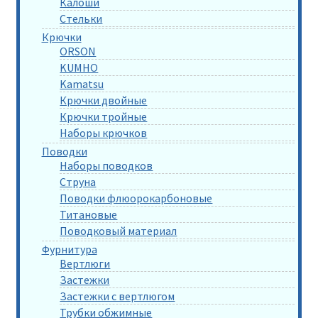
Калоши
Стельки
Крючки
ORSON
KUMHO
Kamatsu
Крючки двойные
Крючки тройные
Наборы крючков
Поводки
Наборы поводков
Струна
Поводки флюорокарбоновые
Титановые
Поводковый материал
Фурнитура
Вертлюги
Застежки
Застежки с вертлюгом
Трубки обжимные