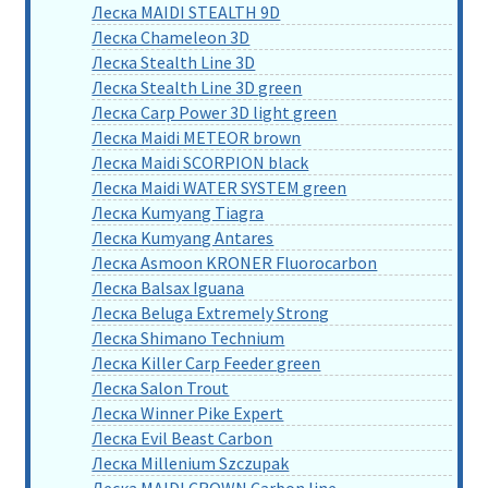
Леска MAIDI STEALTH 9D
Леска Chameleon 3D
Леска Stealth Line 3D
Леска Stealth Line 3D green
Леска Carp Power 3D light green
Леска Maidi METEOR brown
Леска Maidi SCORPION black
Леска Maidi WATER SYSTEM green
Леска Kumyang Tiagra
Леска Kumyang Antares
Леска Asmoon KRONER Fluorocarbon
Леска Balsax Iguana
Леска Beluga Extremely Strong
Леска Shimano Technium
Леска Killer Carp Feeder green
Леска Salon Trout
Леска Winner Pike Expert
Леска Evil Beast Carbon
Леска Millenium Szczupak
Леска MAIDI CROWN Carbon line