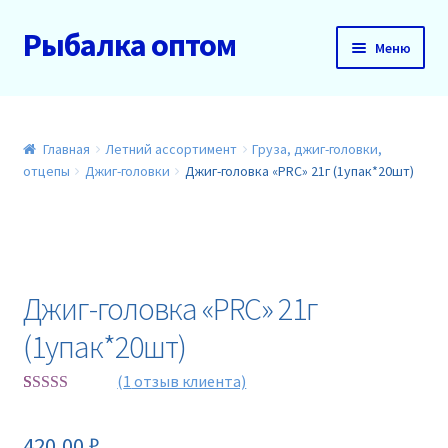
Рыбалка оптом
Перейти
Перейти
Меню
к
к
навигации
содержимому
Главная
О нас
Главная
Летний ассортимент
Груза, джиг-головки,
отцепы
Джиг-головки
Джиг-головка «PRC» 21г (1упак*20шт)
Доставка и оплата
Акции
Джиг-головка «PRC» 21г
Новинки
(1упак*20шт)
Прайс
(
1
отзыв клиента)
Рейтинг
1
Контакты
5.00
из 5 на
420,00
₽