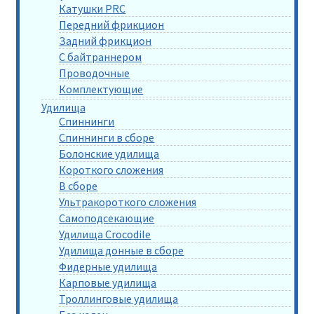
Катушки PRC
Передний фрикцион
Задний фрикцион
С байтраннером
Проводочные
Комплектующие
Удилища
Спиннинги
Спиннинги в сборе
Болонские удилища
Короткого сложения
В сборе
Ультракороткого сложения
Самоподсекающие
Удилища Crocodile
Удилища донные в сборе
Фидерные удилища
Карповые удилища
Троллинговые удилища