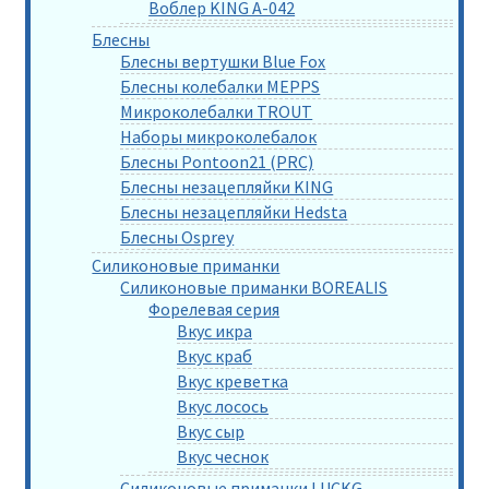
Воблер KING A-042
Блесны
Блесны вертушки Blue Fox
Блесны колебалки MEPPS
Микроколебалки TROUT
Наборы микроколебалок
Блесны Pontoon21 (PRC)
Блесны незацепляйки KING
Блесны незацепляйки Hedsta
Блесны Osprey
Силиконовые приманки
Силиконовые приманки BOREALIS
Форелевая серия
Вкус икра
Вкус краб
Вкус креветка
Вкус лосось
Вкус сыр
Вкус чеснок
Силиконовые приманки LUCKG