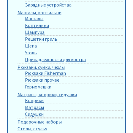
Зарядные устройства
Мангалы, коптильни
Мангалы
Коптильни
Шампура
Решетки гриль
Щепа
Уголь
Принадлежности для костра
Рюкзаки, сумки, чехлы
Рюкзаки Fisherman
Рюкзаки прочее
Гермомешки
Матрасы, коврики, сидушки
Коврики
Матрасы
Сидушки
Подарочные наборы
Столы, стулья