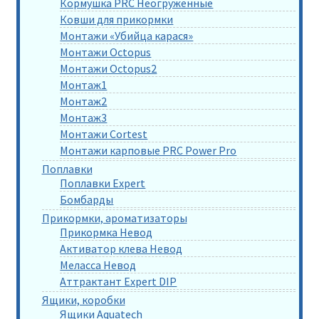
Кормушка PRC Неогруженные
Ковши для прикормки
Монтажи «Убийца карася»
Монтажи Octopus
Монтажи Octopus2
Монтаж1
Монтаж2
Монтаж3
Монтажи Cortest
Монтажи карповые PRC Power Pro
Поплавки
Поплавки Expert
Бомбарды
Прикормки, ароматизаторы
Прикормка Невод
Активатор клева Невод
Меласса Невод
Аттрактант Expert DIP
Ящики, коробки
Ящики Aquatech