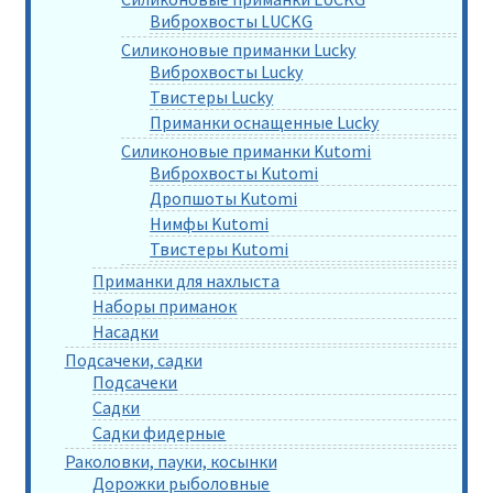
Виброхвосты LUCKG
Силиконовые приманки Lucky
Виброхвосты Lucky
Твистеры Lucky
Приманки оснащенные Lucky
Силиконовые приманки Kutomi
Виброхвосты Kutomi
Дропшоты Kutomi
Нимфы Kutomi
Твистеры Kutomi
Приманки для нахлыста
Наборы приманок
Насадки
Подсачеки, садки
Подсачеки
Садки
Садки фидерные
Раколовки, пауки, косынки
Дорожки рыболовные