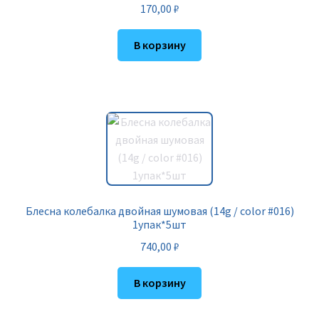
170,00
₽
В корзину
Блесна колебалка двойная шумовая (14g / color #016)
1упак*5шт
740,00
₽
В корзину