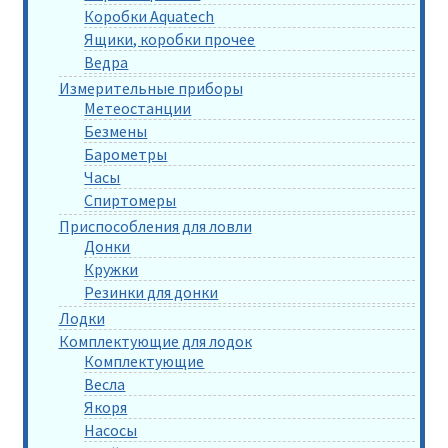
Коробки Aquatech
Ящики, коробки прочее
Ведра
Измерительные приборы
Метеостанции
Безмены
Барометры
Часы
Спиртомеры
Приспособления для ловли
Донки
Кружки
Резинки для донки
Лодки
Комплектующие для лодок
Комплектующие
Весла
Якоря
Насосы