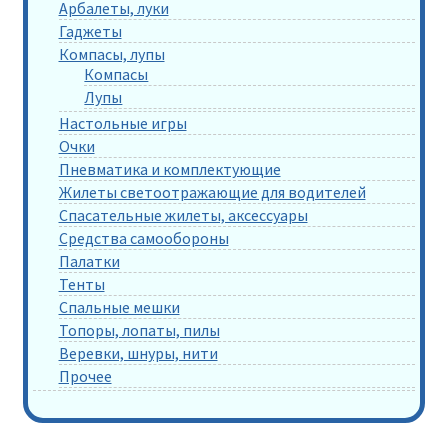
Арбалеты, луки
Гаджеты
Компасы, лупы
Компасы
Лупы
Настольные игры
Очки
Пневматика и комплектующие
Жилеты светоотражающие для водителей
Спасательные жилеты, аксессуары
Средства самообороны
Палатки
Тенты
Спальные мешки
Топоры, лопаты, пилы
Веревки, шнуры, нити
Прочее