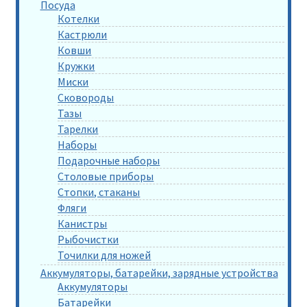
Посуда
Котелки
Кастрюли
Ковши
Кружки
Миски
Сковороды
Тазы
Тарелки
Наборы
Подарочные наборы
Столовые приборы
Стопки, стаканы
Фляги
Канистры
Рыбочистки
Точилки для ножей
Аккумуляторы, батарейки, зарядные устройства
Аккумуляторы
Батарейки