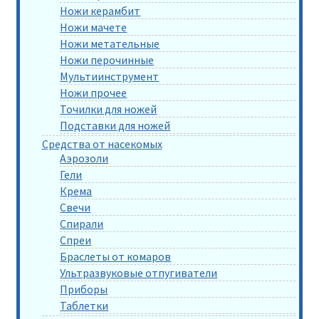
Ножи керамбит
Ножи мачете
Ножи метательные
Ножи перочинные
Мультиинструмент
Ножи прочее
Точилки для ножей
Подставки для ножей
Средства от насекомых
Аэрозоли
Гели
Крема
Свечи
Спирали
Спреи
Браслеты от комаров
Ультразвуковые отпугиватели
Приборы
Таблетки