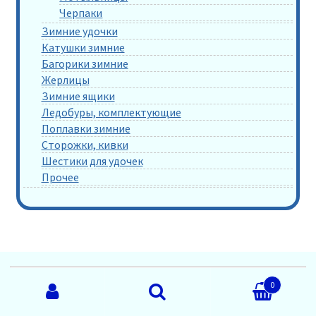
Черпаки
Зимние удочки
Катушки зимние
Багорики зимние
Жерлицы
Зимние ящики
Ледобуры, комплектующие
Поплавки зимние
Сторожки, кивки
Шестики для удочек
Прочее
Искать:
0
Карта сайта
Поиск