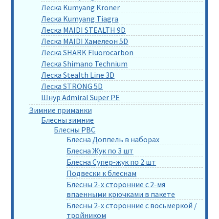
Леска Kumyang Kroner
Леска Kumyang Tiagra
Леска MAIDI STEALTH 9D
Леска MAIDI Хамелеон 5D
Леска SHARK Fluorocarbon
Леска Shimano Technium
Леска Stealth Line 3D
Леска STRONG 5D
Шнур Admiral Super PE
Зимние приманки
Блесны зимние
Блесны РВС
Блесна Доппель в наборах
Блесна Жук по 3 шт
Блесна Супер-жук по 2 шт
Подвески к блеснам
Блесны 2-х сторонние с 2-мя
впаенными крючками в пакете
Блесны 2-х сторонние с восьмеркой /
тройником