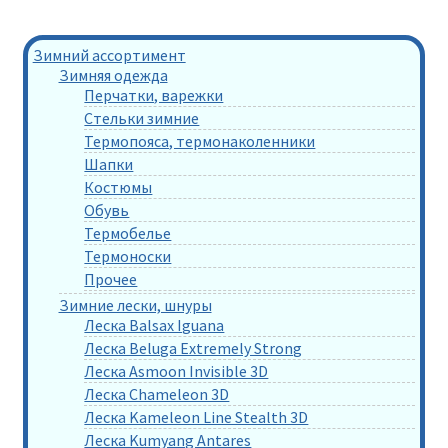
Зимний ассортимент
Зимняя одежда
Перчатки, варежки
Стельки зимние
Термопояса, термонаколенники
Шапки
Костюмы
Обувь
Термобелье
Термоноски
Прочее
Зимние лески, шнуры
Леска Balsax Iguana
Леска Beluga Extremely Strong
Леска Asmoon Invisible 3D
Леска Chameleon 3D
Леска Kameleon Line Stealth 3D
Леска Kumyang Antares