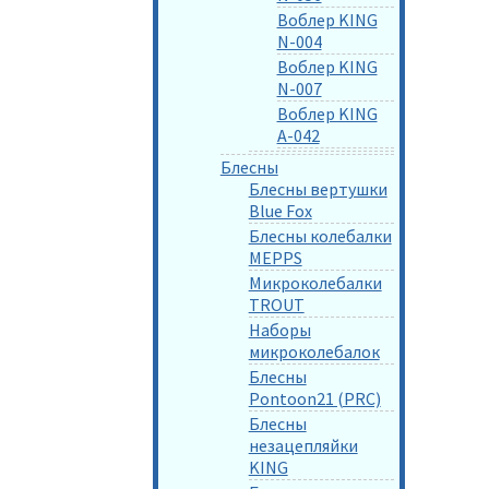
Воблер KING
N-004
Воблер KING
N-007
Воблер KING
A-042
Блесны
Блесны вертушки
Blue Fox
Блесны колебалки
MEPPS
Микроколебалки
TROUT
Наборы
микроколебалок
Блесны
Pontoon21 (PRC)
Блесны
незацепляйки
KING