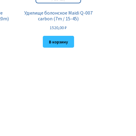
re
Удилище болонское Maidi Q-007
120m)
carbon (7m / 15-45)
1520,00
₽
В корзину