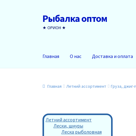
Рыбалка оптом
Перейти
Перейти
к
к
★ ОРИОН ★
навигации
содержимому
Главная
О нас
Доставка и оплата
Главная
Летний ассортимент
Груза, джиг-
Летний ассортимент
Лески, шнуры
Леска рыболовная