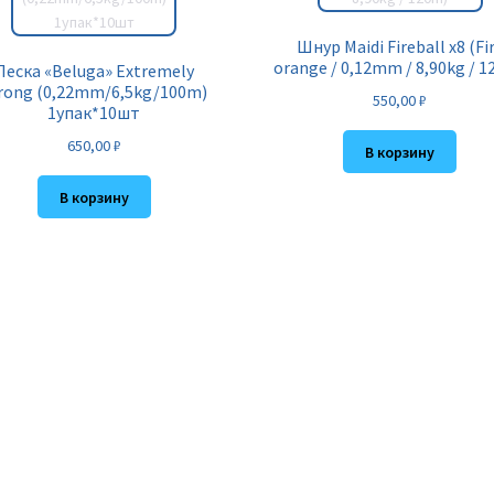
Шнур Maidi Fireball x8 (Fi
orange / 0,12mm / 8,90kg / 
Леска «Beluga» Extremely
rong (0,22mm/6,5kg/100m)
550,00
₽
1упак*10шт
650,00
₽
В корзину
В корзину