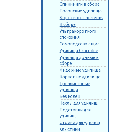
Спиннинги в сборе
Болонские удилища
Короткого сложения
В сборе
Ультракороткого
сложения
Самоподсекающие
Удилища Crocodile
Удилища донные в
сборе
Фидерные удилища
Карповые удилища
Троллинговые
удилища
Без колец
Чехлы для удилищ
Подставки для
удилищ
Стойки для удилищ
Хлыстики