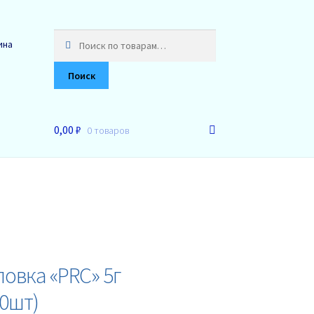
Искать:
ина
Поиск
0,00 ₽
0 товаров
овка «PRC» 5г
20шт)