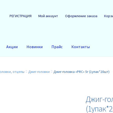
РЕГИСТРАЦИЯ
Мой аккаунт
Оформление заказа
Корз
Акции
Новинки
Прайс
Контакты
головки, отцепы
Джиг-головки
Джиг-головка «PRC» 5г (1упак*20шт)
Джиг-гол
(1упак*