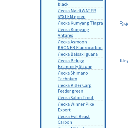
black
Леска Maidi WATER
SYSTEM green
Вм
Леска Kumyang Tiagra
Леска Kumyang
Antares
Леска Asmoon
KRONER Fluorocarbon
Леска Balsax Iguana
Шну
Леска Beluga
Extremely Strong
Леска Shimano
Technium
Леска Killer Carp
Feeder green
Леска Salon Trout
Леска Winner Pike
Expert
Леска Evil Beast
Carbon