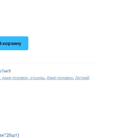
В корзину
b7ae9
, джиг-головки, отцепы
,
Джиг-головки
,
Летний
пак*20шт)