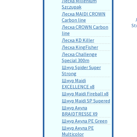
Леска Millenium
Szczupak
Леска MAIDI CROWN
Carbon line
St
Леска CROWN Carbon
line
Леска KD Killer
Леска KingFisher
Леска Challenge
Special 300m
Шнур Spider Super
Strong
Шнур Maidi
EXCELLENCE x8
Шнур Maidi Fireball x8
Шнур Maidi SP Supered
Шнур Акула
BRAIDTRESSE X9
Шнур Акула PE Green
Шнур Акула PE
Multicolor