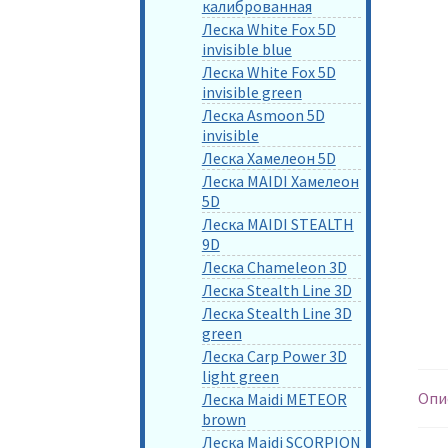
калиброванная
Леска White Fox 5D
invisible blue
Леска White Fox 5D
invisible green
Леска Asmoon 5D
invisible
Леска Хамелеон 5D
Леска MAIDI Хамелеон
5D
Леска MAIDI STEALTH
9D
Леска Chameleon 3D
Леска Stealth Line 3D
Леска Stealth Line 3D
green
Леска Carp Power 3D
light green
Опи
Леска Maidi METEOR
brown
Леска Maidi SCORPION