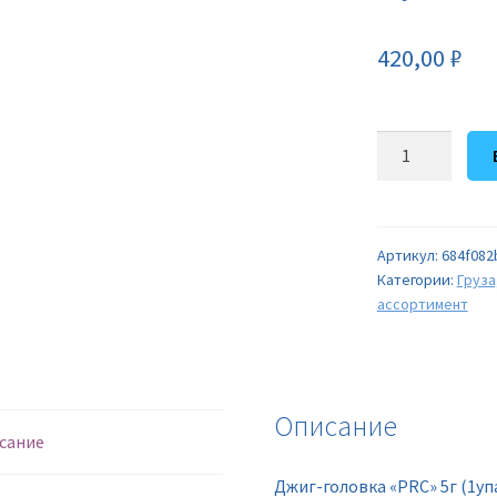
420,00
₽
Количество
товара
Джиг-
головка
"PRC"
Артикул:
684f082
Категории:
Груза
5г
ассортимент
(1упак*20шт)
Описание
сание
Джиг-головка «PRC» 5г (1у