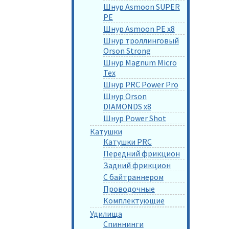
Шнур Asmoon SUPER
PE
Шнур Asmoon PE x8
Шнур троллинговый
Orson Strong
Шнур Magnum Micro
Tex
Шнур PRC Power Pro
Шнур Orson
DIAMONDS x8
Шнур Power Shot
Катушки
Катушки PRC
Передний фрикцион
Задний фрикцион
С байтраннером
Проводочные
Комплектующие
Удилища
Спиннинги