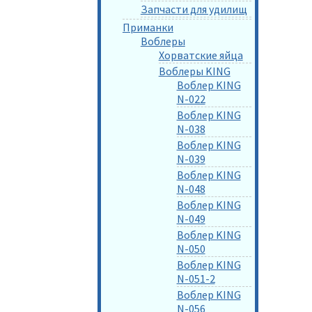
Запчасти для удилищ
Приманки
Воблеры
Хорватские яйца
Воблеры KING
Воблер KING
N-022
Воблер KING
N-038
Воблер KING
N-039
Воблер KING
N-048
Воблер KING
N-049
Воблер KING
N-050
Воблер KING
N-051-2
Воблер KING
N-056