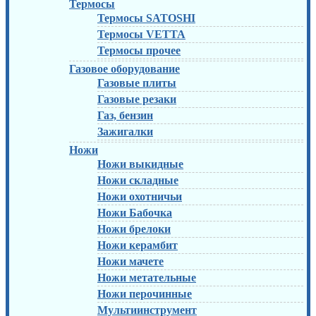
Термосы
Термосы SATOSHI
Термосы VETTA
Термосы прочее
Газовое оборудование
Газовые плиты
Газовые резаки
Газ, бензин
Зажигалки
Ножи
Ножи выкидные
Ножи складные
Ножи охотничьи
Ножи Бабочка
Ножи брелоки
Ножи керамбит
Ножи мачете
Ножи метательные
Ножи перочинные
Мультиинструмент