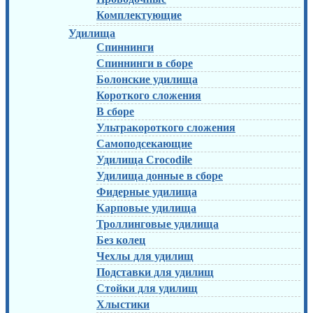
Комплектующие
Удилища
Спиннинги
Спиннинги в сборе
Болонские удилища
Короткого сложения
В сборе
Ультракороткого сложения
Самоподсекающие
Удилища Crocodile
Удилища донные в сборе
Фидерные удилища
Карповые удилища
Троллинговые удилища
Без колец
Чехлы для удилищ
Подставки для удилищ
Стойки для удилищ
Хлыстики