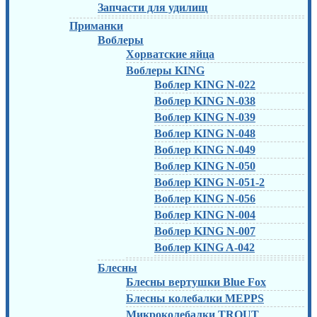
Запчасти для удилищ
Приманки
Воблеры
Хорватские яйца
Воблеры KING
Воблер KING N-022
Воблер KING N-038
Воблер KING N-039
Воблер KING N-048
Воблер KING N-049
Воблер KING N-050
Воблер KING N-051-2
Воблер KING N-056
Воблер KING N-004
Воблер KING N-007
Воблер KING A-042
Блесны
Блесны вертушки Blue Fox
Блесны колебалки MEPPS
Микроколебалки TROUT