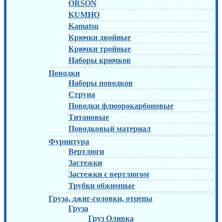
ORSON
KUMHO
Kamatsu
Крючки двойные
Крючки тройные
Наборы крючков
Поводки
Наборы поводков
Струна
Поводки флюорокарбоновые
Титановые
Поводковый материал
Фурнитура
Вертлюги
Застежки
Застежки с вертлюгом
Трубки обжимные
Груза, джиг-головки, отцепы
Груза
Груз Оливка