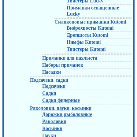
Твистеры Lucky
Приманки оснащенные
Lucky
Силиконовые приманки Kutomi
Виброхвосты Kutomi
Дропшоты Kutomi
Нимфы Kutomi
Твистеры Kutomi
Приманки для нахлыста
Наборы приманок
Насадки
Подсачеки, садки
Подсачеки
Садки
Садки фидерные
Раколовки, пауки, косынки
Дорожки рыболовные
Раколовки
Косынки
Пауки