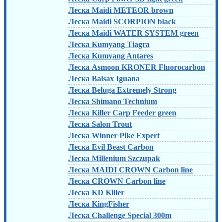
Леска Maidi METEOR brown
Леска Maidi SCORPION black
Леска Maidi WATER SYSTEM green
Леска Kumyang Tiagra
Леска Kumyang Antares
Леска Asmoon KRONER Fluorocarbon
Леска Balsax Iguana
Леска Beluga Extremely Strong
Леска Shimano Technium
Леска Killer Carp Feeder green
Леска Salon Trout
Леска Winner Pike Expert
Леска Evil Beast Carbon
Леска Millenium Szczupak
Леска MAIDI CROWN Carbon line
Леска CROWN Carbon line
Леска KD Killer
Леска KingFisher
Леска Challenge Special 300m