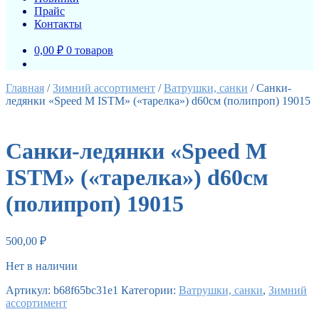
Прайс
Контакты
0,00 ₽
0 товаров
Главная
/
Зимний ассортимент
/
Ватрушки, санки
/
Санки-
ледянки «Speed M ISTM» («тарелка») d60см (полипроп) 19015
Санки-ледянки «Speed M
ISTM» («тарелка») d60см
(полипроп) 19015
500,00
₽
Нет в наличии
Артикул:
b68f65bc31e1
Категории:
Ватрушки, санки
,
Зимний
ассортимент