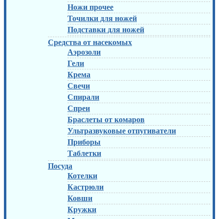
Ножи прочее
Точилки для ножей
Подставки для ножей
Средства от насекомых
Аэрозоли
Гели
Крема
Свечи
Спирали
Спреи
Браслеты от комаров
Ультразвуковые отпугиватели
Приборы
Таблетки
Посуда
Котелки
Кастрюли
Ковши
Кружки