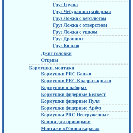
Груз Груша
Груз Чебурашка разборная
Груз Ложка с вертлюгом
Груз Ложка с отверстием
Груз Ложка с ушком
Груз Дропшот
Груз Кольцо
Джиг-головки
Отцепы
Кормушки, монтажи
Кормушки PRC Банжо
Кормушки PRC Квадрат-крыло
Кормушки в наборах
Кормушки фидерные Белвест
Кормушки фидерные Пуля
Кормушки фидерные Арбуз
Кормушка PRC Неогруженные
Ковши для прикормки
Монтажи «Убийца карася»