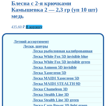
Блесна с 2-я крючками
Камышевка 2 — 2,3 гр (уп 10 шт)
медь
435,60
₽
В корзину
Летний ассортимент
Лески, шнуры
Леска рыболовная калиброванная
Леска White Fox 5D invisible blue
Леска White Fox 5D invisible green
Леска Asmoon 5D invisible
Леска Хамелеон 5D
Леска MAIDI Хамелеон 5D
Леска MAIDI STEALTH 9D
Леска Chameleon 3D
Леска Stealth Line 3D
Леска Stealth Line 3D green
Леска Carp Power 3D light green