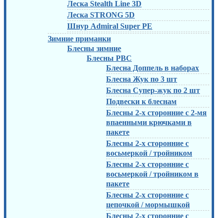
Леска Stealth Line 3D
Леска STRONG 5D
Шнур Admiral Super PE
Зимние приманки
Блесны зимние
Блесны РВС
Блесна Доппель в наборах
Блесна Жук по 3 шт
Блесна Супер-жук по 2 шт
Подвески к блеснам
Блесны 2-х сторонние с 2-мя
впаенными крючками в
пакете
Блесны 2-х сторонние с
восьмеркой / тройником
Блесны 2-х сторонние с
восьмеркой / тройником в
пакете
Блесны 2-х сторонние с
цепочкой / мормышкой
Блесны 2-х сторонние с