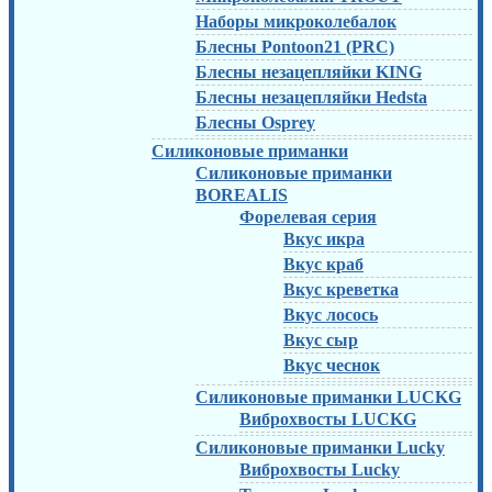
Наборы микроколебалок
Блесны Pontoon21 (PRC)
Блесны незацепляйки KING
Блесны незацепляйки Hedsta
Блесны Osprey
Силиконовые приманки
Силиконовые приманки
BOREALIS
Форелевая серия
Вкус икра
Вкус краб
Вкус креветка
Вкус лосось
Вкус сыр
Вкус чеснок
Силиконовые приманки LUCKG
Виброхвосты LUCKG
Силиконовые приманки Lucky
Виброхвосты Lucky