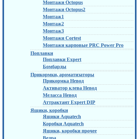
Монтажи Octopus
Монтажи Octopus2
Монтаж1
Монтаж2
Монтаж3
Монтажи Cortest
Монтажи карповые PRC Power Pro
Поплавки
Поплавки Expert
Бомбарды
Прикормки, ароматизаторы
Прикормка Невод
Активатор клева Невод
Меласса Невод
Аттрактант Expert DIP
Ящики, коробки
Ящики Aquatech
Коробки Aquatech
Ящики, коробки прочее
Ведра