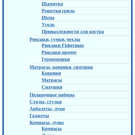
Шампура
Решетки гриль
Щепа
Уголь
Принадлежности для костра
Рюкзаки, сумки, чехлы
Рюкзаки Fisherman
Рюкзаки прочее
Гермомешки
Матрасы, коврики, сидушки
Коврики
Матрасы
Сидушки
Подарочные наборы
Столы, стулья
Арбалеты, луки
Гаджеты
Компасы, лупы
Компасы