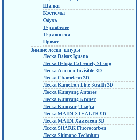
Шапки
Костюмы
Обувь
Термобелье
Термоноски
Прочее
Зимние лески, шнуры
Леска Balsax Iguana
Леска Beluga Extremely Strong
Леска Asmoon Invisible 3D
Леска Chameleon 3D
Леска Kameleon Line Stealth 3D
Леска Kumyang Antares
Леска Kumyang Kroner
Леска Kumyang Tiagra
Леска MAIDI STEALTH 9D
Леска MAIDI Хамелеон 5D
Леска SHARK Fluorocarbon
Леска Shimano Technium