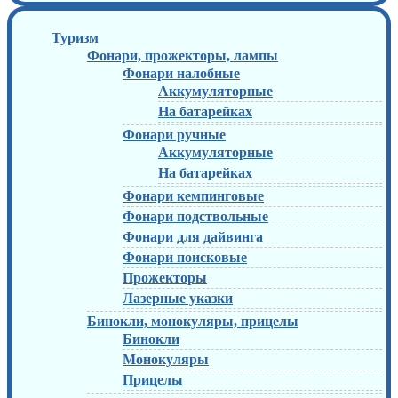
Туризм
Фонари, прожекторы, лампы
Фонари налобные
Аккумуляторные
На батарейках
Фонари ручные
Аккумуляторные
На батарейках
Фонари кемпинговые
Фонари подствольные
Фонари для дайвинга
Фонари поисковые
Прожекторы
Лазерные указки
Бинокли, монокуляры, прицелы
Бинокли
Монокуляры
Прицелы