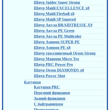
Шнур Spider Super Strong
Шнур Maidi EXCELLENCE x8
Шнур Maidi Fireball x8
Шнур Maidi SP Supered
Шнур Акула BRAIDTRESSE X9
Шнур Акула PE Green
Шнур Акула PE Multicolor
Шнур Asmoon SUPER PE
Шнур Asmoon PE x8
Шнур троллинговый Orson Strong
Шнур Magnum Micro Tex
Шнур PRC Power Pro
Шнур Orson DIAMONDS x8
Шнур Power Shot
Катушки
Катушки PRC
Передний фрикцион
Задний фрикцион
С байтраннером
Проводочные