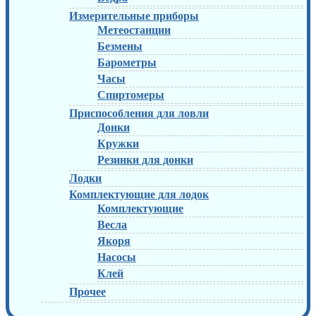
Измерительные приборы
Метеостанции
Безмены
Барометры
Часы
Спиртомеры
Приспособления для ловли
Донки
Кружки
Резинки для донки
Лодки
Комплектующие для лодок
Комплектующие
Весла
Якоря
Насосы
Клей
Прочее