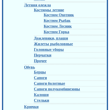
Летняя одежда
Костюмы летние
Костюм Охотник
Костюм Рыбак
Костюм Лесник
Костюм Горка
Дождевики, плащи
Жилеты рыболовные
Головные уборы
Перчатки
Прочее
Обувь
Берцы
Сапоги
Сапоги болотные
Сапоги полукомбинезоны
Калоши
Стельки
Крючки