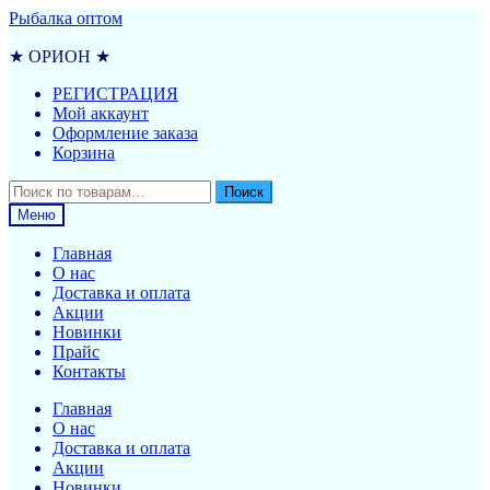
Перейти
Перейти
Рыбалка оптом
к
к
навигации
содержимому
★ ОРИОН ★
РЕГИСТРАЦИЯ
Мой аккаунт
Оформление заказа
Корзина
Искать:
Поиск
Меню
Главная
О нас
Доставка и оплата
Акции
Новинки
Прайс
Контакты
Главная
О нас
Доставка и оплата
Акции
Новинки