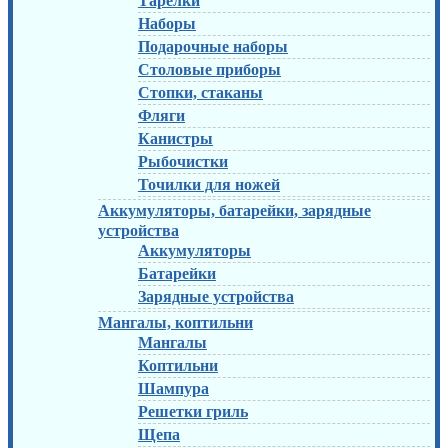
Тарелки
Наборы
Подарочные наборы
Столовые приборы
Стопки, стаканы
Фляги
Канистры
Рыбочистки
Точилки для ножей
Аккумуляторы, батарейки, зарядные
устройства
Аккумуляторы
Батарейки
Зарядные устройства
Мангалы, коптильни
Мангалы
Коптильни
Шампура
Решетки гриль
Щепа