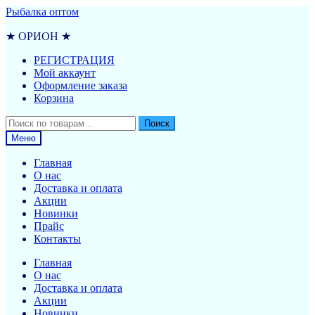
Перейти
Перейти
Рыбалка оптом
к
к
навигации
содержимому
★ ОРИОН ★
РЕГИСТРАЦИЯ
Мой аккаунт
Оформление заказа
Корзина
Искать:
Поиск
Меню
Главная
О нас
Доставка и оплата
Акции
Новинки
Прайс
Контакты
Главная
О нас
Доставка и оплата
Акции
Новинки