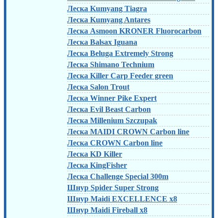
Леска Kumyang Tiagra
Леска Kumyang Antares
Леска Asmoon KRONER Fluorocarbon
Леска Balsax Iguana
Леска Beluga Extremely Strong
Леска Shimano Technium
Леска Killer Carp Feeder green
Леска Salon Trout
Леска Winner Pike Expert
Леска Evil Beast Carbon
Леска Millenium Szczupak
Леска MAIDI CROWN Carbon line
Леска CROWN Carbon line
Леска KD Killer
Леска KingFisher
Леска Challenge Special 300m
Шнур Spider Super Strong
Шнур Maidi EXCELLENCE x8
Шнур Maidi Fireball x8