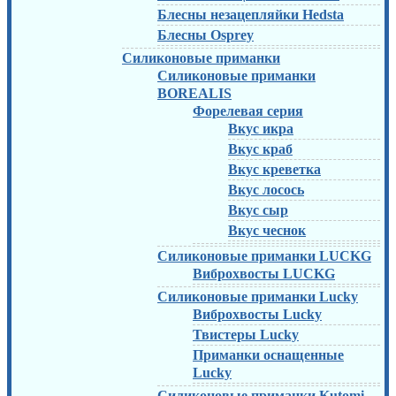
Блесны незацепляйки Hedsta
Блесны Osprey
Силиконовые приманки
Силиконовые приманки
BOREALIS
Форелевая серия
Вкус икра
Вкус краб
Вкус креветка
Вкус лосось
Вкус сыр
Вкус чеснок
Силиконовые приманки LUCKG
Виброхвосты LUCKG
Силиконовые приманки Lucky
Виброхвосты Lucky
Твистеры Lucky
Приманки оснащенные
Lucky
Силиконовые приманки Kutomi