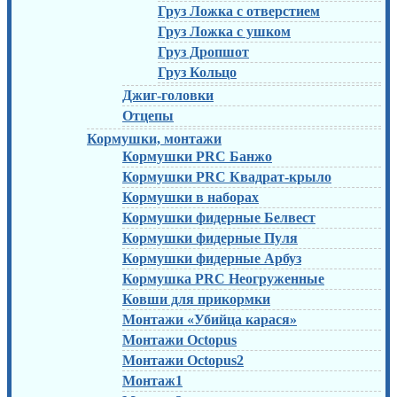
Груз Ложка с отверстием
Груз Ложка с ушком
Груз Дропшот
Груз Кольцо
Джиг-головки
Отцепы
Кормушки, монтажи
Кормушки PRC Банжо
Кормушки PRC Квадрат-крыло
Кормушки в наборах
Кормушки фидерные Белвест
Кормушки фидерные Пуля
Кормушки фидерные Арбуз
Кормушка PRC Неогруженные
Ковши для прикормки
Монтажи «Убийца карася»
Монтажи Octopus
Монтажи Octopus2
Монтаж1