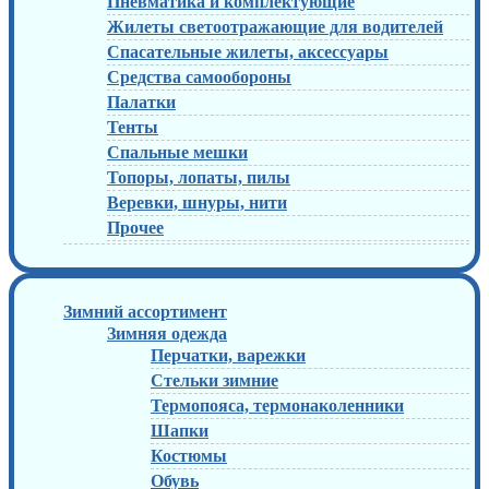
Пневматика и комплектующие
Жилеты светоотражающие для водителей
Спасательные жилеты, аксессуары
Средства самообороны
Палатки
Тенты
Спальные мешки
Топоры, лопаты, пилы
Веревки, шнуры, нити
Прочее
Зимний ассортимент
Зимняя одежда
Перчатки, варежки
Стельки зимние
Термопояса, термонаколенники
Шапки
Костюмы
Обувь