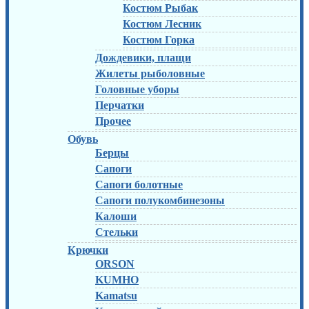
Костюм Рыбак
Костюм Лесник
Костюм Горка
Дождевики, плащи
Жилеты рыболовные
Головные уборы
Перчатки
Прочее
Обувь
Берцы
Сапоги
Сапоги болотные
Сапоги полукомбинезоны
Калоши
Стельки
Крючки
ORSON
KUMHO
Kamatsu