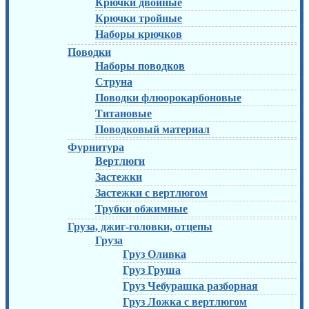
Крючки двойные
Крючки тройные
Наборы крючков
Поводки
Наборы поводков
Струна
Поводки флюорокарбоновые
Титановые
Поводковый материал
Фурнитура
Вертлюги
Застежки
Застежки с вертлюгом
Трубки обжимные
Груза, джиг-головки, отцепы
Груза
Груз Оливка
Груз Груша
Груз Чебурашка разборная
Груз Ложка с вертлюгом