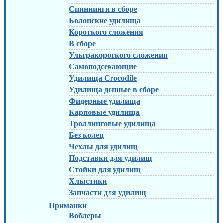
Спиннинги в сборе
Болонские удилища
Короткого сложения
В сборе
Ультракороткого сложения
Самоподсекающие
Удилища Crocodile
Удилища донные в сборе
Фидерные удилища
Карповые удилища
Троллинговые удилища
Без колец
Чехлы для удилищ
Подставки для удилищ
Стойки для удилищ
Хлыстики
Запчасти для удилищ
Приманки
Воблеры