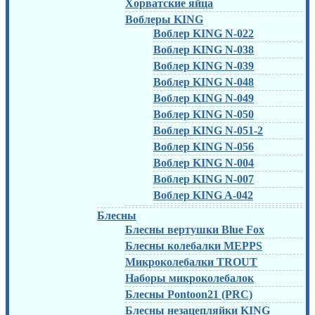
Хорватские яйца
Воблеры KING
Воблер KING N-022
Воблер KING N-038
Воблер KING N-039
Воблер KING N-048
Воблер KING N-049
Воблер KING N-050
Воблер KING N-051-2
Воблер KING N-056
Воблер KING N-004
Воблер KING N-007
Воблер KING A-042
Блесны
Блесны вертушки Blue Fox
Блесны колебалки MEPPS
Микроколебалки TROUT
Наборы микроколебалок
Блесны Pontoon21 (PRC)
Блесны незацепляйки KING