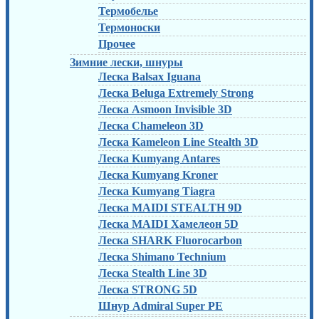
Термобелье
Термоноски
Прочее
Зимние лески, шнуры
Леска Balsax Iguana
Леска Beluga Extremely Strong
Леска Asmoon Invisible 3D
Леска Chameleon 3D
Леска Kameleon Line Stealth 3D
Леска Kumyang Antares
Леска Kumyang Kroner
Леска Kumyang Tiagra
Леска MAIDI STEALTH 9D
Леска MAIDI Хамелеон 5D
Леска SHARK Fluorocarbon
Леска Shimano Technium
Леска Stealth Line 3D
Леска STRONG 5D
Шнур Admiral Super PE