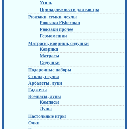
Уголь
Принадлежности для костра
Рюкзаки, сумки, чехлы
Рюкзаки Fisherman
Рюкзаки прочее
Гермомешки
Матрасы, коврики, сидушки
Коврики
Матрасы
Сидушки
Подарочные наборы
Столы, стулья
Арбалеты, луки
Гаджеты
Компасы, лупы
Компасы
Лупы
Настольные игры
Очки