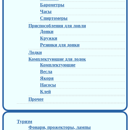
Барометры
Часы
Спиртомеры
Приспособления для ловли
Донки
Кружки
Резинки для донки
Лодки
Комплектующие для лодок
Комплектующие
Весла
Якоря
Насосы
Клей
Прочее
Туризм
Фонари, прожекторы, лампы