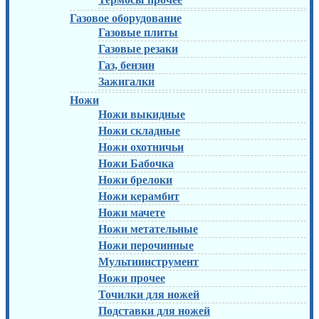
Газовое оборудование
Газовые плиты
Газовые резаки
Газ, бензин
Зажигалки
Ножи
Ножи выкидные
Ножи складные
Ножи охотничьи
Ножи Бабочка
Ножи брелоки
Ножи керамбит
Ножи мачете
Ножи метательные
Ножи перочинные
Мультиинструмент
Ножи прочее
Точилки для ножей
Подставки для ножей