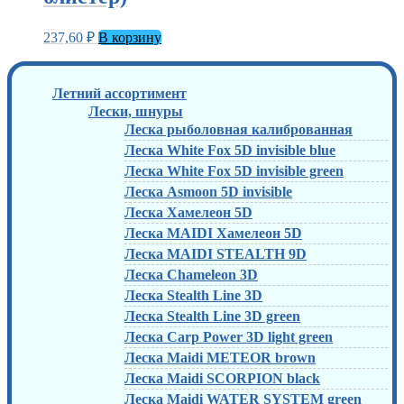
237,60
₽
В корзину
Летний ассортимент
Лески, шнуры
Леска рыболовная калиброванная
Леска White Fox 5D invisible blue
Леска White Fox 5D invisible green
Леска Asmoon 5D invisible
Леска Хамелеон 5D
Леска MAIDI Хамелеон 5D
Леска MAIDI STEALTH 9D
Леска Chameleon 3D
Леска Stealth Line 3D
Леска Stealth Line 3D green
Леска Carp Power 3D light green
Леска Maidi METEOR brown
Леска Maidi SCORPION black
Леска Maidi WATER SYSTEM green