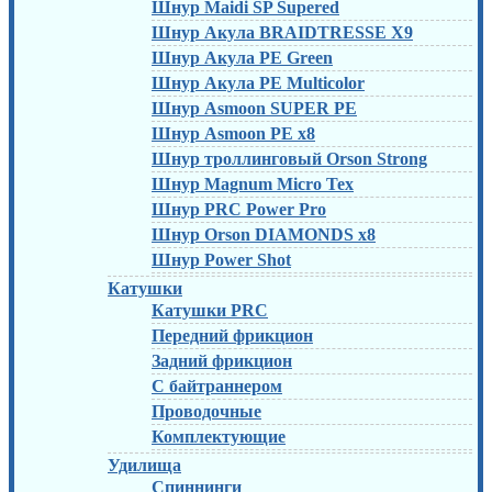
Шнур Maidi SP Supered
Шнур Акула BRAIDTRESSE X9
Шнур Акула PE Green
Шнур Акула PE Multicolor
Шнур Asmoon SUPER PE
Шнур Asmoon PE x8
Шнур троллинговый Orson Strong
Шнур Magnum Micro Tex
Шнур PRC Power Pro
Шнур Orson DIAMONDS x8
Шнур Power Shot
Катушки
Катушки PRC
Передний фрикцион
Задний фрикцион
С байтраннером
Проводочные
Комплектующие
Удилища
Спиннинги