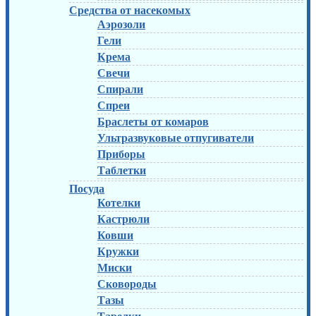
Средства от насекомых
Аэрозоли
Гели
Крема
Свечи
Спирали
Спреи
Браслеты от комаров
Ультразвуковые отпугиватели
Приборы
Таблетки
Посуда
Котелки
Кастрюли
Ковши
Кружки
Миски
Сковороды
Тазы