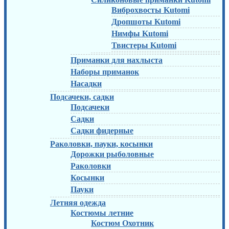
Виброхвосты Kutomi
Дропшоты Kutomi
Нимфы Kutomi
Твистеры Kutomi
Приманки для нахлыста
Наборы приманок
Насадки
Подсачеки, садки
Подсачеки
Садки
Садки фидерные
Раколовки, пауки, косынки
Дорожки рыболовные
Раколовки
Косынки
Пауки
Летняя одежда
Костюмы летние
Костюм Охотник