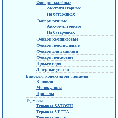
Фонари налобные
Аккумуляторные
На батарейках
Фонари ручные
Аккумуляторные
На батарейках
Фонари кемпинговые
Фонари подствольные
Фонари для дайвинга
Фонари поисковые
Прожекторы
Лазерные указки
Бинокли, монокуляры, прицелы
Бинокли
Монокуляры
Прицелы
Термосы
Термосы SATOSHI
Термосы VETTA
Термосы прочее