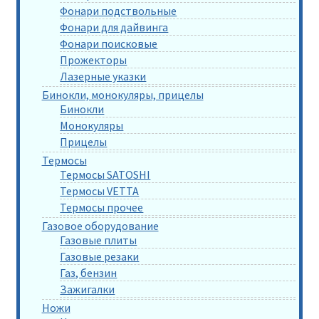
Фонари подствольные
Фонари для дайвинга
Фонари поисковые
Прожекторы
Лазерные указки
Бинокли, монокуляры, прицелы
Бинокли
Монокуляры
Прицелы
Термосы
Термосы SATOSHI
Термосы VETTA
Термосы прочее
Газовое оборудование
Газовые плиты
Газовые резаки
Газ, бензин
Зажигалки
Ножи