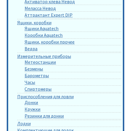
Активатор клева Невод
Меласса Невод
Аттрактант Expert DIP
Ящики, коробки
Ящики Aquatech
Коробки Aquatech
Ящики, коробки прочее
Ведра
Измерительные приборы
Метеостанции
Безмены
Барометры
Часы
Спиртомеры
Приспособления для ловли
Донки
Кружки
Резинки для донки
Лодки
Комплектующие для лодок