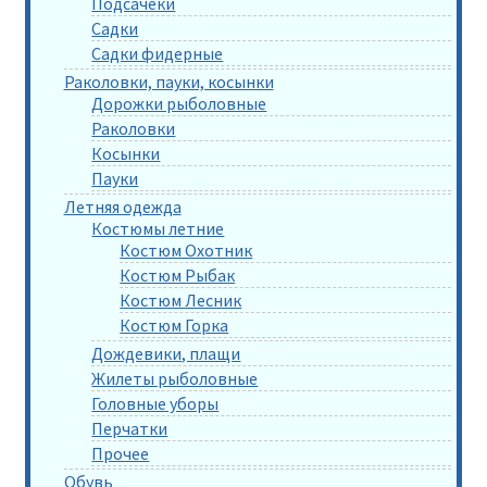
Подсачеки
Садки
Садки фидерные
Раколовки, пауки, косынки
Дорожки рыболовные
Раколовки
Косынки
Пауки
Летняя одежда
Костюмы летние
Костюм Охотник
Костюм Рыбак
Костюм Лесник
Костюм Горка
Дождевики, плащи
Жилеты рыболовные
Головные уборы
Перчатки
Прочее
Обувь