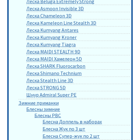
Леска Beluga Extremely Strong
Леска Asmoon Invisible 3D
Леска Chameleon 3D
Леска Kameleon Line Stealth 3D
Леска Kumyang Antares
Леска Kumyang Kroner
Леска Kumyang Tiagra
Леска MAIDI STEALTH 9D
Леска MAIDI Хамелеон 5D
Леска SHARK Fluorocarbon
Леска Shimano Technium
Леска Stealth Line 3D
Леска STRONG 5D
Шнур Admiral Super PE
Зимние приманки
Блесны зимние
Блесны РВС
Блесна Доппель в наборах
Блесна Жук по 3 шт
Блесна Супер-жук по 2 шт