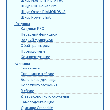
Шнур Magnum Micro Tex
Шнур PRC Power Pro
Шнур Orson DIAMONDS x8
Шнур Power Shot
Катушки
Катушки PRC
Передний фрикцион
Задний фрикцион
С байтраннером
Проводочные
Комплектующие
Удилища
Спиннинги
Спиннинги в сборе
Болонские удилища
Короткого сложения
В сборе
Ультракороткого сложения
Самоподсекающие
Удилища Crocodile