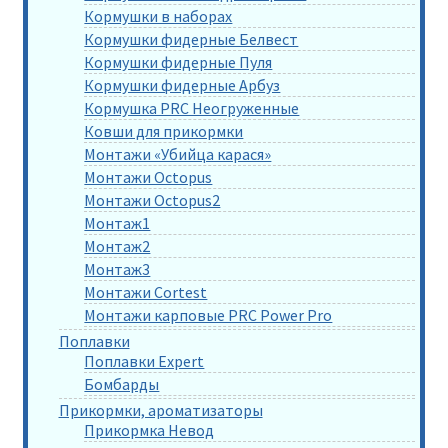
Кормушки в наборах
Кормушки фидерные Белвест
Кормушки фидерные Пуля
Кормушки фидерные Арбуз
Кормушка PRC Неогруженные
Ковши для прикормки
Монтажи «Убийца карася»
Монтажи Octopus
Монтажи Octopus2
Монтаж1
Монтаж2
Монтаж3
Монтажи Cortest
Монтажи карповые PRC Power Pro
Поплавки
Поплавки Expert
Бомбарды
Прикормки, ароматизаторы
Прикормка Невод