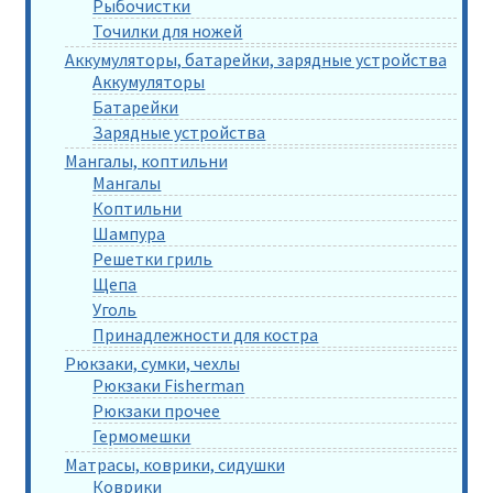
Рыбочистки
Точилки для ножей
Аккумуляторы, батарейки, зарядные устройства
Аккумуляторы
Батарейки
Зарядные устройства
Мангалы, коптильни
Мангалы
Коптильни
Шампура
Решетки гриль
Щепа
Уголь
Принадлежности для костра
Рюкзаки, сумки, чехлы
Рюкзаки Fisherman
Рюкзаки прочее
Гермомешки
Матрасы, коврики, сидушки
Коврики