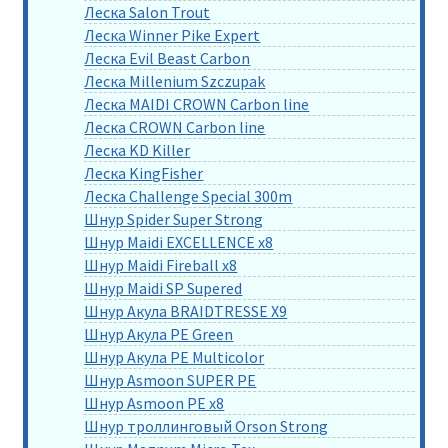
Леска Salon Trout
Леска Winner Pike Expert
Леска Evil Beast Carbon
Леска Millenium Szczupak
Леска MAIDI CROWN Carbon line
Леска CROWN Carbon line
Леска KD Killer
Леска KingFisher
Леска Challenge Special 300m
Шнур Spider Super Strong
Шнур Maidi EXCELLENCE x8
Шнур Maidi Fireball x8
Шнур Maidi SP Supered
Шнур Акула BRAIDTRESSE X9
Шнур Акула PE Green
Шнур Акула PE Multicolor
Шнур Asmoon SUPER PE
Шнур Asmoon PE x8
Шнур троллинговый Orson Strong