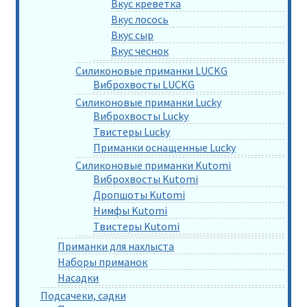
Вкус креветка
Вкус лосось
Вкус сыр
Вкус чеснок
Силиконовые приманки LUCKG
Виброхвосты LUCKG
Силиконовые приманки Lucky
Виброхвосты Lucky
Твистеры Lucky
Приманки оснащенные Lucky
Силиконовые приманки Kutomi
Виброхвосты Kutomi
Дропшоты Kutomi
Нимфы Kutomi
Твистеры Kutomi
Приманки для нахлыста
Наборы приманок
Насадки
Подсачеки, садки