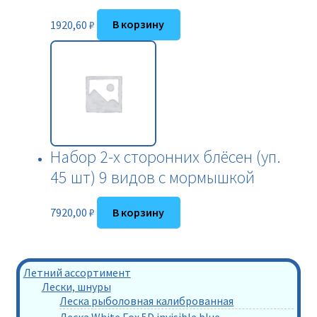
1920,60
₽
В корзину
Набор 2-х сторонних блёсен (уп.
45 шт) 9 видов с мормышкой
7920,00
₽
В корзину
Летний ассортимент
Лески, шнуры
Леска рыболовная калиброванная
Леска White Fox 5D invisible blue