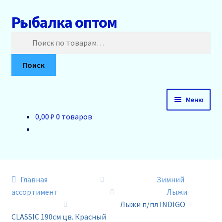
Рыбалка оптом
Перейти
Перейти
к
к
Искать:
навигации
содержимому
Поиск
Меню
0,00 ₽
0 товаров
Главная
О нас
Доставка и оплата
Главная
Зимний
ассортимент
Лыжи
Акции
Лыжи п/пл INDIGO
CLASSIC 190см цв. Красный