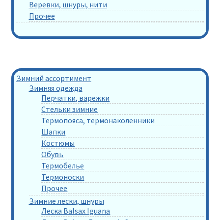
Веревки, шнуры, нити
Прочее
Зимний ассортимент
Зимняя одежда
Перчатки, варежки
Стельки зимние
Термопояса, термонаколенники
Шапки
Костюмы
Обувь
Термобелье
Термоноски
Прочее
Зимние лески, шнуры
Леска Balsax Iguana