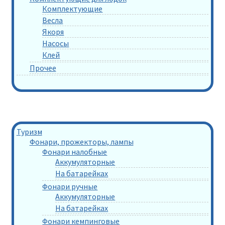
Комплектующие
Весла
Якоря
Насосы
Клей
Прочее
Туризм
Фонари, прожекторы, лампы
Фонари налобные
Аккумуляторные
На батарейках
Фонари ручные
Аккумуляторные
На батарейках
Фонари кемпинговые