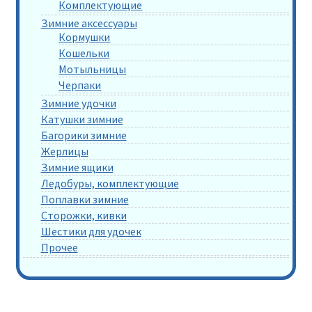
Комплектующие
Зимние аксессуары
Кормушки
Кошельки
Мотыльницы
Черпаки
Зимние удочки
Катушки зимние
Багорики зимние
Жерлицы
Зимние ящики
Ледобуры, комплектующие
Поплавки зимние
Сторожки, кивки
Шестики для удочек
Прочее