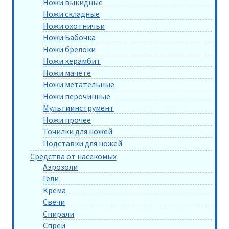
Ножи выкидные
Ножи складные
Ножи охотничьи
Ножи Бабочка
Ножи брелоки
Ножи керамбит
Ножи мачете
Ножи метательные
Ножи перочинные
Мультиинструмент
Ножи прочее
Точилки для ножей
Подставки для ножей
Средства от насекомых
Аэрозоли
Гели
Крема
Свечи
Спирали
Спреи