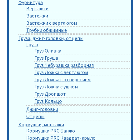
Фурнитура
Вертлюги
Застежки
Застежки с вертлюгом
Трубки обжимные
Груза, джиг-головки, отцепы
Груза
Груз Оливка
Груз Груша
Груз Чебурашка разборная
Груз Ложка с вертлюгом
Груз Ложка с отверстием
Груз Ложка с ушком
Груз Дропшот
Груз Кольцо
Джиг-головки
Отцепы
Кормушки, монтажи
Кормушки PRC Банжо
Кормушки PRC Квадрат-крыло