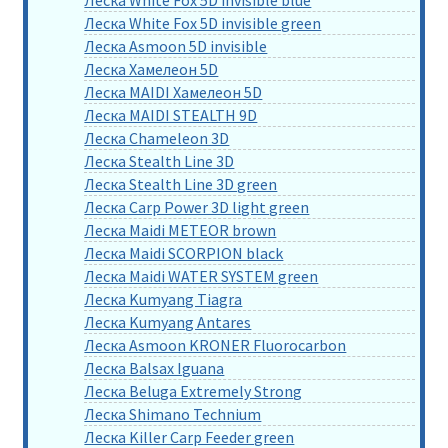
Леска White Fox 5D invisible green
Леска Asmoon 5D invisible
Леска Хамелеон 5D
Леска MAIDI Хамелеон 5D
Леска MAIDI STEALTH 9D
Леска Chameleon 3D
Леска Stealth Line 3D
Леска Stealth Line 3D green
Леска Carp Power 3D light green
Леска Maidi METEOR brown
Леска Maidi SCORPION black
Леска Maidi WATER SYSTEM green
Леска Kumyang Tiagra
Леска Kumyang Antares
Леска Asmoon KRONER Fluorocarbon
Леска Balsax Iguana
Леска Beluga Extremely Strong
Леска Shimano Technium
Леска Killer Carp Feeder green