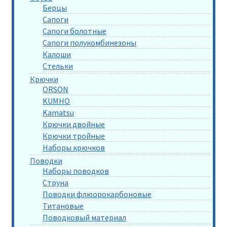
Берцы
Сапоги
Сапоги болотные
Сапоги полукомбинезоны
Калоши
Стельки
Крючки
ORSON
KUMHO
Kamatsu
Крючки двойные
Крючки тройные
Наборы крючков
Поводки
Наборы поводков
Струна
Поводки флюорокарбоновые
Титановые
Поводковый материал