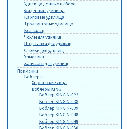
Удилища донные в сборе
Фидерные удилища
Карповые удилища
Троллинговые удилища
Без колец
Чехлы для удилищ
Подставки для удилищ
Стойки для удилищ
Хлыстики
Запчасти для удилищ
Приманки
Воблеры
Хорватские яйца
Воблеры KING
Воблер KING N-022
Воблер KING N-038
Воблер KING N-039
Воблер KING N-048
Воблер KING N-049
Воблер KING N-050