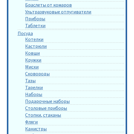
Браслеты от комаров
Ультразвуковые отпугиватели
Приборы
Таблетки
Посуда
Котелки
Кастрюли
Ковши
Кружки
Миски
Сковороды
Тазы
Тарелки
Наборы
Подарочные наборы
Столовые приборы
Стопки, стаканы
Фляги
Канистры