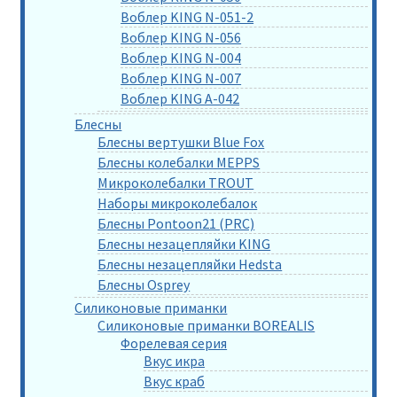
Воблер KING N-051-2
Воблер KING N-056
Воблер KING N-004
Воблер KING N-007
Воблер KING A-042
Блесны
Блесны вертушки Blue Fox
Блесны колебалки MEPPS
Микроколебалки TROUT
Наборы микроколебалок
Блесны Pontoon21 (PRC)
Блесны незацепляйки KING
Блесны незацепляйки Hedsta
Блесны Osprey
Силиконовые приманки
Силиконовые приманки BOREALIS
Форелевая серия
Вкус икра
Вкус краб