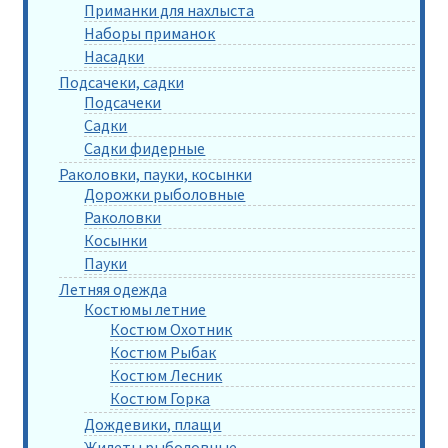
Приманки для нахлыста
Наборы приманок
Насадки
Подсачеки, садки
Подсачеки
Садки
Садки фидерные
Раколовки, пауки, косынки
Дорожки рыболовные
Раколовки
Косынки
Пауки
Летняя одежда
Костюмы летние
Костюм Охотник
Костюм Рыбак
Костюм Лесник
Костюм Горка
Дождевики, плащи
Жилеты рыболовные