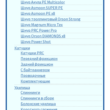
Шнур Акула PE Multicolor
Шнур Asmoon SUPER PE
Шнур Asmoon PE x8
Шнур троллинговый Orson Strong
Шнур Magnum Micro Tex
Шнур PRC Power Pro
Шнур Orson DIAMONDS x8
Шнур Power Shot
Катушки
Катушки PRC
Передний фрикцион
Задний фрикцион
С байтраннером
Проводочные
Комплектующие
Удилища
Спиннинги
Спиннинги в сборе
Болонские удилища
Короткого сложения