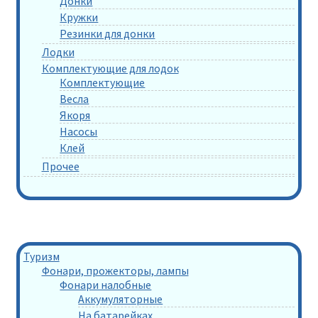
Донки
Кружки
Резинки для донки
Лодки
Комплектующие для лодок
Комплектующие
Весла
Якоря
Насосы
Клей
Прочее
Туризм
Фонари, прожекторы, лампы
Фонари налобные
Аккумуляторные
На батарейках