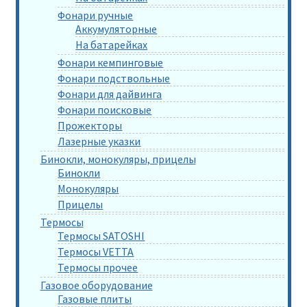
Фонари ручные
Аккумуляторные
На батарейках
Фонари кемпинговые
Фонари подствольные
Фонари для дайвинга
Фонари поисковые
Прожекторы
Лазерные указки
Бинокли, монокуляры, прицелы
Бинокли
Монокуляры
Прицелы
Термосы
Термосы SATOSHI
Термосы VETTA
Термосы прочее
Газовое оборудование
Газовые плиты