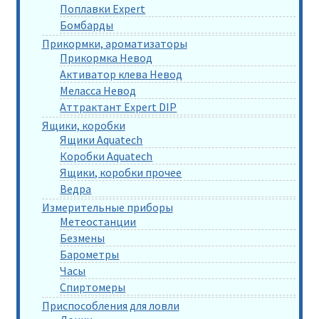
Поплавки Expert
Бомбарды
Прикормки, ароматизаторы
Прикормка Невод
Активатор клева Невод
Меласса Невод
Аттрактант Expert DIP
Ящики, коробки
Ящики Aquatech
Коробки Aquatech
Ящики, коробки прочее
Ведра
Измерительные приборы
Метеостанции
Безмены
Барометры
Часы
Спиртомеры
Приспособления для ловли