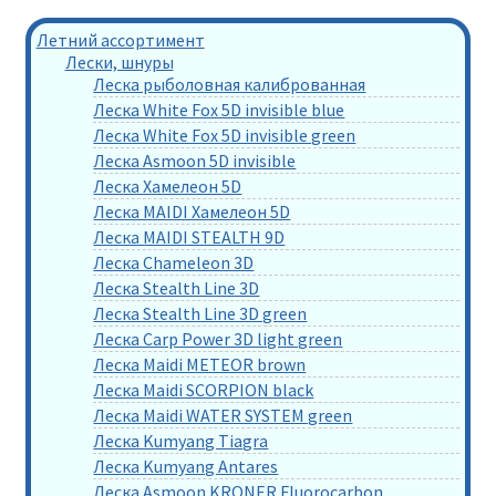
Летний ассортимент
Лески, шнуры
Леска рыболовная калиброванная
Леска White Fox 5D invisible blue
Леска White Fox 5D invisible green
Леска Asmoon 5D invisible
Леска Хамелеон 5D
Леска MAIDI Хамелеон 5D
Леска MAIDI STEALTH 9D
Леска Chameleon 3D
Леска Stealth Line 3D
Леска Stealth Line 3D green
Леска Carp Power 3D light green
Леска Maidi METEOR brown
Леска Maidi SCORPION black
Леска Maidi WATER SYSTEM green
Леска Kumyang Tiagra
Леска Kumyang Antares
Леска Asmoon KRONER Fluorocarbon