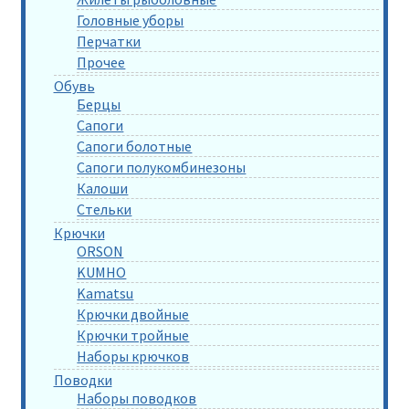
Головные уборы
Перчатки
Прочее
Обувь
Берцы
Сапоги
Сапоги болотные
Сапоги полукомбинезоны
Калоши
Стельки
Крючки
ORSON
KUMHO
Kamatsu
Крючки двойные
Крючки тройные
Наборы крючков
Поводки
Наборы поводков