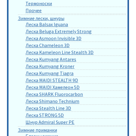
Термоноски
Прочее
Зимние лески, шнуры
Леска Balsax Iguana
Леска Beluga Extremely Strong
Леска Asmoon Invisible 3D
Леска Chameleon 3D
Леска Kameleon Line Stealth 3D
Леска Kumyang Antares
Леска Kumyang Kroner
Леска Kumyang Tiagra
Леска MAIDI STEALTH 9D
Леска MAIDI Хамелеон 5D
Леска SHARK Fluorocarbon
Леска Shimano Technium
Леска Stealth Line 3D
Леска STRONG 5D
Шнур Admiral Super PE
Зимние приманки
Блесны зимние