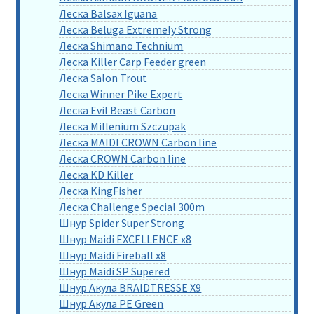
Леска Balsax Iguana
Леска Beluga Extremely Strong
Леска Shimano Technium
Леска Killer Carp Feeder green
Леска Salon Trout
Леска Winner Pike Expert
Леска Evil Beast Carbon
Леска Millenium Szczupak
Леска MAIDI CROWN Carbon line
Леска CROWN Carbon line
Леска KD Killer
Леска KingFisher
Леска Challenge Special 300m
Шнур Spider Super Strong
Шнур Maidi EXCELLENCE x8
Шнур Maidi Fireball x8
Шнур Maidi SP Supered
Шнур Акула BRAIDTRESSE X9
Шнур Акула PE Green