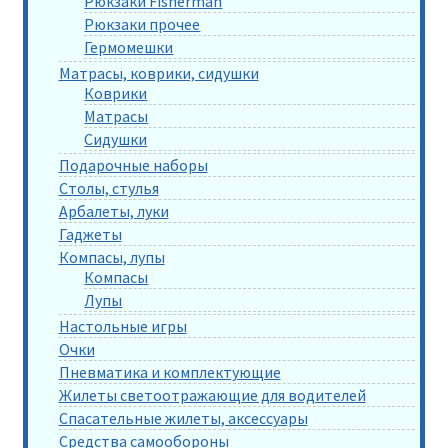
Рюкзаки Fisherman
Рюкзаки прочее
Гермомешки
Матрасы, коврики, сидушки
Коврики
Матрасы
Сидушки
Подарочные наборы
Столы, стулья
Арбалеты, луки
Гаджеты
Компасы, лупы
Компасы
Лупы
Настольные игры
Очки
Пневматика и комплектующие
Жилеты светоотражающие для водителей
Спасательные жилеты, аксессуары
Средства самообороны