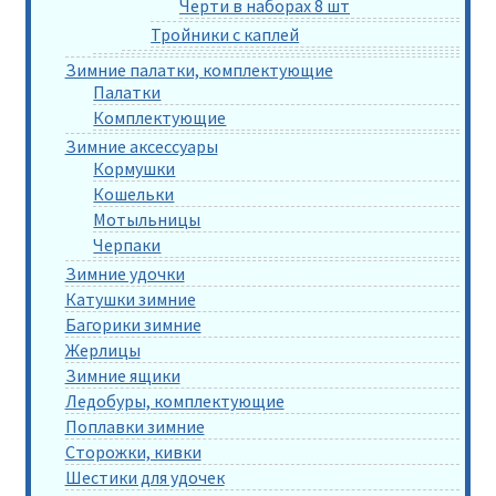
Черти в наборах 8 шт
Тройники с каплей
Зимние палатки, комплектующие
Палатки
Комплектующие
Зимние аксессуары
Кормушки
Кошельки
Мотыльницы
Черпаки
Зимние удочки
Катушки зимние
Багорики зимние
Жерлицы
Зимние ящики
Ледобуры, комплектующие
Поплавки зимние
Сторожки, кивки
Шестики для удочек