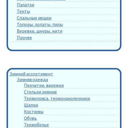
Палатки
Тенты
Спальные мешки
Топоры, лопаты, пилы
Веревки, шнуры, нити
Прочее
Зимний ассортимент
Зимняя одежда
Перчатки, варежки
Стельки зимние
Термопояса, термонаколенники
Шапки
Костюмы
Обувь
Термобелье