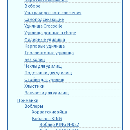
В сборе
Ультракороткого сложения
Самоподсекающие
Удилища Crocodile
Удилища донные в сборе
Фидерные удилища
Карповые удилища
Троллинговые удилища
Без колец
Чехлы для удилищ
Подставки для удилищ
Стойки для удилищ
Хлыстики
Запчасти для удилищ
Приманки
Воблеры
Хорватские яйца
Воблеры KING
Воблер KING N-022