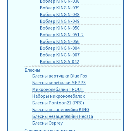
Воблер KING N-038
Воблер KING N-039
Воблер KING N-048
Воблер KING N-049
Воблер KING N-050
Воблер KING N-051-2
Воблер KING N-056
Воблер KING N-004
Воблер KING N-007
Воблер KING A-042
Блесны
Блесны вертушки Blue Fox
Блесны колебалки MEPPS
Микроколебалки TROUT
Наборы микроколебалок
Блесны Pontoon21 (PRC)
Блесны незацепляйки KING
Блесны незацепляйки Hedsta
Блесны Osprey
Силиконовые приманки