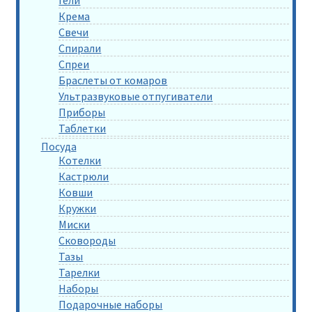
Крема
Свечи
Спирали
Спреи
Браслеты от комаров
Ультразвуковые отпугиватели
Приборы
Таблетки
Посуда
Котелки
Кастрюли
Ковши
Кружки
Миски
Сковороды
Тазы
Тарелки
Наборы
Подарочные наборы