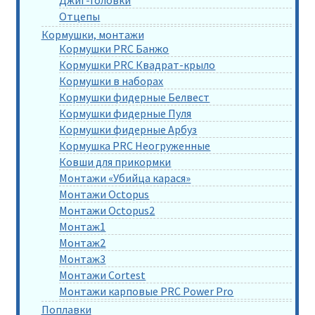
Отцепы
Кормушки, монтажи
Кормушки PRC Банжо
Кормушки PRC Квадрат-крыло
Кормушки в наборах
Кормушки фидерные Белвест
Кормушки фидерные Пуля
Кормушки фидерные Арбуз
Кормушка PRC Неогруженные
Ковши для прикормки
Монтажи «Убийца карася»
Монтажи Octopus
Монтажи Octopus2
Монтаж1
Монтаж2
Монтаж3
Монтажи Cortest
Монтажи карповые PRC Power Pro
Поплавки