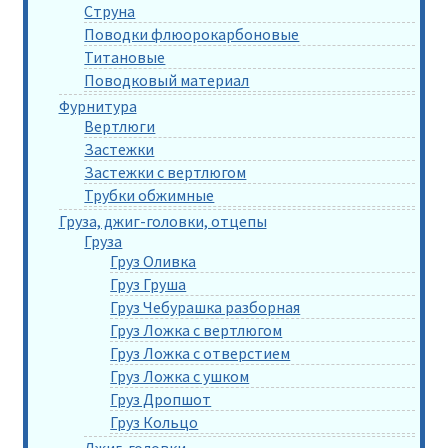
Струна
Поводки флюорокарбоновые
Титановые
Поводковый материал
Фурнитура
Вертлюги
Застежки
Застежки с вертлюгом
Трубки обжимные
Груза, джиг-головки, отцепы
Груза
Груз Оливка
Груз Груша
Груз Чебурашка разборная
Груз Ложка с вертлюгом
Груз Ложка с отверстием
Груз Ложка с ушком
Груз Дропшот
Груз Кольцо
Джиг-головки