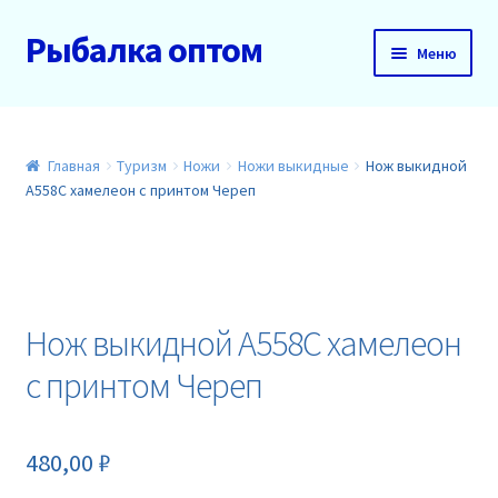
Рыбалка оптом
Перейти
Перейти
Меню
к
к
навигации
содержимому
Главная
О нас
Главная
Туризм
Ножи
Ножи выкидные
Нож выкидной
A558C хамелеон с принтом Череп
Доставка и оплата
Акции
Нож выкидной A558C хамелеон
Новинки
с принтом Череп
Прайс
480,00
₽
Контакты