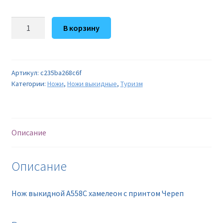
Количество
В корзину
товара
Нож
выкидной
A558C
Артикул:
c235ba268c6f
Категории:
Ножи
,
Ножи выкидные
,
Туризм
хамелеон
с
принтом
Череп
Описание
Описание
Нож выкидной A558C хамелеон с принтом Череп