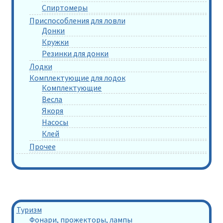
Спиртомеры
Приспособления для ловли
Донки
Кружки
Резинки для донки
Лодки
Комплектующие для лодок
Комплектующие
Весла
Якоря
Насосы
Клей
Прочее
Туризм
Фонари, прожекторы, лампы