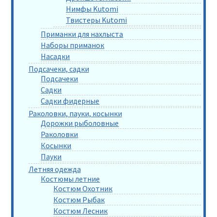
Нимфы Kutomi
Твистеры Kutomi
Приманки для нахлыста
Наборы приманок
Насадки
Подсачеки, садки
Подсачеки
Садки
Садки фидерные
Раколовки, пауки, косынки
Дорожки рыболовные
Раколовки
Косынки
Пауки
Летняя одежда
Костюмы летние
Костюм Охотник
Костюм Рыбак
Костюм Лесник