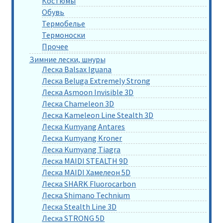
Костюмы
Обувь
Термобелье
Термоноски
Прочее
Зимние лески, шнуры
Леска Balsax Iguana
Леска Beluga Extremely Strong
Леска Asmoon Invisible 3D
Леска Chameleon 3D
Леска Kameleon Line Stealth 3D
Леска Kumyang Antares
Леска Kumyang Kroner
Леска Kumyang Tiagra
Леска MAIDI STEALTH 9D
Леска MAIDI Хамелеон 5D
Леска SHARK Fluorocarbon
Леска Shimano Technium
Леска Stealth Line 3D
Леска STRONG 5D