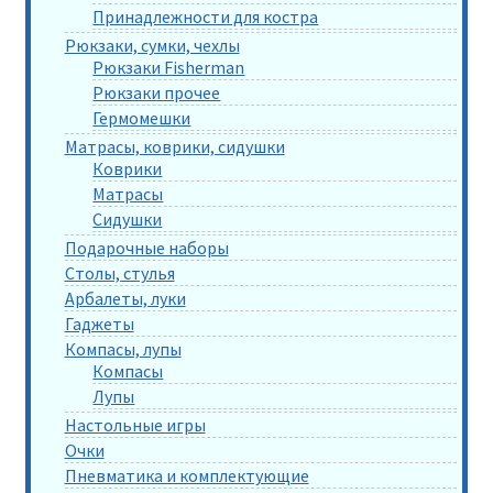
Принадлежности для костра
Рюкзаки, сумки, чехлы
Рюкзаки Fisherman
Рюкзаки прочее
Гермомешки
Матрасы, коврики, сидушки
Коврики
Матрасы
Сидушки
Подарочные наборы
Столы, стулья
Арбалеты, луки
Гаджеты
Компасы, лупы
Компасы
Лупы
Настольные игры
Очки
Пневматика и комплектующие