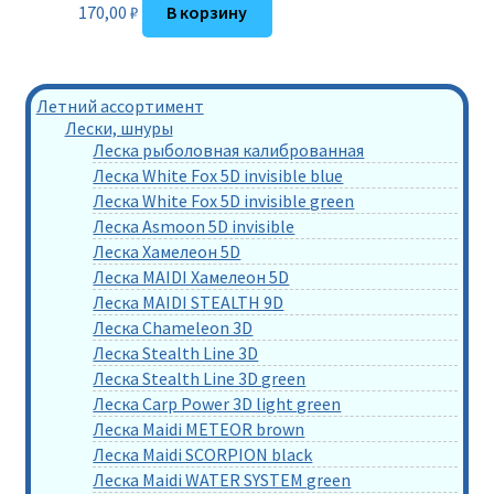
170,00
₽
В корзину
Летний ассортимент
Лески, шнуры
Леска рыболовная калиброванная
Леска White Fox 5D invisible blue
Леска White Fox 5D invisible green
Леска Asmoon 5D invisible
Леска Хамелеон 5D
Леска MAIDI Хамелеон 5D
Леска MAIDI STEALTH 9D
Леска Chameleon 3D
Леска Stealth Line 3D
Леска Stealth Line 3D green
Леска Carp Power 3D light green
Леска Maidi METEOR brown
Леска Maidi SCORPION black
Леска Maidi WATER SYSTEM green