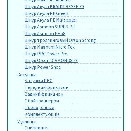
Шнур Акула BRAIDTRESSE X9
Шнур Акула PE Green
Шнур Акула PE Multicolor
Шнур Asmoon SUPER PE
Шнур Asmoon PE x8
Шнур троллинговый Orson Strong
Шнур Magnum Micro Tex
Шнур PRC Power Pro
Шнур Orson DIAMONDS x8
Шнур Power Shot
Катушки
Катушки PRC
Передний фрикцион
Задний фрикцион
С байтраннером
Проводочные
Комплектующие
Удилища
Спиннинги