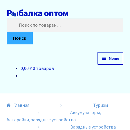
Рыбалка оптом
Перейти
Перейти
к
к
Искать:
навигации
содержимому
Поиск
Меню
0,00 ₽
0 товаров
Главная
О нас
Доставка и оплата
Главная
Туризм
Аккумуляторы,
Акции
батарейки, зарядные устройства
Зарядные устройства