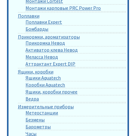
Монтажи Cortest
Монтажи карповые PRC Power Pro
Поплавки
Поплавки Expert
Бомбарды
Прикормки, ароматизаторы
Прикормка Невод
Активатор клева Невод
Меласса Невод
Аттрактант Expert DIP
Ящики, коробки
Ящики Aquatech
Коробки Aquatech
Ящики, коробки прочее
Ведра
Измерительные приборы
Метеостанции
Безмены
Барометры
Часы