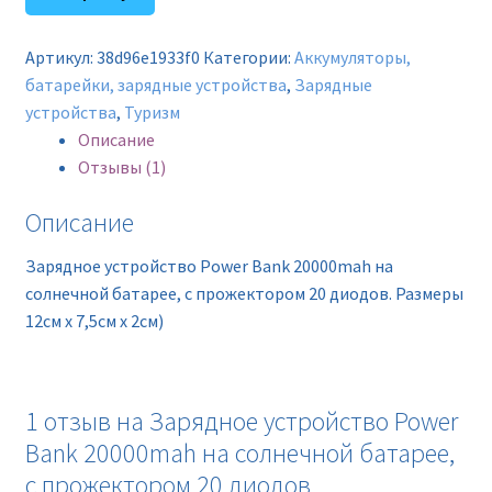
устройство
Power
Артикул:
38d96e1933f0
Категории:
Аккумуляторы,
Bank
батарейки, зарядные устройства
,
Зарядные
20000mah
устройства
,
Туризм
на
Описание
солнечной
Отзывы (1)
батарее,
с
Описание
прожектором
20
Зарядное устройство Power Bank 20000mah на
диодов
солнечной батарее, с прожектором 20 диодов. Размеры
12см x 7,5см x 2см)
1 отзыв на
Зарядное устройство Power
Bank 20000mah на солнечной батарее,
с прожектором 20 диодов