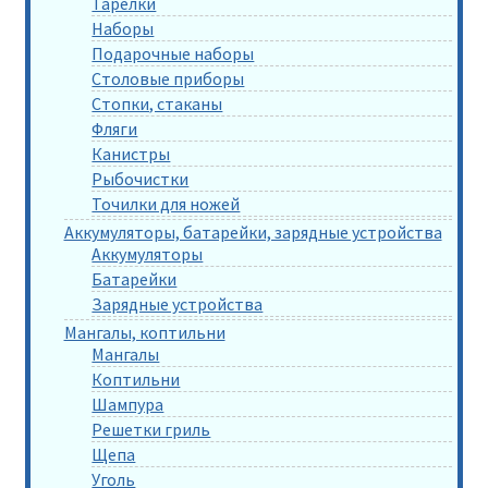
Тарелки
Наборы
Подарочные наборы
Столовые приборы
Стопки, стаканы
Фляги
Канистры
Рыбочистки
Точилки для ножей
Аккумуляторы, батарейки, зарядные устройства
Аккумуляторы
Батарейки
Зарядные устройства
Мангалы, коптильни
Мангалы
Коптильни
Шампура
Решетки гриль
Щепа
Уголь