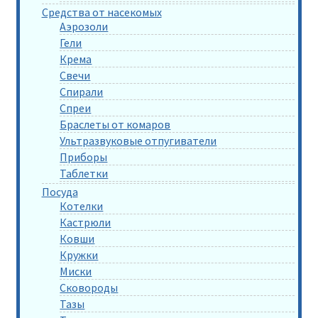
Средства от насекомых
Аэрозоли
Гели
Крема
Свечи
Спирали
Спреи
Браслеты от комаров
Ультразвуковые отпугиватели
Приборы
Таблетки
Посуда
Котелки
Кастрюли
Ковши
Кружки
Миски
Сковороды
Тазы