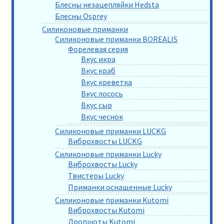
Блесны незацепляйки Hedsta
Блесны Osprey
Силиконовые приманки
Силиконовые приманки BOREALIS
Форелевая серия
Вкус икра
Вкус краб
Вкус креветка
Вкус лосось
Вкус сыр
Вкус чеснок
Силиконовые приманки LUCKG
Виброхвосты LUCKG
Силиконовые приманки Lucky
Виброхвосты Lucky
Твистеры Lucky
Приманки оснащенные Lucky
Силиконовые приманки Kutomi
Виброхвосты Kutomi
Дропшоты Kutomi