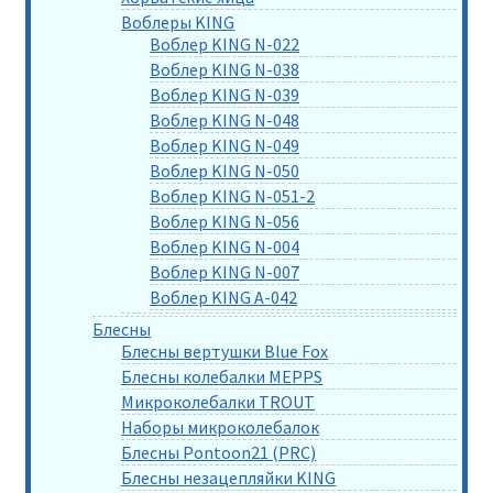
Воблеры KING
Воблер KING N-022
Воблер KING N-038
Воблер KING N-039
Воблер KING N-048
Воблер KING N-049
Воблер KING N-050
Воблер KING N-051-2
Воблер KING N-056
Воблер KING N-004
Воблер KING N-007
Воблер KING A-042
Блесны
Блесны вертушки Blue Fox
Блесны колебалки MEPPS
Микроколебалки TROUT
Наборы микроколебалок
Блесны Pontoon21 (PRC)
Блесны незацепляйки KING