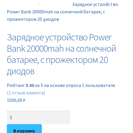
Новинки
Зарядное устройство
Power Bank 20000mah на солнечной батарее, с
прожектором 20 диодов
Прайс
Зарядное устройство Power
Контакты
Bank 20000mah на солнечной
батарее, с прожектором 20
диодов
Рейтинг
5.00
из 5 на основе опроса
1
пользователя
(
1
отзыв клиента)
1500,00
₽
Количество
товара
Зарядное
В корзину