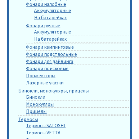
Фонари налобные
Аккумуляторные
На батарейках
Фонари ручные
Аккумуляторные
На батарейках
Фонари кемпинговые
Фонари подствольные
Фонари для дайвинга
Фонари поисковые
Прожекторы
Лазерные указки
Бинокли, монокуляры, прицелы
Бинокли
Монокуляры
Прицелы
Термосы
Термосы SATOSHI
Термосы VETTA