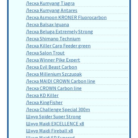
Леска Kumyang Tiagra
Леска Kumyang Antares
Леска Asmoon KRONER Fluorocarbon
Леска Balsax Iguana
Леска Beluga Extremely Strong
Леска Shimano Technium
Леска Killer Carp Feeder green
Леска Salon Trout
Леска Winner Pike Expert
Леска Evil Beast Carbon
Леска Millenium Szczupak
Леска MAIDI CROWN Carbon line
Леска CROWN Carbon line
Леска KD Killer
Леска KingFisher
Леска Challenge Special 300m
Шнур Spider Super Strong
Шнур Maidi EXCELLENCE x8
Шнур Maidi Fireball x8
Шнур Maidi SP Supered