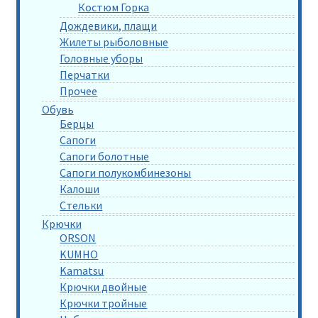
Костюм Горка
Дождевики, плащи
Жилеты рыболовные
Головные уборы
Перчатки
Прочее
Обувь
Берцы
Сапоги
Сапоги болотные
Сапоги полукомбинезоны
Калоши
Стельки
Крючки
ORSON
KUMHO
Kamatsu
Крючки двойные
Крючки тройные