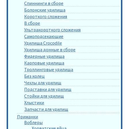
Спиннинги в сборе
Болонские удилища
Короткого сложения
В сборе
Ультракороткого сложения
Самоподсекающие
Удилища Crocodile
Удилища донные в сборе
Фидерные удилища
Карповые удилища
Троллинговые удилища
Без колец
Чехлы для удилищ
Подставки для удилищ
Стойки для удилищ
Хлыстики
Запчасти для удилищ
Приманки
Воблеры
Хорватские яйца