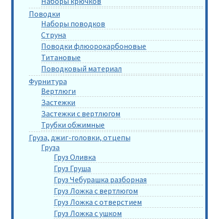
Наборы крючков
Поводки
Наборы поводков
Струна
Поводки флюорокарбоновые
Титановые
Поводковый материал
Фурнитура
Вертлюги
Застежки
Застежки с вертлюгом
Трубки обжимные
Груза, джиг-головки, отцепы
Груза
Груз Оливка
Груз Груша
Груз Чебурашка разборная
Груз Ложка с вертлюгом
Груз Ложка с отверстием
Груз Ложка с ушком