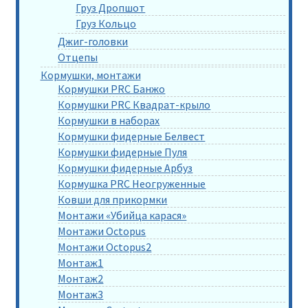
Груз Дропшот
Груз Кольцо
Джиг-головки
Отцепы
Кормушки, монтажи
Кормушки PRC Банжо
Кормушки PRC Квадрат-крыло
Кормушки в наборах
Кормушки фидерные Белвест
Кормушки фидерные Пуля
Кормушки фидерные Арбуз
Кормушка PRC Неогруженные
Ковши для прикормки
Монтажи «Убийца карася»
Монтажи Octopus
Монтажи Octopus2
Монтаж1
Монтаж2
Монтаж3