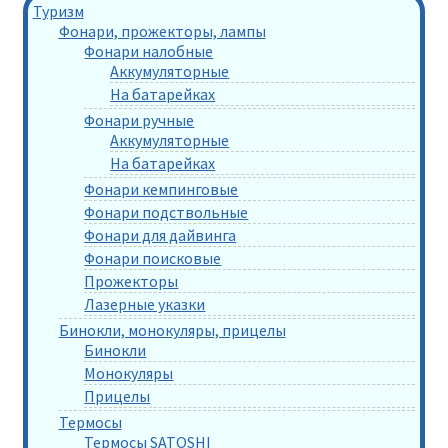
Туризм
Фонари, прожекторы, лампы
Фонари налобные
Аккумуляторные
На батарейках
Фонари ручные
Аккумуляторные
На батарейках
Фонари кемпинговые
Фонари подствольные
Фонари для дайвинга
Фонари поисковые
Прожекторы
Лазерные указки
Бинокли, монокуляры, прицелы
Бинокли
Монокуляры
Прицелы
Термосы
Термосы SATOSHI