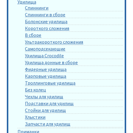
Удилища
Спиннинги
Спиннинги в сборе
Болонские удилища
Короткого сложения
В сборе
Ультракороткого сложения
Самоподсекающие
Удилища Crocodile
Удилища донные в сборе
Фидерные удилища
Карповые удилища
Троллинговые удилища
Без колец
Чехлы для удилищ
Подставки для удилищ
Стойки для удилищ
Хлыстики
Запчасти для удилищ
Приманки