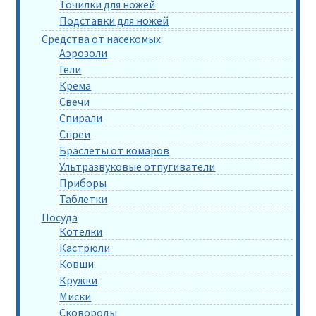
Точилки для ножей
Подставки для ножей
Средства от насекомых
Аэрозоли
Гели
Крема
Свечи
Спирали
Спреи
Браслеты от комаров
Ультразвуковые отпугиватели
Приборы
Таблетки
Посуда
Котелки
Кастрюли
Ковши
Кружки
Миски
Сковороды