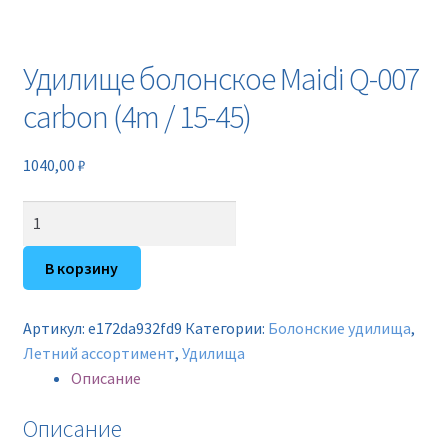
Новинки
Прайс
Удилище болонское Maidi Q-007
carbon (4m / 15-45)
Контакты
1040,00
₽
Количество
товара
Удилище
В корзину
болонское
Maidi
Артикул:
e172da932fd9
Категории:
Болонские удилища
,
Q-
Летний ассортимент
,
Удилища
007
Описание
carbon
(4m
Описание
/