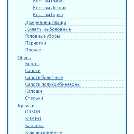
Костюм Рыбак
Костюм Лесник
Костюм Горка
Дождевики, плащи
Жилеты рыболовные
Головные уборы
Перчатки
Прочее
Обувь
Берцы
Сапоги
Сапоги болотные
Сапоги полукомбинезоны
Калоши
Стельки
Крючки
ORSON
KUMHO
Kamatsu
Крючки двойные