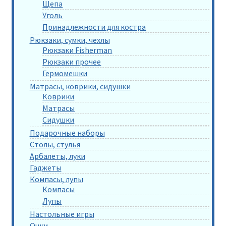
Щепа
Уголь
Принадлежности для костра
Рюкзаки, сумки, чехлы
Рюкзаки Fisherman
Рюкзаки прочее
Гермомешки
Матрасы, коврики, сидушки
Коврики
Матрасы
Сидушки
Подарочные наборы
Столы, стулья
Арбалеты, луки
Гаджеты
Компасы, лупы
Компасы
Лупы
Настольные игры
Очки