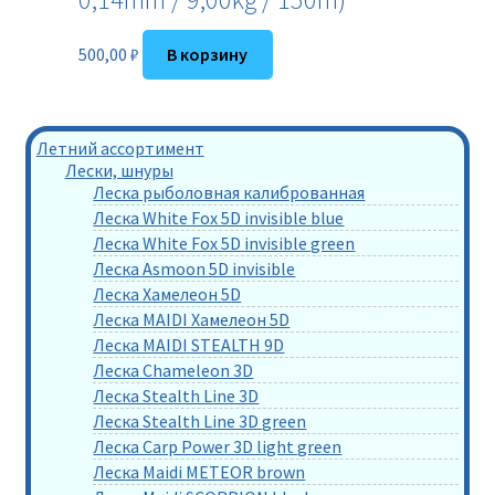
500,00
₽
В корзину
Летний ассортимент
Лески, шнуры
Леска рыболовная калиброванная
Леска White Fox 5D invisible blue
Леска White Fox 5D invisible green
Леска Asmoon 5D invisible
Леска Хамелеон 5D
Леска MAIDI Хамелеон 5D
Леска MAIDI STEALTH 9D
Леска Chameleon 3D
Леска Stealth Line 3D
Леска Stealth Line 3D green
Леска Carp Power 3D light green
Леска Maidi METEOR brown