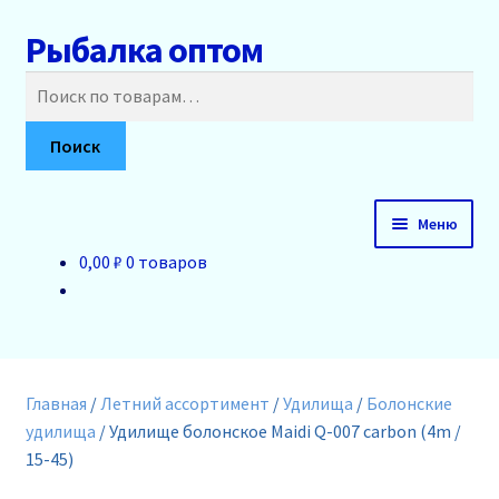
Рыбалка оптом
Перейти
Перейти
к
к
Искать:
навигации
содержимому
Поиск
Меню
0,00 ₽
0 товаров
Главная
О нас
Доставка и оплата
Главная
/
Летний ассортимент
/
Удилища
/
Болонские
удилища
/
Удилище болонское Maidi Q-007 carbon (4m /
Акции
15-45)