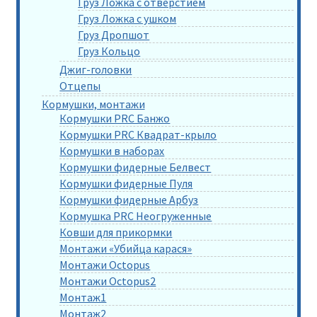
Груз Ложка с отверстием
Груз Ложка с ушком
Груз Дропшот
Груз Кольцо
Джиг-головки
Отцепы
Кормушки, монтажи
Кормушки PRC Банжо
Кормушки PRC Квадрат-крыло
Кормушки в наборах
Кормушки фидерные Белвест
Кормушки фидерные Пуля
Кормушки фидерные Арбуз
Кормушка PRC Неогруженные
Ковши для прикормки
Монтажи «Убийца карася»
Монтажи Octopus
Монтажи Octopus2
Монтаж1
Монтаж2