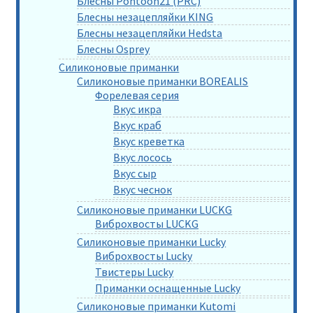
Блесны Pontoon21 (PRC)
Блесны незацепляйки KING
Блесны незацепляйки Hedsta
Блесны Osprey
Силиконовые приманки
Силиконовые приманки BOREALIS
Форелевая серия
Вкус икра
Вкус краб
Вкус креветка
Вкус лосось
Вкус сыр
Вкус чеснок
Силиконовые приманки LUCKG
Виброхвосты LUCKG
Силиконовые приманки Lucky
Виброхвосты Lucky
Твистеры Lucky
Приманки оснащенные Lucky
Силиконовые приманки Kutomi