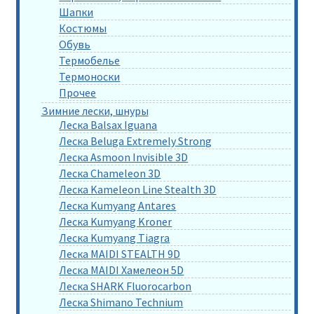
Шапки
Костюмы
Обувь
Термобелье
Термоноски
Прочее
Зимние лески, шнуры
Леска Balsax Iguana
Леска Beluga Extremely Strong
Леска Asmoon Invisible 3D
Леска Chameleon 3D
Леска Kameleon Line Stealth 3D
Леска Kumyang Antares
Леска Kumyang Kroner
Леска Kumyang Tiagra
Леска MAIDI STEALTH 9D
Леска MAIDI Хамелеон 5D
Леска SHARK Fluorocarbon
Леска Shimano Technium