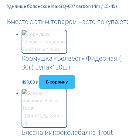
15-
Удилище болонское Maidi Q-007 carbon (4m / 15-45)
45)
Вместе с этим товаром часто покупают:
Кормушка «Белвест» Фидерная (
30г) 1упак*10шт
490,00
₽
В корзину
Блесна микроколебалка Trout