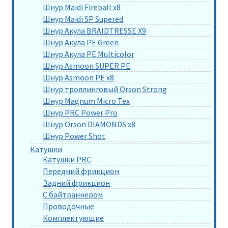
Шнур Maidi Fireball x8
Шнур Maidi SP Supered
Шнур Акула BRAIDTRESSE X9
Шнур Акула PE Green
Шнур Акула PE Multicolor
Шнур Asmoon SUPER PE
Шнур Asmoon PE x8
Шнур троллинговый Orson Strong
Шнур Magnum Micro Tex
Шнур PRC Power Pro
Шнур Orson DIAMONDS x8
Шнур Power Shot
Катушки
Катушки PRC
Передний фрикцион
Задний фрикцион
С байтраннером
Проводочные
Комплектующие