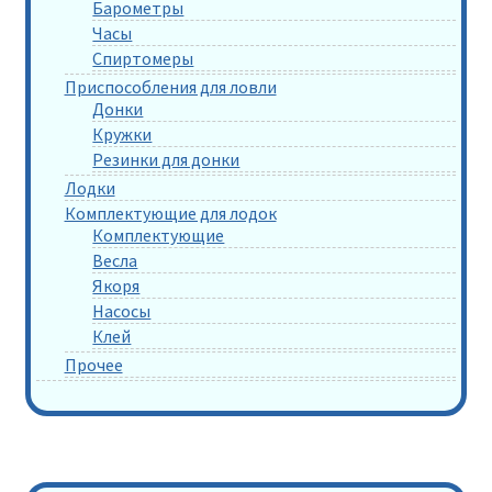
Барометры
Часы
Спиртомеры
Приспособления для ловли
Донки
Кружки
Резинки для донки
Лодки
Комплектующие для лодок
Комплектующие
Весла
Якоря
Насосы
Клей
Прочее