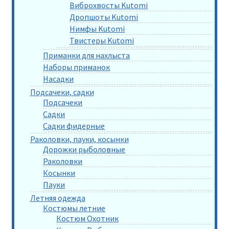
Виброхвосты Kutomi
Дропшоты Kutomi
Нимфы Kutomi
Твистеры Kutomi
Приманки для нахлыста
Наборы приманок
Насадки
Подсачеки, садки
Подсачеки
Садки
Садки фидерные
Раколовки, пауки, косынки
Дорожки рыболовные
Раколовки
Косынки
Пауки
Летняя одежда
Костюмы летние
Костюм Охотник