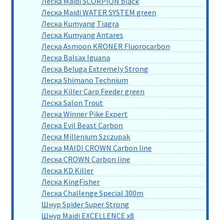
Леска Maidi SCORPION black
Леска Maidi WATER SYSTEM green
Леска Kumyang Tiagra
Леска Kumyang Antares
Леска Asmoon KRONER Fluorocarbon
Леска Balsax Iguana
Леска Beluga Extremely Strong
Леска Shimano Technium
Леска Killer Carp Feeder green
Леска Salon Trout
Леска Winner Pike Expert
Леска Evil Beast Carbon
Леска Millenium Szczupak
Леска MAIDI CROWN Carbon line
Леска CROWN Carbon line
Леска KD Killer
Леска KingFisher
Леска Challenge Special 300m
Шнур Spider Super Strong
Шнур Maidi EXCELLENCE x8