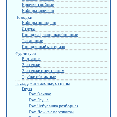
Крючки тройные
Наборы крючков
Поводки
Наборы поводков
Струна
Поводки флюорокарбоновые
Титановые
Поводковый материал
Фурнитура
Вертлюги
Застежки
Застежки с вертлюгом
Трубки обжимные
Груза, джиг-головки, отцепы
Груза
Груз Оливка
Груз Груша
Груз Чебурашка разборная
Груз Ложка с вертлюгом