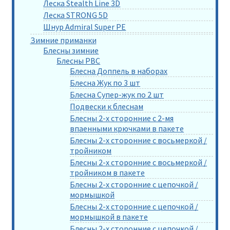
Леска Stealth Line 3D
Леска STRONG 5D
Шнур Admiral Super PE
Зимние приманки
Блесны зимние
Блесны РВС
Блесна Доппель в наборах
Блесна Жук по 3 шт
Блесна Супер-жук по 2 шт
Подвески к блеснам
Блесны 2-х сторонние с 2-мя
впаенными крючками в пакете
Блесны 2-х сторонние с восьмеркой /
тройником
Блесны 2-х сторонние с восьмеркой /
тройником в пакете
Блесны 2-х сторонние с цепочкой /
мормышкой
Блесны 2-х сторонние с цепочкой /
мормышкой в пакете
Блесны 2-х сторонние с цепочкой /