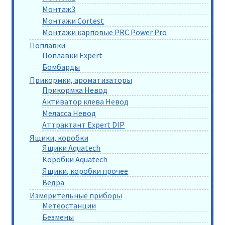
Монтаж3
Монтажи Cortest
Монтажи карповые PRC Power Pro
Поплавки
Поплавки Expert
Бомбарды
Прикормки, ароматизаторы
Прикормка Невод
Активатор клева Невод
Меласса Невод
Аттрактант Expert DIP
Ящики, коробки
Ящики Aquatech
Коробки Aquatech
Ящики, коробки прочее
Ведра
Измерительные приборы
Метеостанции
Безмены