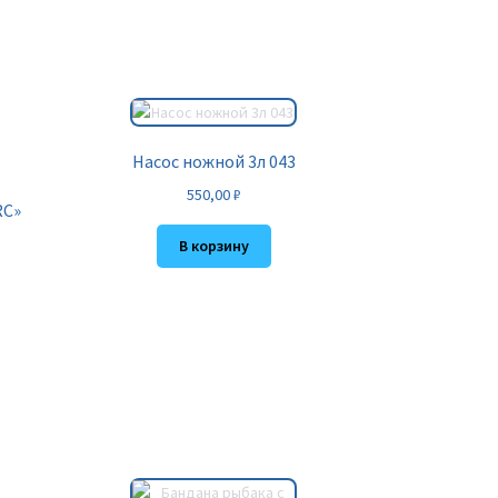
Насос ножной 3л 043
550,00
₽
RC»
В корзину