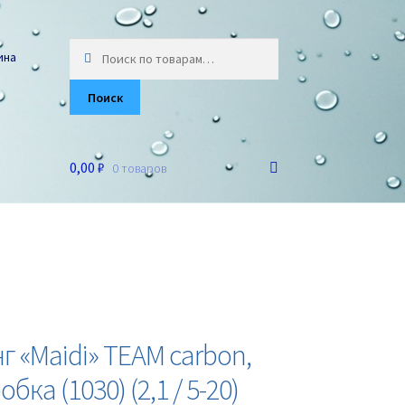
Искать:
ина
Поиск
0,00 ₽
0 товаров
 «Maidi» TEAM carbon,
бка (1030) (2,1 / 5-20)