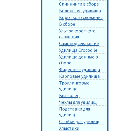
Спиннинги в сборе
Болонские удилища
Короткого сложения
В сборе
Ультракороткого
сложения
Самоподсекающие
Удилища Crocodile
Удилища донные в
сборе
Фидерные удилища
Карповые удилища
Троллинговые
удилища
Без колец
Чехлы для удилищ
Подставки для
удилищ
Стойки для удилищ
Хлыстики