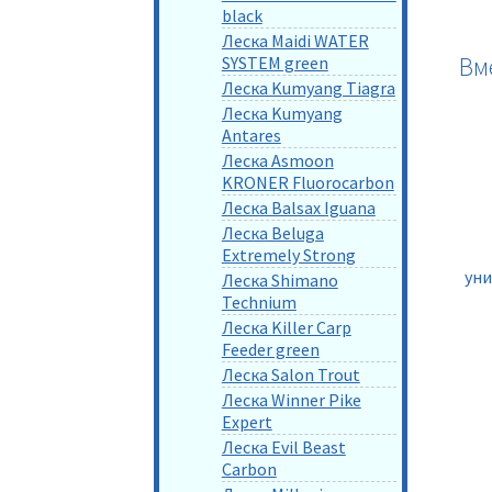
black
Леска Maidi WATER
Вм
SYSTEM green
Леска Kumyang Tiagra
Леска Kumyang
Antares
Леска Asmoon
KRONER Fluorocarbon
Леска Balsax Iguana
Леска Beluga
Extremely Strong
уни
Леска Shimano
Technium
Леска Killer Carp
Feeder green
Леска Salon Trout
Леска Winner Pike
Expert
Леска Evil Beast
Carbon