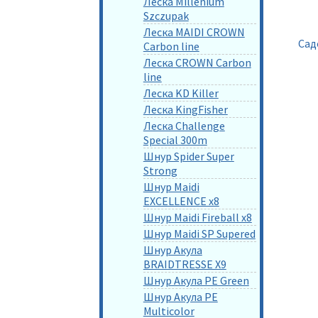
Леска Millenium
Szczupak
Леска MAIDI CROWN
Сад
Carbon line
Леска CROWN Carbon
line
Леска KD Killer
Леска KingFisher
Леска Challenge
Special 300m
Шнур Spider Super
Strong
Шнур Maidi
EXCELLENCE x8
Шнур Maidi Fireball x8
Шнур Maidi SP Supered
Шнур Акула
BRAIDTRESSE X9
Шнур Акула PE Green
Шнур Акула PE
Multicolor