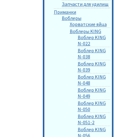
Запчасти для удилищ
Приманки
Воблеры
Хорватские яйца
Воблеры KING
Воблер KING
N-022
Воблер KING
N-038
Воблер KING
N-039
Воблер KING
N-048
Воблер KING
N-049
Воблер KING
N-050
Воблер KING
N-051-2
Воблер KING
N-056