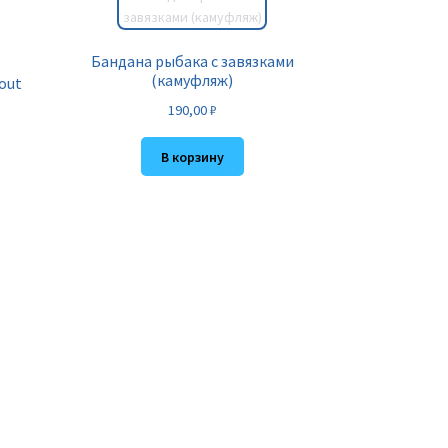
Бандана рыбака с завязками
(камуфляж)
out
190,00
₽
В корзину