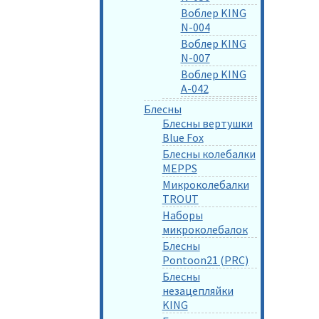
Воблер KING
N-004
Воблер KING
N-007
Воблер KING
A-042
Блесны
Блесны вертушки
Blue Fox
Блесны колебалки
MEPPS
Микроколебалки
TROUT
Наборы
микроколебалок
Блесны
Pontoon21 (PRC)
Блесны
незацепляйки
KING