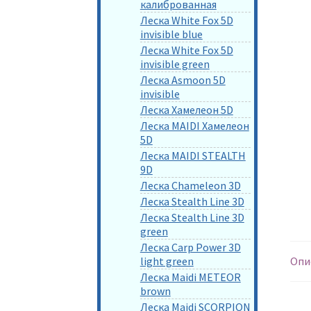
калиброванная
Леска White Fox 5D
invisible blue
Леска White Fox 5D
invisible green
Леска Asmoon 5D
invisible
Леска Хамелеон 5D
Леска MAIDI Хамелеон
5D
Леска MAIDI STEALTH
9D
Леска Chameleon 3D
Леска Stealth Line 3D
Леска Stealth Line 3D
green
Леска Carp Power 3D
light green
Опи
Леска Maidi METEOR
brown
Леска Maidi SCORPION