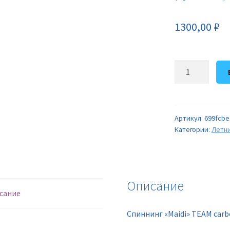
1300,00
₽
Количество
товара
Спиннинг
"Maidi"
TEAM
Артикул:
699fcbe
Категории:
Летн
carbon,
ручка
пробка
(1030)
(2,1
Описание
сание
/
5-
Спиннинг «Maidi» TEAM carbon
20)