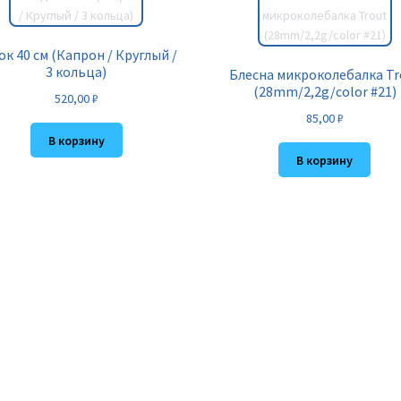
ок 40 см (Капрон / Круглый /
3 кольца)
Блесна микроколебалка Tr
(28mm/2,2g/color #21)
520,00
₽
85,00
₽
В корзину
В корзину