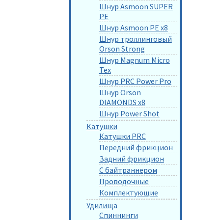
Шнур Asmoon SUPER
PE
Шнур Asmoon PE x8
Шнур троллинговый
Orson Strong
Шнур Magnum Micro
Tex
Шнур PRC Power Pro
Шнур Orson
DIAMONDS x8
Шнур Power Shot
Катушки
Катушки PRC
Передний фрикцион
Задний фрикцион
С байтраннером
Проводочные
Комплектующие
Удилища
Спиннинги