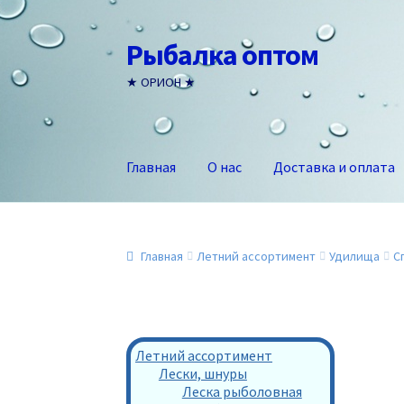
Рыбалка оптом
Перейти
Перейти
к
к
★ ОРИОН ★
навигации
содержимому
Главная
О нас
Доставка и оплата
Главная
Летний ассортимент
Удилища
С
Летний ассортимент
Лески, шнуры
Леска рыболовная