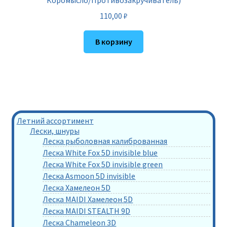
Коромысло/Противозакручиватель)
110,00
₽
В корзину
Летний ассортимент
Лески, шнуры
Леска рыболовная калиброванная
Леска White Fox 5D invisible blue
Леска White Fox 5D invisible green
Леска Asmoon 5D invisible
Леска Хамелеон 5D
Леска MAIDI Хамелеон 5D
Леска MAIDI STEALTH 9D
Леска Chameleon 3D