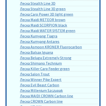
Леска Stealth Line 3D
Леска Stealth Line 3D green
Леска Carp Power 3D light green
Леска Maidi METEOR brown
Леска Maidi SCORPION black
Леска Maidi WATER SYSTEM green
Леска Kumyang Tiagra
Леска Kumyang Antares
Леска Asmoon KRONER Fluorocarbon
Леска Balsax Iguana
Леска Beluga Extremely Strong
Леска Shimano Technium
Леска Killer Carp Feeder green
Леска Salon Trout
Леска Winner Pike Expert
Леска Evil Beast Carbon
Леска Millenium Szczupak
Леска MAIDI CROWN Carbon line
Леска CROWN Carbon line