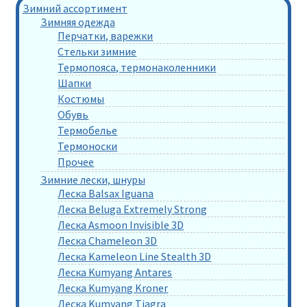
Зимний ассортимент
Зимняя одежда
Перчатки, варежки
Стельки зимние
Термопояса, термонаколенники
Шапки
Костюмы
Обувь
Термобелье
Термоноски
Прочее
Зимние лески, шнуры
Леска Balsax Iguana
Леска Beluga Extremely Strong
Леска Asmoon Invisible 3D
Леска Chameleon 3D
Леска Kameleon Line Stealth 3D
Леска Kumyang Antares
Леска Kumyang Kroner
Леска Kumyang Tiagra