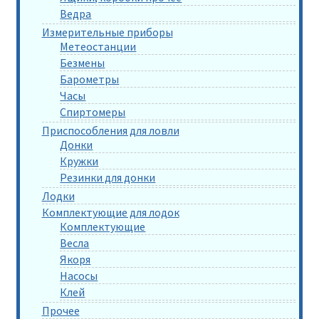
Ведра
Измерительные приборы
Метеостанции
Безмены
Барометры
Часы
Спиртомеры
Приспособления для ловли
Донки
Кружки
Резинки для донки
Лодки
Комплектующие для лодок
Комплектующие
Весла
Якоря
Насосы
Клей
Прочее