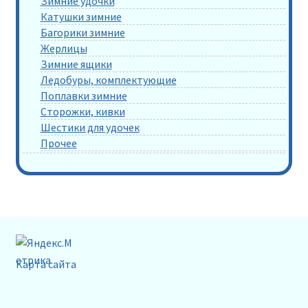
Зимние удочки
Катушки зимние
Багорики зимние
Жерлицы
Зимние ящики
Ледобуры, комплектующие
Поплавки зимние
Сторожки, кивки
Шестики для удочек
Прочее
Карта сайта