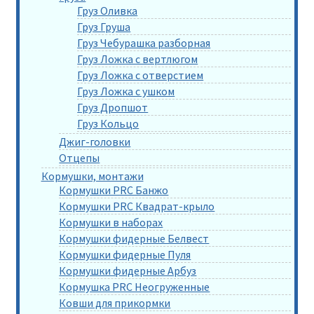
Груз Оливка
Груз Груша
Груз Чебурашка разборная
Груз Ложка с вертлюгом
Груз Ложка с отверстием
Груз Ложка с ушком
Груз Дропшот
Груз Кольцо
Джиг-головки
Отцепы
Кормушки, монтажи
Кормушки PRC Банжо
Кормушки PRC Квадрат-крыло
Кормушки в наборах
Кормушки фидерные Белвест
Кормушки фидерные Пуля
Кормушки фидерные Арбуз
Кормушка PRC Неогруженные
Ковши для прикормки