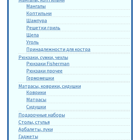
Мангалы
Коптильни
Шампура
Решетки гриль
Щепа
Уголь
Принадлежности для костра
Рюкзаки, сумки, чехлы
Рюкзаки Fisherman
Рюкзаки прочее
Гермомешки
Матрасы, коврики, сидушки
Коврики
Матрасы
Сидушки
Подарочные наборы
Столы, стулья
Арбалеты, луки
Гаджеты