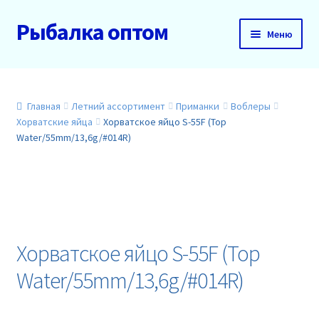
Рыбалка оптом
Перейти
Перейти
Меню
к
к
навигации
содержимому
Главная
О нас
Главная
Летний ассортимент
Приманки
Воблеры
Хорватские яйца
Хорватское яйцо S-55F (Top
Water/55mm/13,6g/#014R)
Доставка и оплата
Акции
Новинки
Хорватское яйцо S-55F (Top
Прайс
Water/55mm/13,6g/#014R)
Контакты