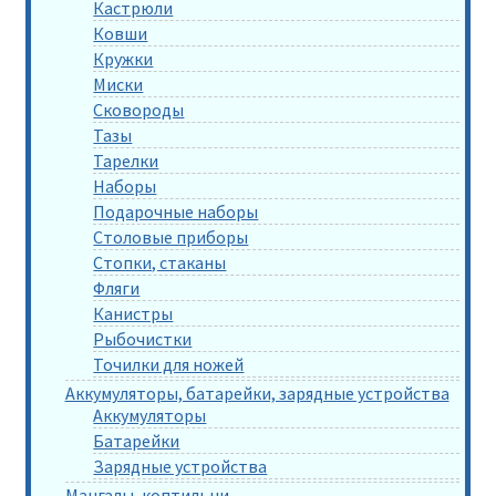
Кастрюли
Ковши
Кружки
Миски
Сковороды
Тазы
Тарелки
Наборы
Подарочные наборы
Столовые приборы
Стопки, стаканы
Фляги
Канистры
Рыбочистки
Точилки для ножей
Аккумуляторы, батарейки, зарядные устройства
Аккумуляторы
Батарейки
Зарядные устройства
Мангалы, коптильни