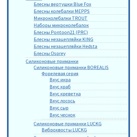
Блесны вертушки Blue Fox
Блесны колебалки MEPPS
Микроколебалки TROUT
Наборы микроколебалок
Блесны Pontoon21 (PRC)
Блесны незацепляйки KING
Блесны незацепляйки Hedsta
Блесны Osprey
Силиконовые приманки
Силиконовые приманки BOREALIS
Форелевая серия
Вкус икра
Вкус краб
Вкус креветка
Вкус лосось
Вкус сыр
Вкус чеснок
Силиконовые приманки LUCKG
Виброхвосты LUCKG