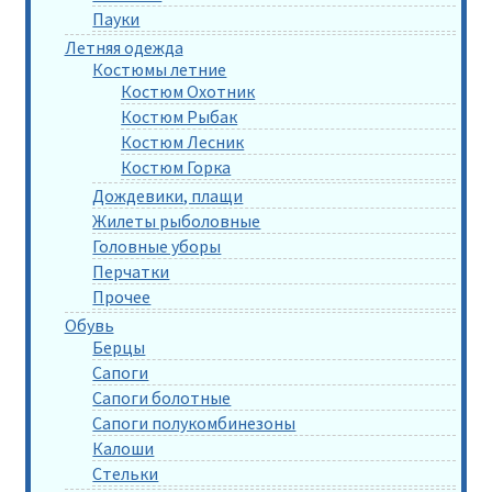
Пауки
Летняя одежда
Костюмы летние
Костюм Охотник
Костюм Рыбак
Костюм Лесник
Костюм Горка
Дождевики, плащи
Жилеты рыболовные
Головные уборы
Перчатки
Прочее
Обувь
Берцы
Сапоги
Сапоги болотные
Сапоги полукомбинезоны
Калоши
Стельки