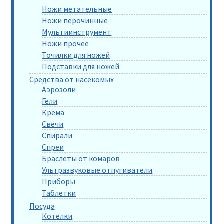
Ножи метательные
Ножи перочинные
Мультиинструмент
Ножи прочее
Точилки для ножей
Подставки для ножей
Средства от насекомых
Аэрозоли
Гели
Крема
Свечи
Спирали
Спреи
Браслеты от комаров
Ультразвуковые отпугиватели
Приборы
Таблетки
Посуда
Котелки