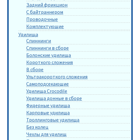
Задний фрикцион
С байтраннером
Проводочные
Комплектующие
Удилища
Спиннинги
Спиннинги в сборе
Болонские удилища
Короткого сложения
В сборе
Ультракороткого сложения
Самоподсекающие
Удилища Crocodile
Удилища донные в сборе
Фидерные удилища
Карповые удилища
Троллинговые удилища
Без колец
Чехлы для удилищ