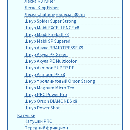
Леска KD Killer
Леска KingFisher
Леска Challenge Special 300m
Шнур Spider Super Strong
Шнур Maidi EXCELLENCE x8
Шнур Maidi Fireball x8
Шнур Maidi SP Supered
Шнур Акула BRAIDTRESSE X9
Шнур Акула PE Green
Шнур Акула PE Multicolor
Шнур Asmoon SUPER PE
Шнур Asmoon PE x8
Шнур троллинговый Orson Strong
Шнур Magnum Micro Tex
Шнур PRC Power Pro
Шнур Orson DIAMONDS x8
Шнур Power Shot
Катушки
Катушки PRC
Передний фрикцион