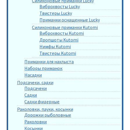
Силиконовые приманки Lucky
Виброхвосты Lucky
Твистеры Lucky
Приманки оснащенные Lucky
Силиконовые приманки Kutomi
Виброхвосты Kutomi
Дропшоты Kutomi
Нимфы Kutomi
Твистеры Kutomi
Приманки для нахлыста
Наборы приманок
Насадки
Подсачеки, садки
Подсачеки
Садки
Садки фидерные
Раколовки, пауки, косынки
Дорожки рыболовные
Раколовки
Косынки