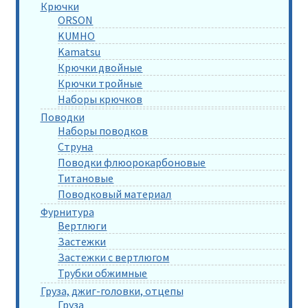
Крючки
ORSON
KUMHO
Kamatsu
Крючки двойные
Крючки тройные
Наборы крючков
Поводки
Наборы поводков
Струна
Поводки флюорокарбоновые
Титановые
Поводковый материал
Фурнитура
Вертлюги
Застежки
Застежки с вертлюгом
Трубки обжимные
Груза, джиг-головки, отцепы
Груза