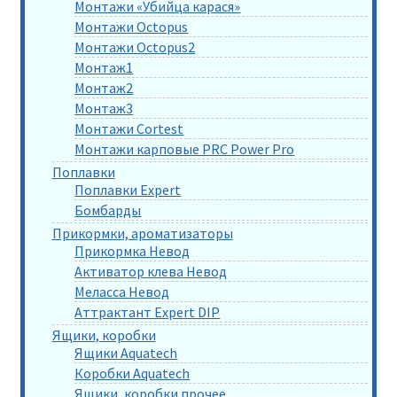
Монтажи «Убийца карася»
Монтажи Octopus
Монтажи Octopus2
Монтаж1
Монтаж2
Монтаж3
Монтажи Cortest
Монтажи карповые PRC Power Pro
Поплавки
Поплавки Expert
Бомбарды
Прикормки, ароматизаторы
Прикормка Невод
Активатор клева Невод
Меласса Невод
Аттрактант Expert DIP
Ящики, коробки
Ящики Aquatech
Коробки Aquatech
Ящики, коробки прочее