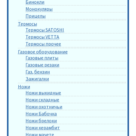
Бинокли
Монокуляры
Прицелы
Термосы
Термосы SATOSHI
Термосы VETTA
Термосы прочее
Газовое оборудование
Газовые плиты
Газовые резаки
Газ, бензин
Зажигалки
Ножи
Ножи выкидные
Ножи складные
Ножи охотничьи
Ножи Бабочка
Ножи брелоки
Ножи керамбит
Ножи мачете