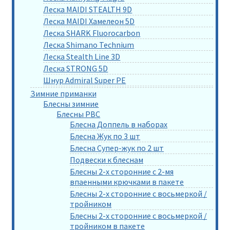
Леска MAIDI STEALTH 9D
Леска MAIDI Хамелеон 5D
Леска SHARK Fluorocarbon
Леска Shimano Technium
Леска Stealth Line 3D
Леска STRONG 5D
Шнур Admiral Super PE
Зимние приманки
Блесны зимние
Блесны РВС
Блесна Доппель в наборах
Блесна Жук по 3 шт
Блесна Супер-жук по 2 шт
Подвески к блеснам
Блесны 2-х сторонние с 2-мя
впаенными крючками в пакете
Блесны 2-х сторонние с восьмеркой /
тройником
Блесны 2-х сторонние с восьмеркой /
тройником в пакете