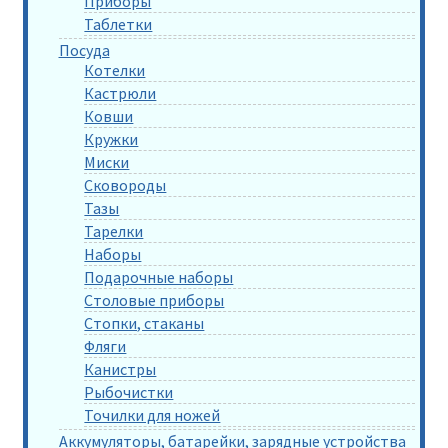
Приборы
Таблетки
Посуда
Котелки
Кастрюли
Ковши
Кружки
Миски
Сковороды
Тазы
Тарелки
Наборы
Подарочные наборы
Столовые приборы
Стопки, стаканы
Фляги
Канистры
Рыбочистки
Точилки для ножей
Аккумуляторы, батарейки, зарядные устройства