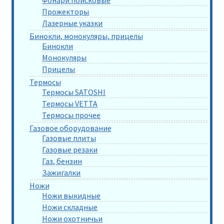
Прожекторы
Лазерные указки
Бинокли, монокуляры, прицелы
Бинокли
Монокуляры
Прицелы
Термосы
Термосы SATOSHI
Термосы VETTA
Термосы прочее
Газовое оборудование
Газовые плиты
Газовые резаки
Газ, бензин
Зажигалки
Ножи
Ножи выкидные
Ножи складные
Ножи охотничьи