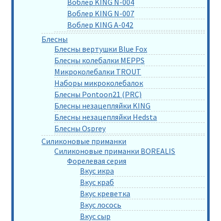
Воблер KING N-004
Воблер KING N-007
Воблер KING A-042
Блесны
Блесны вертушки Blue Fox
Блесны колебалки MEPPS
Микроколебалки TROUT
Наборы микроколебалок
Блесны Pontoon21 (PRC)
Блесны незацепляйки KING
Блесны незацепляйки Hedsta
Блесны Osprey
Силиконовые приманки
Силиконовые приманки BOREALIS
Форелевая серия
Вкус икра
Вкус краб
Вкус креветка
Вкус лосось
Вкус сыр