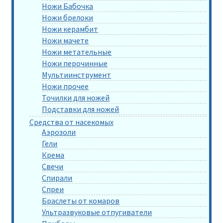
Ножи Бабочка
Ножи брелоки
Ножи керамбит
Ножи мачете
Ножи метательные
Ножи перочинные
Мультиинструмент
Ножи прочее
Точилки для ножей
Подставки для ножей
Средства от насекомых
Аэрозоли
Гели
Крема
Свечи
Спирали
Спреи
Браслеты от комаров
Ультразвуковые отпугиватели