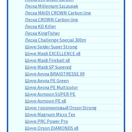
Леска Millenium Szczupak
Леска MAIDI CROWN Carbon line
Леска CROWN Carbon line
Леска KD Killer
Леска KingFisher
Леска Challenge Special 300m
Шнур Spider Super Strong
Шнур Maidi EXCELLENCE x8
Шнур Maidi Fireball x8
Шнур Maidi SP Supered
Шнур Акула BRAIDTRESSE X9
Шнур Акула PE Green
Шнур Акула PE Multicolor
Шнур Asmoon SUPER PE
Шнур Asmoon PE x8
Шнур троллинговый Orson Strong
Шнур Magnum Micro Tex
Шнур PRC Power Pro
Шнур Orson DIAMONDS x8