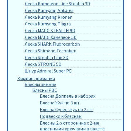
Леска Kameleon Line Stealth 3D
Леска Kumyang Antares
Леска Kumyang Kroner
Леска Kumyang Tiagra
Леска MAIDI STEALTH 9D
Леска MAIDI Хамелеон 5D
Леска SHARK Fluorocarbon
Леска Shimano Technium
Леска Stealth Line 3D
Леска STRONG 5D
Шнур Admiral Super PE
Зимние приманки
Блесны зимние
Блесны РВС
Блесна Доппель в наборах
Блесна Жук по 3 шт
Блесна Супер-жук по 2 шт
Подвески к блеснам
Блесны 2-х сторонние с 2-мя
впаенными крючками в пакете