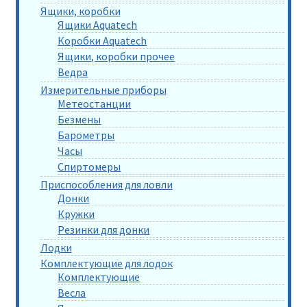
Ящики, коробки
Ящики Aquatech
Коробки Aquatech
Ящики, коробки прочее
Ведра
Измерительные приборы
Метеостанции
Безмены
Барометры
Часы
Спиртомеры
Приспособления для ловли
Донки
Кружки
Резинки для донки
Лодки
Комплектующие для лодок
Комплектующие
Весла