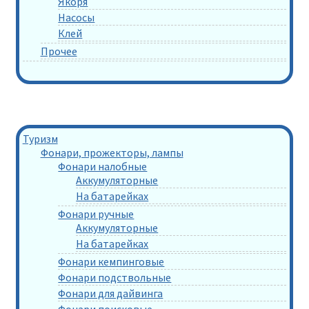
Якоря
Насосы
Клей
Прочее
Туризм
Фонари, прожекторы, лампы
Фонари налобные
Аккумуляторные
На батарейках
Фонари ручные
Аккумуляторные
На батарейках
Фонари кемпинговые
Фонари подствольные
Фонари для дайвинга
Фонари поисковые