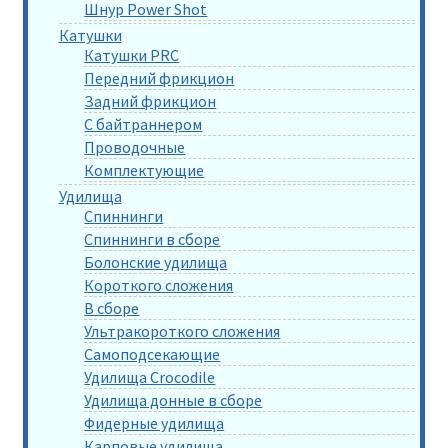
Шнур Power Shot
Катушки
Катушки PRC
Передний фрикцион
Задний фрикцион
С байтраннером
Проводочные
Комплектующие
Удилища
Спиннинги
Спиннинги в сборе
Болонские удилища
Короткого сложения
В сборе
Ультракороткого сложения
Самоподсекающие
Удилища Crocodile
Удилища донные в сборе
Фидерные удилища
Карповые удилища