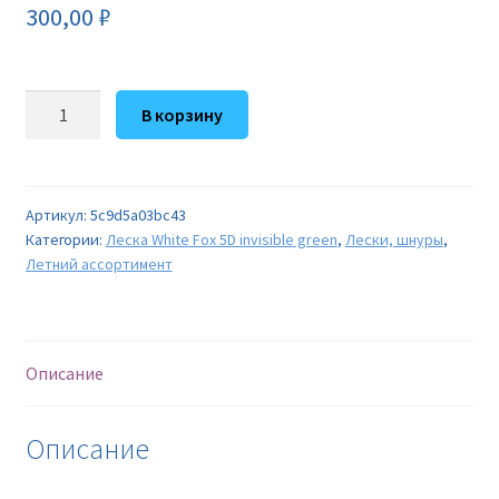
300,00
₽
Количество
В корзину
товара
Леска
White
Fox
Артикул:
5c9d5a03bc43
Категории:
Леска White Fox 5D invisible green
,
Лески, шнуры
,
5D
Летний ассортимент
invisible
green
(0,18mm
/
Описание
7,5kg
/
300m)
Описание