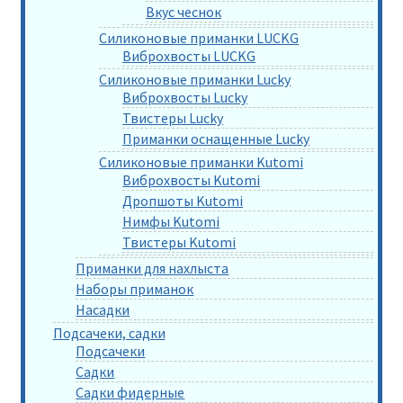
Вкус чеснок
Силиконовые приманки LUCKG
Виброхвосты LUCKG
Силиконовые приманки Lucky
Виброхвосты Lucky
Твистеры Lucky
Приманки оснащенные Lucky
Силиконовые приманки Kutomi
Виброхвосты Kutomi
Дропшоты Kutomi
Нимфы Kutomi
Твистеры Kutomi
Приманки для нахлыста
Наборы приманок
Насадки
Подсачеки, садки
Подсачеки
Садки
Садки фидерные