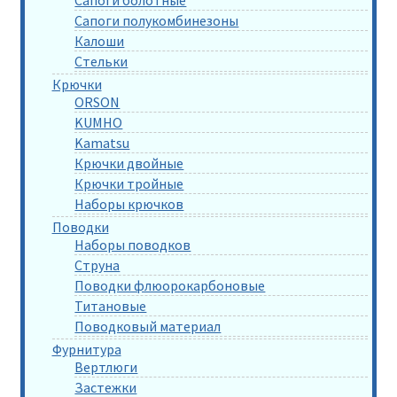
Сапоги полукомбинезоны
Калоши
Стельки
Крючки
ORSON
KUMHO
Kamatsu
Крючки двойные
Крючки тройные
Наборы крючков
Поводки
Наборы поводков
Струна
Поводки флюорокарбоновые
Титановые
Поводковый материал
Фурнитура
Вертлюги
Застежки