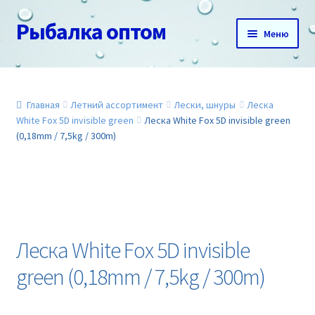
Рыбалка оптом
Перейти
Перейти
Меню
к
к
навигации
содержимому
Главная
О нас
Главная
Летний ассортимент
Лески, шнуры
Леска
White Fox 5D invisible green
Леска White Fox 5D invisible green
(0,18mm / 7,5kg / 300m)
Доставка и оплата
Акции
Новинки
Леска White Fox 5D invisible
Прайс
green (0,18mm / 7,5kg / 300m)
Контакты