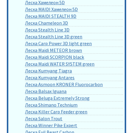
Леска Хамелеон 5D
Леска MAIDI Хамелеон 5D
Леска MAIDI STEALTH 9D
Леска Chameleon 3D
Леска Stealth Line 3D
Леска Stealth Line 3D green
Леска Carp Power 3D light green
Леска Maidi METEOR brown
Леска Maidi SCORPION black
Леска Maidi WATER SYSTEM green
Леска Kumyang Tiagra
Леска Kumyang Antares
Леска Asmoon KRONER Fluorocarbon
Леска Balsax Iguana
Леска Beluga Extremely Strong
Леска Shimano Technium
Леска Killer Carp Feeder green
Леска Salon Trout
Леска Winner Pike Expert
Леска Evil Beast Carbon