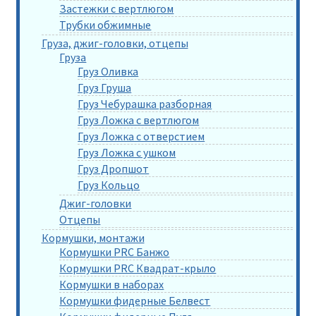
Застежки с вертлюгом
Трубки обжимные
Груза, джиг-головки, отцепы
Груза
Груз Оливка
Груз Груша
Груз Чебурашка разборная
Груз Ложка с вертлюгом
Груз Ложка с отверстием
Груз Ложка с ушком
Груз Дропшот
Груз Кольцо
Джиг-головки
Отцепы
Кормушки, монтажи
Кормушки PRC Банжо
Кормушки PRC Квадрат-крыло
Кормушки в наборах
Кормушки фидерные Белвест