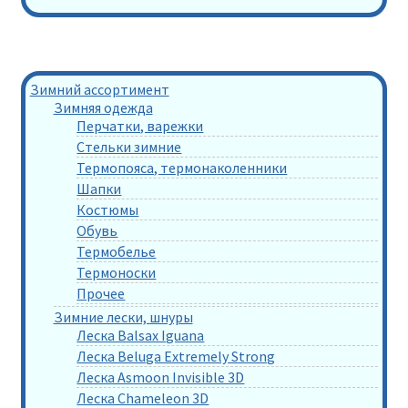
Зимний ассортимент
Зимняя одежда
Перчатки, варежки
Стельки зимние
Термопояса, термонаколенники
Шапки
Костюмы
Обувь
Термобелье
Термоноски
Прочее
Зимние лески, шнуры
Леска Balsax Iguana
Леска Beluga Extremely Strong
Леска Asmoon Invisible 3D
Леска Chameleon 3D