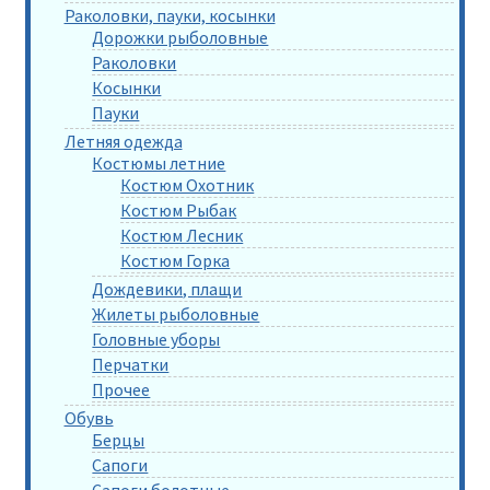
Раколовки, пауки, косынки
Дорожки рыболовные
Раколовки
Косынки
Пауки
Летняя одежда
Костюмы летние
Костюм Охотник
Костюм Рыбак
Костюм Лесник
Костюм Горка
Дождевики, плащи
Жилеты рыболовные
Головные уборы
Перчатки
Прочее
Обувь
Берцы
Сапоги
Сапоги болотные