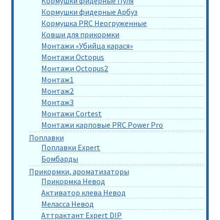
Кормушки фидерные Пуля
Кормушки фидерные Арбуз
Кормушка PRC Неогруженные
Ковши для прикормки
Монтажи «Убийца карася»
Монтажи Octopus
Монтажи Octopus2
Монтаж1
Монтаж2
Монтаж3
Монтажи Cortest
Монтажи карповые PRC Power Pro
Поплавки
Поплавки Expert
Бомбарды
Прикормки, ароматизаторы
Прикормка Невод
Активатор клева Невод
Меласса Невод
Аттрактант Expert DIP