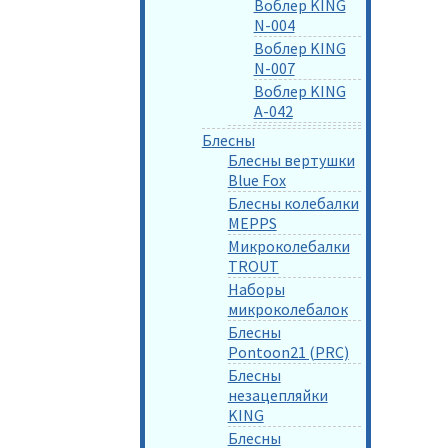
Воблер KING
N-004
Воблер KING
N-007
Воблер KING
A-042
Блесны
Блесны вертушки
Blue Fox
Блесны колебалки
MEPPS
Микроколебалки
TROUT
Наборы
микроколебалок
Блесны
Pontoon21 (PRC)
Блесны
незацепляйки
KING
Блесны