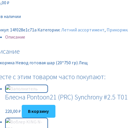
5,00
₽
 в наличии
икул:
14f028e1c71a
Категории:
Летний ассортимент
,
Прикормк
Описание
исание
кормка Невод готовая шар (20*750 гр) Лещ
есте с этим товаром часто покупают:
Блесна Pontoon21 (PRC) Synchrony #2.5 T01-0
220,00
₽
В корзину