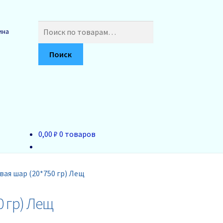
Искать:
ина
Поиск
0,00 ₽
0 товаров
ая шар (20*750 гр) Лещ
 гр) Лещ