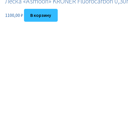
Леска «Asmoon» KRONER Fluorocarbon 0,3
1100,00
₽
В корзину