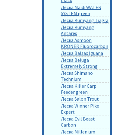
black
Леска Maidi WATER
SYSTEM green
Леска Kumyang Tiagra
Леска Kumyang
Antares
Леска Asmoon
KRONER Fluorocarbon
Леска Balsax Iguana
Леска Beluga
Extremely Strong
Леска Shimano
Technium
Леска Killer Carp
Feeder green
Леска Salon Trout
Леска Winner Pike
Expert
Леска Evil Beast
Carbon
Леска Millenium