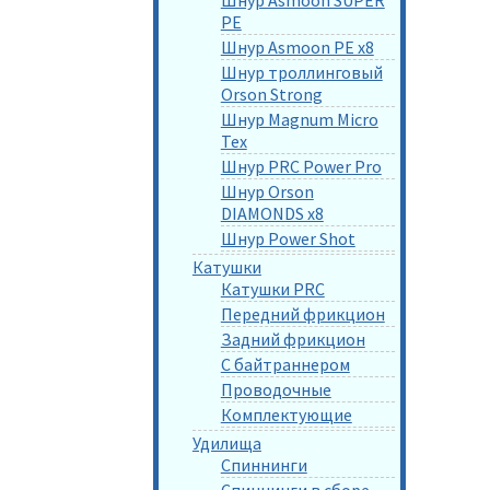
PE
Шнур Asmoon PE x8
Шнур троллинговый
Orson Strong
Шнур Magnum Micro
Tex
Шнур PRC Power Pro
Шнур Orson
DIAMONDS x8
Шнур Power Shot
Катушки
Катушки PRC
Передний фрикцион
Задний фрикцион
С байтраннером
Проводочные
Комплектующие
Удилища
Спиннинги
Спиннинги в сборе