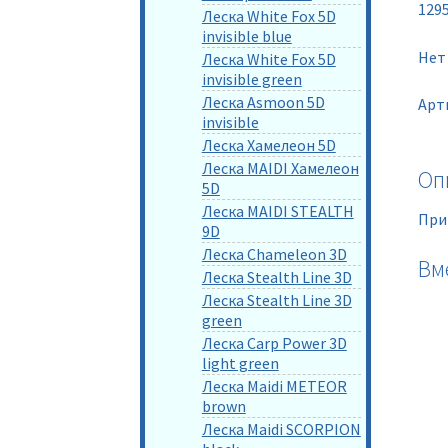
129
Леска White Fox 5D
invisible blue
Нет
Леска White Fox 5D
invisible green
Леска Asmoon 5D
Арт
invisible
Леска Хамелеон 5D
Леска MAIDI Хамелеон
Оп
5D
Леска MAIDI STEALTH
При
9D
Леска Chameleon 3D
Вм
Леска Stealth Line 3D
Леска Stealth Line 3D
green
Леска Carp Power 3D
light green
Леска Maidi METEOR
brown
Леска Maidi SCORPION