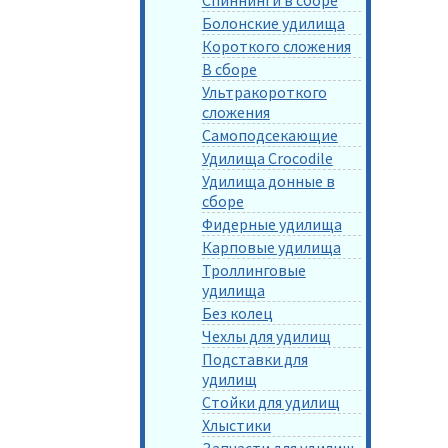
Болонские удилища
Короткого сложения
В сборе
Ультракороткого
сложения
Самоподсекающие
Удилища Crocodile
Удилища донные в
сборе
Фидерные удилища
Карповые удилища
Троллинговые
удилища
Без колец
Чехлы для удилищ
Подставки для
удилищ
Стойки для удилищ
Хлыстики
Запчасти для удилищ