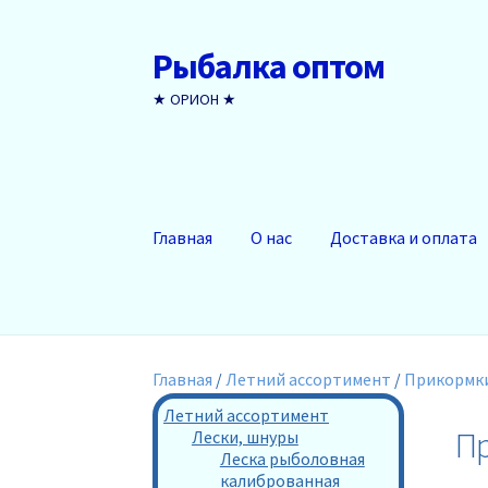
Рыбалка оптом
Перейти
Перейти
к
к
★ ОРИОН ★
навигации
содержимому
Главная
О нас
Доставка и оплата
Главная
/
Летний ассортимент
/
Прикормки
Летний ассортимент
Пр
Лески, шнуры
Леска рыболовная
калиброванная