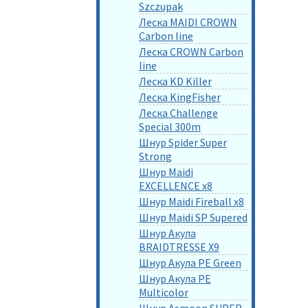
Szczupak
Леска MAIDI CROWN
Carbon line
Леска CROWN Carbon
line
Леска KD Killer
Леска KingFisher
Леска Challenge
Special 300m
Шнур Spider Super
Strong
Шнур Maidi
EXCELLENCE x8
Шнур Maidi Fireball x8
Шнур Maidi SP Supered
Шнур Акула
BRAIDTRESSE X9
Шнур Акула PE Green
Шнур Акула PE
Multicolor
Шнур Asmoon SUPER