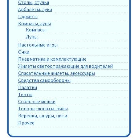
Столы, стулья
Арбалеты, луки
Гаджеты
Компасы, лупы
Компасы
Лупы
Настольные игры
Очки
Пневматика и комплектующие
Жилеты светоотражающие для водителей
Спасательные жилеты, аксессуары
Средства самообороны
Палатки
Тенты
Спальные мешки
Топоры, лопаты, пилы
Веревки, шнуры, нити
Прочее