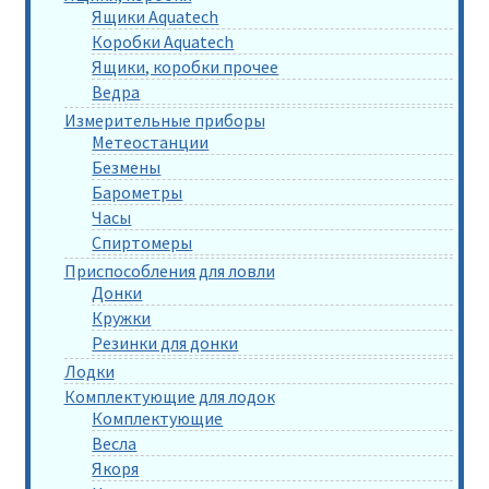
Ящики Aquatech
Коробки Aquatech
Ящики, коробки прочее
Ведра
Измерительные приборы
Метеостанции
Безмены
Барометры
Часы
Спиртомеры
Приспособления для ловли
Донки
Кружки
Резинки для донки
Лодки
Комплектующие для лодок
Комплектующие
Весла
Якоря