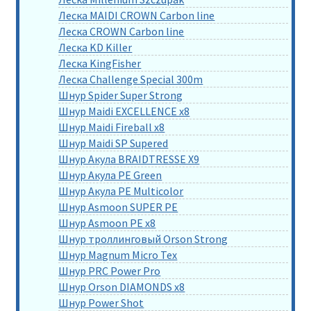
Леска MAIDI CROWN Carbon line
Леска CROWN Carbon line
Леска KD Killer
Леска KingFisher
Леска Challenge Special 300m
Шнур Spider Super Strong
Шнур Maidi EXCELLENCE x8
Шнур Maidi Fireball x8
Шнур Maidi SP Supered
Шнур Акула BRAIDTRESSE X9
Шнур Акула PE Green
Шнур Акула PE Multicolor
Шнур Asmoon SUPER PE
Шнур Asmoon PE x8
Шнур троллинговый Orson Strong
Шнур Magnum Micro Tex
Шнур PRC Power Pro
Шнур Orson DIAMONDS x8
Шнур Power Shot