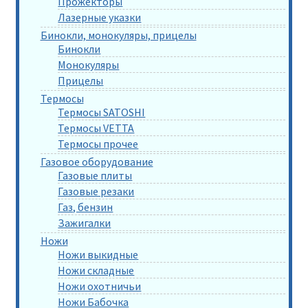
Прожекторы
Лазерные указки
Бинокли, монокуляры, прицелы
Бинокли
Монокуляры
Прицелы
Термосы
Термосы SATOSHI
Термосы VETTA
Термосы прочее
Газовое оборудование
Газовые плиты
Газовые резаки
Газ, бензин
Зажигалки
Ножи
Ножи выкидные
Ножи складные
Ножи охотничьи
Ножи Бабочка