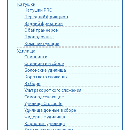
Катушки
Катушки PRC
Передний фрикцион
Задний фрикцион
С байтраннером
Проводочные
Комплектующие
Удилища
Спиннинги
Спиннинги в сборе
Болонские удилища
Короткого сложения
В сборе
Ультракороткого сложения
Самоподсекающие
Удилища Crocodile
Удилища донные в сборе
Фидерные удилища
Карповые удилища
Троллинговые удилища