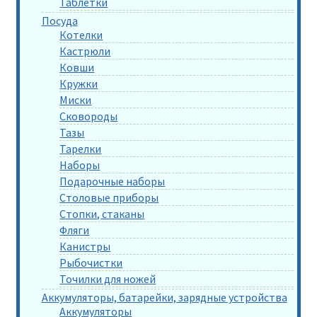
Таблетки
Посуда
Котелки
Кастрюли
Ковши
Кружки
Миски
Сковороды
Тазы
Тарелки
Наборы
Подарочные наборы
Столовые приборы
Стопки, стаканы
Фляги
Канистры
Рыбочистки
Точилки для ножей
Аккумуляторы, батарейки, зарядные устройства
Аккумуляторы