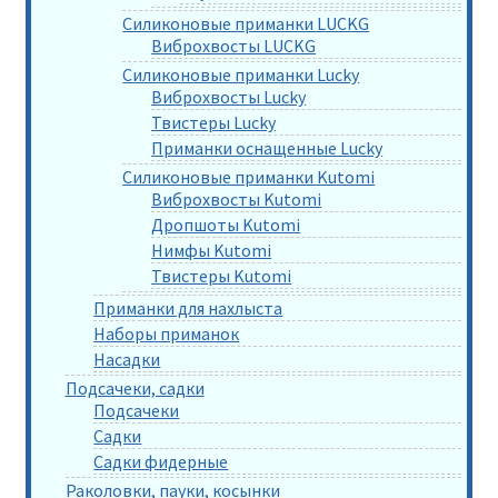
Силиконовые приманки LUCKG
Виброхвосты LUCKG
Силиконовые приманки Lucky
Виброхвосты Lucky
Твистеры Lucky
Приманки оснащенные Lucky
Силиконовые приманки Kutomi
Виброхвосты Kutomi
Дропшоты Kutomi
Нимфы Kutomi
Твистеры Kutomi
Приманки для нахлыста
Наборы приманок
Насадки
Подсачеки, садки
Подсачеки
Садки
Садки фидерные
Раколовки, пауки, косынки