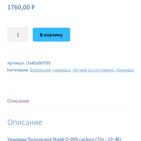
1760,00
₽
Количество
В корзину
товара
Удилище
болонское
Maidi
Артикул:
cfa45a9075f5
Категории:
Болонские удилища
,
Летний ассортимент
,
Удилища
Q-
009
carbon
(7m
Описание
/
10-
40)
Описание
Удилище болонское Maidi Q-009 carbon (7m / 10-40)