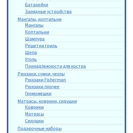
Батарейки
Зарядные устройства
Мангалы, коптильни
Мангалы
Коптильни
Шампура
Решетки гриль
Щепа
Уголь
Принадлежности для костра
Рюкзаки, сумки, чехлы
Рюкзаки Fisherman
Рюкзаки прочее
Гермомешки
Матрасы, коврики, сидушки
Коврики
Матрасы
Сидушки
Подарочные наборы