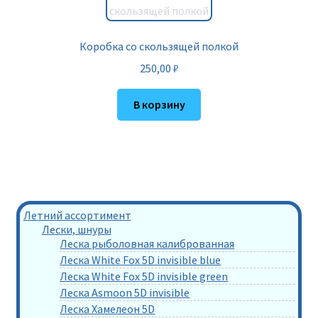
Коробка со скользящей полкой
250,00
₽
В корзину
Летний ассортимент
Лески, шнуры
Леска рыболовная калиброванная
Леска White Fox 5D invisible blue
Леска White Fox 5D invisible green
Леска Asmoon 5D invisible
Леска Хамелеон 5D