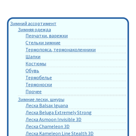
Зимний ассортимент
Зимняя одежда
Перчатки, варежки
Стельки зимние
Термопояса, термонаколенники
Шапки
Костюмы
Обувь
Термобелье
Термоноски
Прочее
Зимние лески, шнуры
Леска Balsax Iguana
Леска Beluga Extremely Strong
Леска Asmoon Invisible 3D
Леска Chameleon 3D
Леска Kameleon Line Stealth 3D