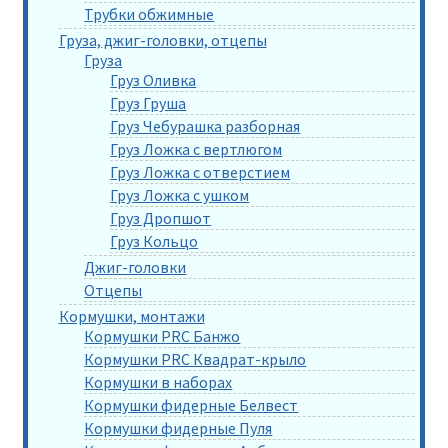
Трубки обжимные
Груза, джиг-головки, отцепы
Груза
Груз Оливка
Груз Груша
Груз Чебурашка разборная
Груз Ложка с вертлюгом
Груз Ложка с отверстием
Груз Ложка с ушком
Груз Дропшот
Груз Кольцо
Джиг-головки
Отцепы
Кормушки, монтажи
Кормушки PRC Банжо
Кормушки PRC Квадрат-крыло
Кормушки в наборах
Кормушки фидерные Белвест
Кормушки фидерные Пуля