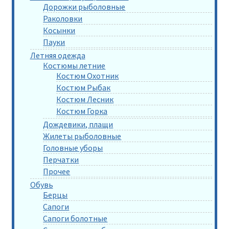
Дорожки рыболовные
Раколовки
Косынки
Пауки
Летняя одежда
Костюмы летние
Костюм Охотник
Костюм Рыбак
Костюм Лесник
Костюм Горка
Дождевики, плащи
Жилеты рыболовные
Головные уборы
Перчатки
Прочее
Обувь
Берцы
Сапоги
Сапоги болотные