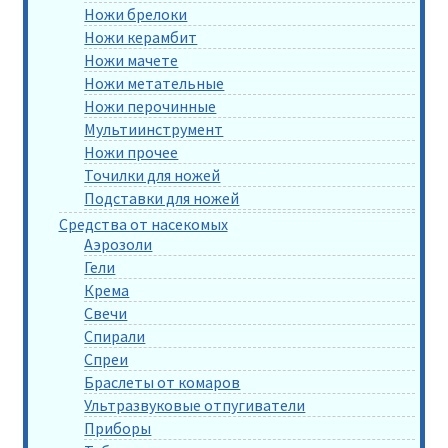
Ножи брелоки
Ножи керамбит
Ножи мачете
Ножи метательные
Ножи перочинные
Мультиинструмент
Ножи прочее
Точилки для ножей
Подставки для ножей
Средства от насекомых
Аэрозоли
Гели
Крема
Свечи
Спирали
Спреи
Браслеты от комаров
Ультразвуковые отпугиватели
Приборы