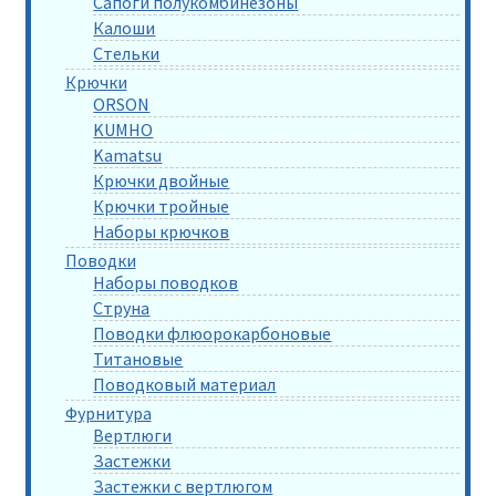
Сапоги полукомбинезоны
Калоши
Стельки
Крючки
ORSON
KUMHO
Kamatsu
Крючки двойные
Крючки тройные
Наборы крючков
Поводки
Наборы поводков
Струна
Поводки флюорокарбоновые
Титановые
Поводковый материал
Фурнитура
Вертлюги
Застежки
Застежки с вертлюгом