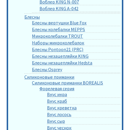
Воблер KING N-007
Воблер KING A-042
Блесны
Блесны вертушки Blue Fox
Блесны колебалки MEPPS
Микроколебалки TROUT
Наборы микроколебалок
Блесны Pontoon21 (PRC)
Блесны незацепляйки KING
Блесны незацепляйки Hedsta
Блесны Osprey
Силиконовые приманки
Силиконовые приманки BOREALIS
Форелевая серия
Вкус икра
Вкус краб
Вкус креветка
Вкус лосось
Вкус сыр
Вкус чеснок