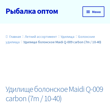
Рыбалка оптом
Перейти
Перейти
Меню
к
к
навигации
содержимому
Главная
О нас
Главная
Летний ассортимент
Удилища
Болонские
удилища
Удилище болонское Maidi Q-009 carbon (7m / 10-40)
Доставка и оплата
Акции
Новинки
Удилище болонское Maidi Q-009
Прайс
carbon (7m / 10-40)
Контакты