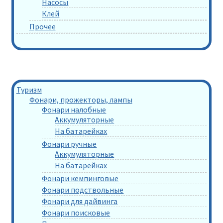
Насосы
Клей
Прочее
Туризм
Фонари, прожекторы, лампы
Фонари налобные
Аккумуляторные
На батарейках
Фонари ручные
Аккумуляторные
На батарейках
Фонари кемпинговые
Фонари подствольные
Фонари для дайвинга
Фонари поисковые