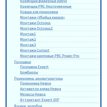
Кормушки фидерные Арбуз
Кормушка PRC Неогруженные
Ковши для прикормки
Монтажи «Убийца карася»
Монтажи Octopus
Монтажи Octopus2
Монтаж1
Монтаж2
Монтаж3
Монтажи Cortest
Монтажи карповые PRC Power Pro
Поплавки
Поплавки Expert
Бомбарды
Прикормки, ароматизаторы
Прикормка Невод
Активатор клева Невод
Меласса Невод
Аттрактант Expert DIP
Ящики, коробки