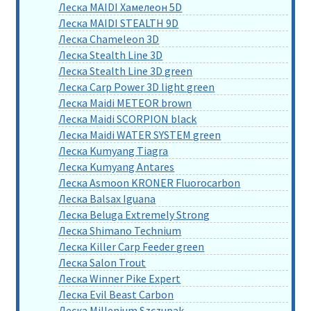
Леска MAIDI Хамелеон 5D
Леска MAIDI STEALTH 9D
Леска Chameleon 3D
Леска Stealth Line 3D
Леска Stealth Line 3D green
Леска Carp Power 3D light green
Леска Maidi METEOR brown
Леска Maidi SCORPION black
Леска Maidi WATER SYSTEM green
Леска Kumyang Tiagra
Леска Kumyang Antares
Леска Asmoon KRONER Fluorocarbon
Леска Balsax Iguana
Леска Beluga Extremely Strong
Леска Shimano Technium
Леска Killer Carp Feeder green
Леска Salon Trout
Леска Winner Pike Expert
Леска Evil Beast Carbon
Леска Millenium Szczupak