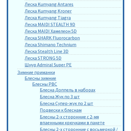
Леска Kumyang Antares
Леска Kumyang Kroner
Леска Kumyang Tiagra
Леска MAIDI STEALTH 9D
Леска MAIDI Хамелеон 5D
Леска SHARK Fluorocarbon
Леска Shimano Technium
Леска Stealth Line 3D
Леска STRONG 5D
Шнур Admiral Super PE
Зимние приманки
Блесны зимние
Блесны РВС
Блесна Доппель в наборах
Блесна Жук по 3 шт
Блесна Супер-жук по 2 шт
Подвески к блеснам
Блесны 2-х сторонние с 2-мя
впаенными крючками в пакете
Блесны 2-х сторонние с восьмеркой /