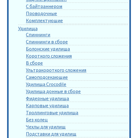
С байтраннером
Проводочные
Комплектующие
Удилища
Спиннинги
Спиннинги в сборе
Болонские удилища
Короткого сложения
В сборе
Ультракороткого сложения
Самоподсекающие
Удилища Crocodile
Удилища донные в сборе
Фидерные удилища
Карповые удилища
Троллинговые удилища
Без колец
Чехлы для удилищ
Подставки для удилищ