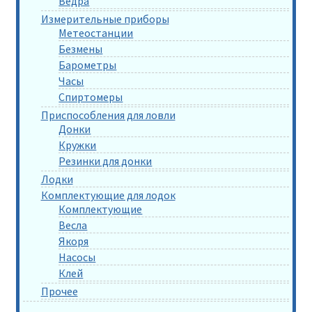
Ведра
Измерительные приборы
Метеостанции
Безмены
Барометры
Часы
Спиртомеры
Приспособления для ловли
Донки
Кружки
Резинки для донки
Лодки
Комплектующие для лодок
Комплектующие
Весла
Якоря
Насосы
Клей
Прочее