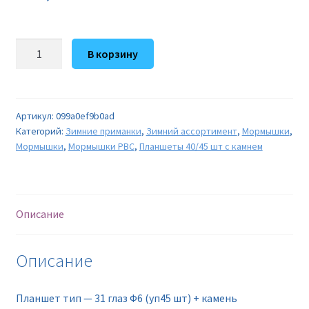
Количество
В корзину
товара
Планшет
тип
-
Артикул:
099a0ef9b0ad
Категорий:
Зимние приманки
,
Зимний ассортимент
,
Мормышки
,
31
Мормышки
,
Мормышки РВС
,
Планшеты 40/45 шт с камнем
глаз
Ф6
(уп45
шт)
Описание
+
камень
Описание
Планшет тип — 31 глаз Ф6 (уп45 шт) + камень