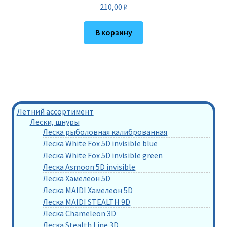
210,00
₽
В корзину
Летний ассортимент
Лески, шнуры
Леска рыболовная калиброванная
Леска White Fox 5D invisible blue
Леска White Fox 5D invisible green
Леска Asmoon 5D invisible
Леска Хамелеон 5D
Леска MAIDI Хамелеон 5D
Леска MAIDI STEALTH 9D
Леска Chameleon 3D
Леска Stealth Line 3D