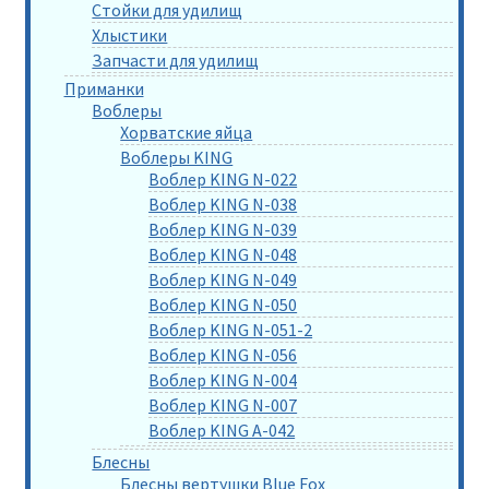
Стойки для удилищ
Хлыстики
Запчасти для удилищ
Приманки
Воблеры
Хорватские яйца
Воблеры KING
Воблер KING N-022
Воблер KING N-038
Воблер KING N-039
Воблер KING N-048
Воблер KING N-049
Воблер KING N-050
Воблер KING N-051-2
Воблер KING N-056
Воблер KING N-004
Воблер KING N-007
Воблер KING A-042
Блесны
Блесны вертушки Blue Fox