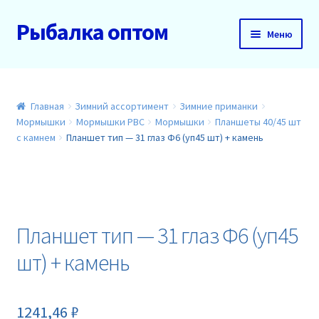
Рыбалка оптом
Перейти
Перейти
Меню
к
к
навигации
содержимому
Главная
О нас
Главная
Зимний ассортимент
Зимние приманки
Мормышки
Мормышки РВС
Мормышки
Планшеты 40/45 шт
с камнем
Планшет тип — 31 глаз Ф6 (уп45 шт) + камень
Доставка и оплата
Акции
Новинки
Планшет тип — 31 глаз Ф6 (уп45
шт) + камень
Прайс
Контакты
1241,46
₽