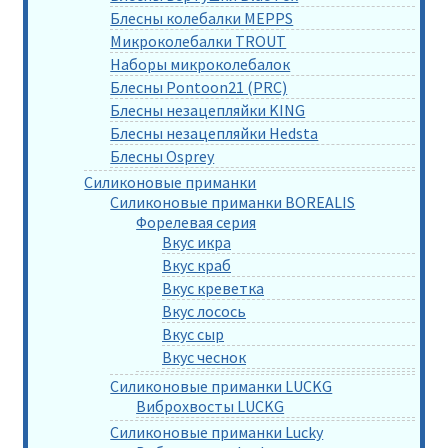
Блесны колебалки MEPPS
Микроколебалки TROUT
Наборы микроколебалок
Блесны Pontoon21 (PRC)
Блесны незацепляйки KING
Блесны незацепляйки Hedsta
Блесны Osprey
Силиконовые приманки
Силиконовые приманки BOREALIS
Форелевая серия
Вкус икра
Вкус краб
Вкус креветка
Вкус лосось
Вкус сыр
Вкус чеснок
Силиконовые приманки LUCKG
Виброхвосты LUCKG
Силиконовые приманки Lucky