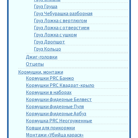
Груз Груша
Груз Чебурашка разборная
Груз Ложка с вертлюгом
Груз Ложка с отверстием
Груз Ложка с ушком
Груз Дропшот
Груз Кольцо
Джиг-головки
Отцепы
Кормушки, монтажи
Кормушки PRC Банжо
Кормушки PRC Квадрат-крыло
Кормушки в наборах
Кормушки фидерные Белвест
Кормушки фидерные Пуля
Кормушки фидерные Арбуз
Кормушка PRC Неогруженные
Ковши для прикормки
Монтажи «Убийца карася»