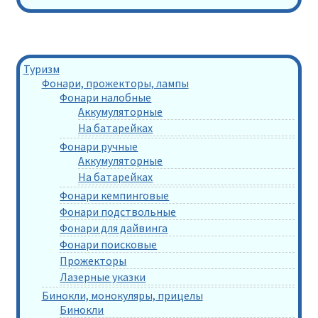
Туризм
Фонари, прожекторы, лампы
Фонари налобные
Аккумуляторные
На батарейках
Фонари ручные
Аккумуляторные
На батарейках
Фонари кемпинговые
Фонари подствольные
Фонари для дайвинга
Фонари поисковые
Прожекторы
Лазерные указки
Бинокли, монокуляры, прицелы
Бинокли