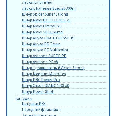
Леска KingFisher
Леска Challenge Special 300m
Шнур Spider Super Strong
Шнур Maidi EXCELLENCE x8
Шнур Maidi Fireball x8
Шнур Maidi SP Supered
Шнур Акула BRAIDTRESSE X9
Шнур Акула PE Green
Шнур Акула PE Multicolor
Шнур Asmoon SUPER PE
Шнур Asmoon PE x8
Шнур троллинговый Orson Strong
Шнур Magnum Micro Tex
Шнур PRC Power Pro
Шнур Orson DIAMONDS x8
Шнур Power Shot
Катушки
Катушки PRC
Передний фрикцион
Задний фрикцион