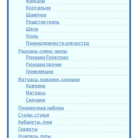
Мангалы
Коптильни
Шампура
Решетки гриль
Щепа
Уголь
Принадлежности для костра
Рюкзаки, сумки, чехлы
Рюкзаки Fisherman
Рюкзаки прочее
Гермомешки
Матрасы, коврики, сидушки
Коврики
Матрасы
Сидушки
Подарочные наборы
Столы, стулья
Арбалеты, луки
Гаджеты
Компасы, лупы