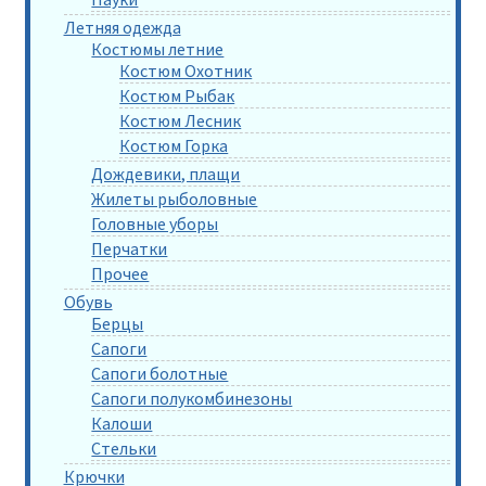
Летняя одежда
Костюмы летние
Костюм Охотник
Костюм Рыбак
Костюм Лесник
Костюм Горка
Дождевики, плащи
Жилеты рыболовные
Головные уборы
Перчатки
Прочее
Обувь
Берцы
Сапоги
Сапоги болотные
Сапоги полукомбинезоны
Калоши
Стельки
Крючки