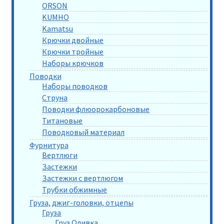
ORSON
KUMHO
Kamatsu
Крючки двойные
Крючки тройные
Наборы крючков
Поводки
Наборы поводков
Струна
Поводки флюорокарбоновые
Титановые
Поводковый материал
Фурнитура
Вертлюги
Застежки
Застежки с вертлюгом
Трубки обжимные
Груза, джиг-головки, отцепы
Груза
Груз Оливка