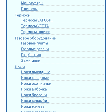
Монокуляры
Прицелы
Термосы
Термосы SATOSHI
Термосы VETTA
Термосы прочее
Газовое оборудование
Газовые плиты
Газовые резаки
Газ, бензин
Зажигалки
Ножи
Ножи выкидные
Ножи складные
Ножи охотничьи
Ножи Бабочка
Ножи брелоки
Ножи керамбит
Ножи мачете
Ножи метательные