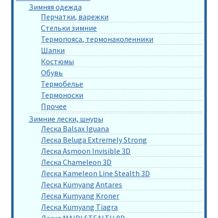
Зимняя одежда
Перчатки, варежки
Стельки зимние
Термопояса, термонаколенники
Шапки
Костюмы
Обувь
Термобелье
Термоноски
Прочее
Зимние лески, шнуры
Леска Balsax Iguana
Леска Beluga Extremely Strong
Леска Asmoon Invisible 3D
Леска Chameleon 3D
Леска Kameleon Line Stealth 3D
Леска Kumyang Antares
Леска Kumyang Kroner
Леска Kumyang Tiagra
Леска MAIDI STEALTH 9D