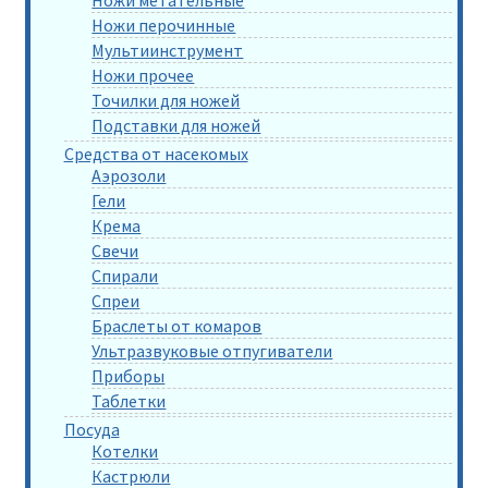
Ножи перочинные
Мультиинструмент
Ножи прочее
Точилки для ножей
Подставки для ножей
Средства от насекомых
Аэрозоли
Гели
Крема
Свечи
Спирали
Спреи
Браслеты от комаров
Ультразвуковые отпугиватели
Приборы
Таблетки
Посуда
Котелки
Кастрюли