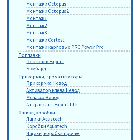
Монтажи Octopus
Монтажи Octopus2
Монтаж1
Монтаж2
Монтаж3
Монтажи Cortest
Монтажи карповые PRC Power Pro
Поплавки
Поплавки Expert
Бомбарды
Прикормки, ароматизаторы
Прикормка Невод
Активатор клева Невод
Меласса Невод
Аттрактант Expert DIP
Ящики, коробки
Ящики Aquatech
Коробки Aquatech
Ящики, коробки прочее