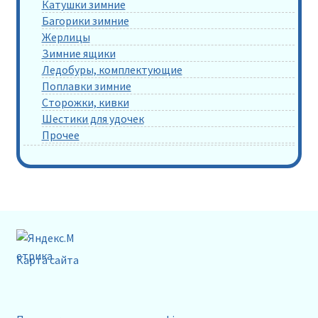
Катушки зимние
Багорики зимние
Жерлицы
Зимние ящики
Ледобуры, комплектующие
Поплавки зимние
Сторожки, кивки
Шестики для удочек
Прочее
Карта сайта