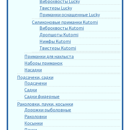
Виброхвосты Lucky
Твистеры Lucky
Приманки оснащенные Lucky
Силиконовые приманки Kutomi
Виброхвосты Kutomi
Дропшоты Kutomi
Нимфы Kutomi
Твистеры Kutomi
Приманки для нахлыста
Наборы приманок
Насадки
Подсачеки, садки
Подсачеки
Садки
Садки фидерные
Раколовки, пауки, косынки
Дорожки рыболовные
Раколовки
Косынки
Пауки