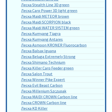
Леска Stealth Line 3D green
Леска Carp Power 3D light green
Леска Maidi METEOR brown
Леска Maidi SCORPION black
Леска Maidi WATER SYSTEM green
Леска Kumyang Tiagra
Леска Kumyang Antares
Леска Asmoon KRONER Fluorocarbon
Леска Balsax Iguana
Леска Beluga Extremely Strong
Леска Shimano Technium
Леска Killer Carp Feeder green
Леска Salon Trout
Леска Winner Pike Expert
Леска Evil Beast Carbon
Леска Millenium Szczupak
Леска MAIDI CROWN Carbon line
Леска CROWN Carbon line
Леска KD Killer