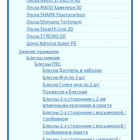
Леска MAIDI Хамелеон 5D
Леска SHARK Fluorocarbon
Леска Shimano Technium
Леска Stealth Line 3D
Леска STRONG 5D
Шнур Admiral Super PE
Зимние приманки
Блесны зимние
Блесны РВС
Блесна Доппель в наборах
Блесна Жук по 3 шт
Блесна Супер-жук по 2 шт
Подвески к блеснам
Блесны 2-х сторонние с 2-мя
впаенными крючками в пакете
Блесны 2-х сторонние с восьмеркой /
тройником
Блесны 2-х сторонние с восьмеркой /
тройником в пакете
Блесны 2-х сторонние с цепочкой /