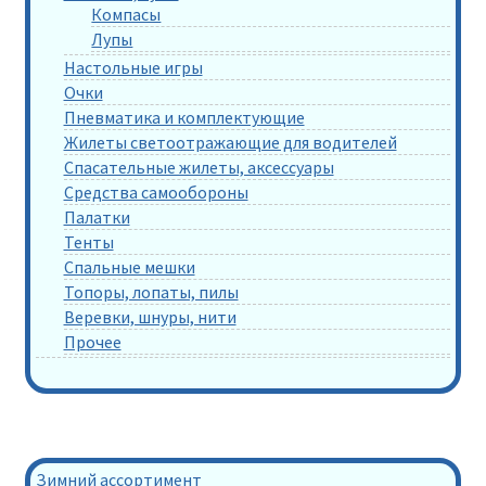
Компасы
Лупы
Настольные игры
Очки
Пневматика и комплектующие
Жилеты светоотражающие для водителей
Спасательные жилеты, аксессуары
Средства самообороны
Палатки
Тенты
Спальные мешки
Топоры, лопаты, пилы
Веревки, шнуры, нити
Прочее
Зимний ассортимент