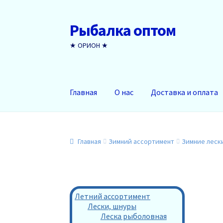
Рыбалка оптом
Перейти
Перейти
к
к
★ ОРИОН ★
навигации
содержимому
Главная
О нас
Доставка и оплата
Главная
Зимний ассортимент
Зимние леск
Летний ассортимент
Лески, шнуры
Леска рыболовная