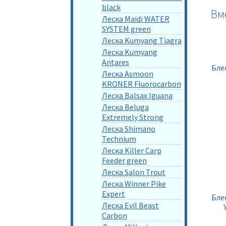
black
Вм
Леска Maidi WATER
SYSTEM green
Леска Kumyang Tiagra
Леска Kumyang
Antares
Блес
Леска Asmoon
KRONER Fluorocarbon
Леска Balsax Iguana
Леска Beluga
Extremely Strong
Леска Shimano
Technium
Леска Killer Carp
Feeder green
Леска Salon Trout
Леска Winner Pike
Expert
Бле
Леска Evil Beast
Carbon