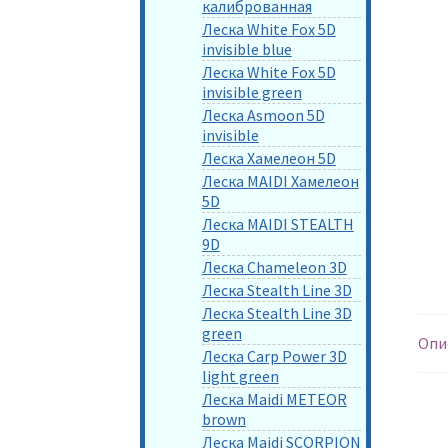
калиброванная
Леска White Fox 5D
invisible blue
Леска White Fox 5D
invisible green
Леска Asmoon 5D
invisible
Леска Хамелеон 5D
Леска MAIDI Хамелеон
5D
Леска MAIDI STEALTH
9D
Леска Chameleon 3D
Леска Stealth Line 3D
Леска Stealth Line 3D
green
Опи
Леска Carp Power 3D
light green
Леска Maidi METEOR
brown
Леска Maidi SCORPION