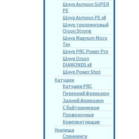
Шнур Asmoon SUPER
PE
Шнур Asmoon PE x8
Шнур троллинговый
Orson Strong
Шнур Magnum Micro
Tex
Шнур PRC Power Pro
Шнур Orson
DIAMONDS x8
Шнур Power Shot
Катушки
Катушки PRC
Передний фрикцион
Задний фрикцион
С байтраннером
Проводочные
Комплектующие
Удилища
Спиннинги