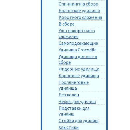
Спиннинги в сборе
Болонские удилища
Короткого сложения
В сборе
Ультракороткого
сложения
Самоподсекающие
Удилища Crocodile
Удилища донные в
сборе
Фидерные удилища
Карповые удилища
Троллинговые
удилища
Без колец
Чехлы для удилищ
Подставки для
удилищ
Стойки для удилищ
Хлыстики