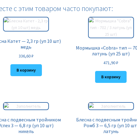
есте с этим товаром часто покупают:
на Катет — 2,3 гр (уп 10 шт)
медь
Мормышка «Cobra» тип — 702
латунь (уп 25 шт)
336,60
₽
471,90
₽
В корзину
В корзину
сна с подвесным тройником
Блесна с подвесным тройн
Успех 3 — 6,8 гр (уп 10 шт)
Ромб 3 — 6,5 гр (уп 10 шт
никель
латунь