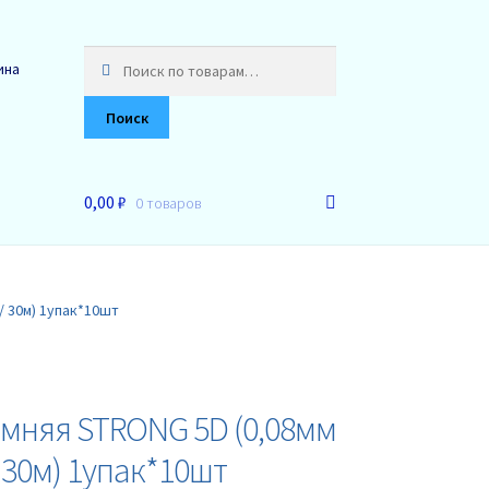
Искать:
ина
Поиск
0,00 ₽
0 товаров
 / 30м) 1упак*10шт
имняя STRONG 5D (0,08мм
 / 30м) 1упак*10шт