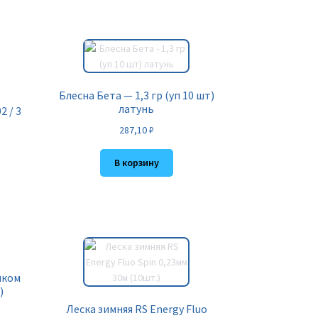
Блесна Бета — 1,3 гр (уп 10 шт)
латунь
 / 3
287,10
₽
В корзину
иком
)
Леска зимняя RS Energy Fluo