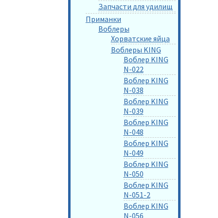
Запчасти для удилищ
Приманки
Воблеры
Хорватские яйца
Воблеры KING
Воблер KING
N-022
Воблер KING
N-038
Воблер KING
N-039
Воблер KING
N-048
Воблер KING
N-049
Воблер KING
N-050
Воблер KING
N-051-2
Воблер KING
N-056