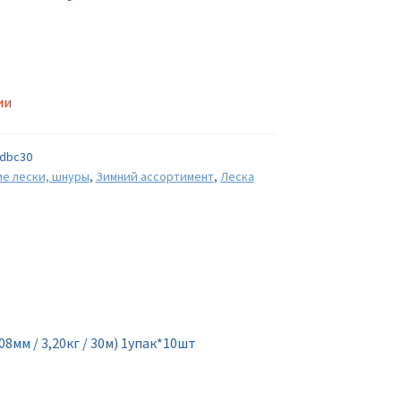
ии
dbc30
е лески, шнуры
,
Зимний ассортимент
,
Леска
8мм / 3,20кг / 30м) 1упак*10шт