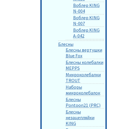
Воблер KING
N-004
Воблер KING
N-007
Воблер KING
A-042
Блесны
Блесны вертушки
Blue Fox
Блесны колебалки
MEPPS
Микроколебалки
TROUT
Наборы
микроколебалок
Блесны
Pontoon21 (PRC)
Блесны
незацепляйки
KING