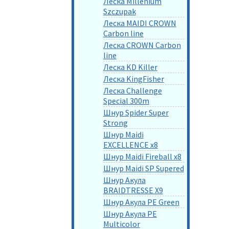
Леска Millenium
Szczupak
Леска MAIDI CROWN
Carbon line
Леска CROWN Carbon
line
Леска KD Killer
Леска KingFisher
Леска Challenge
Special 300m
Шнур Spider Super
Strong
Шнур Maidi
EXCELLENCE x8
Шнур Maidi Fireball x8
Шнур Maidi SP Supered
Шнур Акула
BRAIDTRESSE X9
Шнур Акула PE Green
Шнур Акула PE
Multicolor