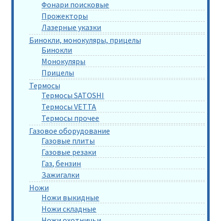
Фонари поисковые
Прожекторы
Лазерные указки
Бинокли, монокуляры, прицелы
Бинокли
Монокуляры
Прицелы
Термосы
Термосы SATOSHI
Термосы VETTA
Термосы прочее
Газовое оборудование
Газовые плиты
Газовые резаки
Газ, бензин
Зажигалки
Ножи
Ножи выкидные
Ножи складные
Ножи охотничьи