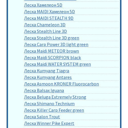
Леска Хамелеон 5D
Леска MAIDI Хамелеон 5D
Леска MAIDI STEALTH 9D
Леска Chameleon 3D
Леска Stealth Line 3D
Леска Stealth Line 3D green
Леска Carp Power 3D light green
Леска Maidi METEOR brown
Леска Maidi SCORPION black
Леска Maidi WATER SYSTEM green
Леска Kumyang Tiagra
Леска Kumyang Antares
Леска Asmoon KRONER Fluorocarbon
Леска Balsax Iguana
Леска Beluga Extremely Strong
Леска Shimano Technium
Леска Killer Carp Feeder green
Леска Salon Trout
Леска Winner Pike Expert