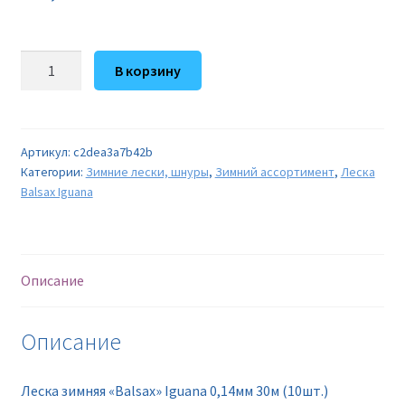
Количество
В корзину
товара
Леска
зимняя
"Balsax"
Артикул:
c2dea3a7b42b
Категории:
Зимние лески, шнуры
,
Зимний ассортимент
,
Леска
Iguana
Balsax Iguana
0,14мм
30м
(10шт.)
Описание
Описание
Леска зимняя «Balsax» Iguana 0,14мм 30м (10шт.)