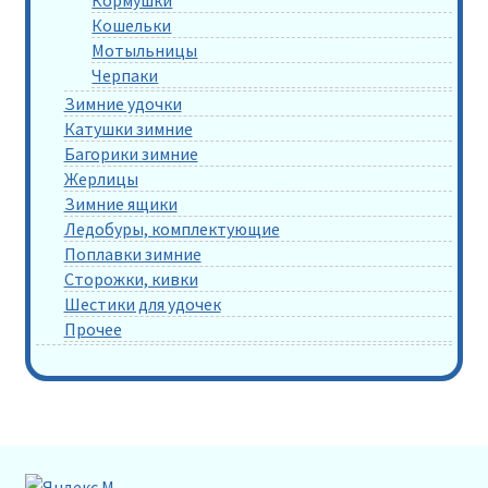
Кормушки
Кошельки
Мотыльницы
Черпаки
Зимние удочки
Катушки зимние
Багорики зимние
Жерлицы
Зимние ящики
Ледобуры, комплектующие
Поплавки зимние
Сторожки, кивки
Шестики для удочек
Прочее