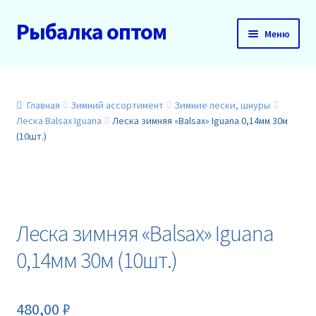
Рыбалка оптом
Перейти
Перейти
Меню
к
к
навигации
содержимому
Главная
О нас
Главная
Зимний ассортимент
Зимние лески, шнуры
Леска Balsax Iguana
Леска зимняя «Balsax» Iguana 0,14мм 30м
(10шт.)
Доставка и оплата
Акции
Новинки
Леска зимняя «Balsax» Iguana
0,14мм 30м (10шт.)
Прайс
Контакты
480,00
₽