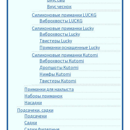
Вкус чеснок
Силиконовые приманки LUCKG
Виброхвосты LUCKG
Силиконовые приманки Lucky
Виброхвосты Lucky
Твистеры Lucky
Приманки оснащенные Lucky
Силиконовые приманки Kutomi
Виброхвосты Kutomi
Дропшоты Kutomi
Нимфы Kutomi
Твистеры Kutomi
Приманки для нахлыста
Наборы приманок
Насадки
Подсачеки, садки
Подсачеки
Садки
Садки фидерные