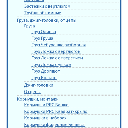
Застежки с вертлюгом
Трубки обжимные
Груза, джиг-головки, отцепы
Груза
Груз Оливка
Груз Груша
Груз Чебурашка разборная
Груз Ложка с вертлюгом
Груз Ложка с отверстием
Груз Ложка с ушком
Груз Дропшот
Груз Кольцо
Джиг-головки
Отцепы
Кормушки, монтажи
Кормушки PRC Банжо
Кормушки PRC Квадрат-крыло
Кормушки в наборах
Кормушки фидерные Белвест