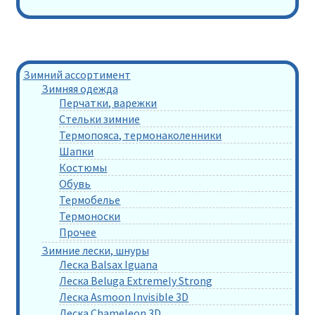
Зимний ассортимент
Зимняя одежда
Перчатки, варежки
Стельки зимние
Термопояса, термонаколенники
Шапки
Костюмы
Обувь
Термобелье
Термоноски
Прочее
Зимние лески, шнуры
Леска Balsax Iguana
Леска Beluga Extremely Strong
Леска Asmoon Invisible 3D
Леска Chameleon 3D