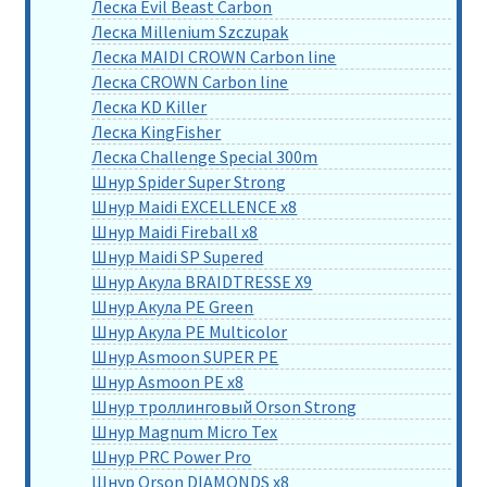
Леска Evil Beast Carbon
Леска Millenium Szczupak
Леска MAIDI CROWN Carbon line
Леска CROWN Carbon line
Леска KD Killer
Леска KingFisher
Леска Challenge Special 300m
Шнур Spider Super Strong
Шнур Maidi EXCELLENCE x8
Шнур Maidi Fireball x8
Шнур Maidi SP Supered
Шнур Акула BRAIDTRESSE X9
Шнур Акула PE Green
Шнур Акула PE Multicolor
Шнур Asmoon SUPER PE
Шнур Asmoon PE x8
Шнур троллинговый Orson Strong
Шнур Magnum Micro Tex
Шнур PRC Power Pro
Шнур Orson DIAMONDS x8