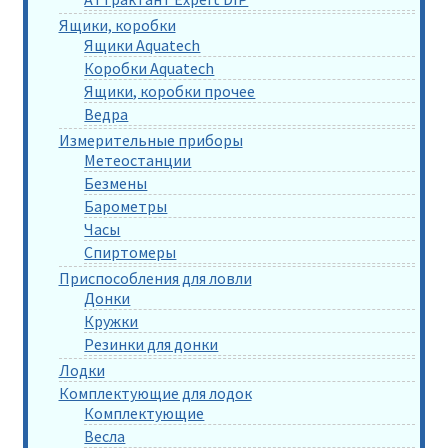
Ящики, коробки
Ящики Aquatech
Коробки Aquatech
Ящики, коробки прочее
Ведра
Измерительные приборы
Метеостанции
Безмены
Барометры
Часы
Спиртомеры
Приспособления для ловли
Донки
Кружки
Резинки для донки
Лодки
Комплектующие для лодок
Комплектующие
Весла