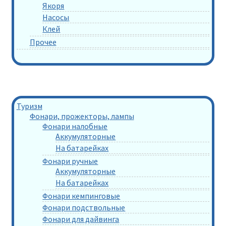
Якоря
Насосы
Клей
Прочее
Туризм
Фонари, прожекторы, лампы
Фонари налобные
Аккумуляторные
На батарейках
Фонари ручные
Аккумуляторные
На батарейках
Фонари кемпинговые
Фонари подствольные
Фонари для дайвинга