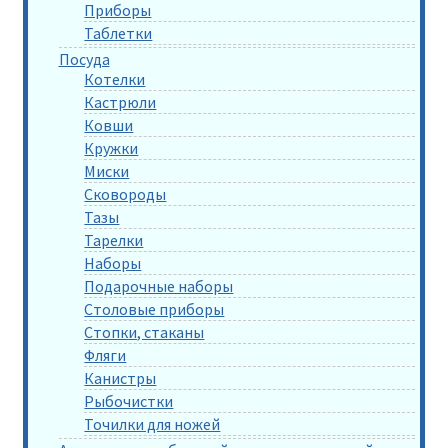
Приборы
Таблетки
Посуда
Котелки
Кастрюли
Ковши
Кружки
Миски
Сковороды
Тазы
Тарелки
Наборы
Подарочные наборы
Столовые приборы
Стопки, стаканы
Фляги
Канистры
Рыбочистки
Точилки для ножей