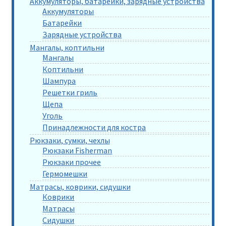
Аккумуляторы, батарейки, зарядные устройства
Аккумуляторы
Батарейки
Зарядные устройства
Мангалы, коптильни
Мангалы
Коптильни
Шампура
Решетки гриль
Щепа
Уголь
Принадлежности для костра
Рюкзаки, сумки, чехлы
Рюкзаки Fisherman
Рюкзаки прочее
Гермомешки
Матрасы, коврики, сидушки
Коврики
Матрасы
Сидушки