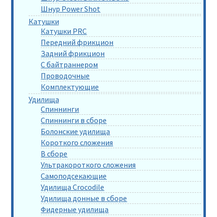
Шнур Power Shot
Катушки
Катушки PRC
Передний фрикцион
Задний фрикцион
С байтраннером
Проводочные
Комплектующие
Удилища
Спиннинги
Спиннинги в сборе
Болонские удилища
Короткого сложения
В сборе
Ультракороткого сложения
Самоподсекающие
Удилища Crocodile
Удилища донные в сборе
Фидерные удилища