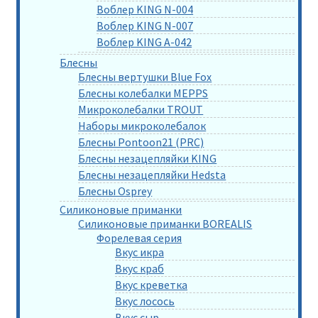
Воблер KING N-004
Воблер KING N-007
Воблер KING A-042
Блесны
Блесны вертушки Blue Fox
Блесны колебалки MEPPS
Микроколебалки TROUT
Наборы микроколебалок
Блесны Pontoon21 (PRC)
Блесны незацепляйки KING
Блесны незацепляйки Hedsta
Блесны Osprey
Силиконовые приманки
Силиконовые приманки BOREALIS
Форелевая серия
Вкус икра
Вкус краб
Вкус креветка
Вкус лосось
Вкус сыр