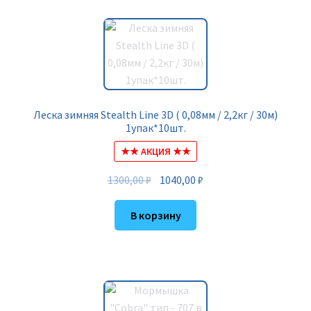
Леска зимняя Stealth Line 3D ( 0,08мм / 2,2кг / 30м)
1упак*10шт.
★★ АКЦИЯ ★★
Первоначальная
Текущая
1300,00
₽
1040,00
₽
цена
цена:
составляла
1040,00 ₽.
В корзину
1300,00 ₽.