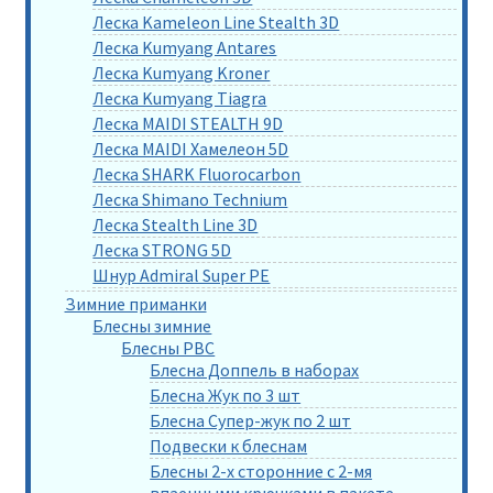
Леска Kameleon Line Stealth 3D
Леска Kumyang Antares
Леска Kumyang Kroner
Леска Kumyang Tiagra
Леска MAIDI STEALTH 9D
Леска MAIDI Хамелеон 5D
Леска SHARK Fluorocarbon
Леска Shimano Technium
Леска Stealth Line 3D
Леска STRONG 5D
Шнур Admiral Super PE
Зимние приманки
Блесны зимние
Блесны РВС
Блесна Доппель в наборах
Блесна Жук по 3 шт
Блесна Супер-жук по 2 шт
Подвески к блеснам
Блесны 2-х сторонние с 2-мя