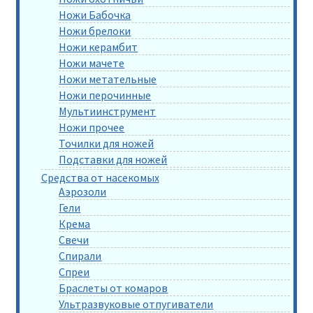
Ножи Бабочка
Ножи брелоки
Ножи керамбит
Ножи мачете
Ножи метательные
Ножи перочинные
Мультиинструмент
Ножи прочее
Точилки для ножей
Подставки для ножей
Средства от насекомых
Аэрозоли
Гели
Крема
Свечи
Спирали
Спреи
Браслеты от комаров
Ультразвуковые отпугиватели