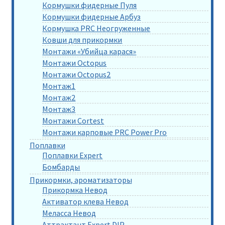
Кормушки фидерные Пуля
Кормушки фидерные Арбуз
Кормушка PRC Неогруженные
Ковши для прикормки
Монтажи «Убийца карася»
Монтажи Octopus
Монтажи Octopus2
Монтаж1
Монтаж2
Монтаж3
Монтажи Cortest
Монтажи карповые PRC Power Pro
Поплавки
Поплавки Expert
Бомбарды
Прикормки, ароматизаторы
Прикормка Невод
Активатор клева Невод
Меласса Невод
Аттрактант Expert DIP