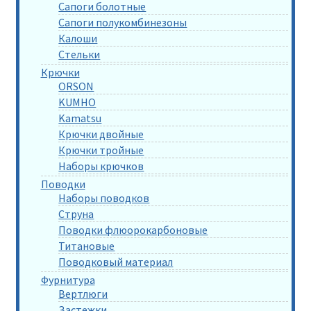
Сапоги болотные
Сапоги полукомбинезоны
Калоши
Стельки
Крючки
ORSON
KUMHO
Kamatsu
Крючки двойные
Крючки тройные
Наборы крючков
Поводки
Наборы поводков
Струна
Поводки флюорокарбоновые
Титановые
Поводковый материал
Фурнитура
Вертлюги
Застежки