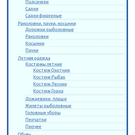
Подсачеки
Садки
Садки фидерные
Раколовки, пауки, косынки
Дорожки рыболовные
Раколовки
Косынки
Пауки
Летняя одежда
Костюмы летние
Костюм Охотник
Костюм Рыбак
Костюм Лесник
Костюм Горка
Дождевики, плащи
Жилеты рыболовные
Головные уборы
Перчатки
Прочее
Обувь