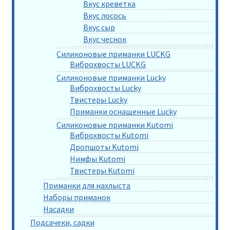
Вкус креветка
Вкус лосось
Вкус сыр
Вкус чеснок
Силиконовые приманки LUCKG
Виброхвосты LUCKG
Силиконовые приманки Lucky
Виброхвосты Lucky
Твистеры Lucky
Приманки оснащенные Lucky
Силиконовые приманки Kutomi
Виброхвосты Kutomi
Дропшоты Kutomi
Нимфы Kutomi
Твистеры Kutomi
Приманки для нахлыста
Наборы приманок
Насадки
Подсачеки, садки