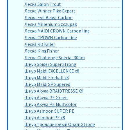
Леска Salon Trout
Леска Winner Pike Expert
Леска Evil Beast Carbon
Леска Millenium Szczupak
Леска MAIDI CROWN Carbon line
Леска CROWN Carbon line
Леска KD Killer
Леска KingFisher
Леска Challenge Special 300m
Шнур Spider Super Strong
Шнур Maidi EXCELLENCE x8
Шнур Maidi Fireball x8
Шнур Maidi SP Supered
Шнур Акула BRAIDTRESSE X9
Шнур Акула PE Green
Шнур Акула PE Multicolor
Шнур Asmoon SUPER PE
Шнур Asmoon PE x8
Шнур троллинговый Orson Strong