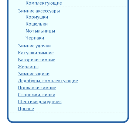
Комплектующие
Зимние аксессуары
Кормушки
Кошельки
Мотыльницы
Черпаки
Зимние удочки
Катушки зимние
Багорики зимние
Жерлицы
Зимние ящики
Ледобуры, комплектующие
Поплавки зимние
Сторожки, кивки
Шестики для удочек
Прочее