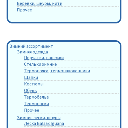
Веревки, шнуры, нити
Прочее
Зимний ассортимент
Зимняя одежда
Перчатки, варежки
Стельки зимние
Термопояса, термонаколенники
Шапки
Костюмы
Обувь
Термобелье
Термоноски
Прочее
Зимние лески, шнуры
Леска Balsax Iguana