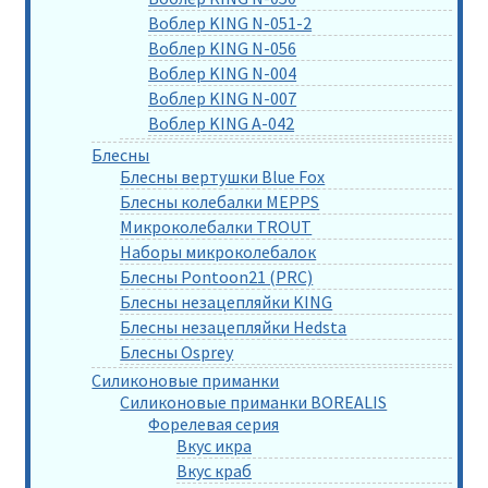
Воблер KING N-051-2
Воблер KING N-056
Воблер KING N-004
Воблер KING N-007
Воблер KING A-042
Блесны
Блесны вертушки Blue Fox
Блесны колебалки MEPPS
Микроколебалки TROUT
Наборы микроколебалок
Блесны Pontoon21 (PRC)
Блесны незацепляйки KING
Блесны незацепляйки Hedsta
Блесны Osprey
Силиконовые приманки
Силиконовые приманки BOREALIS
Форелевая серия
Вкус икра
Вкус краб