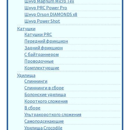
Шнур Magnum Micro Tex
Шнур PRC Power Pro
Шнур Orson DIAMONDS x8
Шнур Power Shot
Катушки
Катушки PRC
Передний фрикцион
Задний фрикцион
С байтраннером
Проводочные
Комплектующие
Удилища
Спиннинги
Спиннинги в сборе
Болонские удилища
Короткого сложения
В сборе
Ультракороткого сложения
Самоподсекающие
Удилища Crocodile