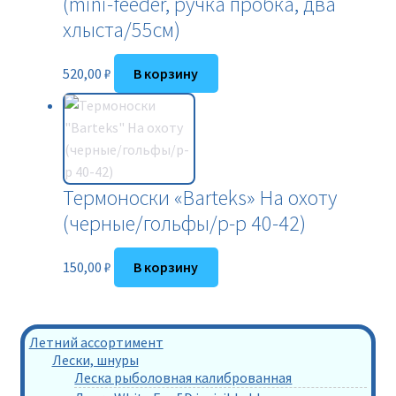
(mini-feeder, ручка пробка, два
хлыста/55см)
520,00
₽
В корзину
Термоноски «Barteks» На охоту
(черные/гольфы/р-р 40-42)
150,00
₽
В корзину
Летний ассортимент
Лески, шнуры
Леска рыболовная калиброванная