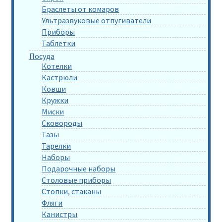
Браслеты от комаров
Ультразвуковые отпугиватели
Приборы
Таблетки
Посуда
Котелки
Кастрюли
Ковши
Кружки
Миски
Сковороды
Тазы
Тарелки
Наборы
Подарочные наборы
Столовые приборы
Стопки, стаканы
Фляги
Канистры