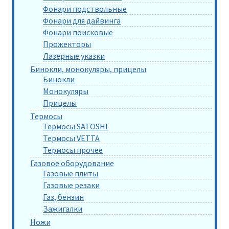
Фонари подствольные
Фонари для дайвинга
Фонари поисковые
Прожекторы
Лазерные указки
Бинокли, монокуляры, прицелы
Бинокли
Монокуляры
Прицелы
Термосы
Термосы SATOSHI
Термосы VETTA
Термосы прочее
Газовое оборудование
Газовые плиты
Газовые резаки
Газ, бензин
Зажигалки
Ножи