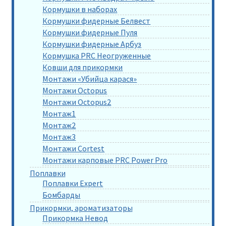
Кормушки в наборах
Кормушки фидерные Белвест
Кормушки фидерные Пуля
Кормушки фидерные Арбуз
Кормушка PRC Неогруженные
Ковши для прикормки
Монтажи «Убийца карася»
Монтажи Octopus
Монтажи Octopus2
Монтаж1
Монтаж2
Монтаж3
Монтажи Cortest
Монтажи карповые PRC Power Pro
Поплавки
Поплавки Expert
Бомбарды
Прикормки, ароматизаторы
Прикормка Невод