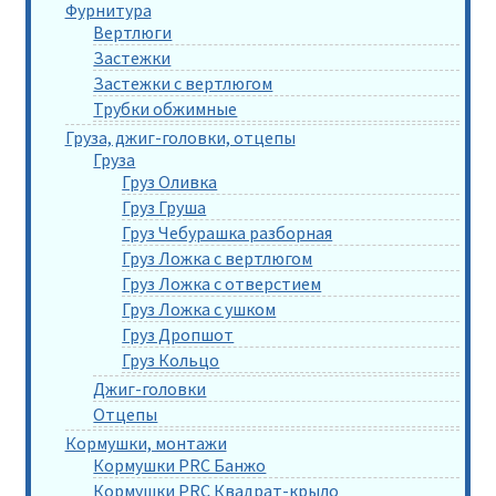
Фурнитура
Вертлюги
Застежки
Застежки с вертлюгом
Трубки обжимные
Груза, джиг-головки, отцепы
Груза
Груз Оливка
Груз Груша
Груз Чебурашка разборная
Груз Ложка с вертлюгом
Груз Ложка с отверстием
Груз Ложка с ушком
Груз Дропшот
Груз Кольцо
Джиг-головки
Отцепы
Кормушки, монтажи
Кормушки PRC Банжо
Кормушки PRC Квадрат-крыло