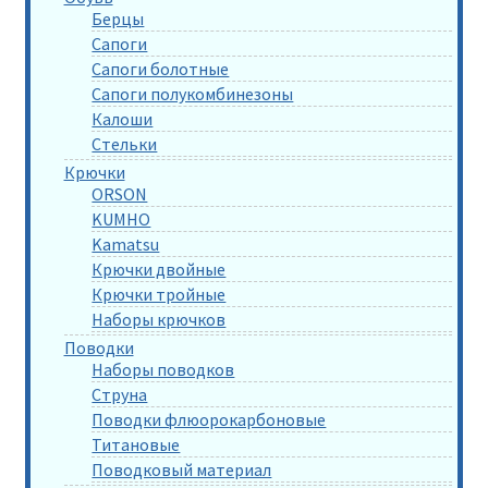
Берцы
Сапоги
Сапоги болотные
Сапоги полукомбинезоны
Калоши
Стельки
Крючки
ORSON
KUMHO
Kamatsu
Крючки двойные
Крючки тройные
Наборы крючков
Поводки
Наборы поводков
Струна
Поводки флюорокарбоновые
Титановые
Поводковый материал