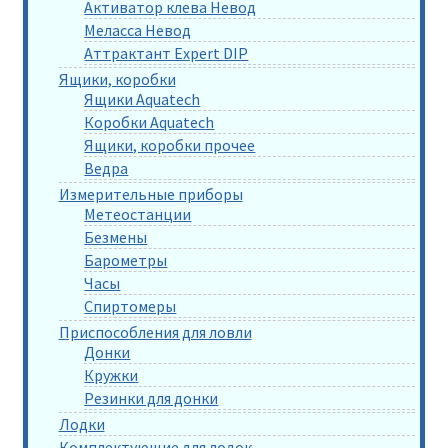
Активатор клева Невод
Меласса Невод
Аттрактант Expert DIP
Ящики, коробки
Ящики Aquatech
Коробки Aquatech
Ящики, коробки прочее
Ведра
Измерительные приборы
Метеостанции
Безмены
Барометры
Часы
Спиртомеры
Приспособления для ловли
Донки
Кружки
Резинки для донки
Лодки
Комплектующие для лодок