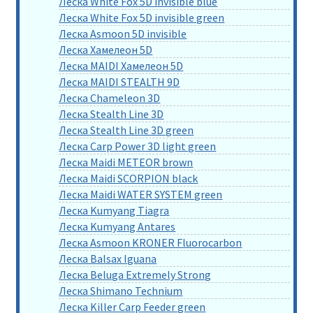
Леска White Fox 5D invisible blue
Леска White Fox 5D invisible green
Леска Asmoon 5D invisible
Леска Хамелеон 5D
Леска MAIDI Хамелеон 5D
Леска MAIDI STEALTH 9D
Леска Chameleon 3D
Леска Stealth Line 3D
Леска Stealth Line 3D green
Леска Carp Power 3D light green
Леска Maidi METEOR brown
Леска Maidi SCORPION black
Леска Maidi WATER SYSTEM green
Леска Kumyang Tiagra
Леска Kumyang Antares
Леска Asmoon KRONER Fluorocarbon
Леска Balsax Iguana
Леска Beluga Extremely Strong
Леска Shimano Technium
Леска Killer Carp Feeder green