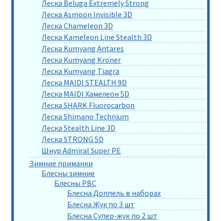
Леска Beluga Extremely Strong
Леска Asmoon Invisible 3D
Леска Chameleon 3D
Леска Kameleon Line Stealth 3D
Леска Kumyang Antares
Леска Kumyang Kroner
Леска Kumyang Tiagra
Леска MAIDI STEALTH 9D
Леска MAIDI Хамелеон 5D
Леска SHARK Fluorocarbon
Леска Shimano Technium
Леска Stealth Line 3D
Леска STRONG 5D
Шнур Admiral Super PE
Зимние приманки
Блесны зимние
Блесны РВС
Блесна Доппель в наборах
Блесна Жук по 3 шт
Блесна Супер-жук по 2 шт