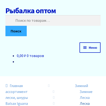
Рыбалка оптом
Перейти
Перейти
к
к
Искать:
навигации
содержимому
Поиск
Меню
0,00 ₽
0 товаров
Главная
О нас
Доставка и оплата
Главная
Зимний
ассортимент
Зимние
Акции
лески, шнуры
Леска
Balsax Iguana
Леска