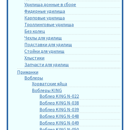
Удилища донные в сборе
Фидерные удилища
Карповые удилища
Троллинговые удилища
Без колец
Чехлы для удилищ
Подставки для удилищ
Стойки для удилищ
Хлыстики
Запчасти для удилищ
Приманки
Воблеры
Хорватские яйца
Воблеры KING
Воблер KING N-022
Воблер KING N-038
Воблер KING N-039
Воблер KING N-048
Воблер KING N-049
Воблер KING N-050