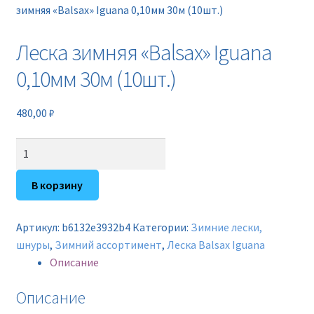
Новинки
зимняя «Balsax» Iguana 0,10мм 30м (10шт.)
Леска зимняя «Balsax» Iguana
Прайс
0,10мм 30м (10шт.)
Контакты
480,00
₽
Количество
товара
Леска
В корзину
зимняя
"Balsax"
Артикул:
b6132e3932b4
Категории:
Зимние лески,
Iguana
шнуры
,
Зимний ассортимент
,
Леска Balsax Iguana
0,10мм
Описание
30м
(10шт.)
Описание