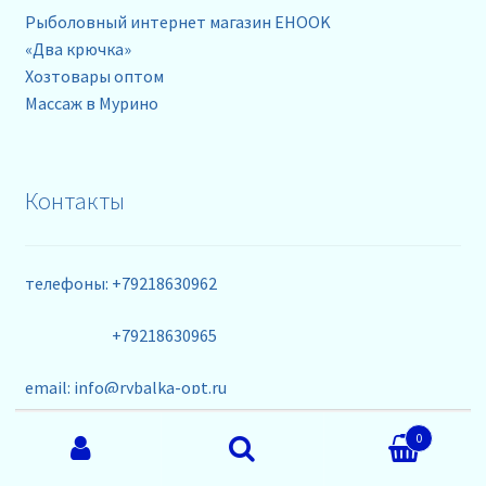
Рыболовный интернет магазин EHOOK
«Два крючка»
Хозтовары оптом
Массаж в Мурино
Контакты
телефоны: +79218630962
+79218630965
email: info@rybalka-opt.ru
Искать:
0
Поиск