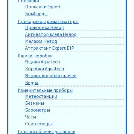
Поплавки
Поплавки Expert
Бомбарды
Прикормки, ароматизаторы
Прикормка Невод
Активатор клева Невод
Меласса Невод
Аттрактант Expert DIP
Ящики, коробки
Ящики Aquatech
Коробки Aquatech
Ящики, коробки прочее
Ведра
Измерительные приборы
Метеостанции
Безмены
Барометры
Часы
Спиртомеры
Приспособления для ловли