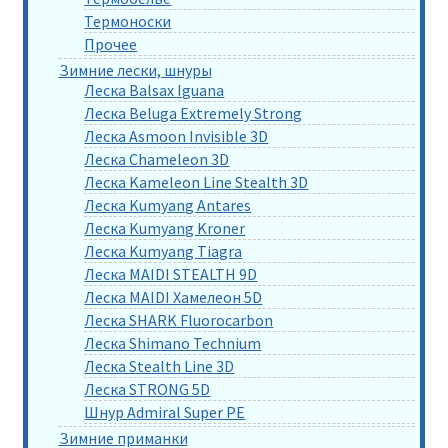
Термоноски
Прочее
Зимние лески, шнуры
Леска Balsax Iguana
Леска Beluga Extremely Strong
Леска Asmoon Invisible 3D
Леска Chameleon 3D
Леска Kameleon Line Stealth 3D
Леска Kumyang Antares
Леска Kumyang Kroner
Леска Kumyang Tiagra
Леска MAIDI STEALTH 9D
Леска MAIDI Хамелеон 5D
Леска SHARK Fluorocarbon
Леска Shimano Technium
Леска Stealth Line 3D
Леска STRONG 5D
Шнур Admiral Super PE
Зимние приманки