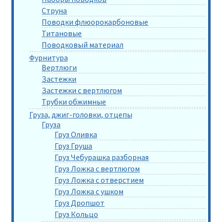
Струна
Поводки флюорокарбоновые
Титановые
Поводковый материал
Фурнитура
Вертлюги
Застежки
Застежки с вертлюгом
Трубки обжимные
Груза, джиг-головки, отцепы
Груза
Груз Оливка
Груз Груша
Груз Чебурашка разборная
Груз Ложка с вертлюгом
Груз Ложка с отверстием
Груз Ложка с ушком
Груз Дропшот
Груз Кольцо