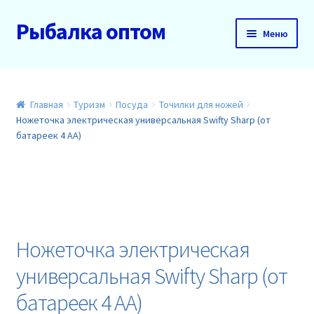
Рыбалка оптом
Перейти
Перейти
Меню
к
к
навигации
содержимому
Главная
О нас
Главная
Туризм
Посуда
Точилки для ножей
Ножеточка электрическая универсальная Swifty Sharp (от
батареек 4 АА)
Доставка и оплата
Акции
Новинки
Ножеточка электрическая
Прайс
универсальная Swifty Sharp (от
Контакты
батареек 4 АА)