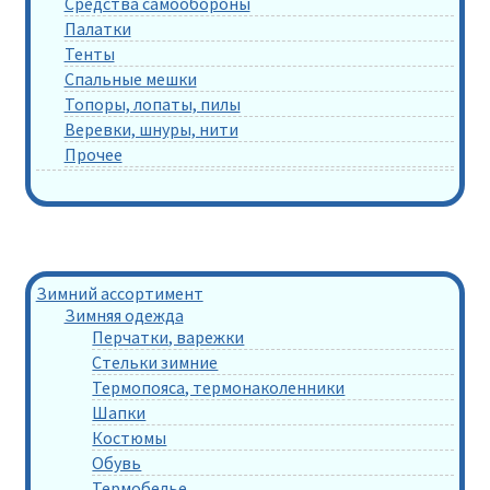
Средства самообороны
Палатки
Тенты
Спальные мешки
Топоры, лопаты, пилы
Веревки, шнуры, нити
Прочее
Зимний ассортимент
Зимняя одежда
Перчатки, варежки
Стельки зимние
Термопояса, термонаколенники
Шапки
Костюмы
Обувь
Термобелье