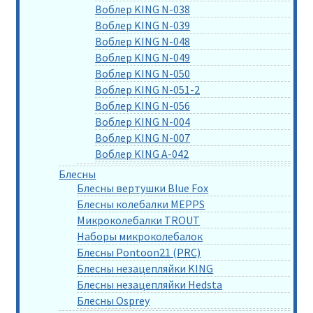
Воблер KING N-038
Воблер KING N-039
Воблер KING N-048
Воблер KING N-049
Воблер KING N-050
Воблер KING N-051-2
Воблер KING N-056
Воблер KING N-004
Воблер KING N-007
Воблер KING A-042
Блесны
Блесны вертушки Blue Fox
Блесны колебалки MEPPS
Микроколебалки TROUT
Наборы микроколебалок
Блесны Pontoon21 (PRC)
Блесны незацепляйки KING
Блесны незацепляйки Hedsta
Блесны Osprey