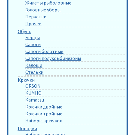
Жилеты рыболовные
Головные уборы
Перчатки
Прочее
Обувь
Берцы
Сапоги
Сапоги болотные
Сапоги полукомбинезоны
Калоши
Стельки
Крючки
ORSON
KUMHO
Kamatsu
Крючки двойные
Крючки тройные
Наборы крючков
Поводки
Наборы поводков