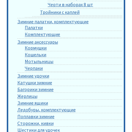
Черти в наборах 8 шт
Тройники с каплей
Зимние палатки, комплектующие
Палатки
Комплектующие
Зимние аксессуары
Кормушки
Кошельки
Мотыльницы
Черпаки
Зимние удочки
Катушки зимние
Багорики зимние
Жерлицы
Зимние ящики
Ледобуры, комплектующие
Поплавки зимние
Сторожки, кивки
Шестики для удочек