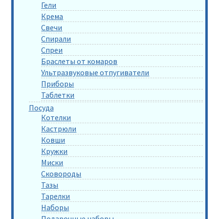
Гели
Крема
Свечи
Спирали
Спреи
Браслеты от комаров
Ультразвуковые отпугиватели
Приборы
Таблетки
Посуда
Котелки
Кастрюли
Ковши
Кружки
Миски
Сковороды
Тазы
Тарелки
Наборы
Подарочные наборы