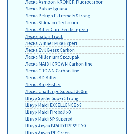
Леска Asmoon KRONER Fluorocarbon
Леска Balsax Iguana
Леска Beluga Extremely Strong
Леска Shimano Technium
Леска Killer Carp Feeder green
Леска Salon Trout
Леска Winner Pike Expert
Леска Evil Beast Carbon
Леска Millenium Szczupak
Леска MAIDI CROWN Carbon line
Леска CROWN Carbon line
Леска KD Killer
Леска KingFisher
Леска Challenge Special 300m
Шнур Spider Super Strong
Шнур Maidi EXCELLENCE x8
Шнур Maidi Fireball x8
Шнур Maidi SP Supered
Шнур Акула BRAIDTRESSE X9
Шнур Акула PE Green