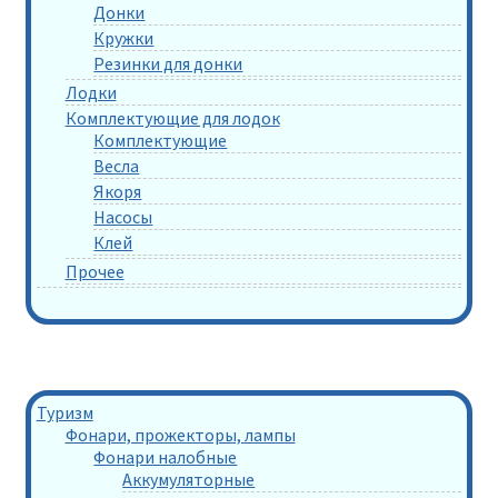
Донки
Кружки
Резинки для донки
Лодки
Комплектующие для лодок
Комплектующие
Весла
Якоря
Насосы
Клей
Прочее
Туризм
Фонари, прожекторы, лампы
Фонари налобные
Аккумуляторные