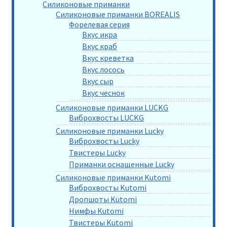
Силиконовые приманки
Силиконовые приманки BOREALIS
Форелевая серия
Вкус икра
Вкус краб
Вкус креветка
Вкус лосось
Вкус сыр
Вкус чеснок
Силиконовые приманки LUCKG
Виброхвосты LUCKG
Силиконовые приманки Lucky
Виброхвосты Lucky
Твистеры Lucky
Приманки оснащенные Lucky
Силиконовые приманки Kutomi
Виброхвосты Kutomi
Дропшоты Kutomi
Нимфы Kutomi
Твистеры Kutomi