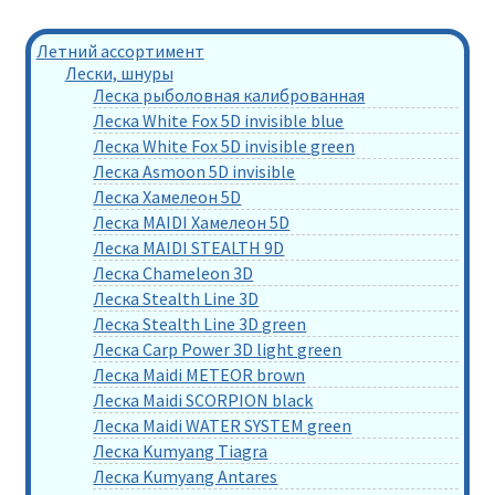
Летний ассортимент
Лески, шнуры
Леска рыболовная калиброванная
Леска White Fox 5D invisible blue
Леска White Fox 5D invisible green
Леска Asmoon 5D invisible
Леска Хамелеон 5D
Леска MAIDI Хамелеон 5D
Леска MAIDI STEALTH 9D
Леска Chameleon 3D
Леска Stealth Line 3D
Леска Stealth Line 3D green
Леска Carp Power 3D light green
Леска Maidi METEOR brown
Леска Maidi SCORPION black
Леска Maidi WATER SYSTEM green
Леска Kumyang Tiagra
Леска Kumyang Antares