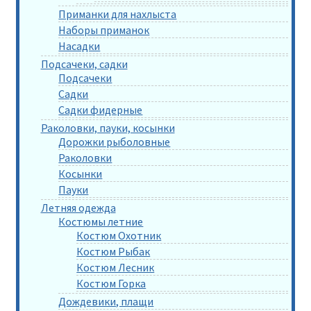
Приманки для нахлыста
Наборы приманок
Насадки
Подсачеки, садки
Подсачеки
Садки
Садки фидерные
Раколовки, пауки, косынки
Дорожки рыболовные
Раколовки
Косынки
Пауки
Летняя одежда
Костюмы летние
Костюм Охотник
Костюм Рыбак
Костюм Лесник
Костюм Горка
Дождевики, плащи