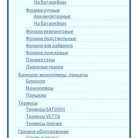
На батарейках
Фонари ручные
Аккумуляторные
На батарейках
Фонари кемпинговые
Фонари подствольные
Фонари для дайвинга
Фонари поисковые
Прожекторы
Лазерные указки
Бинокли, монокуляры, прицелы
Бинокли
Монокуляры
Прицелы
Термосы
Термосы SATOSHI
Термосы VETTA
Термосы прочее
Газовое оборудование
Газовые плиты