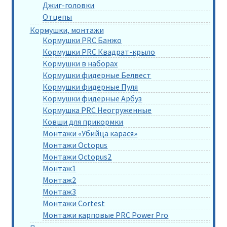
Джиг-головки
Отцепы
Кормушки, монтажи
Кормушки PRC Банжо
Кормушки PRC Квадрат-крыло
Кормушки в наборах
Кормушки фидерные Белвест
Кормушки фидерные Пуля
Кормушки фидерные Арбуз
Кормушка PRC Неогруженные
Ковши для прикормки
Монтажи «Убийца карася»
Монтажи Octopus
Монтажи Octopus2
Монтаж1
Монтаж2
Монтаж3
Монтажи Cortest
Монтажи карповые PRC Power Pro