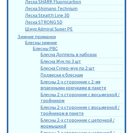
Леска SHARK Fluorocarbon
Леска Shimano Technium
Леска Stealth Line 3D
Леска STRONG 5D
Шнур Admiral Super PE
Зимние приманки
Блесны зимние
Блесны РВС
Блесна Доппель в наборах
Блесна Жук по 3 шт
Блесна Супер-жук по 2 шт
Подвески к блеснам
Блесны 2-х сторонние с 2-мя
впаенными крючками в пакете
Блесны 2-х сторонние с восьмеркой /
тройником
Блесны 2-х сторонние с восьмеркой /
тройником в пакете
Блесны 2-х сторонние с цепочкой /
мормышкой
Блесны 2-х сторонние с цепочкой /