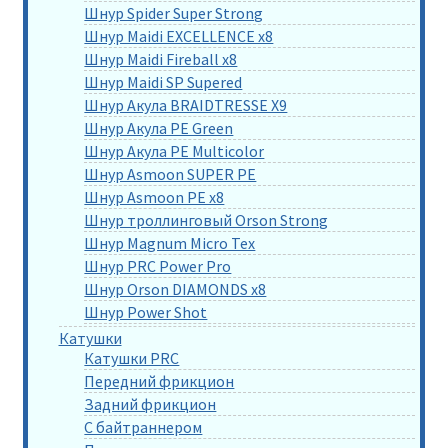
Шнур Spider Super Strong
Шнур Maidi EXCELLENCE x8
Шнур Maidi Fireball x8
Шнур Maidi SP Supered
Шнур Акула BRAIDTRESSE X9
Шнур Акула PE Green
Шнур Акула PE Multicolor
Шнур Asmoon SUPER PE
Шнур Asmoon PE x8
Шнур троллинговый Orson Strong
Шнур Magnum Micro Tex
Шнур PRC Power Pro
Шнур Orson DIAMONDS x8
Шнур Power Shot
Катушки
Катушки PRC
Передний фрикцион
Задний фрикцион
С байтраннером