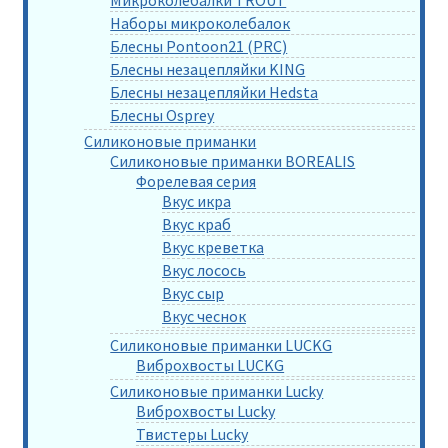
Микроколебалки TROUT
Наборы микроколебалок
Блесны Pontoon21 (PRC)
Блесны незацепляйки KING
Блесны незацепляйки Hedsta
Блесны Osprey
Силиконовые приманки
Силиконовые приманки BOREALIS
Форелевая серия
Вкус икра
Вкус краб
Вкус креветка
Вкус лосось
Вкус сыр
Вкус чеснок
Силиконовые приманки LUCKG
Виброхвосты LUCKG
Силиконовые приманки Lucky
Виброхвосты Lucky
Твистеры Lucky