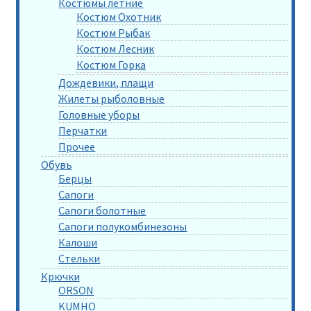
Костюмы летние
Костюм Охотник
Костюм Рыбак
Костюм Лесник
Костюм Горка
Дождевики, плащи
Жилеты рыболовные
Головные уборы
Перчатки
Прочее
Обувь
Берцы
Сапоги
Сапоги болотные
Сапоги полукомбинезоны
Калоши
Стельки
Крючки
ORSON
KUMHO