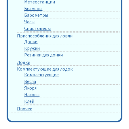
Метеостанции
Безмены
Барометры
Часы
Спиртомеры
Приспособления для ловли
Донки
Кружки
Резинки для донки
Лодки
Комплектующие для лодок
Комплектующие
Весла
Якоря
Насосы
Клей
Прочее