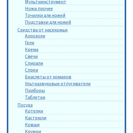
Мультиинструмент
Ножи прочее
Точилки для ножей
Подставки для ножей
Средства от насекомых
Аэрозоли
Гели
Крема
Свечи
Спирали
Спреи
Браслеты от комаров
Ультразвуковые отпугиватели
Приборы
Таблетки
Посуда
Котелки
Кастрюли
Ковши
Кружки