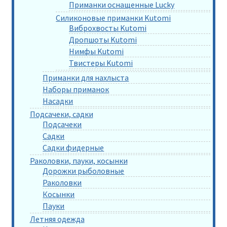
Приманки оснащенные Lucky
Силиконовые приманки Kutomi
Виброхвосты Kutomi
Дропшоты Kutomi
Нимфы Kutomi
Твистеры Kutomi
Приманки для нахлыста
Наборы приманок
Насадки
Подсачеки, садки
Подсачеки
Садки
Садки фидерные
Раколовки, пауки, косынки
Дорожки рыболовные
Раколовки
Косынки
Пауки
Летняя одежда