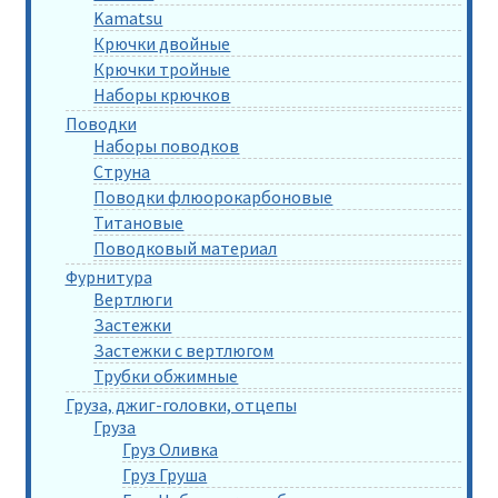
Kamatsu
Крючки двойные
Крючки тройные
Наборы крючков
Поводки
Наборы поводков
Струна
Поводки флюорокарбоновые
Титановые
Поводковый материал
Фурнитура
Вертлюги
Застежки
Застежки с вертлюгом
Трубки обжимные
Груза, джиг-головки, отцепы
Груза
Груз Оливка
Груз Груша