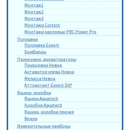
Монтаж1
Монтаж2
Монтаж3
Монтажи Cortest
Монтажи карповые PRC Power Pro
Поплавки
Поплавки Expert
Бомбарды
Прикормки, ароматизаторы
Прикормка Невод
Активатор клева Невод
Меласса Невод
Аттрактант Expert DIP
Ящики, коробки
Ящики Aquatech
Коробки Aquatech
Ящики, коробки прочее
Ведра
Измерительные приборы