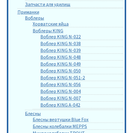
Запчасти для удилищ
Приманки
Воблеры
Хорватские яйца
Воблеры KING
Воблер KING N-022
Воблер KING N-038
Воблер KING N-039
Воблер KING N-048
Воблер KING N-049
Воблер KING N-050
Воблер KING N-051-2
Воблер KING N-056
Воблер KING N-004
Воблер KING N-007
Воблер KING A-042
Блесны
Блесны вертушки Blue Fox
Блесны колебалки MEPPS