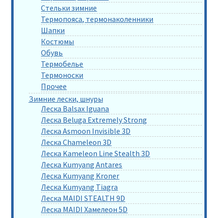
Стельки зимние
Термопояса, термонаколенники
Шапки
Костюмы
Обувь
Термобелье
Термоноски
Прочее
Зимние лески, шнуры
Леска Balsax Iguana
Леска Beluga Extremely Strong
Леска Asmoon Invisible 3D
Леска Chameleon 3D
Леска Kameleon Line Stealth 3D
Леска Kumyang Antares
Леска Kumyang Kroner
Леска Kumyang Tiagra
Леска MAIDI STEALTH 9D
Леска MAIDI Хамелеон 5D