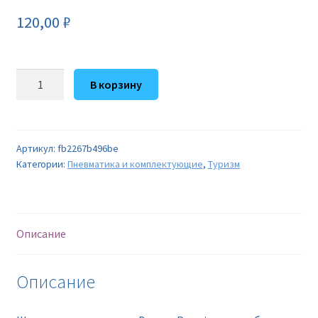
120,00
₽
Количество
В корзину
товара
Шарики
оцинкованные
Borner-
Артикул:
fb2267b496be
Категории:
Пневматика и комплектующие
,
Туризм
Premium,
упак.
банка
250шт.
Описание
/
66608
Описание