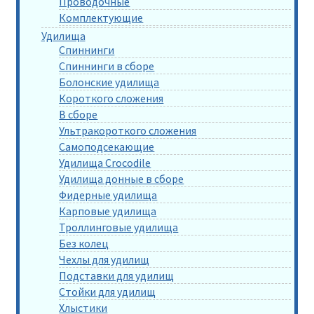
Проводочные
Комплектующие
Удилища
Спиннинги
Спиннинги в сборе
Болонские удилища
Короткого сложения
В сборе
Ультракороткого сложения
Самоподсекающие
Удилища Crocodile
Удилища донные в сборе
Фидерные удилища
Карповые удилища
Троллинговые удилища
Без колец
Чехлы для удилищ
Подставки для удилищ
Стойки для удилищ
Хлыстики