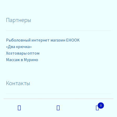
Партнеры
Рыболовный интернет магазин EHOOK
«Два крючка»
Хозтовары оптом
Массаж в Мурино
Контакты
Искать:
телефоны: +79218630962
0
+79218630965
Поиск