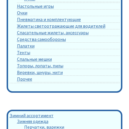
Настольные игры
Очки
Пневматика и комплектующие
Жилеты светоотражающие для водителей
Спасательные жилеты, аксессуары
Средства самообороны
Палатки
Тенты
Спальные мешки
Топоры, лопаты, пилы
Веревки, шнуры, нити
Прочее
Зимний ассортимент
Зимняя одежда
Перчатки, варежки