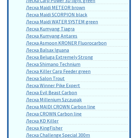
Леска Carp Power 3D light green
Леска Maidi METEOR brown
Леска Maidi SCORPION black
Леска Maidi WATER SYSTEM green
Леска Kumyang Tiagra
Леска Kumyang Antares
Леска Asmoon KRONER Fluorocarbon
Леска Balsax Iguana
Леска Beluga Extremely Strong
Леска Shimano Technium
Леска Killer Carp Feeder green
Леска Salon Trout
Леска Winner Pike Expert
Леска Evil Beast Carbon
Леска Millenium Szczupak
Леска MAIDI CROWN Carbon line
Леска CROWN Carbon line
Леска KD Killer
Леска KingFisher
Леска Challenge Special 300m