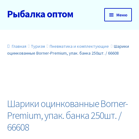
Рыбалка оптом
Перейти
Перейти
Меню
к
к
навигации
содержимому
Главная
О нас
Главная
Туризм
Пневматика и комплектующие
Шарики
оцинкованные Borner-Premium, упак. банка 250шт. / 66608
Доставка и оплата
Акции
Новинки
Шарики оцинкованные Borner-
Прайс
Premium, упак. банка 250шт. /
66608
Контакты