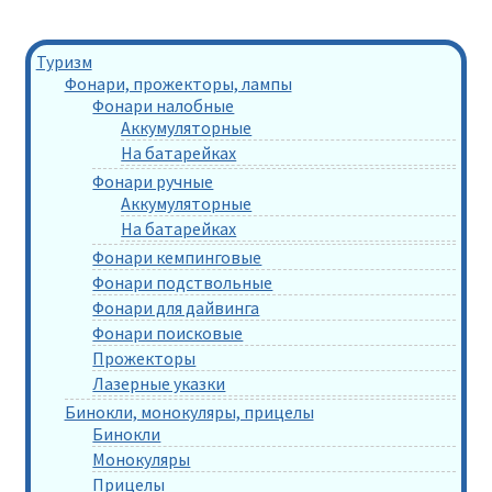
Туризм
Фонари, прожекторы, лампы
Фонари налобные
Аккумуляторные
На батарейках
Фонари ручные
Аккумуляторные
На батарейках
Фонари кемпинговые
Фонари подствольные
Фонари для дайвинга
Фонари поисковые
Прожекторы
Лазерные указки
Бинокли, монокуляры, прицелы
Бинокли
Монокуляры
Прицелы