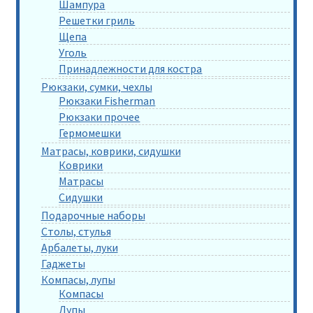
Шампура
Решетки гриль
Щепа
Уголь
Принадлежности для костра
Рюкзаки, сумки, чехлы
Рюкзаки Fisherman
Рюкзаки прочее
Гермомешки
Матрасы, коврики, сидушки
Коврики
Матрасы
Сидушки
Подарочные наборы
Столы, стулья
Арбалеты, луки
Гаджеты
Компасы, лупы
Компасы
Лупы