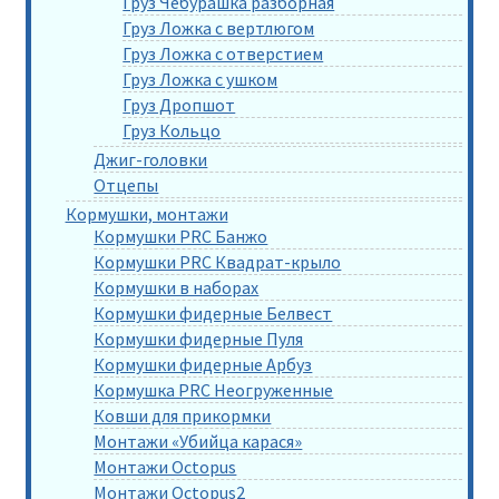
Груз Чебурашка разборная
Груз Ложка с вертлюгом
Груз Ложка с отверстием
Груз Ложка с ушком
Груз Дропшот
Груз Кольцо
Джиг-головки
Отцепы
Кормушки, монтажи
Кормушки PRC Банжо
Кормушки PRC Квадрат-крыло
Кормушки в наборах
Кормушки фидерные Белвест
Кормушки фидерные Пуля
Кормушки фидерные Арбуз
Кормушка PRC Неогруженные
Ковши для прикормки
Монтажи «Убийца карася»
Монтажи Octopus
Монтажи Octopus2