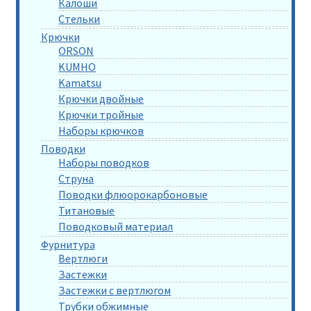
Калоши
Стельки
Крючки
ORSON
KUMHO
Kamatsu
Крючки двойные
Крючки тройные
Наборы крючков
Поводки
Наборы поводков
Струна
Поводки флюорокарбоновые
Титановые
Поводковый материал
Фурнитура
Вертлюги
Застежки
Застежки с вертлюгом
Трубки обжимные