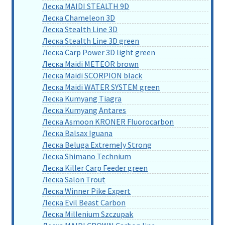
Леска MAIDI STEALTH 9D
Леска Chameleon 3D
Леска Stealth Line 3D
Леска Stealth Line 3D green
Леска Carp Power 3D light green
Леска Maidi METEOR brown
Леска Maidi SCORPION black
Леска Maidi WATER SYSTEM green
Леска Kumyang Tiagra
Леска Kumyang Antares
Леска Asmoon KRONER Fluorocarbon
Леска Balsax Iguana
Леска Beluga Extremely Strong
Леска Shimano Technium
Леска Killer Carp Feeder green
Леска Salon Trout
Леска Winner Pike Expert
Леска Evil Beast Carbon
Леска Millenium Szczupak