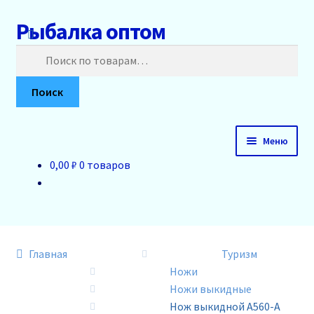
Рыбалка оптом
Перейти
Перейти
к
к
Искать:
навигации
содержимому
Поиск
Меню
0,00 ₽
0 товаров
Главная
О нас
Доставка и оплата
Главная
Туризм
Ножи
Акции
Ножи выкидные
Нож выкидной A560-A