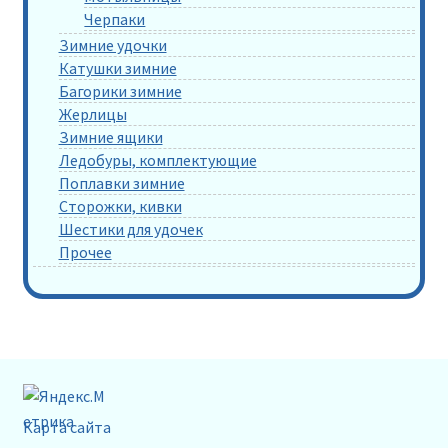
Черпаки
Зимние удочки
Катушки зимние
Багорики зимние
Жерлицы
Зимние ящики
Ледобуры, комплектующие
Поплавки зимние
Сторожки, кивки
Шестики для удочек
Прочее
Карта сайта