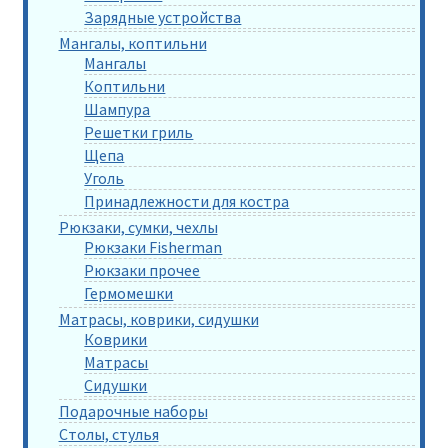
Зарядные устройства
Мангалы, коптильни
Мангалы
Коптильни
Шампура
Решетки гриль
Щепа
Уголь
Принадлежности для костра
Рюкзаки, сумки, чехлы
Рюкзаки Fisherman
Рюкзаки прочее
Гермомешки
Матрасы, коврики, сидушки
Коврики
Матрасы
Сидушки
Подарочные наборы
Столы, стулья