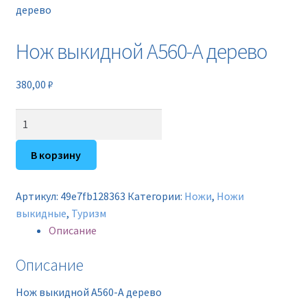
Новинки
дерево
Нож выкидной A560-A дерево
Прайс
Контакты
380,00
₽
Количество
товара
Нож
В корзину
выкидной
A560-
Артикул:
49e7fb128363
Категории:
Ножи
,
Ножи
A
выкидные
,
Туризм
дерево
Описание
Описание
Нож выкидной A560-A дерево