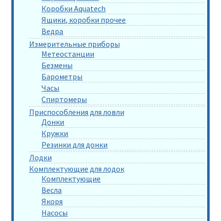
Коробки Aquatech
Ящики, коробки прочее
Ведра
Измерительные приборы
Метеостанции
Безмены
Барометры
Часы
Спиртомеры
Приспособления для ловли
Донки
Кружки
Резинки для донки
Лодки
Комплектующие для лодок
Комплектующие
Весла
Якоря
Насосы