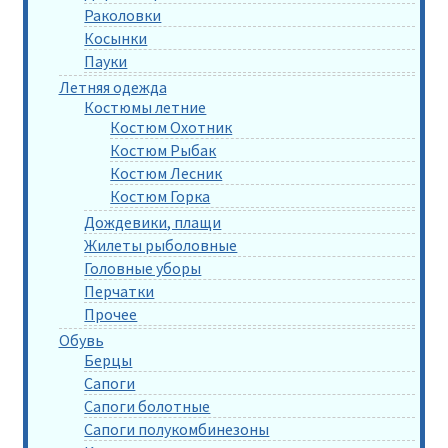
Раколовки
Косынки
Пауки
Летняя одежда
Костюмы летние
Костюм Охотник
Костюм Рыбак
Костюм Лесник
Костюм Горка
Дождевики, плащи
Жилеты рыболовные
Головные уборы
Перчатки
Прочее
Обувь
Берцы
Сапоги
Сапоги болотные
Сапоги полукомбинезоны