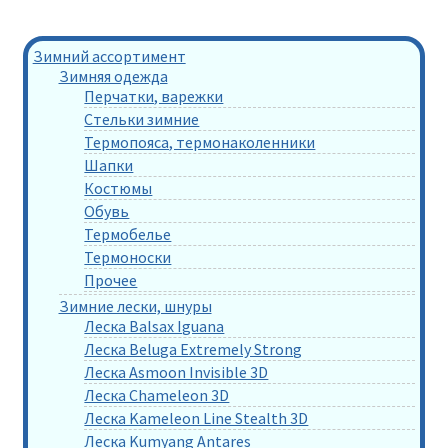
Зимний ассортимент
Зимняя одежда
Перчатки, варежки
Стельки зимние
Термопояса, термонаколенники
Шапки
Костюмы
Обувь
Термобелье
Термоноски
Прочее
Зимние лески, шнуры
Леска Balsax Iguana
Леска Beluga Extremely Strong
Леска Asmoon Invisible 3D
Леска Chameleon 3D
Леска Kameleon Line Stealth 3D
Леска Kumyang Antares