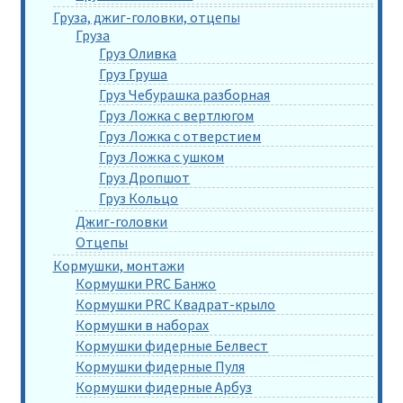
Груза, джиг-головки, отцепы
Груза
Груз Оливка
Груз Груша
Груз Чебурашка разборная
Груз Ложка с вертлюгом
Груз Ложка с отверстием
Груз Ложка с ушком
Груз Дропшот
Груз Кольцо
Джиг-головки
Отцепы
Кормушки, монтажи
Кормушки PRC Банжо
Кормушки PRC Квадрат-крыло
Кормушки в наборах
Кормушки фидерные Белвест
Кормушки фидерные Пуля
Кормушки фидерные Арбуз