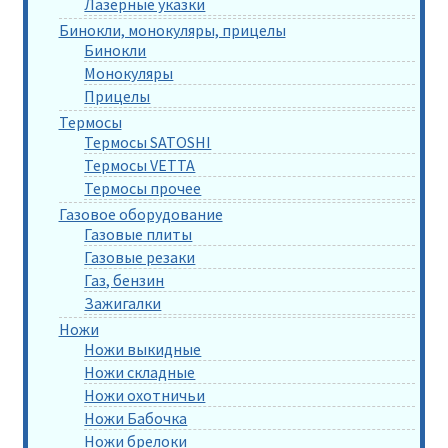
Лазерные указки
Бинокли, монокуляры, прицелы
Бинокли
Монокуляры
Прицелы
Термосы
Термосы SATOSHI
Термосы VETTA
Термосы прочее
Газовое оборудование
Газовые плиты
Газовые резаки
Газ, бензин
Зажигалки
Ножи
Ножи выкидные
Ножи складные
Ножи охотничьи
Ножи Бабочка
Ножи брелоки