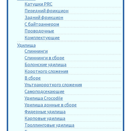
Катушки PRC
Передний фрикцион
Задний фрикцион
С байтраннером
Проводочные
Комплектующие
Удилища
Спиннинги
Спиннинги в сборе
Болонские удилища
Короткого сложения
В сборе
Ультракороткого сложения
Самоподсекающие
Удилища Crocodile
Удилища донные в сборе
Фидерные удилища
Карповые удилища
Троллинговые удилища