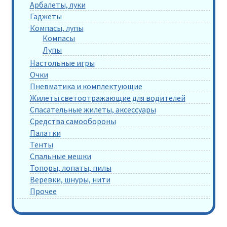
Арбалеты, луки
Гаджеты
Компасы, лупы
Компасы
Лупы
Настольные игры
Очки
Пневматика и комплектующие
Жилеты светоотражающие для водителей
Спасательные жилеты, аксессуары
Средства самообороны
Палатки
Тенты
Спальные мешки
Топоры, лопаты, пилы
Веревки, шнуры, нити
Прочее