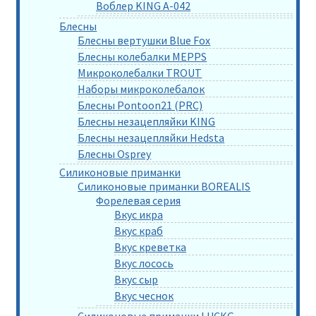
Воблер KING A-042
Блесны
Блесны вертушки Blue Fox
Блесны колебалки MEPPS
Микроколебалки TROUT
Наборы микроколебалок
Блесны Pontoon21 (PRC)
Блесны незацепляйки KING
Блесны незацепляйки Hedsta
Блесны Osprey
Силиконовые приманки
Силиконовые приманки BOREALIS
Форелевая серия
Вкус икра
Вкус краб
Вкус креветка
Вкус лосось
Вкус сыр
Вкус чеснок
Силиконовые приманки LUCKG