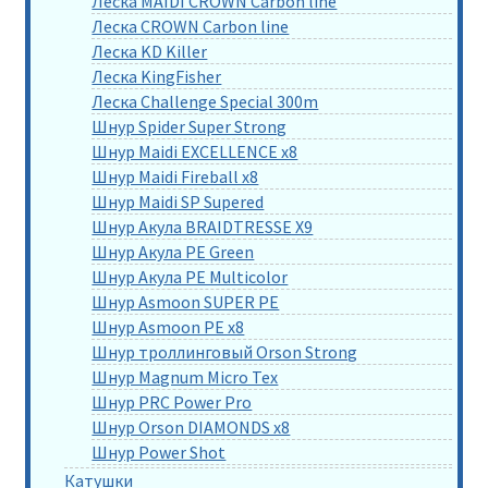
Леска MAIDI CROWN Carbon line
Леска CROWN Carbon line
Леска KD Killer
Леска KingFisher
Леска Challenge Special 300m
Шнур Spider Super Strong
Шнур Maidi EXCELLENCE x8
Шнур Maidi Fireball x8
Шнур Maidi SP Supered
Шнур Акула BRAIDTRESSE X9
Шнур Акула PE Green
Шнур Акула PE Multicolor
Шнур Asmoon SUPER PE
Шнур Asmoon PE x8
Шнур троллинговый Orson Strong
Шнур Magnum Micro Tex
Шнур PRC Power Pro
Шнур Orson DIAMONDS x8
Шнур Power Shot
Катушки