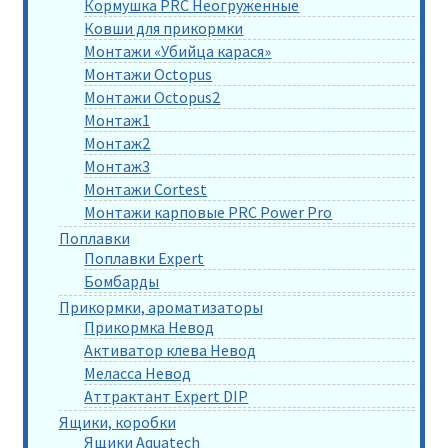
Кормушка PRC Неогруженные
Ковши для прикормки
Монтажи «Убийца карася»
Монтажи Octopus
Монтажи Octopus2
Монтаж1
Монтаж2
Монтаж3
Монтажи Cortest
Монтажи карповые PRC Power Pro
Поплавки
Поплавки Expert
Бомбарды
Прикормки, ароматизаторы
Прикормка Невод
Активатор клева Невод
Меласса Невод
Аттрактант Expert DIP
Ящики, коробки
Ящики Aquatech