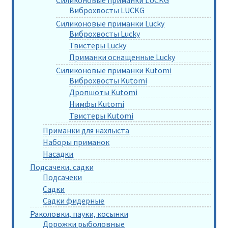
Виброхвосты LUCKG
Силиконовые приманки Lucky
Виброхвосты Lucky
Твистеры Lucky
Приманки оснащенные Lucky
Силиконовые приманки Kutomi
Виброхвосты Kutomi
Дропшоты Kutomi
Нимфы Kutomi
Твистеры Kutomi
Приманки для нахлыста
Наборы приманок
Насадки
Подсачеки, садки
Подсачеки
Садки
Садки фидерные
Раколовки, пауки, косынки
Дорожки рыболовные