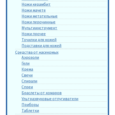
Ножи керамбит
Ножи мачете
Ножи метательные
Ножи перочинные
Мультиинструмент
Ножи прочее
Точилки для ножей
Подставки для ножей
Средства от насекомых
Аэрозоли
Гели
Крема
Свечи
Спирали
Спреи
Браслеты от комаров
Ультразвуковые отпугиватели
Приборы
Таблетки