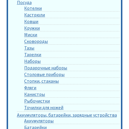
Посуда
Котелки
Кастрюли
Ковши
Кружки
Миски
Сковороды
Тазы
Тарелки
Наборы
Подарочные наборы
Столовые приборы
Стопки, стаканы
Фляги
Канистры
Рыбочистки
Точилки для ножей
Аккумуляторы, батарейки, зарядные устройства
Аккумуляторы
Батарейки