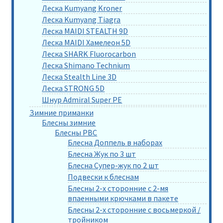
Леска Kumyang Kroner
Леска Kumyang Tiagra
Леска MAIDI STEALTH 9D
Леска MAIDI Хамелеон 5D
Леска SHARK Fluorocarbon
Леска Shimano Technium
Леска Stealth Line 3D
Леска STRONG 5D
Шнур Admiral Super PE
Зимние приманки
Блесны зимние
Блесны РВС
Блесна Доппель в наборах
Блесна Жук по 3 шт
Блесна Супер-жук по 2 шт
Подвески к блеснам
Блесны 2-х сторонние с 2-мя
впаенными крючками в пакете
Блесны 2-х сторонние с восьмеркой /
тройником