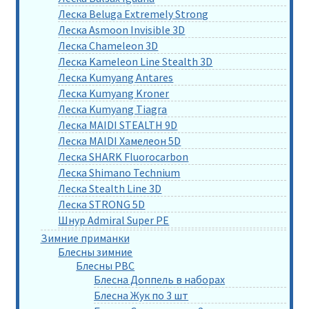
Леска Beluga Extremely Strong
Леска Asmoon Invisible 3D
Леска Chameleon 3D
Леска Kameleon Line Stealth 3D
Леска Kumyang Antares
Леска Kumyang Kroner
Леска Kumyang Tiagra
Леска MAIDI STEALTH 9D
Леска MAIDI Хамелеон 5D
Леска SHARK Fluorocarbon
Леска Shimano Technium
Леска Stealth Line 3D
Леска STRONG 5D
Шнур Admiral Super PE
Зимние приманки
Блесны зимние
Блесны РВС
Блесна Доппель в наборах
Блесна Жук по 3 шт