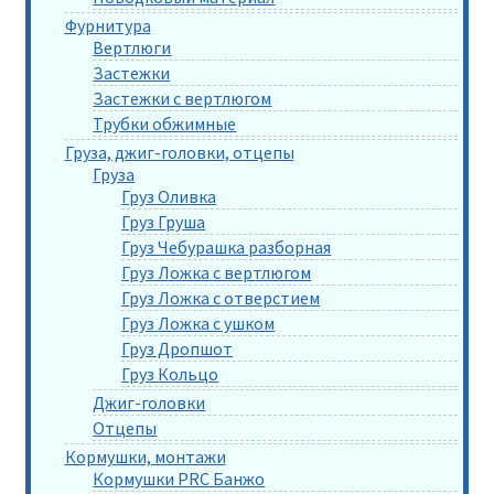
Фурнитура
Вертлюги
Застежки
Застежки с вертлюгом
Трубки обжимные
Груза, джиг-головки, отцепы
Груза
Груз Оливка
Груз Груша
Груз Чебурашка разборная
Груз Ложка с вертлюгом
Груз Ложка с отверстием
Груз Ложка с ушком
Груз Дропшот
Груз Кольцо
Джиг-головки
Отцепы
Кормушки, монтажи
Кормушки PRC Банжо