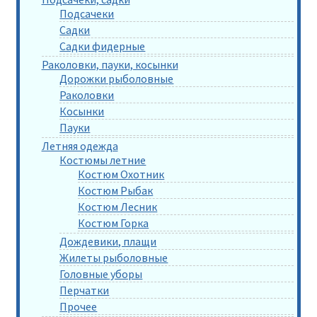
Подсачеки
Садки
Садки фидерные
Раколовки, пауки, косынки
Дорожки рыболовные
Раколовки
Косынки
Пауки
Летняя одежда
Костюмы летние
Костюм Охотник
Костюм Рыбак
Костюм Лесник
Костюм Горка
Дождевики, плащи
Жилеты рыболовные
Головные уборы
Перчатки
Прочее