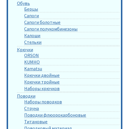
Обувь
Берцы
Сапоги
Сапоги болотные
Сапоги полукомбинезоны
Калоши
Стельки
Крючки
ORSON
KUMHO
Kamatsu
Крючки двойные
Крючки тройные
Наборы крючков
Поводки
Наборы поводков
Струна
Поводки флюорокарбоновые
Титановые
Поводковый материал