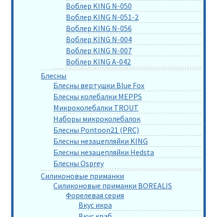
Воблер KING N-050
Воблер KING N-051-2
Воблер KING N-056
Воблер KING N-004
Воблер KING N-007
Воблер KING A-042
Блесны
Блесны вертушки Blue Fox
Блесны колебалки MEPPS
Микроколебалки TROUT
Наборы микроколебалок
Блесны Pontoon21 (PRC)
Блесны незацепляйки KING
Блесны незацепляйки Hedsta
Блесны Osprey
Силиконовые приманки
Силиконовые приманки BOREALIS
Форелевая серия
Вкус икра
Вкус краб