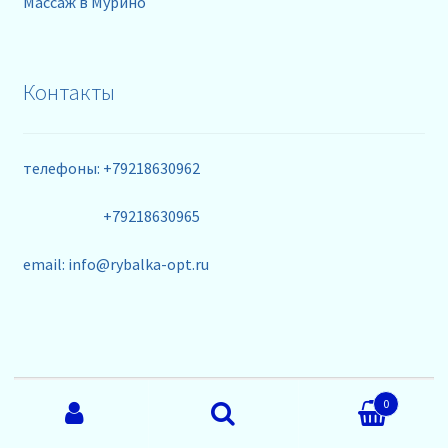
Массаж в Мурино
Контакты
телефоны: +79218630962
+79218630965
email: info@rybalka-opt.ru
Искать:
© ★ Орион ★ - интернет магазин недорогих
0
рыболовных снастей оптом. Вся представленная на
сайте информация носит исключительно
Поиск