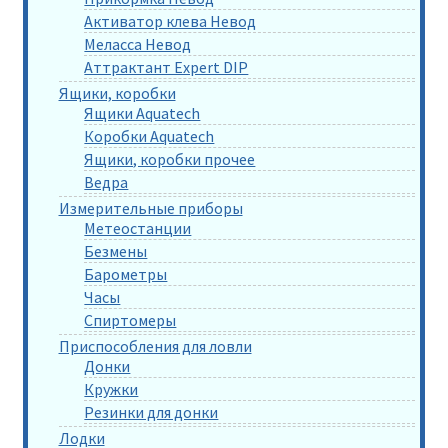
Активатор клева Невод
Меласса Невод
Аттрактант Expert DIP
Ящики, коробки
Ящики Aquatech
Коробки Aquatech
Ящики, коробки прочее
Ведра
Измерительные приборы
Метеостанции
Безмены
Барометры
Часы
Спиртомеры
Приспособления для ловли
Донки
Кружки
Резинки для донки
Лодки