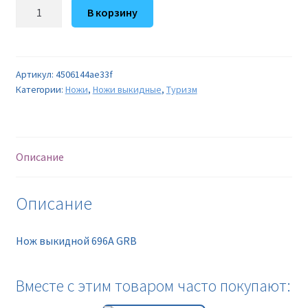
Количество
В корзину
товара
Нож
выкидной
696A
Артикул:
4506144ae33f
Категории:
Ножи
,
Ножи выкидные
,
Туризм
GRB
Описание
Описание
Нож выкидной 696A GRB
Вместе с этим товаром часто покупают: