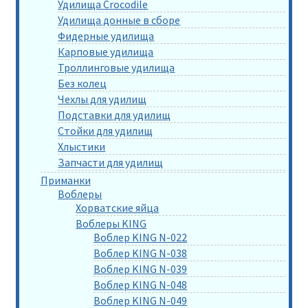
Удилища Crocodile
Удилища донные в сборе
Фидерные удилища
Карповые удилища
Троллинговые удилища
Без колец
Чехлы для удилищ
Подставки для удилищ
Стойки для удилищ
Хлыстики
Запчасти для удилищ
Приманки
Воблеры
Хорватские яйца
Воблеры KING
Воблер KING N-022
Воблер KING N-038
Воблер KING N-039
Воблер KING N-048
Воблер KING N-049