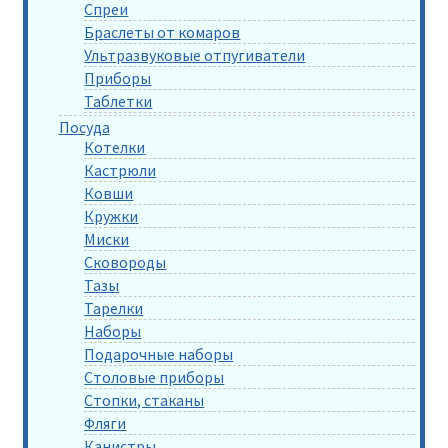
Спреи
Браслеты от комаров
Ультразвуковые отпугиватели
Приборы
Таблетки
Посуда
Котелки
Кастрюли
Ковши
Кружки
Миски
Сковороды
Тазы
Тарелки
Наборы
Подарочные наборы
Столовые приборы
Стопки, стаканы
Фляги
Канистры