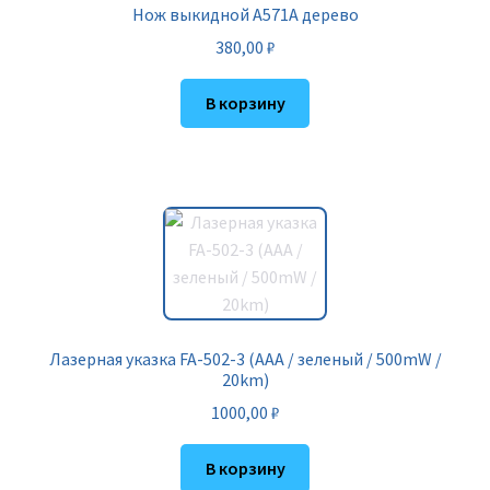
Нож выкидной A571A дерево
380,00
₽
В корзину
Лазерная указка FA-502-3 (AAA / зеленый / 500mW /
20km)
1000,00
₽
В корзину