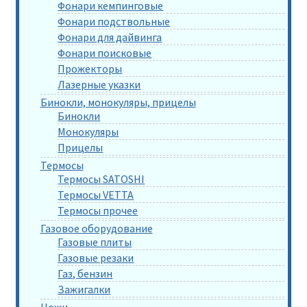
Фонари кемпинговые
Фонари подствольные
Фонари для дайвинга
Фонари поисковые
Прожекторы
Лазерные указки
Бинокли, монокуляры, прицелы
Бинокли
Монокуляры
Прицелы
Термосы
Термосы SATOSHI
Термосы VETTA
Термосы прочее
Газовое оборудование
Газовые плиты
Газовые резаки
Газ, бензин
Зажигалки