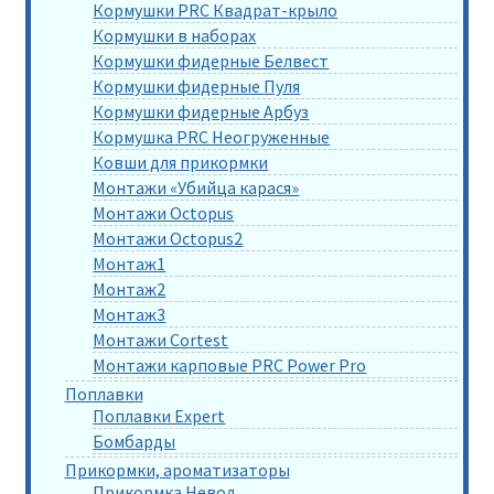
Кормушки PRC Квадрат-крыло
Кормушки в наборах
Кормушки фидерные Белвест
Кормушки фидерные Пуля
Кормушки фидерные Арбуз
Кормушка PRC Неогруженные
Ковши для прикормки
Монтажи «Убийца карася»
Монтажи Octopus
Монтажи Octopus2
Монтаж1
Монтаж2
Монтаж3
Монтажи Cortest
Монтажи карповые PRC Power Pro
Поплавки
Поплавки Expert
Бомбарды
Прикормки, ароматизаторы
Прикормка Невод