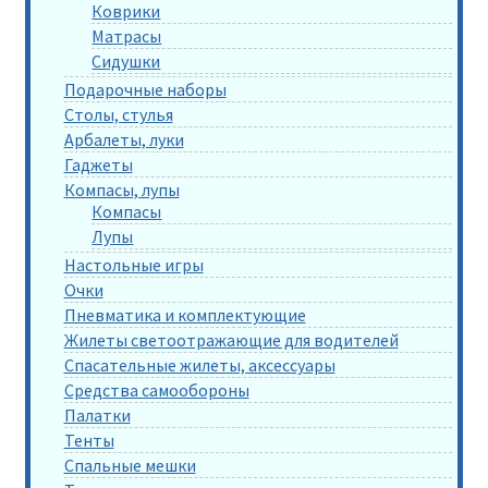
Коврики
Матрасы
Сидушки
Подарочные наборы
Столы, стулья
Арбалеты, луки
Гаджеты
Компасы, лупы
Компасы
Лупы
Настольные игры
Очки
Пневматика и комплектующие
Жилеты светоотражающие для водителей
Спасательные жилеты, аксессуары
Средства самообороны
Палатки
Тенты
Спальные мешки