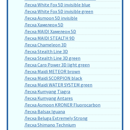
Леска White Fox 5D invisible blue
Леска White Fox 5D invisible green
Леска Asmoon 5D invisible
Леска Хамелеон 5D
Леска MAIDI Хамелеон 5D
Леска MAIDI STEALTH 9D
Леска Chameleon 3D
Леска Stealth Line 3D
Леска Stealth Line 3D green
Леска Carp Power 3D light green
Леска Maidi METEOR brown
Леска Maidi SCORPION black
Леска Maidi WATER SYSTEM green
Леска Kumyang Tiagra
Леска Kumyang Antares
Леска Asmoon KRONER Fluorocarbon
Леска Balsax Iguana
Леска Beluga Extremely Strong
Леска Shimano Technium