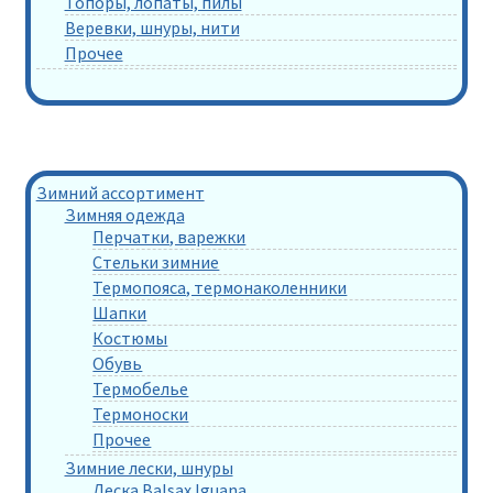
Топоры, лопаты, пилы
Веревки, шнуры, нити
Прочее
Зимний ассортимент
Зимняя одежда
Перчатки, варежки
Стельки зимние
Термопояса, термонаколенники
Шапки
Костюмы
Обувь
Термобелье
Термоноски
Прочее
Зимние лески, шнуры
Леска Balsax Iguana