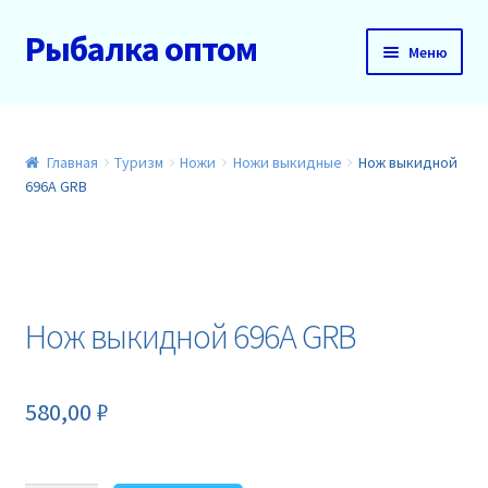
Рыбалка оптом
Перейти
Перейти
Меню
к
к
навигации
содержимому
Главная
О нас
Главная
Туризм
Ножи
Ножи выкидные
Нож выкидной
696A GRB
Доставка и оплата
Акции
Нож выкидной 696A GRB
Новинки
Прайс
580,00
₽
Контакты