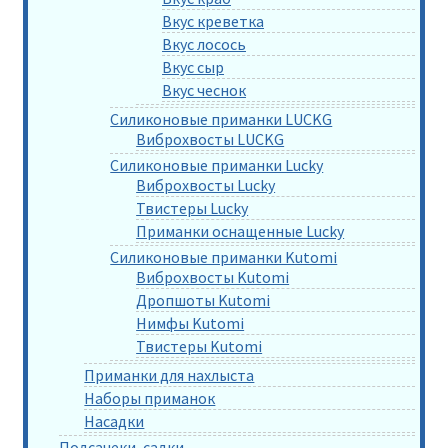
Вкус креветка
Вкус лосось
Вкус сыр
Вкус чеснок
Силиконовые приманки LUCKG
Виброхвосты LUCKG
Силиконовые приманки Lucky
Виброхвосты Lucky
Твистеры Lucky
Приманки оснащенные Lucky
Силиконовые приманки Kutomi
Виброхвосты Kutomi
Дропшоты Kutomi
Нимфы Kutomi
Твистеры Kutomi
Приманки для нахлыста
Наборы приманок
Насадки
Подсачеки, садки