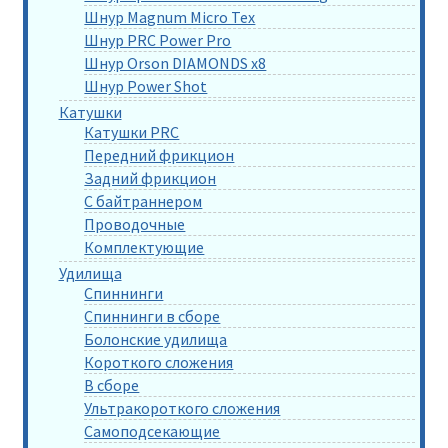
Шнур Magnum Micro Tex
Шнур PRC Power Pro
Шнур Orson DIAMONDS x8
Шнур Power Shot
Катушки
Катушки PRC
Передний фрикцион
Задний фрикцион
С байтраннером
Проводочные
Комплектующие
Удилища
Спиннинги
Спиннинги в сборе
Болонские удилища
Короткого сложения
В сборе
Ультракороткого сложения
Самоподсекающие