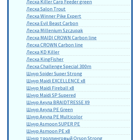
Леска Killer Carp Feeder green
Леска Salon Trout
Леска Winner Pike Expert
Леска Evil Beast Carbon
Леска Millenium Szczupak
Леска MAIDI CROWN Carbon line
Леска CROWN Carbon line
Леска KD Killer
Леска KingFisher
Леска Challenge Special 300m
Шнур Spider Super Strong
Шнур Maidi EXCELLENCE x8
Шнур Maidi Fireball x8
Шнур Maidi SP Supered
Шнур Акула BRAIDTRESSE X9
Шнур Акула PE Green
Шнур Акула PE Multicolor
Шнур Asmoon SUPER PE
Шнур Asmoon PE x8
Шнур троллинговый Orson Strong