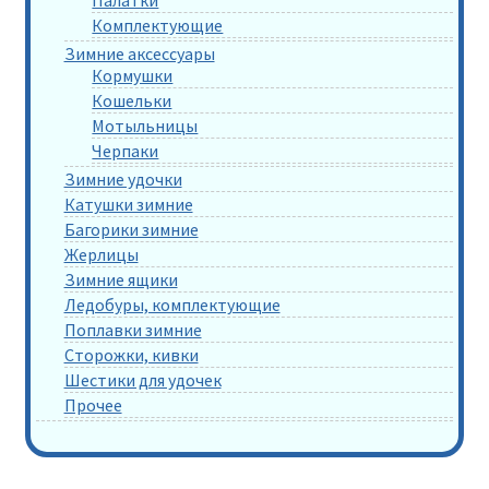
Палатки
Комплектующие
Зимние аксессуары
Кормушки
Кошельки
Мотыльницы
Черпаки
Зимние удочки
Катушки зимние
Багорики зимние
Жерлицы
Зимние ящики
Ледобуры, комплектующие
Поплавки зимние
Сторожки, кивки
Шестики для удочек
Прочее