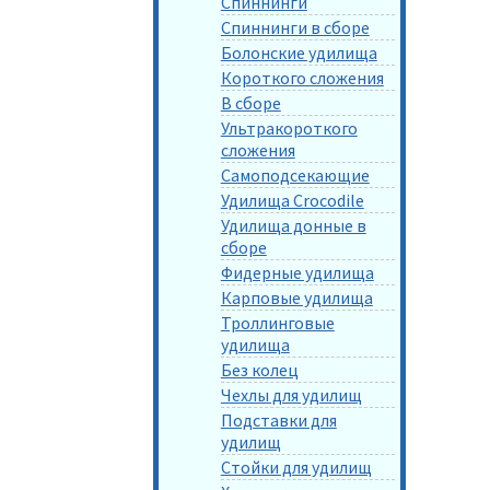
Спиннинги
Спиннинги в сборе
Болонские удилища
Короткого сложения
В сборе
Ультракороткого
сложения
Самоподсекающие
Удилища Crocodile
Удилища донные в
сборе
Фидерные удилища
Карповые удилища
Троллинговые
удилища
Без колец
Чехлы для удилищ
Подставки для
удилищ
Стойки для удилищ