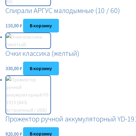
Спирали АРГУС малодымные (10 / 60)
110,00
₽
В корзину
Очки классика (желтый)
330,00
₽
В корзину
Прожектор ручной аккумуляторный YD-191
920,00
₽
В корзину