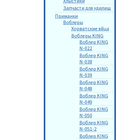
Хлыстики
Запчасти для удилищ
Приманки
Воблеры
Хорватские яйца
Воблеры KING
Воблер KING
N-022
Воблер KING
N-038
Воблер KING
N-039
Воблер KING
N-048
Воблер KING
N-049
Воблер KING
N-050
Воблер KING
N-051-2
Воблер KING