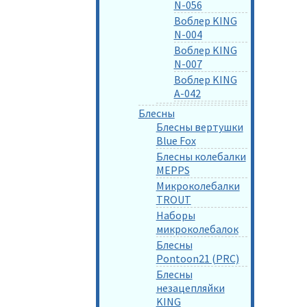
N-056
Воблер KING
N-004
Воблер KING
N-007
Воблер KING
A-042
Блесны
Блесны вертушки
Blue Fox
Блесны колебалки
MEPPS
Микроколебалки
TROUT
Наборы
микроколебалок
Блесны
Pontoon21 (PRC)
Блесны
незацепляйки
KING