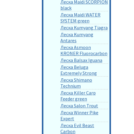
Леска Maidi SCORPION
black
Леска Maidi WATER
SYSTEM green
Леска Kumyang Tiagra
Леска Kumyang
Antares
Леска Asmoon
KRONER Fluorocarbon
Леска Balsax Iguana
Леска Beluga
Extremely Strong
Леска Shimano
Technium
Леска Killer Carp
Feeder green
Леска Salon Trout
Леска Winner Pike
Expert
Леска Evil Beast
Carbon