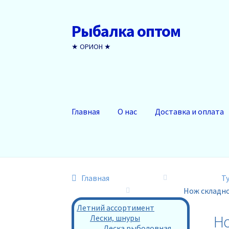
Рыбалка оптом
Перейти
Перейти
к
к
★ ОРИОН ★
навигации
содержимому
Главная
О нас
Доставка и оплата
Главная
Т
Нож складно
Летний ассортимент
Но
Лески, шнуры
Леска рыболовная