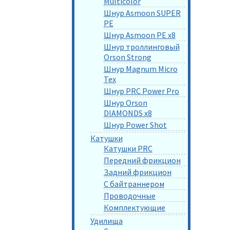
Multicolor
Шнур Asmoon SUPER
PE
Шнур Asmoon PE x8
Шнур троллинговый
Orson Strong
Шнур Magnum Micro
Tex
Шнур PRC Power Pro
Шнур Orson
DIAMONDS x8
Шнур Power Shot
Катушки
Катушки PRC
Передний фрикцион
Задний фрикцион
С байтраннером
Проводочные
Комплектующие
Удилища