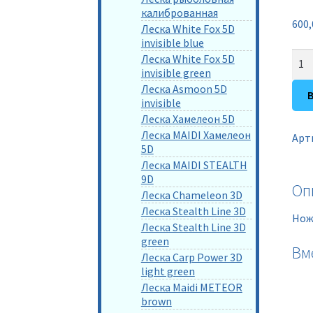
калиброванная
600
Леска White Fox 5D
invisible blue
Кол
Леска White Fox 5D
invisible green
тов
Леска Asmoon 5D
Нож
invisible
скл
Леска Хамелеон 5D
133
Леска MAIDI Хамелеон
Арт
c
5D
зуб
Леска MAIDI STEALTH
GRB
9D
Оп
Леска Chameleon 3D
Леска Stealth Line 3D
Нож
Леска Stealth Line 3D
green
Вм
Леска Carp Power 3D
light green
Леска Maidi METEOR
brown