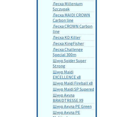
Леска Millenium
Szczupak
Леска MAIDI CROWN
Carbon line
Леска CROWN Carbon
line
Леска KD Killer
Леска KingFisher
Леска Challenge
Special 300m
Шнур Spider Super
Strong
Шнур Maidi
EXCELLENCE x8
Шнур Maidi Fireball x8
Шнур Maidi SP Supered
Шнур Акула
BRAIDTRESSE X9
Шнур Акула PE Green
Шнур Акула PE