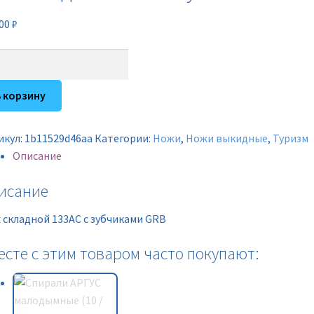
,00
₽
ичество
ара
В корзину
адной
AC
икул:
1b11529d46aa
Категории:
Ножи
,
Ножи выкидные
,
Туризм
Описание
чиками
исание
 складной 133AC c зубчиками GRB
есте с этим товаром часто покупают: