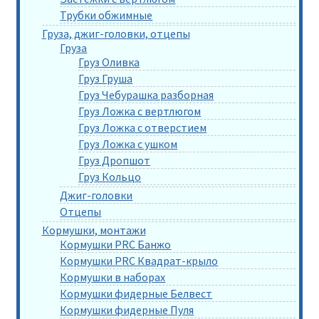
Трубки обжимные
Груза, джиг-головки, отцепы
Груза
Груз Оливка
Груз Груша
Груз Чебурашка разборная
Груз Ложка с вертлюгом
Груз Ложка с отверстием
Груз Ложка с ушком
Груз Дропшот
Груз Кольцо
Джиг-головки
Отцепы
Кормушки, монтажи
Кормушки PRC Банжо
Кормушки PRC Квадрат-крыло
Кормушки в наборах
Кормушки фидерные Белвест
Кормушки фидерные Пуля