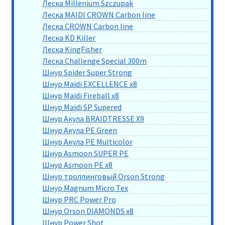
Леска Millenium Szczupak
Леска MAIDI CROWN Carbon line
Леска CROWN Carbon line
Леска KD Killer
Леска KingFisher
Леска Challenge Special 300m
Шнур Spider Super Strong
Шнур Maidi EXCELLENCE x8
Шнур Maidi Fireball x8
Шнур Maidi SP Supered
Шнур Акула BRAIDTRESSE X9
Шнур Акула PE Green
Шнур Акула PE Multicolor
Шнур Asmoon SUPER PE
Шнур Asmoon PE x8
Шнур троллинговый Orson Strong
Шнур Magnum Micro Tex
Шнур PRC Power Pro
Шнур Orson DIAMONDS x8
Шнур Power Shot