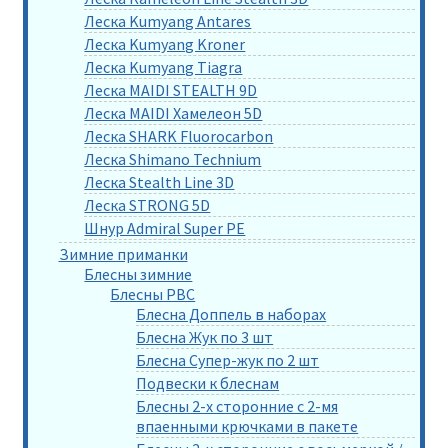
Леска Kumyang Antares
Леска Kumyang Kroner
Леска Kumyang Tiagra
Леска MAIDI STEALTH 9D
Леска MAIDI Хамелеон 5D
Леска SHARK Fluorocarbon
Леска Shimano Technium
Леска Stealth Line 3D
Леска STRONG 5D
Шнур Admiral Super PE
Зимние приманки
Блесны зимние
Блесны РВС
Блесна Доппель в наборах
Блесна Жук по 3 шт
Блесна Супер-жук по 2 шт
Подвески к блеснам
Блесны 2-х сторонние с 2-мя
впаенными крючками в пакете