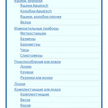
Ящики, коробки
Ящики Aquatech
Коробки Aquatech
Ящики, коробки прочее
Ведра
Измерительные приборы
Метеостанции
Безмены
Барометры
Часы
Спиртомеры
Приспособления для ловли
Донки
Кружки
Резинки для донки
Лодки
Комплектующие для лодок
Комплектующие
Весла
Якоря