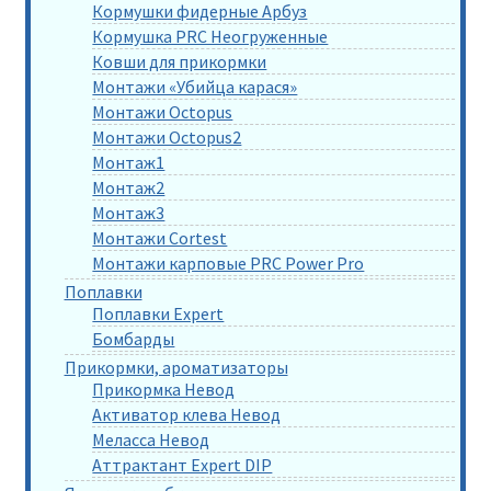
Кормушки фидерные Арбуз
Кормушка PRC Неогруженные
Ковши для прикормки
Монтажи «Убийца карася»
Монтажи Octopus
Монтажи Octopus2
Монтаж1
Монтаж2
Монтаж3
Монтажи Cortest
Монтажи карповые PRC Power Pro
Поплавки
Поплавки Expert
Бомбарды
Прикормки, ароматизаторы
Прикормка Невод
Активатор клева Невод
Меласса Невод
Аттрактант Expert DIP