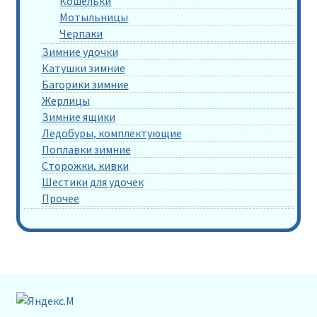
Кошельки
Мотыльницы
Черпаки
Зимние удочки
Катушки зимние
Багорики зимние
Жерлицы
Зимние ящики
Ледобуры, комплектующие
Поплавки зимние
Сторожки, кивки
Шестики для удочек
Прочее