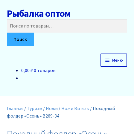
Рыбалка оптом
Перейти
Перейти
к
к
Искать:
навигации
содержимому
Поиск
Меню
0,00 ₽
0 товаров
Главная
О нас
Доставка и оплата
Главная
/
Туризм
/
Ножи
/
Ножи Витязь
/
Походный
фолдер «Осень» B269-34
Акции