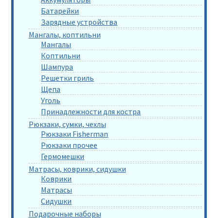
Батарейки
Зарядные устройства
Мангалы, коптильни
Мангалы
Коптильни
Шампура
Решетки гриль
Щепа
Уголь
Принадлежности для костра
Рюкзаки, сумки, чехлы
Рюкзаки Fisherman
Рюкзаки прочее
Гермомешки
Матрасы, коврики, сидушки
Коврики
Матрасы
Сидушки
Подарочные наборы