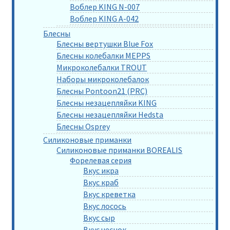
Воблер KING N-007
Воблер KING A-042
Блесны
Блесны вертушки Blue Fox
Блесны колебалки MEPPS
Микроколебалки TROUT
Наборы микроколебалок
Блесны Pontoon21 (PRC)
Блесны незацепляйки KING
Блесны незацепляйки Hedsta
Блесны Osprey
Силиконовые приманки
Силиконовые приманки BOREALIS
Форелевая серия
Вкус икра
Вкус краб
Вкус креветка
Вкус лосось
Вкус сыр
Вкус чеснок