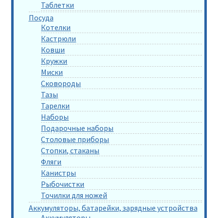
Таблетки
Посуда
Котелки
Кастрюли
Ковши
Кружки
Миски
Сковороды
Тазы
Тарелки
Наборы
Подарочные наборы
Столовые приборы
Стопки, стаканы
Фляги
Канистры
Рыбочистки
Точилки для ножей
Аккумуляторы, батарейки, зарядные устройства
Аккумуляторы