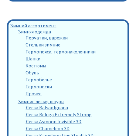
Зимний ассортимент
Зимняя одежда
Перчатки, варежки
Стельки зимние
Термопояса, термонаколенники
Шапки
Костюмы
Обувь
Термобелье
Термоноски
Прочее
Зимние лески, шнуры
Леска Balsax Iguana
Леска Beluga Extremely Strong
Леска Asmoon Invisible 3D
Леска Chameleon 3D
Леска Kameleon Line Stealth 3D