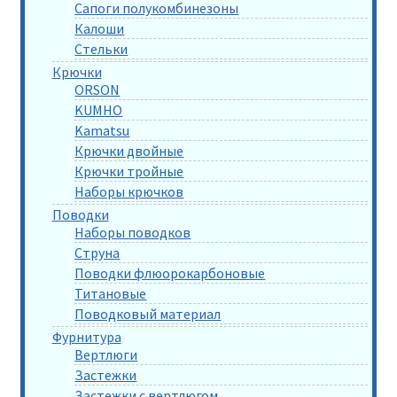
Сапоги полукомбинезоны
Калоши
Стельки
Крючки
ORSON
KUMHO
Kamatsu
Крючки двойные
Крючки тройные
Наборы крючков
Поводки
Наборы поводков
Струна
Поводки флюорокарбоновые
Титановые
Поводковый материал
Фурнитура
Вертлюги
Застежки
Застежки с вертлюгом