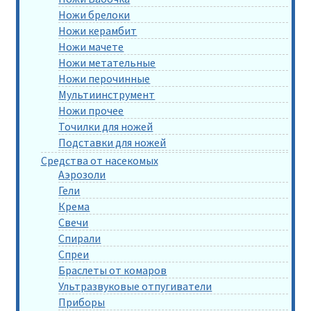
Ножи брелоки
Ножи керамбит
Ножи мачете
Ножи метательные
Ножи перочинные
Мультиинструмент
Ножи прочее
Точилки для ножей
Подставки для ножей
Средства от насекомых
Аэрозоли
Гели
Крема
Свечи
Спирали
Спреи
Браслеты от комаров
Ультразвуковые отпугиватели
Приборы