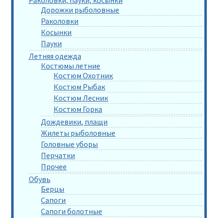
Раколовки, пауки, косынки
Дорожки рыболовные
Раколовки
Косынки
Пауки
Летняя одежда
Костюмы летние
Костюм Охотник
Костюм Рыбак
Костюм Лесник
Костюм Горка
Дождевики, плащи
Жилеты рыболовные
Головные уборы
Перчатки
Прочее
Обувь
Берцы
Сапоги
Сапоги болотные