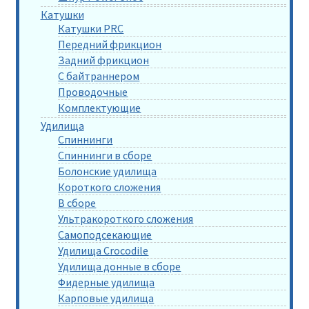
Катушки
Катушки PRC
Передний фрикцион
Задний фрикцион
С байтраннером
Проводочные
Комплектующие
Удилища
Спиннинги
Спиннинги в сборе
Болонские удилища
Короткого сложения
В сборе
Ультракороткого сложения
Самоподсекающие
Удилища Crocodile
Удилища донные в сборе
Фидерные удилища
Карповые удилища