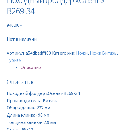
Походный фолдер «Осень»
Новинки
B269-34
Прайс
940,00
₽
Контакты
Нет в наличии
Артикул:
a54dbadfff03
Категории:
Ножи
,
Ножи Витязь
,
Туризм
Описание
Описание
Походный фолдер «Осень» B269-34
Производитель- Витязь
Oбщая длина- 222 мм
Длина клинка- 96 мм
Толщина клинка- 2,9 мм
Сталь- 65Х13,