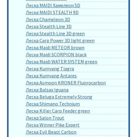
Леска MAIDI Хамелеон 5D
Леска MAIDI STEALTH 9D
Леска Chameleon 3D
Леска Stealth Line 3D
Леска Stealth Line 3D green
Леска Carp Power 3D light green
Леска Maidi METEOR brown
Леска Maidi SCORPION black
Леска Maidi WATER SYSTEM green
Леска Kumyang Tiagra
Леска Kumyang Antares
Леска Asmoon KRONER Fluorocarbon
Леска Balsax Iguana
Леска Beluga Extremely Strong
Леска Shimano Technium
Леска Killer Carp Feeder green
Леска Salon Trout
Леска Winner Pike Expert
Леска Evil Beast Carbon