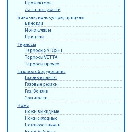
Прожекторы
Лазерные указки
Бинокли, монокуляры, прицелы
Бинокли
Монокуляры
Прицелы
Термосы
Термосы SATOSHI
Термосы VETTA
Термосы прочее
Газовое оборудование
Газовые плиты
Газовые резаки
Газ, бензин
Зажигалки
Ножи
Ножи выкидные
Ножи складные
Ножи охотничьи
Ножи Бабочка