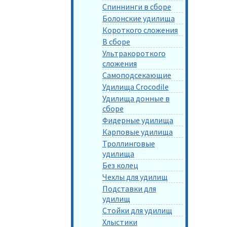
Спиннинги в сборе
Болонские удилища
Короткого сложения
В сборе
Ультракороткого
сложения
Самоподсекающие
Удилища Crocodile
Удилища донные в
сборе
Фидерные удилища
Карповые удилища
Троллинговые
удилища
Без колец
Чехлы для удилищ
Подставки для
удилищ
Стойки для удилищ
Хлыстики