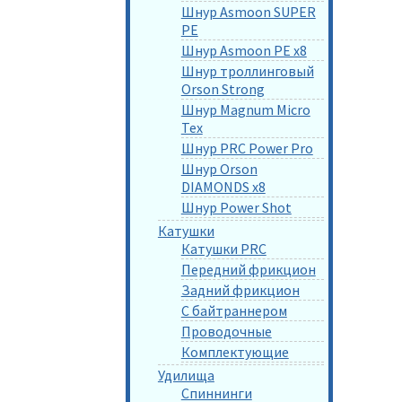
Шнур Asmoon SUPER
PE
Шнур Asmoon PE x8
Шнур троллинговый
Orson Strong
Шнур Magnum Micro
Tex
Шнур PRC Power Pro
Шнур Orson
DIAMONDS x8
Шнур Power Shot
Катушки
Катушки PRC
Передний фрикцион
Задний фрикцион
С байтраннером
Проводочные
Комплектующие
Удилища
Спиннинги