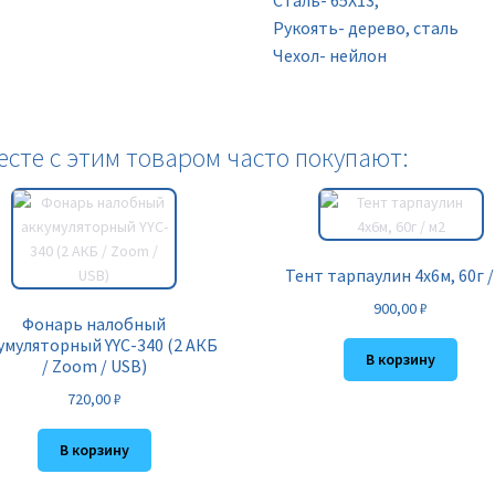
Сталь- 65Х13,
Рукоять- дерево, сталь
Чехол- нейлон
есте с этим товаром часто покупают:
Тент тарпаулин 4х6м, 60г /
900,00
₽
Фонарь налобный
умуляторный YYC-340 (2 АКБ
В корзину
/ Zoom / USB)
720,00
₽
В корзину