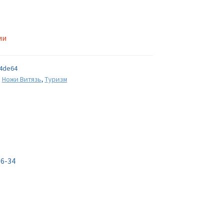
ии
4de64
,
Ножи Витязь
,
Туризм
6-34