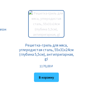
леон
Решетка-гриль для мяса,
углеродистая сталь, 55х31х24см
(глубина 5,5см), антипригарная,
gl
1170,00
₽
В корзину