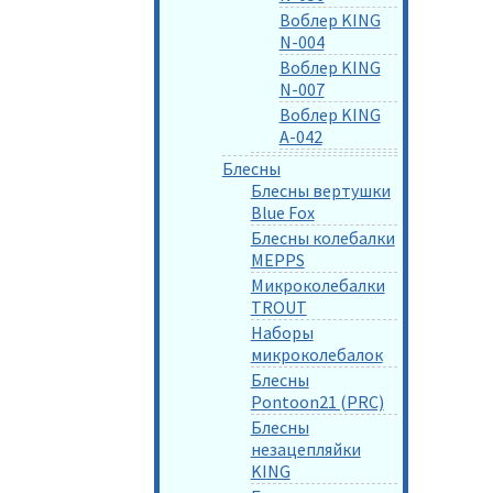
Воблер KING
N-004
Воблер KING
N-007
Воблер KING
A-042
Блесны
Блесны вертушки
Blue Fox
Блесны колебалки
MEPPS
Микроколебалки
TROUT
Наборы
микроколебалок
Блесны
Pontoon21 (PRC)
Блесны
незацепляйки
KING