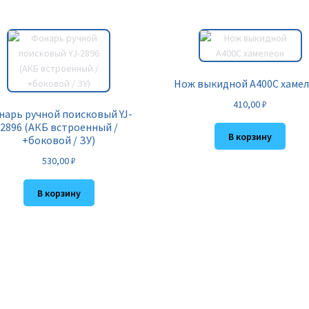
Нож выкидной A400C хаме
410,00
₽
нарь ручной поисковый YJ-
2896 (АКБ встроенный /
В корзину
+боковой / ЗУ)
530,00
₽
В корзину