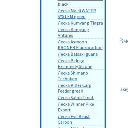
black
Леска Maidi WATER
SYSTEM green
Леска Kumyang Tiagra
Леска Kumyang
Antares
Вм
Леска Asmoon
KRONER Fluorocarbon
Леска Balsax Iguana
Леска Beluga
Extremely Strong
Леска Shimano
Technium
Леска Killer Carp
акк
Feeder green
Леска Salon Trout
Леска Winner Pike
Expert
Леска Evil Beast
Carbon