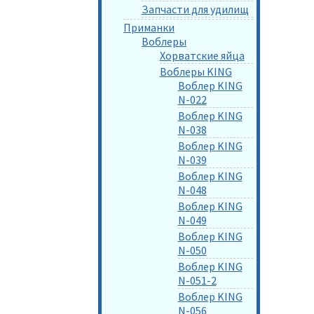
Запчасти для удилищ
Приманки
Воблеры
Хорватские яйца
Воблеры KING
Воблер KING
N-022
Воблер KING
N-038
Воблер KING
N-039
Воблер KING
N-048
Воблер KING
N-049
Воблер KING
N-050
Воблер KING
N-051-2
Воблер KING
N-056