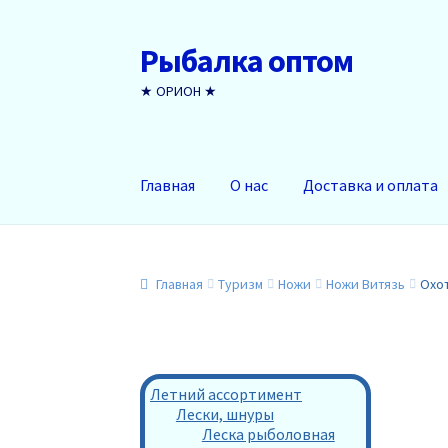
Рыбалка оптом
Перейти
Перейти
к
к
★ ОРИОН ★
навигации
содержимому
Главная
О нас
Доставка и оплата
Главная
Туризм
Ножи
Ножи Витязь
Охот
Летний ассортимент
Лески, шнуры
Леска рыболовная