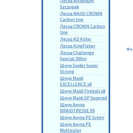
Леска Millenium
Szczupak
Леска MAIDI CROWN
Carbon line
Леска CROWN Carbon
line
Леска KD Killer
Леска KingFisher
Фо
Леска Challenge
Special 300m
Шнур Spider Super
Strong
Шнур Maidi
EXCELLENCE x8
Шнур Maidi Fireball x8
Шнур Maidi SP Supered
Шнур Акула
BRAIDTRESSE X9
Шнур Акула PE Green
Шнур Акула PE
Multicolor