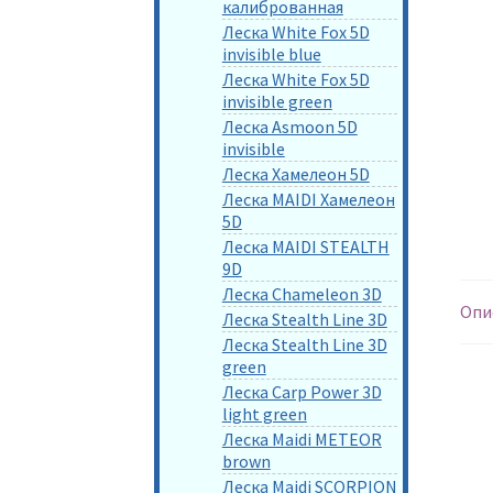
калиброванная
Леска White Fox 5D
invisible blue
Леска White Fox 5D
invisible green
Леска Asmoon 5D
invisible
Леска Хамелеон 5D
Леска MAIDI Хамелеон
5D
Леска MAIDI STEALTH
9D
Леска Chameleon 3D
Опи
Леска Stealth Line 3D
Леска Stealth Line 3D
green
Леска Carp Power 3D
light green
Леска Maidi METEOR
brown
Леска Maidi SCORPION