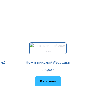
 м2
Нож выкидной A805 хаки
380,00
₽
В корзину