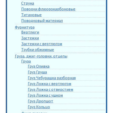
Струна
Поводки флюорокарбоновые
Титановые
Поводковый материал
Фурнитура
Вертлюги
Застежки
Застежки с вертлюгом
Трубки обжимные
Груза, джиг-головки, отцепы
Груза
Груз Оливка
Груз Груша
Груз Чебурашка разборная
Груз Ложка с вертлюгом
Груз Ложка с отверстием
Груз Ложка с ушком
Груз Дропшот
Груз Кольцо