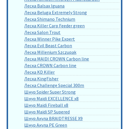
Леска Balsax Iguana
Леска Beluga Extremely Strong
Леска Shimano Technium
Леска Killer Carp Feeder green
Леска Salon Trout
Леска Winner Pike Expert
Леска Evil Beast Carbon
Леска Millenium Szczupak
Леска MAIDI CROWN Carbon line
Леска CROWN Carbon line
Леска KD Killer
Леска KingFisher
Леска Challenge Special 300m
Шнур Spider Super Strong
Шнур Maidi EXCELLENCE x8
Шнур Maidi Fireball x8
Шнур Maidi SP Supered
Шнур Акула BRAIDTRESSE X9
Шнур Акула PE Green