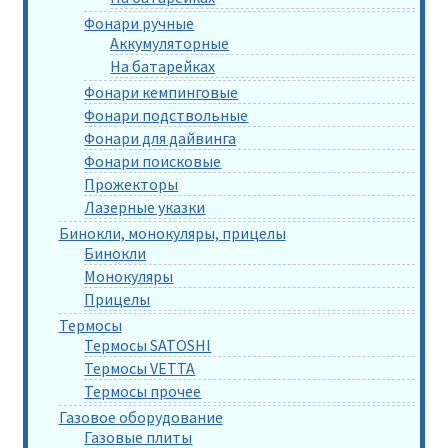
Фонари ручные
Аккумуляторные
На батарейках
Фонари кемпинговые
Фонари подствольные
Фонари для дайвинга
Фонари поисковые
Прожекторы
Лазерные указки
Бинокли, монокуляры, прицелы
Бинокли
Монокуляры
Прицелы
Термосы
Термосы SATOSHI
Термосы VETTA
Термосы прочее
Газовое оборудование
Газовые плиты