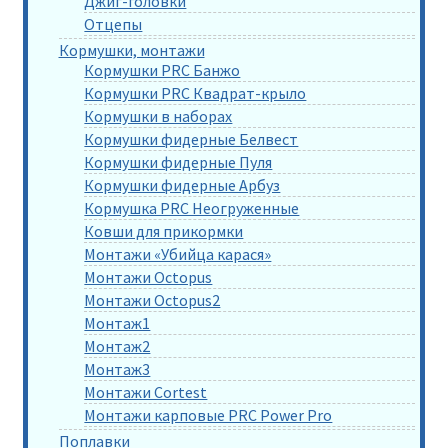
Джиг-головки
Отцепы
Кормушки, монтажи
Кормушки PRC Банжо
Кормушки PRC Квадрат-крыло
Кормушки в наборах
Кормушки фидерные Белвест
Кормушки фидерные Пуля
Кормушки фидерные Арбуз
Кормушка PRC Неогруженные
Ковши для прикормки
Монтажи «Убийца карася»
Монтажи Octopus
Монтажи Octopus2
Монтаж1
Монтаж2
Монтаж3
Монтажи Cortest
Монтажи карповые PRC Power Pro
Поплавки