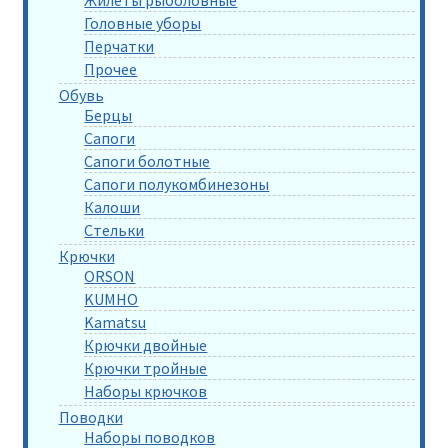
Головные уборы
Перчатки
Прочее
Обувь
Берцы
Сапоги
Сапоги болотные
Сапоги полукомбинезоны
Калоши
Стельки
Крючки
ORSON
KUMHO
Kamatsu
Крючки двойные
Крючки тройные
Наборы крючков
Поводки
Наборы поводков