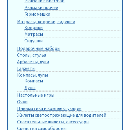
Рюкзаки Fisherman
Рюкзаки прочее
Гермомешки
Матрасы, коврики, сидушки
Коврики
Матрасы
Сидушки
Подарочные наборы
Столы, стулья
Арбалеты, луки
Гаджеты
Компасы, лупы
Компасы
Лупы
Настольные игры
Очки
Пневматика и комплектующие
Жилеты светоотражающие для водителей
Спасательные жилеты, аксессуары
Средства самообороны