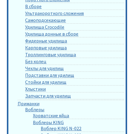
В сборе
Ультракороткого сложения
Самоподсекающие
Удилища Crocodile
Удилища донные в сборе
Фидерные удилища
Карповые удилища
Троллинговые удилища
Без колец
Чехлы для удилищ
Подставки для удилищ
Стойки для удилищ
Хлыстики
Запчасти для удилищ
Приманки
Воблеры
Хорватские яйца
Воблеры KING
Воблер KING N-022