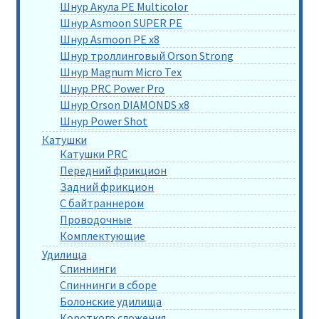
Шнур Акула PE Multicolor
Шнур Asmoon SUPER PE
Шнур Asmoon PE x8
Шнур троллинговый Orson Strong
Шнур Magnum Micro Tex
Шнур PRC Power Pro
Шнур Orson DIAMONDS x8
Шнур Power Shot
Катушки
Катушки PRC
Передний фрикцион
Задний фрикцион
С байтраннером
Проводочные
Комплектующие
Удилища
Спиннинги
Спиннинги в сборе
Болонские удилища
Короткого сложения