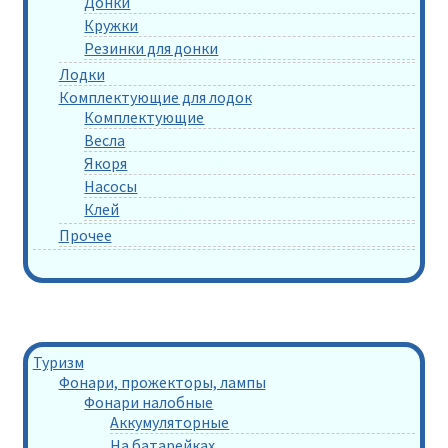
Донки
Кружки
Резинки для донки
Лодки
Комплектующие для лодок
Комплектующие
Весла
Якоря
Насосы
Клей
Прочее
Туризм
Фонари, прожекторы, лампы
Фонари налобные
Аккумуляторные
На батарейках