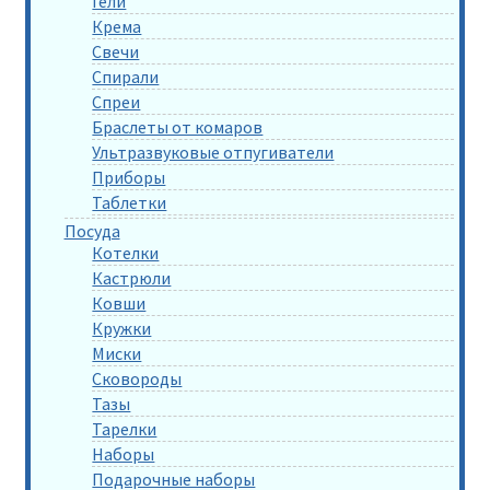
Гели
Крема
Свечи
Спирали
Спреи
Браслеты от комаров
Ультразвуковые отпугиватели
Приборы
Таблетки
Посуда
Котелки
Кастрюли
Ковши
Кружки
Миски
Сковороды
Тазы
Тарелки
Наборы
Подарочные наборы