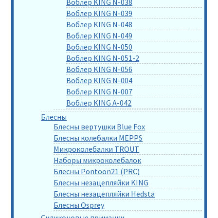
Воблер KING N-038
Воблер KING N-039
Воблер KING N-048
Воблер KING N-049
Воблер KING N-050
Воблер KING N-051-2
Воблер KING N-056
Воблер KING N-004
Воблер KING N-007
Воблер KING A-042
Блесны
Блесны вертушки Blue Fox
Блесны колебалки MEPPS
Микроколебалки TROUT
Наборы микроколебалок
Блесны Pontoon21 (PRC)
Блесны незацепляйки KING
Блесны незацепляйки Hedsta
Блесны Osprey
Силиконовые приманки