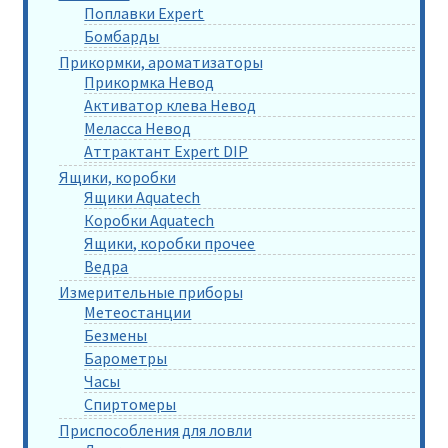
Поплавки Expert
Бомбарды
Прикормки, ароматизаторы
Прикормка Невод
Активатор клева Невод
Меласса Невод
Аттрактант Expert DIP
Ящики, коробки
Ящики Aquatech
Коробки Aquatech
Ящики, коробки прочее
Ведра
Измерительные приборы
Метеостанции
Безмены
Барометры
Часы
Спиртомеры
Приспособления для ловли