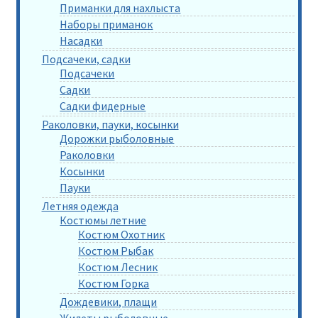
Приманки для нахлыста
Наборы приманок
Насадки
Подсачеки, садки
Подсачеки
Садки
Садки фидерные
Раколовки, пауки, косынки
Дорожки рыболовные
Раколовки
Косынки
Пауки
Летняя одежда
Костюмы летние
Костюм Охотник
Костюм Рыбак
Костюм Лесник
Костюм Горка
Дождевики, плащи
Жилеты рыболовные