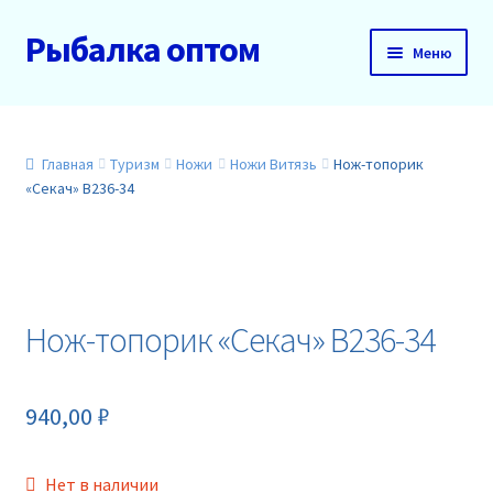
Рыбалка оптом
Перейти
Перейти
Меню
к
к
навигации
содержимому
Главная
О нас
Главная
Туризм
Ножи
Ножи Витязь
Нож-топорик
«Секач» B236-34
Доставка и оплата
Акции
Нож-топорик «Секач» B236-34
Новинки
Прайс
940,00
₽
Контакты
Нет в наличии