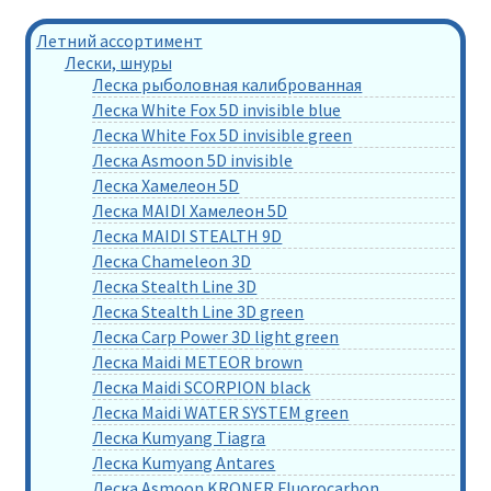
Летний ассортимент
Лески, шнуры
Леска рыболовная калиброванная
Леска White Fox 5D invisible blue
Леска White Fox 5D invisible green
Леска Asmoon 5D invisible
Леска Хамелеон 5D
Леска MAIDI Хамелеон 5D
Леска MAIDI STEALTH 9D
Леска Chameleon 3D
Леска Stealth Line 3D
Леска Stealth Line 3D green
Леска Carp Power 3D light green
Леска Maidi METEOR brown
Леска Maidi SCORPION black
Леска Maidi WATER SYSTEM green
Леска Kumyang Tiagra
Леска Kumyang Antares
Леска Asmoon KRONER Fluorocarbon