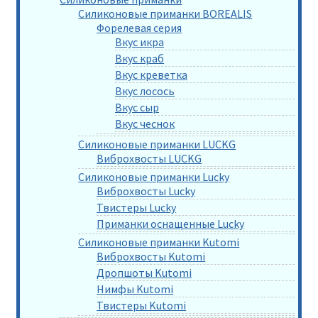
Силиконовые приманки BOREALIS
Форелевая серия
Вкус икра
Вкус краб
Вкус креветка
Вкус лосось
Вкус сыр
Вкус чеснок
Силиконовые приманки LUCKG
Виброхвосты LUCKG
Силиконовые приманки Lucky
Виброхвосты Lucky
Твистеры Lucky
Приманки оснащенные Lucky
Силиконовые приманки Kutomi
Виброхвосты Kutomi
Дропшоты Kutomi
Нимфы Kutomi
Твистеры Kutomi