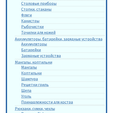
Столовые приборы
Стопки, стаканы
Фляги
Канистры
Рыбочистки
Точилки для ножей
Аккумуляторы, батарейки, зарядные устройства
Аккумуляторы
Батарейки
Зарядные устройства
Мангалы, коптильни
Мангалы
Коптильни
Шампура
Решетки гриль
Щепа
Уголь
Принадлежности для костра
Рюкзаки, сумки, чехлы