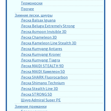
Термоноски
Прочее
Зимние лески, шнуры
Леска Balsax Iguana
Леска Beluga Extremely Strong
Леска Asmoon Invisible 3D
Леска Chameleon 3D
Леска Kameleon Line Stealth 3D
Леска Kumyang Antares
Леска Kumyang Kroner
Леска Kumyang Tiagra
Леска MAIDI STEALTH 9D
Леска MAIDI Хамелеон 5D
Леска SHARK Fluorocarbon
Леска Shimano Technium
Леска Stealth Line 3D
Леска STRONG 5D
Шнур Admiral Super PE
Зимние приманки