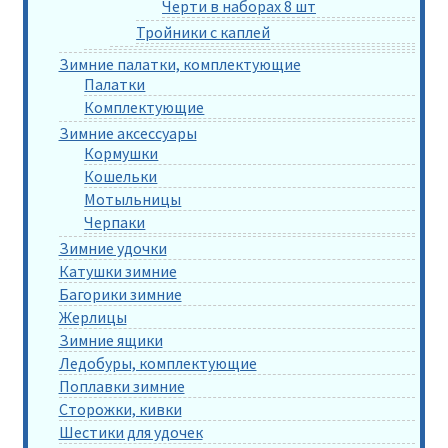
Черти в наборах 8 шт
Тройники с каплей
Зимние палатки, комплектующие
Палатки
Комплектующие
Зимние аксессуары
Кормушки
Кошельки
Мотыльницы
Черпаки
Зимние удочки
Катушки зимние
Багорики зимние
Жерлицы
Зимние ящики
Ледобуры, комплектующие
Поплавки зимние
Сторожки, кивки
Шестики для удочек