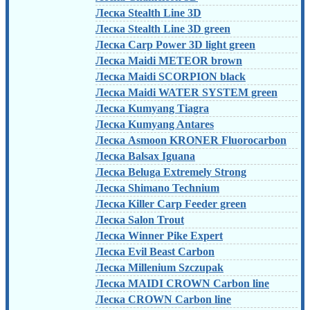
Леска Stealth Line 3D
Леска Stealth Line 3D green
Леска Carp Power 3D light green
Леска Maidi METEOR brown
Леска Maidi SCORPION black
Леска Maidi WATER SYSTEM green
Леска Kumyang Tiagra
Леска Kumyang Antares
Леска Asmoon KRONER Fluorocarbon
Леска Balsax Iguana
Леска Beluga Extremely Strong
Леска Shimano Technium
Леска Killer Carp Feeder green
Леска Salon Trout
Леска Winner Pike Expert
Леска Evil Beast Carbon
Леска Millenium Szczupak
Леска MAIDI CROWN Carbon line
Леска CROWN Carbon line