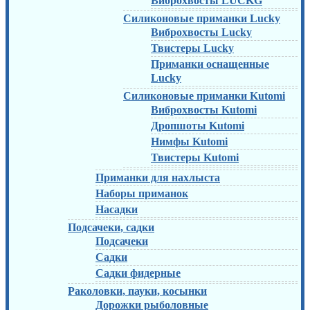
Виброхвосты LUCKG
Силиконовые приманки Lucky
Виброхвосты Lucky
Твистеры Lucky
Приманки оснащенные
Lucky
Силиконовые приманки Kutomi
Виброхвосты Kutomi
Дропшоты Kutomi
Нимфы Kutomi
Твистеры Kutomi
Приманки для нахлыста
Наборы приманок
Насадки
Подсачеки, садки
Подсачеки
Садки
Садки фидерные
Раколовки, пауки, косынки
Дорожки рыболовные