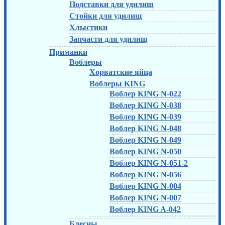
Подставки для удилищ
Стойки для удилищ
Хлыстики
Запчасти для удилищ
Приманки
Воблеры
Хорватские яйца
Воблеры KING
Воблер KING N-022
Воблер KING N-038
Воблер KING N-039
Воблер KING N-048
Воблер KING N-049
Воблер KING N-050
Воблер KING N-051-2
Воблер KING N-056
Воблер KING N-004
Воблер KING N-007
Воблер KING A-042
Блесны