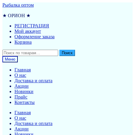
Перейти
Перейти
Рыбалка оптом
к
к
навигации
содержимому
★ ОРИОН ★
РЕГИСТРАЦИЯ
Мой аккаунт
Оформление заказа
Корзина
Искать:
Поиск
Меню
Главная
О нас
Доставка и оплата
Акции
Новинки
Прайс
Контакты
Главная
О нас
Доставка и оплата
Акции
Новинки