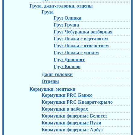
Груза, джиг-головки, отцепы
Груза
Груз Оливка
Груз Груша
Груз Чебурашка разборная
Груз Ложка с вертлюгом
Груз Ложка с отверстием
Груз Ложка с ушком
Груз Дропшот
Груз Кольцо
Джиг-головки
Отцепы
Кормушки, монтажи
Кормушки PRC Банжо
Кормушки PRC Квадрат-крыло
Кормушки в наборах
Кормушки фидерные Белвест
Кормушки фидерные Пуля
Кормушки фидерные Арбуз