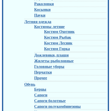
Раколовки
Косынки
Пауки
Летняя одежда
Костюмы летние
Костюм Охотник
Костюм Рыбак
Костюм Лесник
Костюм Горка
Дождевики, плащи
Жилеты рыболовные
Головные уборы
Перчатки
Прочее
Обувь
Берцы
Сапоги
Сапоги болотные
Сапоги полукомбинезоны