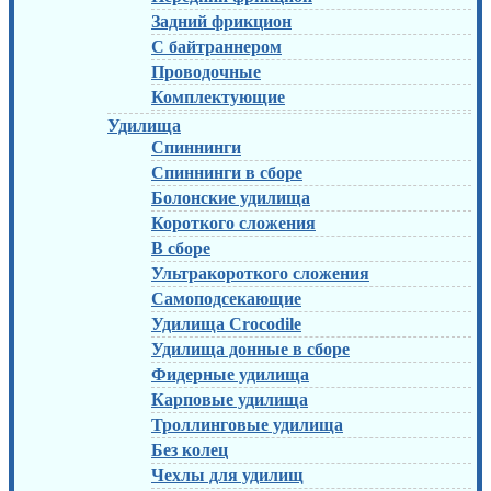
Задний фрикцион
С байтраннером
Проводочные
Комплектующие
Удилища
Спиннинги
Спиннинги в сборе
Болонские удилища
Короткого сложения
В сборе
Ультракороткого сложения
Самоподсекающие
Удилища Crocodile
Удилища донные в сборе
Фидерные удилища
Карповые удилища
Троллинговые удилища
Без колец
Чехлы для удилищ