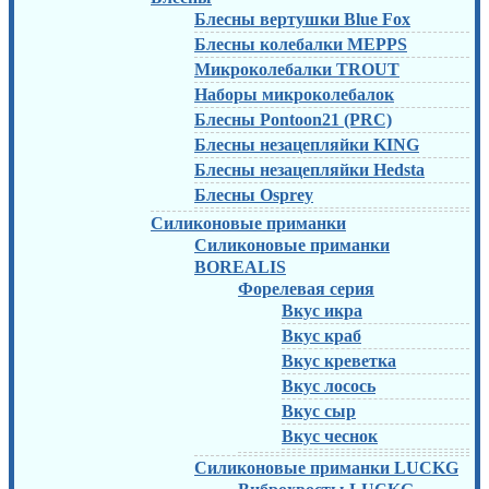
Блесны вертушки Blue Fox
Блесны колебалки MEPPS
Микроколебалки TROUT
Наборы микроколебалок
Блесны Pontoon21 (PRC)
Блесны незацепляйки KING
Блесны незацепляйки Hedsta
Блесны Osprey
Силиконовые приманки
Силиконовые приманки
BOREALIS
Форелевая серия
Вкус икра
Вкус краб
Вкус креветка
Вкус лосось
Вкус сыр
Вкус чеснок
Силиконовые приманки LUCKG