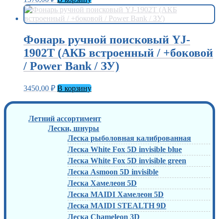
Фонарь ручной поисковый YJ-
1902T (АКБ встроенный / +боковой
/ Power Bank / ЗУ)
3450,00
₽
В корзину
Летний ассортимент
Лески, шнуры
Леска рыболовная калиброванная
Леска White Fox 5D invisible blue
Леска White Fox 5D invisible green
Леска Asmoon 5D invisible
Леска Хамелеон 5D
Леска MAIDI Хамелеон 5D
Леска MAIDI STEALTH 9D
Леска Chameleon 3D