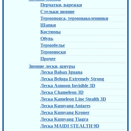
Перчатки, варежки
Стельки зимние
Термопояса, термонаколенники
Шапки
Костюмы
Обувь
Термобелье
Термоноски
Прочее
Зимние лески, шнуры
Леска Balsax Iguana
Леска Beluga Extremely Strong
Леска Asmoon Invisible 3D
Леска Chameleon 3D
Леска Kameleon Line Stealth 3D
Леска Kumyang Antares
Леска Kumyang Kroner
Леска Kumyang Tiagra
Леска MAIDI STEALTH 9D