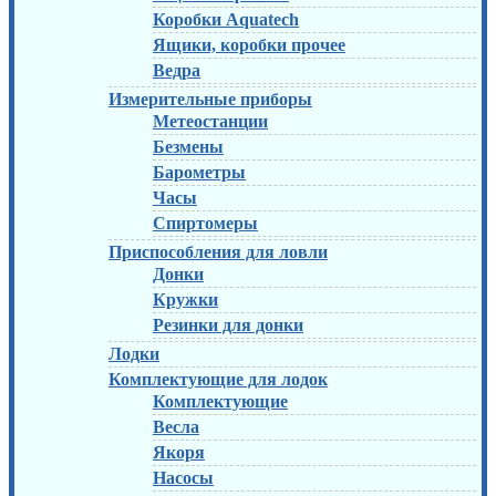
Коробки Aquatech
Ящики, коробки прочее
Ведра
Измерительные приборы
Метеостанции
Безмены
Барометры
Часы
Спиртомеры
Приспособления для ловли
Донки
Кружки
Резинки для донки
Лодки
Комплектующие для лодок
Комплектующие
Весла
Якоря
Насосы