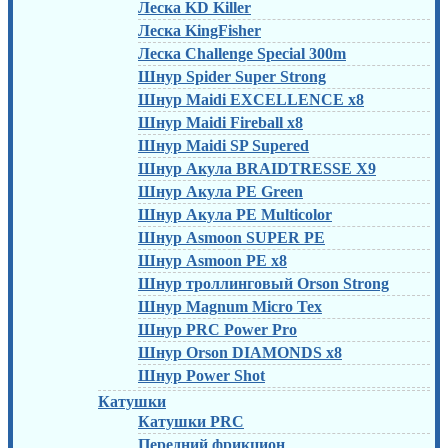
Леска KD Killer
Леска KingFisher
Леска Challenge Special 300m
Шнур Spider Super Strong
Шнур Maidi EXCELLENCE x8
Шнур Maidi Fireball x8
Шнур Maidi SP Supered
Шнур Акула BRAIDTRESSE X9
Шнур Акула PE Green
Шнур Акула PE Multicolor
Шнур Asmoon SUPER PE
Шнур Asmoon PE x8
Шнур троллинговый Orson Strong
Шнур Magnum Micro Tex
Шнур PRC Power Pro
Шнур Orson DIAMONDS x8
Шнур Power Shot
Катушки
Катушки PRC
Передний фрикцион