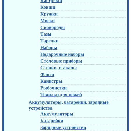
Кастрюли
Ковши
Кружки
Миски
Сковороды
Тазы
Тарелки
Наборы
Подарочные наборы
Столовые приборы
Стопки, стаканы
Фляги
Канистры
Рыбочистки
Точилки для ножей
Аккумуляторы, батарейки, зарядные
устройства
Аккумуляторы
Батарейки
Зарядные устройства