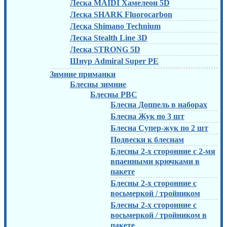
Леска MAIDI Хамелеон 5D
Леска SHARK Fluorocarbon
Леска Shimano Technium
Леска Stealth Line 3D
Леска STRONG 5D
Шнур Admiral Super PE
Зимние приманки
Блесны зимние
Блесны РВС
Блесна Доппель в наборах
Блесна Жук по 3 шт
Блесна Супер-жук по 2 шт
Подвески к блеснам
Блесны 2-х сторонние с 2-мя
впаенными крючками в
пакете
Блесны 2-х сторонние с
восьмеркой / тройником
Блесны 2-х сторонние с
восьмеркой / тройником в
пакете