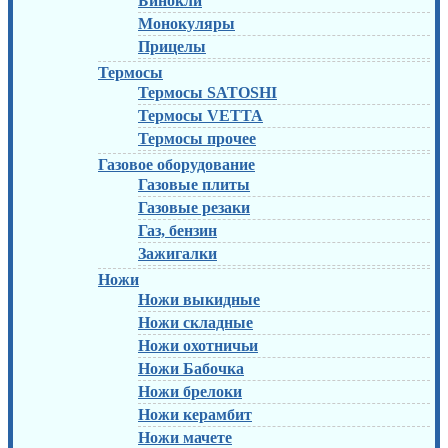
Бинокли
Монокуляры
Прицелы
Термосы
Термосы SATOSHI
Термосы VETTA
Термосы прочее
Газовое оборудование
Газовые плиты
Газовые резаки
Газ, бензин
Зажигалки
Ножи
Ножи выкидные
Ножи складные
Ножи охотничьи
Ножи Бабочка
Ножи брелоки
Ножи керамбит
Ножи мачете