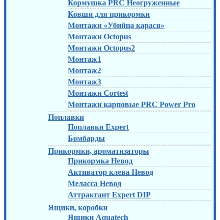
Кормушка PRC Неогруженные
Ковши для прикормки
Монтажи «Убийца карася»
Монтажи Octopus
Монтажи Octopus2
Монтаж1
Монтаж2
Монтаж3
Монтажи Cortest
Монтажи карповые PRC Power Pro
Поплавки
Поплавки Expert
Бомбарды
Прикормки, ароматизаторы
Прикормка Невод
Активатор клева Невод
Меласса Невод
Аттрактант Expert DIP
Ящики, коробки
Ящики Aquatech