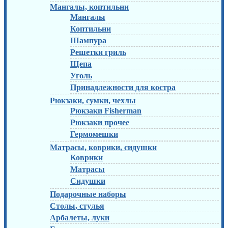
Мангалы, коптильни
Мангалы
Коптильни
Шампура
Решетки гриль
Щепа
Уголь
Принадлежности для костра
Рюкзаки, сумки, чехлы
Рюкзаки Fisherman
Рюкзаки прочее
Гермомешки
Матрасы, коврики, сидушки
Коврики
Матрасы
Сидушки
Подарочные наборы
Столы, стулья
Арбалеты, луки