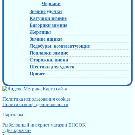
Черпаки
Зимние удочки
Катушки зимние
Багорики зимние
Жерлицы
Зимние ящики
Ледобуры, комплектующие
Поплавки зимние
Сторожки, кивки
Шестики для удочек
Прочее
Карта сайта
Политика использования cookies
Политика конфиденциальности
Партнеры
Рыболовный интернет магазин EHOOK
«Два крючка»