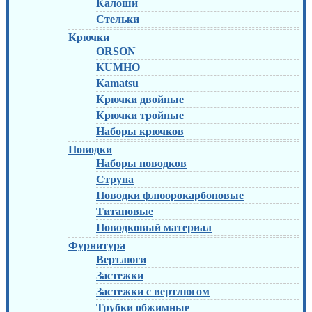
Калоши
Стельки
Крючки
ORSON
KUMHO
Kamatsu
Крючки двойные
Крючки тройные
Наборы крючков
Поводки
Наборы поводков
Струна
Поводки флюорокарбоновые
Титановые
Поводковый материал
Фурнитура
Вертлюги
Застежки
Застежки с вертлюгом
Трубки обжимные