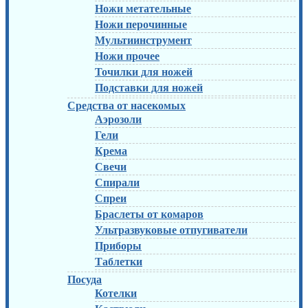
Ножи метательные
Ножи перочинные
Мультиинструмент
Ножи прочее
Точилки для ножей
Подставки для ножей
Средства от насекомых
Аэрозоли
Гели
Крема
Свечи
Спирали
Спреи
Браслеты от комаров
Ультразвуковые отпугиватели
Приборы
Таблетки
Посуда
Котелки