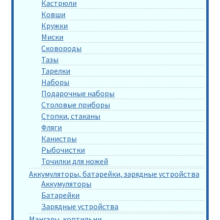
Кастрюли
Ковши
Кружки
Миски
Сковороды
Тазы
Тарелки
Наборы
Подарочные наборы
Столовые приборы
Стопки, стаканы
Фляги
Канистры
Рыбочистки
Точилки для ножей
Аккумуляторы, батарейки, зарядные устройства
Аккумуляторы
Батарейки
Зарядные устройства
Мангалы, коптильни