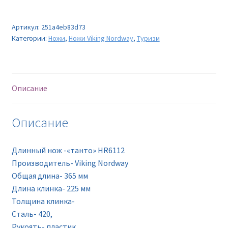
Артикул:
251a4eb83d73
Категории:
Ножи
,
Ножи Viking Nordway
,
Туризм
Описание
Описание
Длинный нож -«танто» HR6112
Производитель- Viking Nordway
Oбщая длина- 365 мм
Длина клинка- 225 мм
Толщина клинка-
Сталь- 420,
Рукоять- пластик