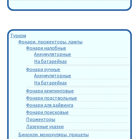
Туризм
Фонари, прожекторы, лампы
Фонари налобные
Аккумуляторные
На батарейках
Фонари ручные
Аккумуляторные
На батарейках
Фонари кемпинговые
Фонари подствольные
Фонари для дайвинга
Фонари поисковые
Прожекторы
Лазерные указки
Бинокли, монокуляры, прицелы