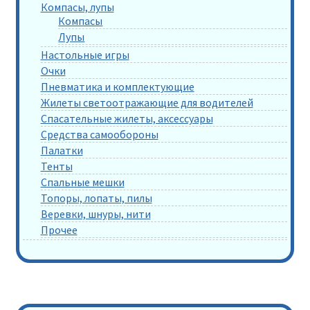
Компасы, лупы
Компасы
Лупы
Настольные игры
Очки
Пневматика и комплектующие
Жилеты светоотражающие для водителей
Спасательные жилеты, аксессуары
Средства самообороны
Палатки
Тенты
Спальные мешки
Топоры, лопаты, пилы
Веревки, шнуры, нити
Прочее