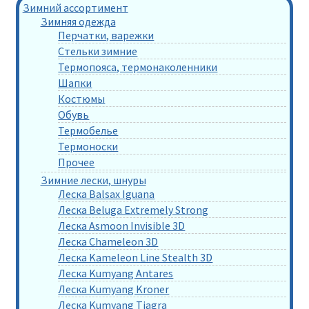
Зимний ассортимент
Зимняя одежда
Перчатки, варежки
Стельки зимние
Термопояса, термонаколенники
Шапки
Костюмы
Обувь
Термобелье
Термоноски
Прочее
Зимние лески, шнуры
Леска Balsax Iguana
Леска Beluga Extremely Strong
Леска Asmoon Invisible 3D
Леска Chameleon 3D
Леска Kameleon Line Stealth 3D
Леска Kumyang Antares
Леска Kumyang Kroner
Леска Kumyang Tiagra