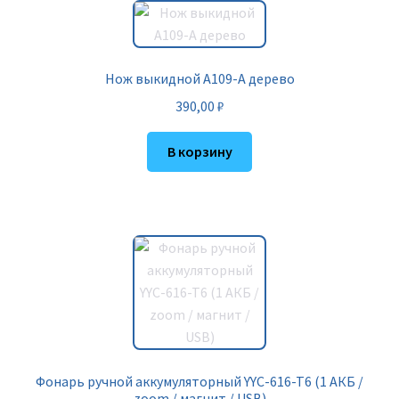
Нож выкидной A109-A дерево
390,00
₽
В корзину
Фонарь ручной аккумуляторный YYC-616-T6 (1 АКБ /
zoom / магнит / USB)