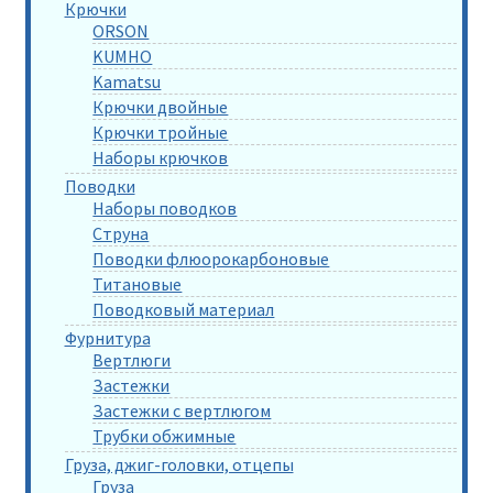
Крючки
ORSON
KUMHO
Kamatsu
Крючки двойные
Крючки тройные
Наборы крючков
Поводки
Наборы поводков
Струна
Поводки флюорокарбоновые
Титановые
Поводковый материал
Фурнитура
Вертлюги
Застежки
Застежки с вертлюгом
Трубки обжимные
Груза, джиг-головки, отцепы
Груза