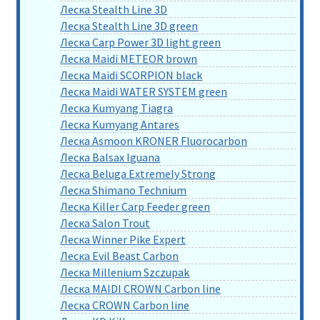
Леска Stealth Line 3D
Леска Stealth Line 3D green
Леска Carp Power 3D light green
Леска Maidi METEOR brown
Леска Maidi SCORPION black
Леска Maidi WATER SYSTEM green
Леска Kumyang Tiagra
Леска Kumyang Antares
Леска Asmoon KRONER Fluorocarbon
Леска Balsax Iguana
Леска Beluga Extremely Strong
Леска Shimano Technium
Леска Killer Carp Feeder green
Леска Salon Trout
Леска Winner Pike Expert
Леска Evil Beast Carbon
Леска Millenium Szczupak
Леска MAIDI CROWN Carbon line
Леска CROWN Carbon line