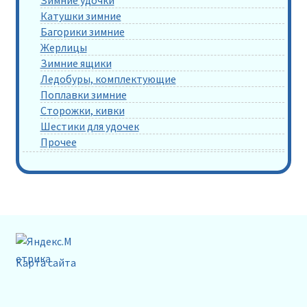
Катушки зимние
Багорики зимние
Жерлицы
Зимние ящики
Ледобуры, комплектующие
Поплавки зимние
Сторожки, кивки
Шестики для удочек
Прочее
Карта сайта