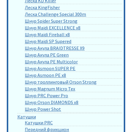
Леска KD Killer
Леска KingFisher
Леска Challenge Special 300m
Шнур Spider Super Strong
Шнур Maidi EXCELLENCE x8
Шнур Maidi Fireball x8
Шнур Maidi SP Supered
Шнур Акула BRAIDTRESSE X9
Шнур Акула PE Green
Шнур Акула PE Multicolor
Шнур Asmoon SUPER PE
Шнур Asmoon PE x8
Шнур троллинговый Orson Strong
Шнур Magnum Micro Tex
Шнур PRC Power Pro
Шнур Orson DIAMONDS x8
Шнур Power Shot
Катушки
Катушки PRC
Передний фрикцион