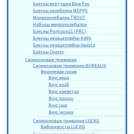
Блесны вертушки Blue Fox
Блесны колебалки MEPPS
Микроколебалки TROUT
Наборы микроколебалок
Блесны Pontoon21 (PRC)
Блесны незацепляйки KING
Блесны незацепляйки Hedsta
Блесны Osprey
Силиконовые приманки
Силиконовые приманки BOREALIS
Форелевая серия
Вкус икра
Вкус краб
Вкус креветка
Вкус лосось
Вкус сыр
Вкус чеснок
Силиконовые приманки LUCKG
Виброхвосты LUCKG