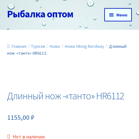
Рыбалка оптом
Перейти
Перейти
Меню
к
к
навигации
содержимому
Главная
О нас
Главная
Туризм
Ножи
Ножи Viking Nordway
Длинный
нож -«танто» HR6112
Доставка и оплата
Акции
Длинный нож -«танто» HR6112
Новинки
Прайс
1155,00
₽
Контакты
Нет в наличии