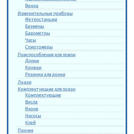
Ведра
Измерительные приборы
Метеостанции
Безмены
Барометры
Часы
Спиртомеры
Приспособления для ловли
Донки
Кружки
Резинки для донки
Лодки
Комплектующие для лодок
Комплектующие
Весла
Якоря
Насосы
Клей
Прочее