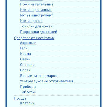
Ножи метательные
Ножи перочинные
Мультиинструмент
Ножи прочее
Точилки для ножей
Подставки для ножей
Средства от насекомых
Аэрозоли
Гели
Крема
Свечи
Спирали
Спреи
Браслеты от комаров
Ультразвуковые отпугиватели
Приборы
Таблетки
Посуда
Котелки