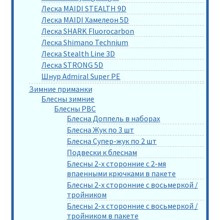
Леска MAIDI STEALTH 9D
Леска MAIDI Хамелеон 5D
Леска SHARK Fluorocarbon
Леска Shimano Technium
Леска Stealth Line 3D
Леска STRONG 5D
Шнур Admiral Super PE
Зимние приманки
Блесны зимние
Блесны РВС
Блесна Доппель в наборах
Блесна Жук по 3 шт
Блесна Супер-жук по 2 шт
Подвески к блеснам
Блесны 2-х сторонние с 2-мя
впаенными крючками в пакете
Блесны 2-х сторонние с восьмеркой /
тройником
Блесны 2-х сторонние с восьмеркой /
тройником в пакете