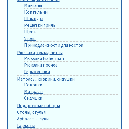
Мангалы
Коптильни
Шампура
Решетки гриль
Щепа
Уголь
Принадлежности для костра
Рюкзаки, сумки, чехлы
Рюкзаки Fisherman
Рюкзаки прочее
Гермомешки
Матрасы, коврики, сидушки
Коврики
Матрасы
Сидушки
Подарочные наборы
Столы, стулья
Арбалеты, луки
Гаджеты