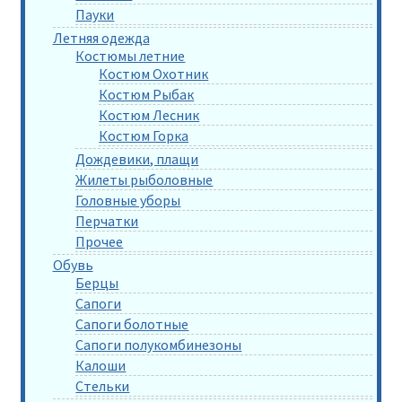
Пауки
Летняя одежда
Костюмы летние
Костюм Охотник
Костюм Рыбак
Костюм Лесник
Костюм Горка
Дождевики, плащи
Жилеты рыболовные
Головные уборы
Перчатки
Прочее
Обувь
Берцы
Сапоги
Сапоги болотные
Сапоги полукомбинезоны
Калоши
Стельки