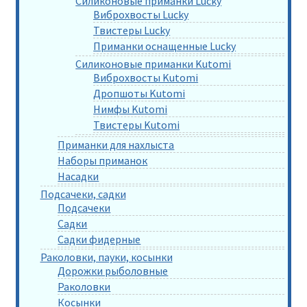
Силиконовые приманки Lucky
Виброхвосты Lucky
Твистеры Lucky
Приманки оснащенные Lucky
Силиконовые приманки Kutomi
Виброхвосты Kutomi
Дропшоты Kutomi
Нимфы Kutomi
Твистеры Kutomi
Приманки для нахлыста
Наборы приманок
Насадки
Подсачеки, садки
Подсачеки
Садки
Садки фидерные
Раколовки, пауки, косынки
Дорожки рыболовные
Раколовки
Косынки