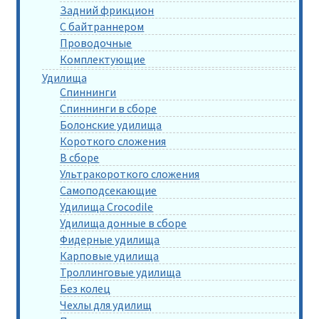
Задний фрикцион
С байтраннером
Проводочные
Комплектующие
Удилища
Спиннинги
Спиннинги в сборе
Болонские удилища
Короткого сложения
В сборе
Ультракороткого сложения
Самоподсекающие
Удилища Crocodile
Удилища донные в сборе
Фидерные удилища
Карповые удилища
Троллинговые удилища
Без колец
Чехлы для удилищ