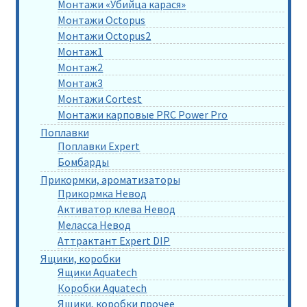
Монтажи «Убийца карася»
Монтажи Octopus
Монтажи Octopus2
Монтаж1
Монтаж2
Монтаж3
Монтажи Cortest
Монтажи карповые PRC Power Pro
Поплавки
Поплавки Expert
Бомбарды
Прикормки, ароматизаторы
Прикормка Невод
Активатор клева Невод
Меласса Невод
Аттрактант Expert DIP
Ящики, коробки
Ящики Aquatech
Коробки Aquatech
Ящики, коробки прочее