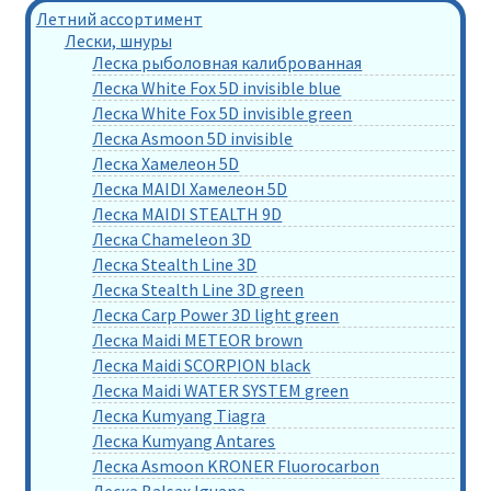
Летний ассортимент
Лески, шнуры
Леска рыболовная калиброванная
Леска White Fox 5D invisible blue
Леска White Fox 5D invisible green
Леска Asmoon 5D invisible
Леска Хамелеон 5D
Леска MAIDI Хамелеон 5D
Леска MAIDI STEALTH 9D
Леска Chameleon 3D
Леска Stealth Line 3D
Леска Stealth Line 3D green
Леска Carp Power 3D light green
Леска Maidi METEOR brown
Леска Maidi SCORPION black
Леска Maidi WATER SYSTEM green
Леска Kumyang Tiagra
Леска Kumyang Antares
Леска Asmoon KRONER Fluorocarbon
Леска Balsax Iguana