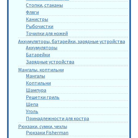
Стопки, стаканы
Фляги
Канистры
Рыбочистки
Точилки для ножей
Аккумуляторы, батарейки, зарядные устройства
Аккумуляторы
Батарейки
Зарядные устройства
Мангалы, коптильни
Мангалы
Коптильни
Шампура
Решетки гриль
Щепа
Уголь
Принадлежности для костра
Рюкзаки, сумки, чехлы
Рюкзаки Fisherman