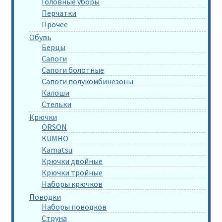
Головные уборы
Перчатки
Прочее
Обувь
Берцы
Сапоги
Сапоги болотные
Сапоги полукомбинезоны
Калоши
Стельки
Крючки
ORSON
KUMHO
Kamatsu
Крючки двойные
Крючки тройные
Наборы крючков
Поводки
Наборы поводков
Струна