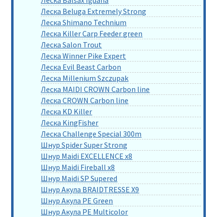
Леска Beluga Extremely Strong
Леска Shimano Technium
Леска Killer Carp Feeder green
Леска Salon Trout
Леска Winner Pike Expert
Леска Evil Beast Carbon
Леска Millenium Szczupak
Леска MAIDI CROWN Carbon line
Леска CROWN Carbon line
Леска KD Killer
Леска KingFisher
Леска Challenge Special 300m
Шнур Spider Super Strong
Шнур Maidi EXCELLENCE x8
Шнур Maidi Fireball x8
Шнур Maidi SP Supered
Шнур Акула BRAIDTRESSE X9
Шнур Акула PE Green
Шнур Акула PE Multicolor