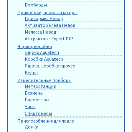
Бомбарды
Прикормки, ароматизаторы
Прикормка Невод
Активатор клева Невод
Меласса Невод
Аттрактант Expert DIP
Ящики, коробки
Ящики Aquatech
Коробки Aquatech
Ящики, коробки прочее
Ведра
Измерительные приборы
Метеостанции
Безмены
Барометры
Часы
Спиртомеры
Приспособления для ловли
Донки