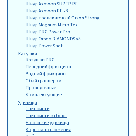
Шнур Asmoon SUPER PE
Шнур Asmoon PE x8
Шнур троллинговый Orson Strong
Шнур Magnum Micro Tex
Шнур PRC Power Pro
Шнур Orson DIAMONDS x8
Шнур Power Shot
Катушки
Катушки PRC
Передний фрикцион
Задний фрикцион
С байтраннером
Проводочные
Комплектующие
Удилища
Спиннинги
Спиннинги в сборе
Болонские удилища
Короткого сложения