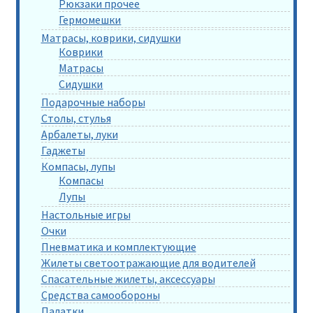
Рюкзаки прочее
Гермомешки
Матрасы, коврики, сидушки
Коврики
Матрасы
Сидушки
Подарочные наборы
Столы, стулья
Арбалеты, луки
Гаджеты
Компасы, лупы
Компасы
Лупы
Настольные игры
Очки
Пневматика и комплектующие
Жилеты светоотражающие для водителей
Спасательные жилеты, аксессуары
Средства самообороны
Палатки