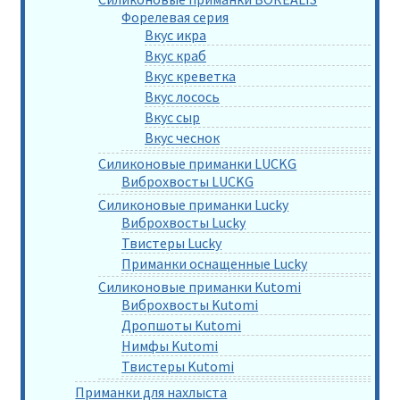
Форелевая серия
Вкус икра
Вкус краб
Вкус креветка
Вкус лосось
Вкус сыр
Вкус чеснок
Силиконовые приманки LUCKG
Виброхвосты LUCKG
Силиконовые приманки Lucky
Виброхвосты Lucky
Твистеры Lucky
Приманки оснащенные Lucky
Силиконовые приманки Kutomi
Виброхвосты Kutomi
Дропшоты Kutomi
Нимфы Kutomi
Твистеры Kutomi
Приманки для нахлыста