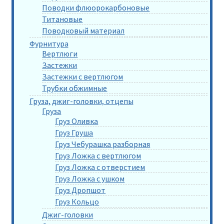
Поводки флюорокарбоновые
Титановые
Поводковый материал
Фурнитура
Вертлюги
Застежки
Застежки с вертлюгом
Трубки обжимные
Груза, джиг-головки, отцепы
Груза
Груз Оливка
Груз Груша
Груз Чебурашка разборная
Груз Ложка с вертлюгом
Груз Ложка с отверстием
Груз Ложка с ушком
Груз Дропшот
Груз Кольцо
Джиг-головки