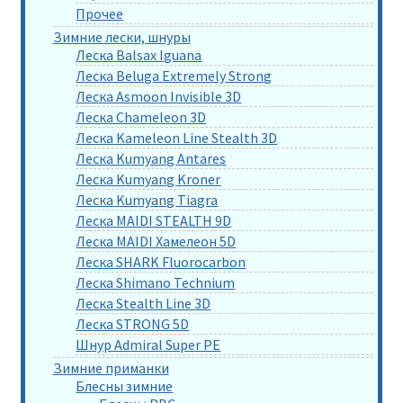
Прочее
Зимние лески, шнуры
Леска Balsax Iguana
Леска Beluga Extremely Strong
Леска Asmoon Invisible 3D
Леска Chameleon 3D
Леска Kameleon Line Stealth 3D
Леска Kumyang Antares
Леска Kumyang Kroner
Леска Kumyang Tiagra
Леска MAIDI STEALTH 9D
Леска MAIDI Хамелеон 5D
Леска SHARK Fluorocarbon
Леска Shimano Technium
Леска Stealth Line 3D
Леска STRONG 5D
Шнур Admiral Super PE
Зимние приманки
Блесны зимние