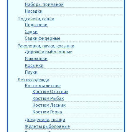
Наборы приманок
Насадки
Подсачеки, садки
Подсачеки
Садки
Садки фидерные
Раколовки, пауки, косынки
Дорожки рыболовные
Раколовки
Косынки
Пауки
Летняя одежда
Костюмы летние
Костюм Охотник
Костюм Рыбак
Костюм Лесник
Костюм Горка
Дождевики, плащи
Жилеты рыболовные