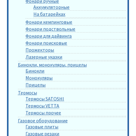
Фонари ручные
Аккумуляторные
На батарейках
Фонари кемпинговые
Фонари подствольные
Фонари для дайвинга
Фонари поисковые
Прожекторы
Лазерные указки
Бинокли, монокуляры, прицелы
Бинокли
Монокуляры
Прицелы
Термосы
Термосы SATOSHI
Термосы VETTA
Термосы прочее
Газовое оборудование
Газовые плиты
Газовые резаки