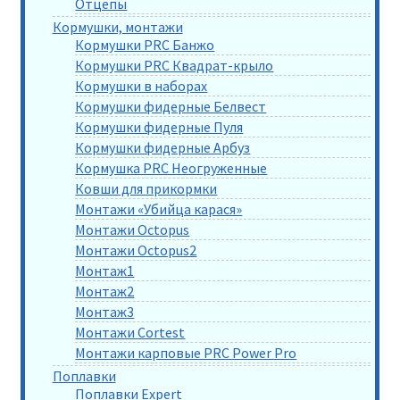
Отцепы
Кормушки, монтажи
Кормушки PRC Банжо
Кормушки PRC Квадрат-крыло
Кормушки в наборах
Кормушки фидерные Белвест
Кормушки фидерные Пуля
Кормушки фидерные Арбуз
Кормушка PRC Неогруженные
Ковши для прикормки
Монтажи «Убийца карася»
Монтажи Octopus
Монтажи Octopus2
Монтаж1
Монтаж2
Монтаж3
Монтажи Cortest
Монтажи карповые PRC Power Pro
Поплавки
Поплавки Expert