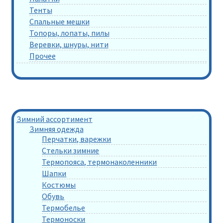
Тенты
Спальные мешки
Топоры, лопаты, пилы
Веревки, шнуры, нити
Прочее
Зимний ассортимент
Зимняя одежда
Перчатки, варежки
Стельки зимние
Термопояса, термонаколенники
Шапки
Костюмы
Обувь
Термобелье
Термоноски