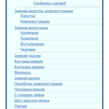
Тройники с каплей
Зимние палатки, комплектующие
Палатки
Комплектующие
Зимние аксессуары
Кормушки
Кошельки
Мотыльницы
Черпаки
Зимние удочки
Катушки зимние
Багорики зимние
Жерлицы
Зимние ящики
Ледобуры, комплектующие
Поплавки зимние
Сторожки, кивки
Шестики для удочек
Прочее