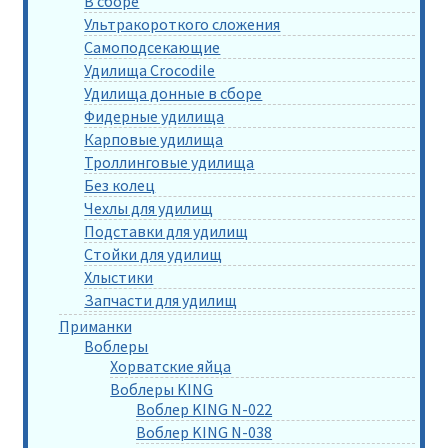
В сборе
Ультракороткого сложения
Самоподсекающие
Удилища Crocodile
Удилища донные в сборе
Фидерные удилища
Карповые удилища
Троллинговые удилища
Без колец
Чехлы для удилищ
Подставки для удилищ
Стойки для удилищ
Хлыстики
Запчасти для удилищ
Приманки
Воблеры
Хорватские яйца
Воблеры KING
Воблер KING N-022
Воблер KING N-038