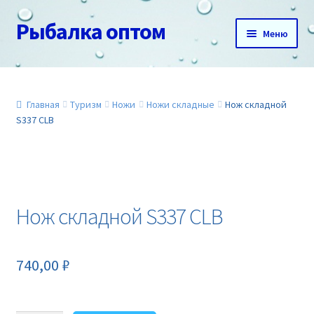
Рыбалка оптом
Перейти
Перейти
Меню
к
к
навигации
содержимому
Главная
О нас
Главная
Туризм
Ножи
Ножи складные
Нож складной
S337 CLB
Доставка и оплата
Акции
Нож складной S337 CLB
Новинки
Прайс
740,00
₽
Контакты