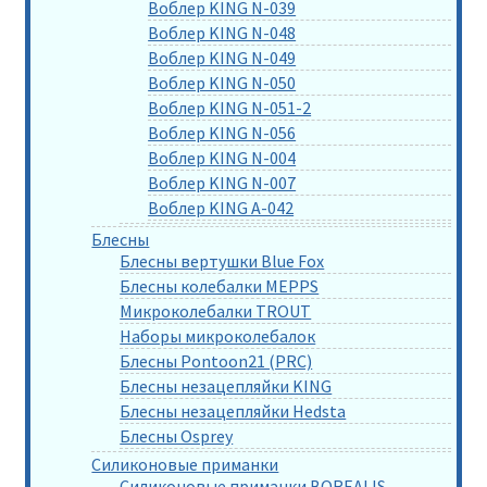
Воблер KING N-039
Воблер KING N-048
Воблер KING N-049
Воблер KING N-050
Воблер KING N-051-2
Воблер KING N-056
Воблер KING N-004
Воблер KING N-007
Воблер KING A-042
Блесны
Блесны вертушки Blue Fox
Блесны колебалки MEPPS
Микроколебалки TROUT
Наборы микроколебалок
Блесны Pontoon21 (PRC)
Блесны незацепляйки KING
Блесны незацепляйки Hedsta
Блесны Osprey
Силиконовые приманки
Силиконовые приманки BOREALIS