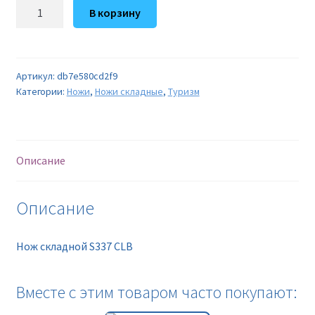
Количество
В корзину
товара
Нож
складной
S337
Артикул:
db7e580cd2f9
Категории:
Ножи
,
Ножи складные
,
Туризм
CLB
Описание
Описание
Нож складной S337 CLB
Вместе с этим товаром часто покупают: