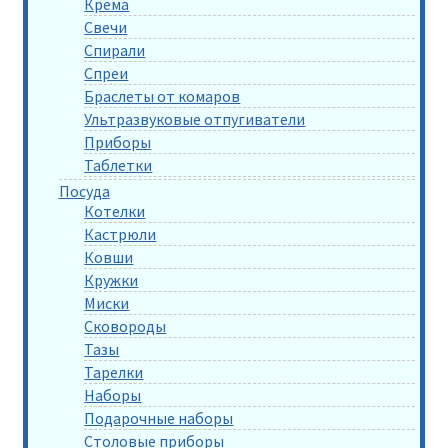
Крема
Свечи
Спирали
Спреи
Браслеты от комаров
Ультразвуковые отпугиватели
Приборы
Таблетки
Посуда
Котелки
Кастрюли
Ковши
Кружки
Миски
Сковороды
Тазы
Тарелки
Наборы
Подарочные наборы
Столовые приборы