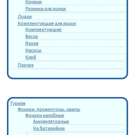
Кружки
Резинки для донки
Лодки
Комплектующие для лодок
Комплектующие
Весла
Якоря
Насосы
Клей
Прочее
Туризм
Фонари, прожекторы, лампы
Фонари налобные
Аккумуляторные
На батарейках