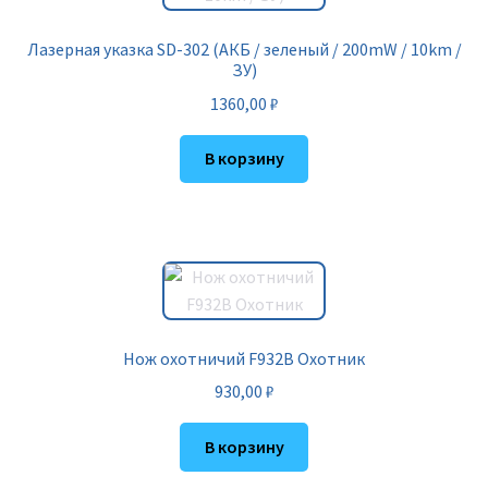
Лазерная указка SD-302 (АКБ / зеленый / 200mW / 10km /
ЗУ)
1360,00
₽
В корзину
Нож охотничий F932B Охотник
930,00
₽
В корзину